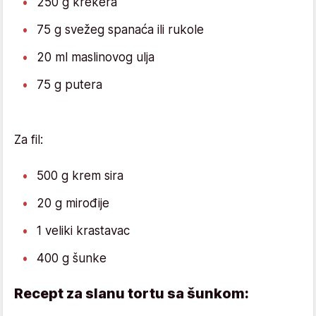
250 g krekera
75 g svežeg spanaća ili rukole
20 ml maslinovog ulja
75 g putera ⠀ ⠀
Za fil:
500 g krem sira
20 g mirođije
1 veliki krastavac
400 g šunke
Recept za slanu tortu sa šunkom: