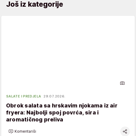
Još iz kategorije
SALATE I PREDJELA
29.07.2026.
Obrok salata sa hrskavim njokama iz air
fryera: Najbolji spoj povrća, sira i
aromatičnog preliva
Komentariši