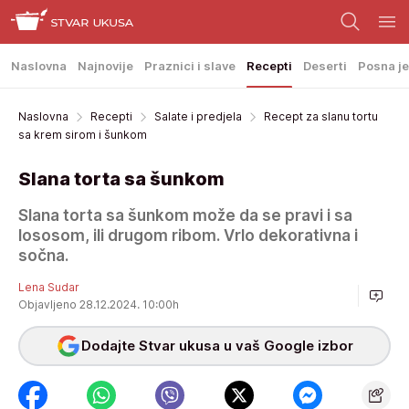
Naslovna
Najnovije
Praznici i slave
Recepti
Deserti
Posna je
Naslovna
Recepti
Salate i predjela
Recept za slanu tortu
sa krem sirom i šunkom
Slana torta sa šunkom
Slana torta sa šunkom može da se pravi i sa
lososom, ili drugom ribom. Vrlo dekorativna i
sočna.
Lena Sudar
Objavljeno 28.12.2024. 10:00h
Dodajte Stvar ukusa u vaš Google izbor