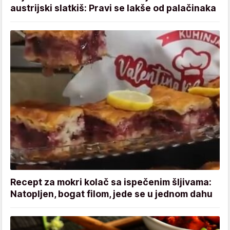
austrijski slatkiš: Pravi se lakše od palačinaka
Recept za mokri kolač sa ispečenim šljivama:
Natopljen, bogat filom, jede se u jednom dahu