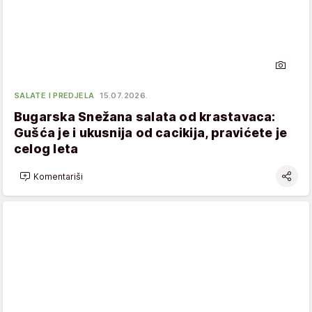
SALATE I PREDJELA
15.07.2026.
Bugarska Snežana salata od krastavaca:
Gušća je i ukusnija od cacikija, pravićete je
celog leta
Komentariši