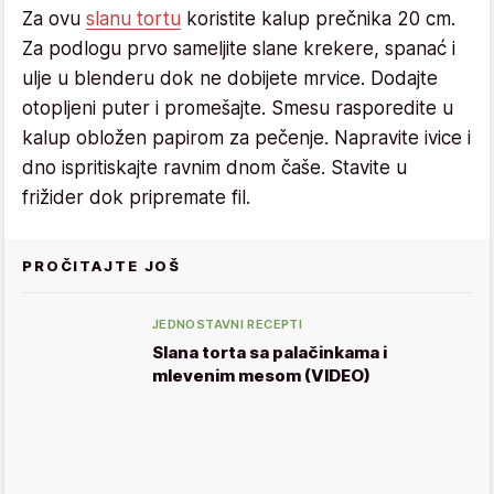
Za ovu
slanu tortu
koristite kalup prečnika 20 cm.
Za podlogu prvo sameljite slane krekere, spanać i
ulje u blenderu dok ne dobijete mrvice. Dodajte
otopljeni puter i promešajte. Smesu rasporedite u
kalup obložen papirom za pečenje. Napravite ivice i
dno ispritiskajte ravnim dnom čaše. Stavite u
frižider dok pripremate fil.
PROČITAJTE JOŠ
JEDNOSTAVNI RECEPTI
Slana torta sa palačinkama i
mlevenim mesom (VIDEO)