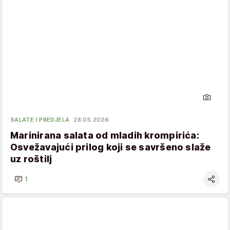
SALATE I PREDJELA
28.05.2026.
Marinirana salata od mladih krompirića:
Osvežavajući prilog koji se savršeno slaže
uz roštilj
1