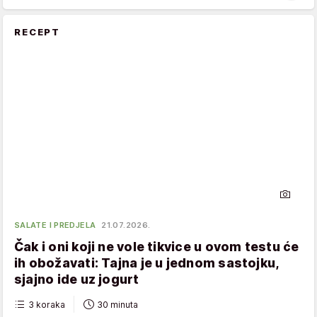
RECEPT
SALATE I PREDJELA
21.07.2026.
Čak i oni koji ne vole tikvice u ovom testu će
ih obožavati: Tajna je u jednom sastojku,
sjajno ide uz jogurt
3 koraka
30 minuta