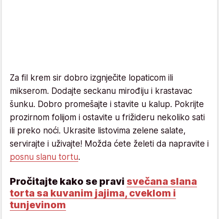
Za fil krem sir dobro izgnječite lopaticom ili
mikserom. Dodajte seckanu mirođiju i krastavac
šunku. Dobro promešajte i stavite u kalup. Pokrijte
prozirnom folijom i ostavite u frižideru nekoliko sati
ili preko noći. Ukrasite listovima zelene salate,
servirajte i uživajte! Možda ćete želeti da napravite i
posnu slanu tortu
.
Pročitajte kako se pravi
svečana slana
torta sa kuvanim jajima, cveklom i
tunjevinom