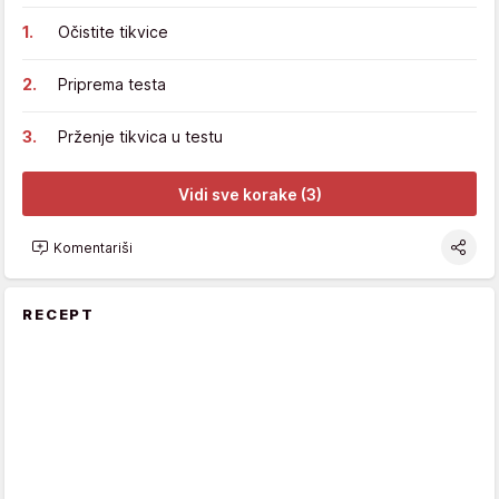
Očistite tikvice
Priprema testa
Prženje tikvica u testu
Vidi sve korake (3)
Komentariši
RECEPT