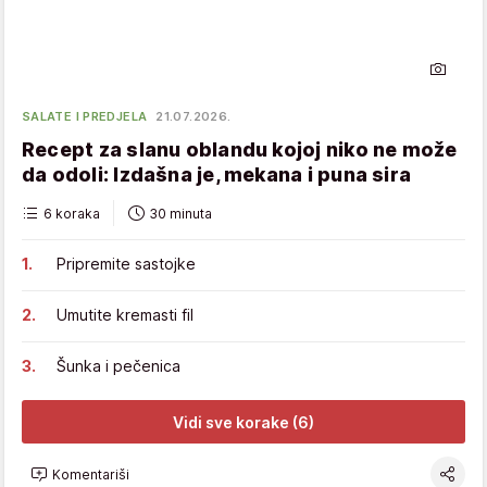
SALATE I PREDJELA
21.07.2026.
Recept za slanu oblandu kojoj niko ne može
da odoli: Izdašna je, mekana i puna sira
6 koraka
30 minuta
Pripremite sastojke
Umutite kremasti fil
Šunka i pečenica
Vidi sve korake (6)
Komentariši