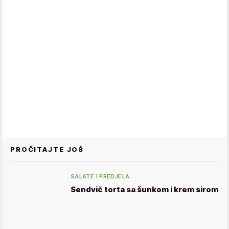
PROČITAJTE JOŠ
SALATE I PREDJELA
Sendvič torta sa šunkom i krem sirom