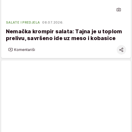
SALATE I PREDJELA
08.07.2026.
Nemačka krompir salata: Tajna je u toplom
prelivu, savršeno ide uz meso i kobasice
Komentariši