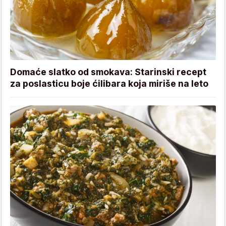
Domaće slatko od smokava: Starinski recept
za poslasticu boje ćilibara koja miriše na leto