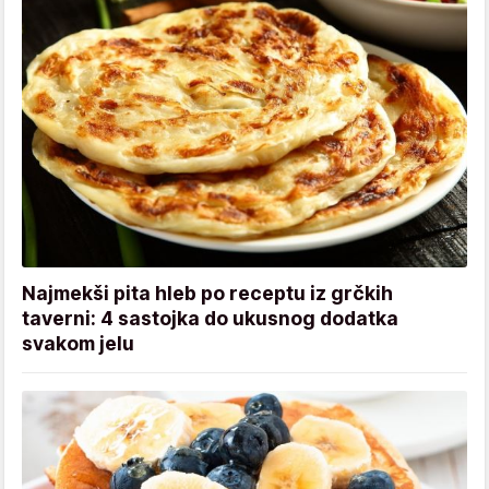
Najmekši pita hleb po receptu iz grčkih
taverni: 4 sastojka do ukusnog dodatka
svakom jelu