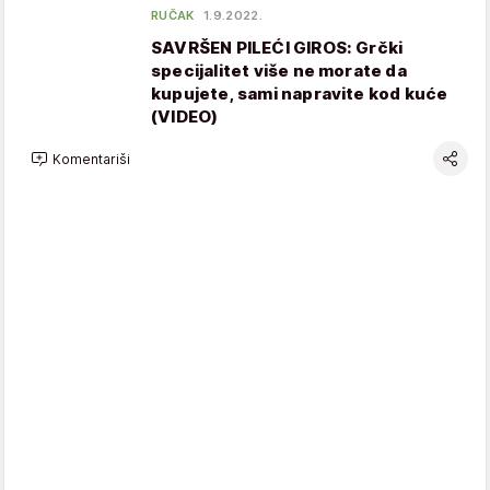
RUČAK
1.9.2022.
SAVRŠEN PILEĆI GIROS: Grčki
specijalitet više ne morate da
kupujete, sami napravite kod kuće
(VIDEO)
Komentariši