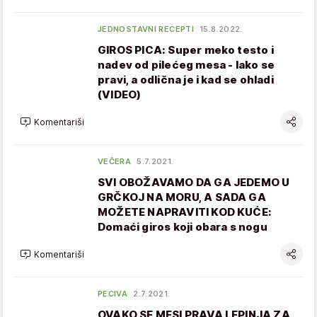
JEDNOSTAVNI RECEPTI
15.8.2022.
GIROS PICA: Super meko testo i
nadev od pilećeg mesa - lako se
pravi, a odlična je i kad se ohladi
(VIDEO)
Komentariši
VEČERA
5.7.2021.
SVI OBOŽAVAMO DA GA JEDEMO U
GRČKOJ NA MORU, A SADA GA
MOŽETE NAPRAVITI KOD KUĆE:
Domaći giros koji obara s nogu
Komentariši
PECIVA
2.7.2021.
OVAKO SE MESI PRAVA LEPINJA ZA