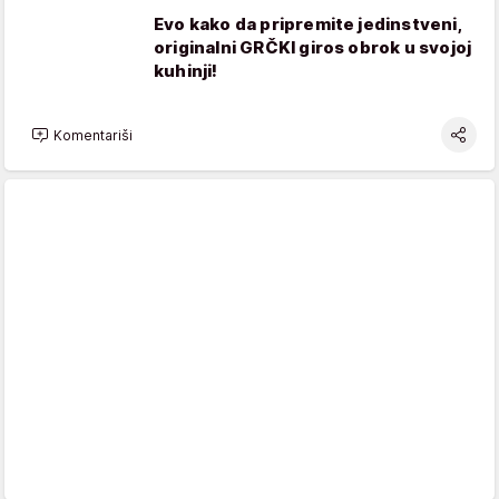
Evo kako da pripremite jedinstveni,
originalni GRČKI giros obrok u svojoj
kuhinji!
Komentariši