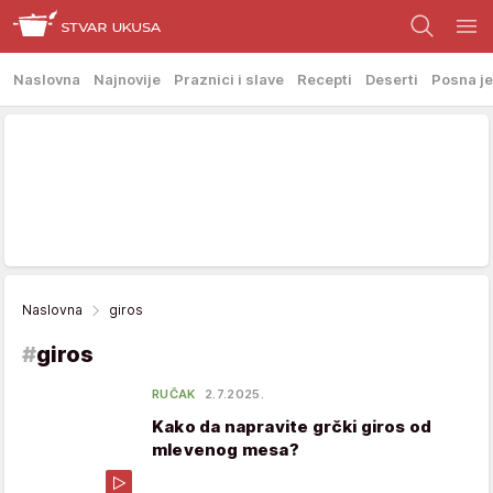
Naslovna
Najnovije
Praznici i slave
Recepti
Deserti
Posna je
Naslovna
giros
#
giros
RUČAK
2.7.2025.
Kako da napravite grčki giros od
mlevenog mesa?