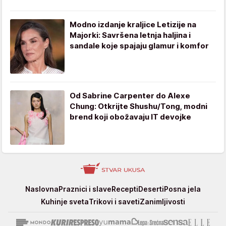
Modno izdanje kraljice Letizije na
Majorki: Savršena letnja haljina i
sandale koje spajaju glamur i komfor
Od Sabrine Carpenter do Alexe
Chung: Otkrijte Shushu/Tong, modni
brend koji obožavaju IT devojke
Stvar
Naslovna
Praznici i slave
Recepti
Deserti
Posna jela
ukusa
Kuhinje sveta
Trikovi i saveti
Zanimljivosti