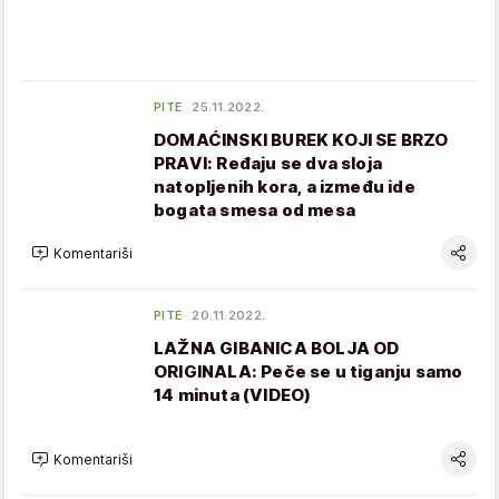
PITE
25.11.2022.
DOMAĆINSKI BUREK KOJI SE BRZO
PRAVI: Ređaju se dva sloja
natopljenih kora, a između ide
bogata smesa od mesa
Komentariši
PITE
20.11.2022.
LAŽNA GIBANICA BOLJA OD
ORIGINALA: Peče se u tiganju samo
14 minuta (VIDEO)
Komentariši