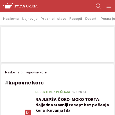
Naslovna
Najnovije
Praznici i slave
Recepti
Deserti
Posna je
Naslovna
kupovne kore
#
kupovne kore
DESERTI BEZ PEČENJA
15.1.2024.
NAJLEPŠA ČOKO-MOKO TORTA:
Najjednostavniji recept bez pečenja
kora i kuvanja fila