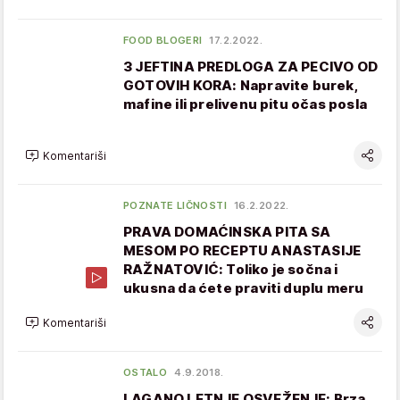
FOOD BLOGERI
17.2.2022.
3 JEFTINA PREDLOGA ZA PECIVO OD
GOTOVIH KORA: Napravite burek,
mafine ili prelivenu pitu očas posla
Komentariši
POZNATE LIČNOSTI
16.2.2022.
PRAVA DOMAĆINSKA PITA SA
MESOM PO RECEPTU ANASTASIJE
RAŽNATOVIĆ: Toliko je sočna i
ukusna da ćete praviti duplu meru
Komentariši
OSTALO
4.9.2018.
LAGANO LETNJE OSVEŽENJE: Brza