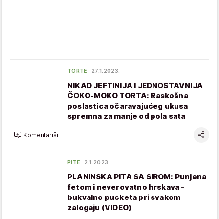
TORTE
27.1.2023.
NIKAD JEFTINIJA I JEDNOSTAVNIJA
ČOKO-MOKO TORTA: Raskošna
poslastica očaravajućeg ukusa
spremna za manje od pola sata
Komentariši
PITE
2.1.2023.
PLANINSKA PITA SA SIROM: Punjena
fetom i neverovatno hrskava -
bukvalno pucketa pri svakom
zalogaju (VIDEO)