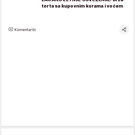
torta sa kupovnim korama i voćem
Komentariši