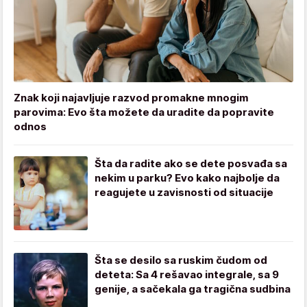
Znak koji najavljuje razvod promakne mnogim
parovima: Evo šta možete da uradite da popravite
odnos
Šta da radite ako se dete posvađa sa
nekim u parku? Evo kako najbolje da
reagujete u zavisnosti od situacije
Šta se desilo sa ruskim čudom od
deteta: Sa 4 rešavao integrale, sa 9
genije, a sačekala ga tragična sudbina