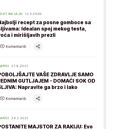
OST NA ULJU
12.3.2026.
Najbolji recept za posne gomboce sa
šljivama: Idealan spoj mekog testa,
voća i mirišljavih prezli
Komentariši
APICI
27.9.2021.
POBOLJŠAJTE VAŠE ZDRAVLJE SAMO
JEDNIM GUTLJAJEM - DOMAĆI SOK OD
ŠLJIVA: Napravite ga brzo i lako
Komentariši
APICI
24.2.2021.
POSTANITE MAJSTOR ZA RAKIJU: Evo