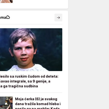
desilo sa ruskim čudom od deteta:
avao integrale, sa 9 genije, a
a ga tragična sudbina
Moja ćerka (6) je svakog
dana tražila komad hleba i
nosila ga na groblje: Kada