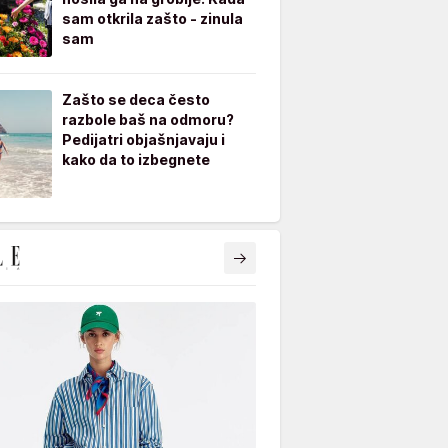
sam otkrila zašto - zinula
sam
Zašto se deca često
razbole baš na odmoru?
Pedijatri objašnjavaju i
kako da to izbegnete