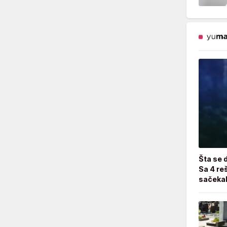
Šta se 
Sa 4 reš
sačekal