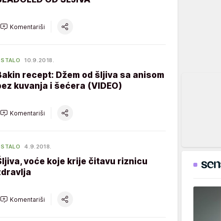
Komentariši
OSTALO
10.9.2018.
Bakin recept: Džem od šljiva sa anisom
bez kuvanja i šećera (VIDEO)
Komentariši
OSTALO
4.9.2018.
Šljiva, voće koje krije čitavu riznicu
zdravlja
Komentariši