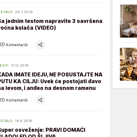
OSTALO
26.7.2019.
Sa jednim testom napravite 3 savršena
voćna kolača (VIDEO)
Komentariši
ESTI
11.12.2018.
KADA IMATE IDEJU, NE POSUSTAJTE NA
PUTU KA CILJU: Uvek će postojati đavo
na levom, i anđeo na desnom ramenu
Komentariši
OSTALO
18.9.2018.
Super osveženje: PRAVI DOMAĆI
SLADOLED OD ŠLJIVA