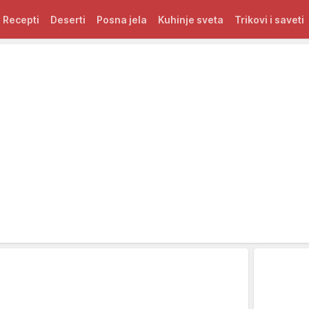
Recepti
Deserti
Posna jela
Kuhinje sveta
Trikovi i saveti