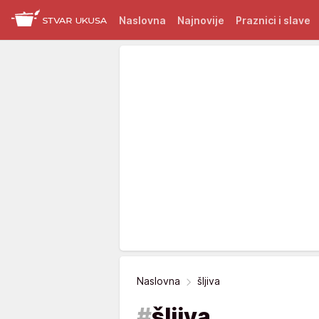
Naslovna
Najnovije
Praznici i slave
Naslovna
šljiva
#
šljiva