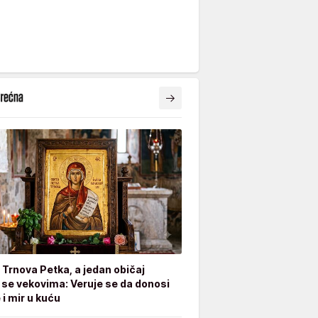
e Trnova Petka, a jedan običaj
 se vekovima: Veruje se da donosi
 i mir u kuću