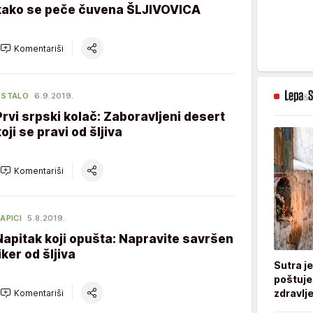
kako se peče čuvena ŠLJIVOVICA
Komentariši
OSTALO
6.9.2019.
Prvi srpski kolač: Zaboravljeni desert
oji se pravi od šljiva
Komentariši
APICI
5.8.2019.
Napitak koji opušta: Napravite savršen
iker od šljiva
Sutra j
poštuje
zdravlje
Komentariši