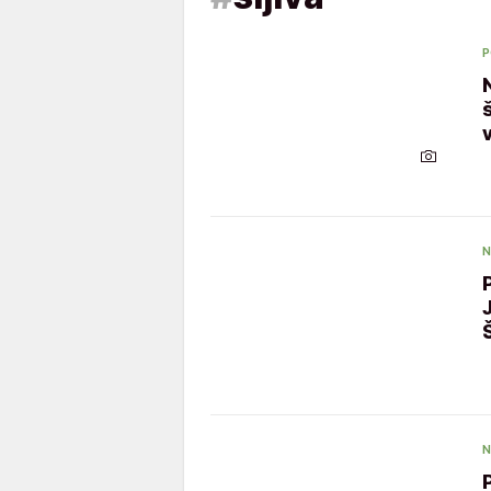
P
N
N