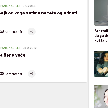
RANA KAO LEK
5.9.2014.
Šejk od koga satima nećete ogladneti
Šta radi
Komentariši
da ga d
koštaju
RANA KAO LEK
28.9.2012.
Sušeno voće
Komentariši