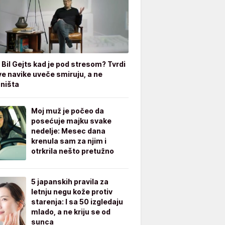
 Bil Gejts kad je pod stresom? Tvrdi
ve navike uveče smiruju, a ne
 ništa
Moj muž je počeo da
posećuje majku svake
nedelje: Mesec dana
krenula sam za njim i
otrkrila nešto pretužno
5 japanskih pravila za
letnju negu kože protiv
starenja: I sa 50 izgledaju
mlado, a ne kriju se od
sunca