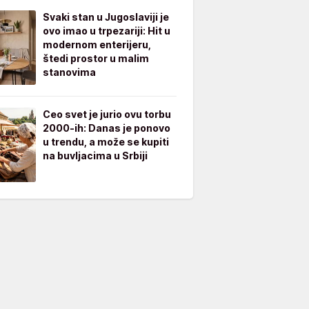
Svaki stan u Jugoslaviji je
ovo imao u trpezariji: Hit u
modernom enterijeru,
štedi prostor u malim
stanovima
Ceo svet je jurio ovu torbu
2000-ih: Danas je ponovo
u trendu, a može se kupiti
na buvljacima u Srbiji