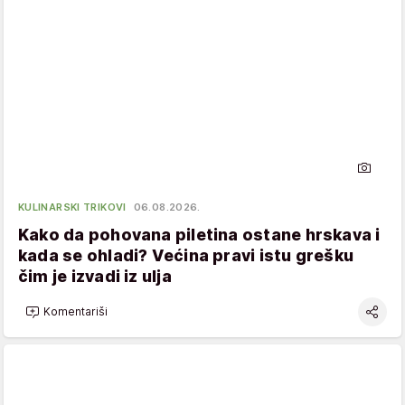
KULINARSKI TRIKOVI
06.08.2026.
Kako da pohovana piletina ostane hrskava i
kada se ohladi? Većina pravi istu grešku
čim je izvadi iz ulja
Komentariši