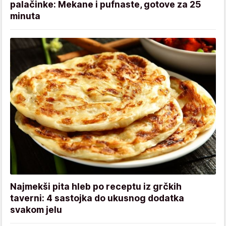
palačinke: Mekane i pufnaste, gotove za 25
minuta
Najmekši pita hleb po receptu iz grčkih
taverni: 4 sastojka do ukusnog dodatka
svakom jelu