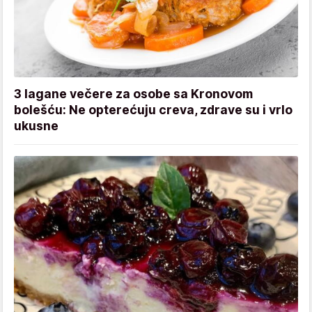
3 lagane večere za osobe sa Kronovom
bolešću: Ne opterećuju creva, zdrave su i vrlo
ukusne