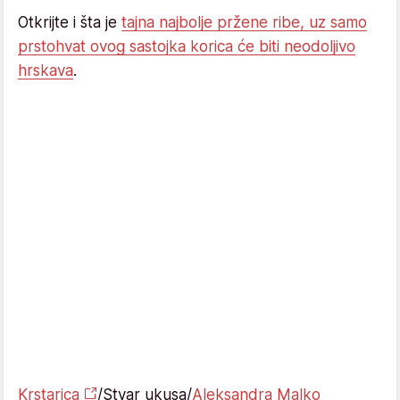
Otkrijte i šta je
tajna najbolje pržene ribe, uz samo
prstohvat ovog sastojka korica će biti neodoljivo
hrskava
.
Krstarica
/Stvar ukusa/
Aleksandra Malko