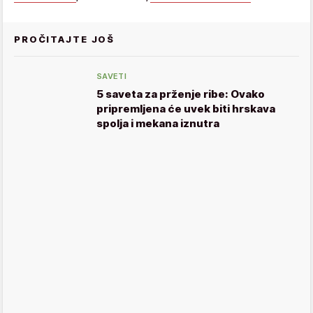
PROČITAJTE JOŠ
SAVETI
5 saveta za prženje ribe: Ovako
pripremljena će uvek biti hrskava
spolja i mekana iznutra