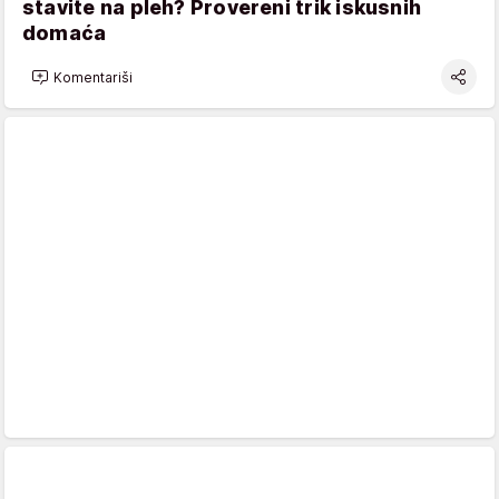
stavite na pleh? Provereni trik iskusnih
domaća
Komentariši