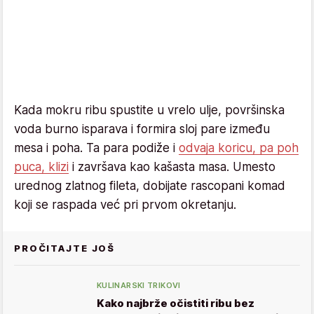
Kada mokru ribu spustite u vrelo ulje, površinska
voda burno isparava i formira sloj pare između
mesa i poha. Ta para podiže i
odvaja koricu, pa poh
puca, klizi
i završava kao kašasta masa. Umesto
urednog zlatnog fileta, dobijate rascopani komad
koji se raspada već pri prvom okretanju.
PROČITAJTE JOŠ
KULINARSKI TRIKOVI
Kako najbrže očistiti ribu bez