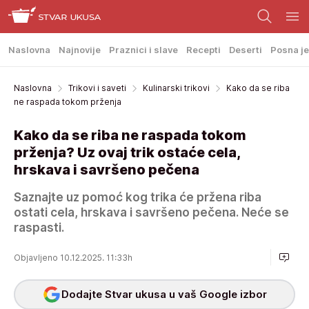
Naslovna
Najnovije
Praznici i slave
Recepti
Deserti
Posna je
Naslovna
Trikovi i saveti
Kulinarski trikovi
Kako da se riba
ne raspada tokom prženja
Kako da se riba ne raspada tokom
prženja? Uz ovaj trik ostaće cela,
hrskava i savršeno pečena
Saznajte uz pomoć kog trika će pržena riba
ostati cela, hrskava i savršeno pečena. Neće se
raspasti.
Objavljeno 10.12.2025. 11:33h
Dodajte Stvar ukusa u vaš Google izbor