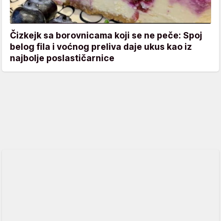
Čizkejk sa borovnicama koji se ne peče: Spoj
belog fila i voćnog preliva daje ukus kao iz
najbolje poslastičarnice