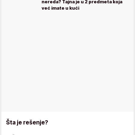
nereda? Tajna je u 2 predmeta koja
već imate u kući
Šta je rešenje?