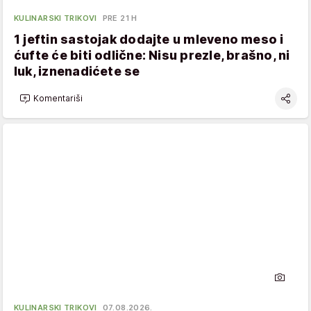
KULINARSKI TRIKOVI
PRE 21 H
1 jeftin sastojak dodajte u mleveno meso i
ćufte će biti odlične: Nisu prezle, brašno, ni
luk, iznenadićete se
Komentariši
KULINARSKI TRIKOVI
07.08.2026.