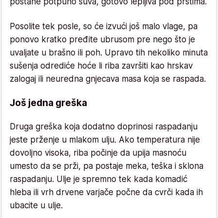
postane potpuno suva, gotovo lepljiva pod prstima.
Posolite tek posle, so će izvući još malo vlage, pa
ponovo kratko pređite ubrusom pre nego što je
uvaljate u brašno ili poh. Upravo tih nekoliko minuta
sušenja odrediće hoće li riba završiti kao hrskav
zalogaj ili neuredna gnjecava masa koja se raspada.
Još jedna greška
Druga greška koja dodatno doprinosi raspadanju
jeste prženje u mlakom ulju. Ako temperatura nije
dovoljno visoka, riba počinje da upija masnoću
umesto da se prži, pa postaje meka, teška i sklona
raspadanju. Ulje je spremno tek kada komadić
hleba ili vrh drvene varjače počne da cvrči kada ih
ubacite u ulje.