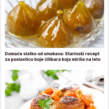
Domaće slatko od smokava: Starinski recept
za poslasticu boje ćilibara koja miriše na leto