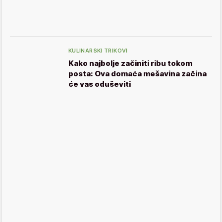
KULINARSKI TRIKOVI
Kako najbolje začiniti ribu tokom
posta: Ova domaća mešavina začina
će vas oduševiti