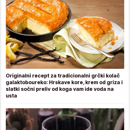
Originalni recept za tradicionalni grčki kolač
galaktoboureko: Hrskave kore, krem od griza i
slatki sočni preliv od koga vam ide voda na
usta