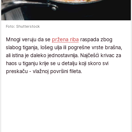
Foto: Shutterstock
Mnogi veruju da se
pržena riba
raspada zbog
slabog tiganja, lošeg ulja ili pogrešne vrste brašna,
ali istina je daleko jednostavnija. Najčešći krivac za
haos u tiganju krije se u detalju koji skoro svi
preskaču - vlažnoj površini fileta.