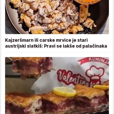
Kajzeršmarn ili carske mrvice je stari
austrijski slatkiš: Pravi se lakše od palačinaka