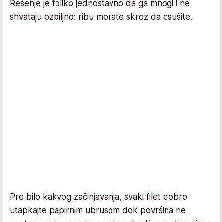
Rešenje je toliko jednostavno da ga mnogi i ne
shvataju ozbiljno: ribu morate skroz da osušite.
Pre bilo kakvog začinjavanja, svaki filet dobro
utapkajte papirnim ubrusom dok površina ne