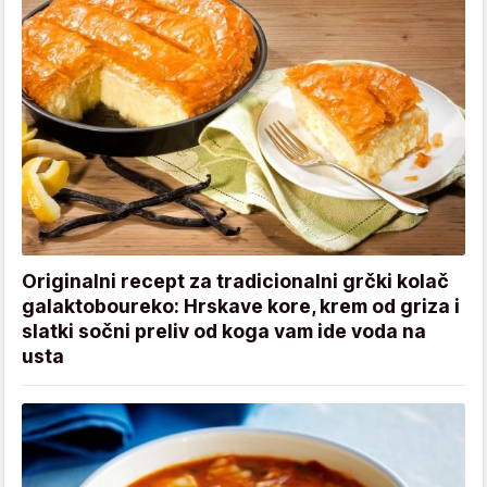
Originalni recept za tradicionalni grčki kolač
galaktoboureko: Hrskave kore, krem od griza i
slatki sočni preliv od koga vam ide voda na
usta