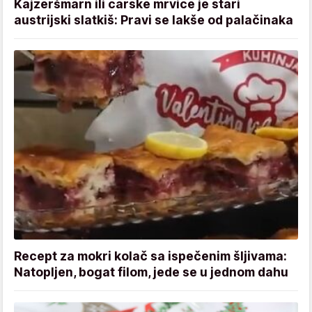
Kajzeršmarn ili carske mrvice je stari
austrijski slatkiš: Pravi se lakše od palačinaka
Recept za mokri kolač sa ispečenim šljivama:
Natopljen, bogat filom, jede se u jednom dahu