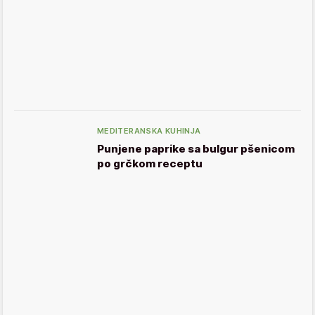
MEDITERANSKA KUHINJA
Punjene paprike sa bulgur pšenicom
po grčkom receptu