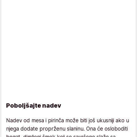
Poboljšajte nadev
Nadev od mesa i pirinča može biti još ukusniji ako u
njega dodate proprženu slaninu. Ona će osloboditi
bogat, dimljeni šmek koji se savršeno slaže sa