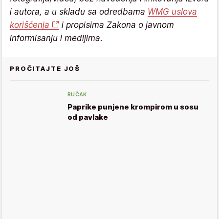
i autora, a u skladu sa odredbama
WMG uslova
korišćenja
i propisima Zakona o javnom
informisanju i medijima.
PROČITAJTE JOŠ
RUČAK
Paprike punjene krompirom u sosu
od pavlake