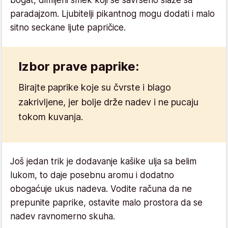
paradajzom. Ljubitelji pikantnog mogu dodati i malo
sitno seckane ljute papričice.
Izbor prave paprike:
Birajte paprike koje su čvrste i blago
zakrivljene, jer bolje drže nadev i ne pucaju
tokom kuvanja.
Još jedan trik je dodavanje kašike ulja sa belim
lukom, to daje posebnu aromu i dodatno
obogaćuje ukus nadeva. Vodite računa da ne
prepunite paprike, ostavite malo prostora da se
nadev ravnomerno skuha.