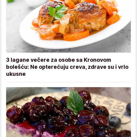
3 lagane večere za osobe sa Kronovom
bolešću: Ne opterećuju creva, zdrave su i vrlo
ukusne