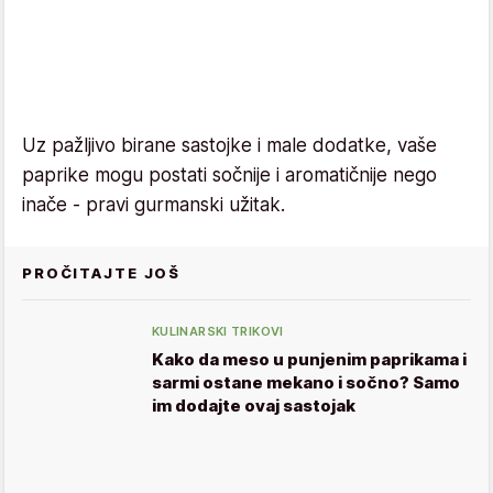
Uz pažljivo birane sastojke i male dodatke, vaše
paprike mogu postati sočnije i aromatičnije nego
inače - pravi gurmanski užitak.
PROČITAJTE JOŠ
KULINARSKI TRIKOVI
Kako da meso u punjenim paprikama i
sarmi ostane mekano i sočno? Samo
im dodajte ovaj sastojak