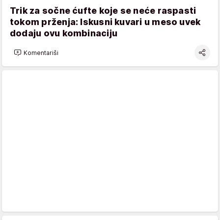
Trik za sočne ćufte koje se neće raspasti
tokom prženja: Iskusni kuvari u meso uvek
dodaju ovu kombinaciju
Komentariši