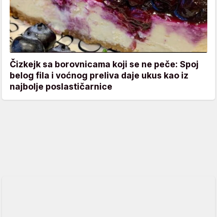
Čizkejk sa borovnicama koji se ne peče: Spoj
belog fila i voćnog preliva daje ukus kao iz
najbolje poslastičarnice