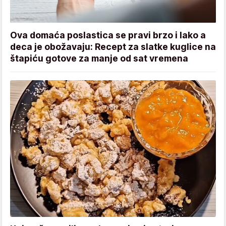
Ova domaća poslastica se pravi brzo i lako a
deca je obožavaju: Recept za slatke kuglice na
štapiću gotove za manje od sat vremena