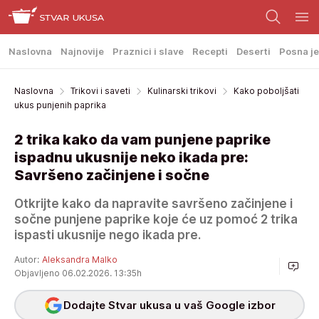
Naslovna
Najnovije
Praznici i slave
Recepti
Deserti
Posna je
Naslovna
Trikovi i saveti
Kulinarski trikovi
Kako poboljšati
ukus punjenih paprika
2 trika kako da vam punjene paprike
ispadnu ukusnije neko ikada pre:
Savršeno začinjene i sočne
Otkrijte kako da napravite savršeno začinjene i
sočne punjene paprike koje će uz pomoć 2 trika
ispasti ukusnije nego ikada pre.
Autor:
Aleksandra Malko
Objavljeno 06.02.2026. 13:35h
Dodajte Stvar ukusa u vaš Google izbor