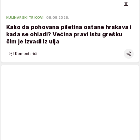
KULINARSKI TRIKOVI
06.08.2026.
Kako da pohovana piletina ostane hrskava i
kada se ohladi? Većina pravi istu grešku
čim je izvadi iz ulja
Komentariši