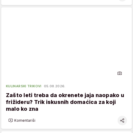
KULINARSKI TRIKOVI
05.08.2026.
Zašto leti treba da okrenete jaja naopako u
frižideru? Trik iskusnih domaćica za koji
malo ko zna
Komentariši