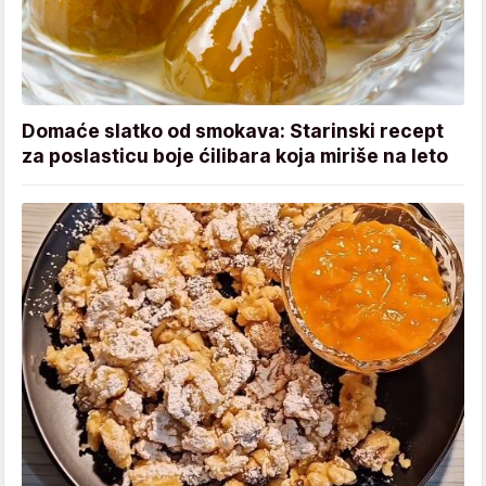
Domaće slatko od smokava: Starinski recept
za poslasticu boje ćilibara koja miriše na leto