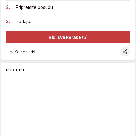
Pripremite posudu
Ređajte
Vidi sve korake (5)
Komentariši
RECEPT