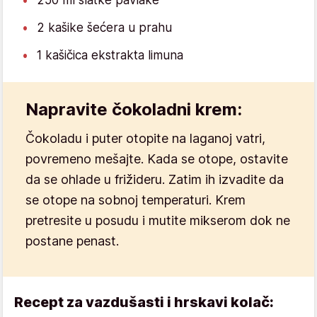
2 kašike šećera u prahu
1 kašičica ekstrakta limuna
Napravite čokoladni krem:
Čokoladu i puter otopite na laganoj vatri,
povremeno mešajte. Kada se otope, ostavite
da se ohlade u frižideru. Zatim ih izvadite da
se otope na sobnoj temperaturi. Krem
pretresite u posudu i mutite mikserom dok ne
postane penast.
Recept za vazdušasti i hrskavi kolač: