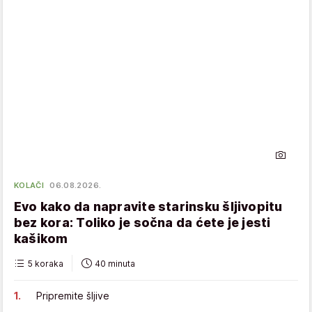
KOLAČI
06.08.2026.
Evo kako da napravite starinsku šljivopitu
bez kora: Toliko je sočna da ćete je jesti
kašikom
5 koraka
40 minuta
Pripremite šljive