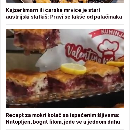
Kajzeršmarn ili carske mrvice je stari
austrijski slatkiš: Pravi se lakše od palačinaka
Recept za mokri kolač sa ispečenim šljivama:
Natopljen, bogat filom, jede se u jednom dahu