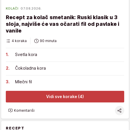
KOLAČI
07.08.2026.
Recept za kolač smetanik: Ruski klasik u 3
sloja, najviše će vas očarati fil od pavlake i
vanile
4 koraka
90 minuta
Svetla kora
Čokoladna kora
Mlečni fil
Vidi sve korake (4)
Komentariši
RECEPT