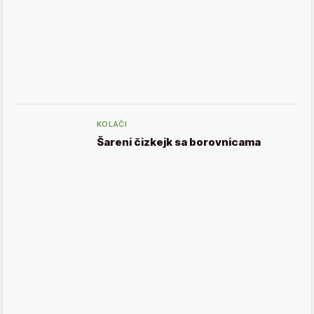
KOLAČI
Šareni čizkejk sa borovnicama