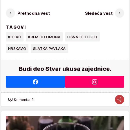
Prethodna vest
Sledeća vest
TAGOVI
KOLAČ
KREM OD LIMUNA
LISNATO TESTO
HRSKAVO
SLATKA PAVLAKA
Budi deo Stvar ukusa zajednice.
Komentariši