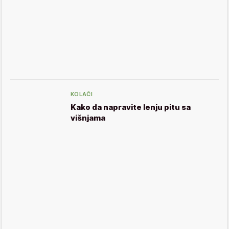
KOLAČI
Kako da napravite lenju pitu sa
višnjama