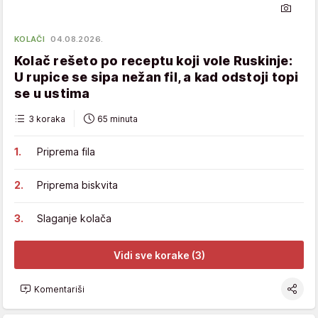
KOLAČI
04.08.2026.
Kolač rešeto po receptu koji vole Ruskinje:
U rupice se sipa nežan fil, a kad odstoji topi
se u ustima
3 koraka
65 minuta
Priprema fila
Priprema biskvita
Slaganje kolača
Vidi sve korake (3)
Komentariši