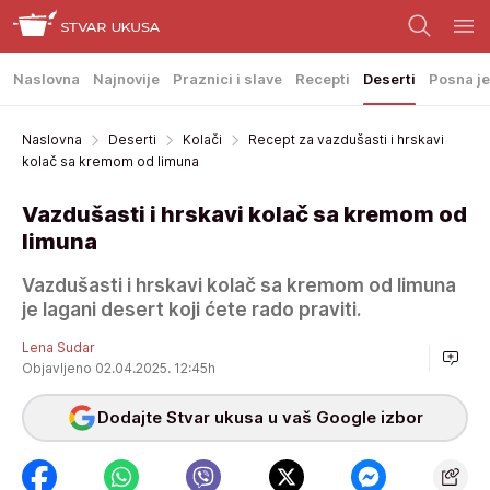
Naslovna
Najnovije
Praznici i slave
Recepti
Deserti
Posna je
Naslovna
Deserti
Kolači
Recept za vazdušasti i hrskavi
kolač sa kremom od limuna
Vazdušasti i hrskavi kolač sa kremom od
limuna
Vazdušasti i hrskavi kolač sa kremom od limuna
je lagani desert koji ćete rado praviti.
Lena Sudar
Objavljeno 02.04.2025. 12:45h
Dodajte Stvar ukusa u vaš Google izbor