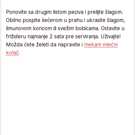
Ponovite sa drugim listom peciva i prelijte šlagom.
Obilno pospite šećerom u prahu i ukrasite šlagom,
limunovom koricom ili svežim bobicama. Ostavite u
frižideru najmanje 2 sata pre serviranja. Uživajte!
Možda ćete želeti da napravite i
mekani mlečni
kolač
.