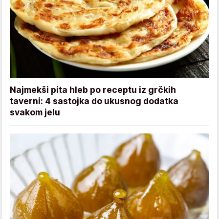
Najmekši pita hleb po receptu iz grčkih
taverni: 4 sastojka do ukusnog dodatka
svakom jelu