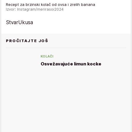
Recept za brzinski kolač od ovsa i zrelih banana
Izvor: Instagram/merirasoi2024
StvarUkusa
PROČITAJTE JOŠ
KOLAČI
Osvežavajuće limun kocke