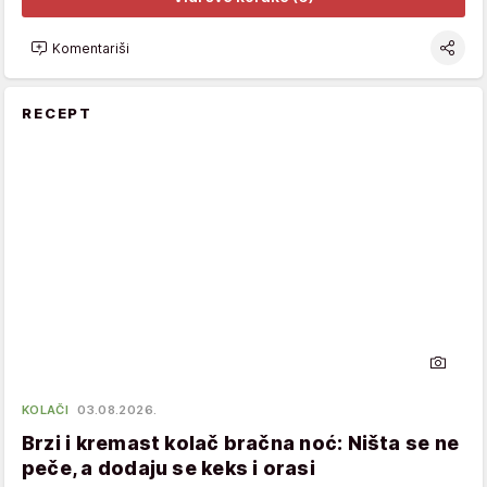
Komentariši
RECEPT
KOLAČI
03.08.2026.
Brzi i kremast kolač bračna noć: Ništa se ne
peče, a dodaju se keks i orasi