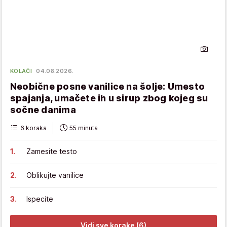
KOLAČI
04.08.2026.
Neobične posne vanilice na šolje: Umesto
spajanja, umačete ih u sirup zbog kojeg su
sočne danima
6 koraka
55 minuta
Zamesite testo
Oblikujte vanilice
Ispecite
Vidi sve korake (6)