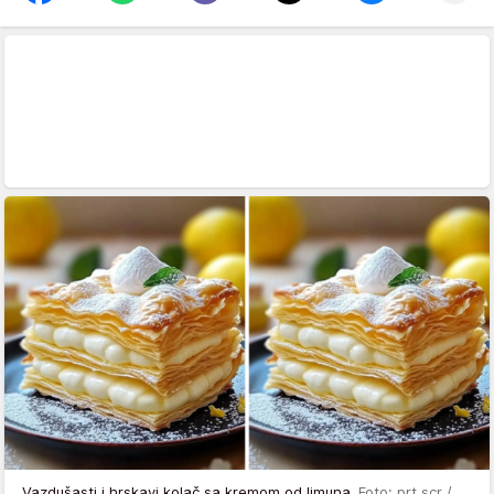
Vazdušasti i hrskavi kolač sa kremom od limuna
Foto: prt scr /