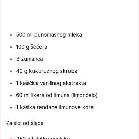
500 ml punomasnog mleka
100 g šećera
3 žumanca
40 g kukuruznog skroba
1 kašičica vanilinog ekstrakta
60 ml likera od limuna (limončelo)
1 kašika rendane limunove kore
Za sloj od šlaga:
250 ml slatke pavlake