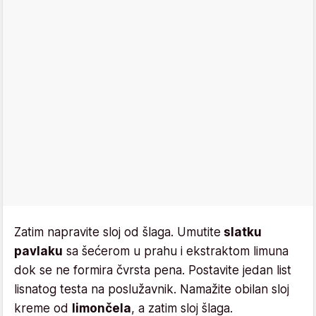
Zatim napravite sloj od šlaga. Umutite
slatku
pavlaku
sa šećerom u prahu i ekstraktom limuna
dok se ne formira čvrsta pena. Postavite jedan list
lisnatog testa na poslužavnik. Namažite obilan sloj
kreme od
limončela
, a zatim sloj šlaga.