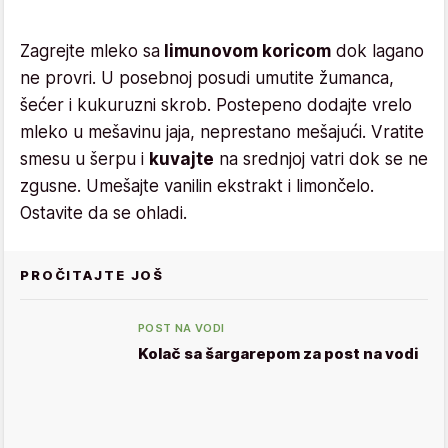
Zagrejte mleko sa
limunovom koricom
dok lagano
ne provri. U posebnoj posudi umutite žumanca,
šećer i kukuruzni skrob. Postepeno dodajte vrelo
mleko u mešavinu jaja, neprestano mešajući. Vratite
smesu u šerpu i
kuvajte
na srednjoj vatri dok se ne
zgusne. Umešajte vanilin ekstrakt i limončelo.
Ostavite da se ohladi.
PROČITAJTE JOŠ
POST NA VODI
Kolač sa šargarepom za post na vodi