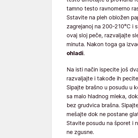
tamno testo ravnomerno ras
Sstavite na pleh obložen pap
zagrejanoj na 200-210°C i st
ovaj sloj peče, razvaljajte s
minuta. Nakon toga ga izvad
ohladi
.
Na isti način ispecite još dv
razvaljajte i takođe ih peci
Sipajte brašno u posudu u ko
sa malo hladnog mleka, dok
bez grudvica brašna. Sipajt
mešajte dok ne postane glat
Stavite posudu na šporet i 
ne zgusne.