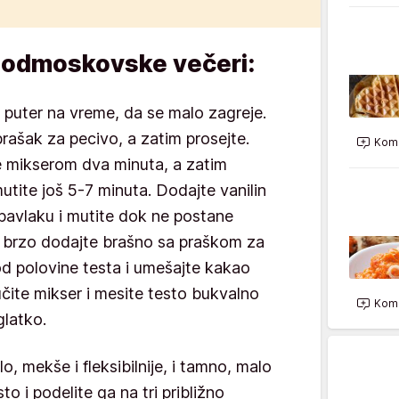
podmoskovske večeri:
e puter na vreme, da se malo zagreje.
prašak za pecivo, a zatim prosejte.
Kome
te mikserom dva minuta, a zatim
utite još 5-7 minuta. Dodajte vanilin
e pavlaku i mutite dok ne postane
i brzo dodajte brašno sa praškom za
od polovine testa i umešajte kakao
učite mikser i mesite testo bukvalno
Kome
glatko.
o, mekše i fleksibilnije, i tamno, malo
to i podelite ga na tri približno