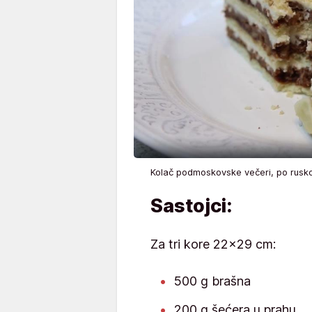
Kolač podmoskovske večeri, po rus
Sastojci:
Za tri kore 22x29 cm:
500 g brašna
200 g šećera u prahu