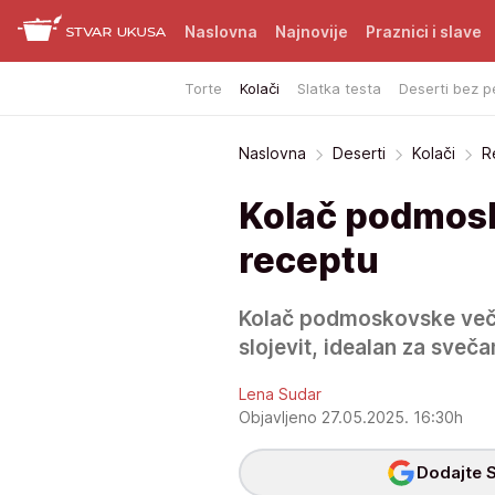
Naslovna
Najnovije
Praznici i slave
Torte
Kolači
Slatka testa
Deserti bez p
Naslovna
Deserti
Kolači
R
Kolač podmosk
receptu
Kolač podmoskovske veče
slojevit, idealan za svečan
Lena Sudar
Objavljeno 27.05.2025. 16:30h
Dodajte S