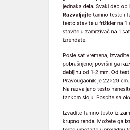
jednaka dela. Svaki deo oblik
Razvaljajte
tamno testo i ta
testo stavite u frižider na 
stavite u zamrzivač na 1 sa
izrendate.
Posle sat vremena, izvadite 
pobrašnjenoj površni ga razv
debljinu od 1-2 mm. Od testa
Pravougaonik je 22x29 cm. S
Na razvaljano testo nanesit
tankom sloju. Pospite sa oko
Izvadite tamno testo iz zamr
krupno rende. Možete ga izr
testo umotajte u providnu fo