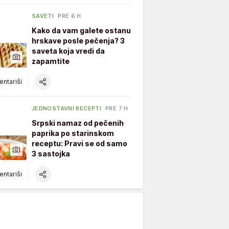
SAVETI
PRE 6 H
Kako da vam galete ostanu
hrskave posle pečenja? 3
saveta koja vredi da
zapamtite
ntariši
JEDNOSTAVNI RECEPTI
PRE 7 H
Srpski namaz od pečenih
paprika po starinskom
receptu: Pravi se od samo
3 sastojka
ntariši