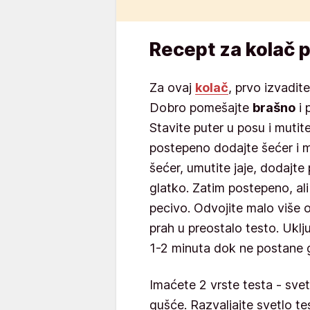
Recept za kolač 
Za ovaj
kolač
, prvo izvadit
Dobro pomešajte
brašno
i 
Stavite puter u posu i muti
postepeno dodajte šećer i m
šećer, umutite jaje, dodajt
glatko. Zatim postepeno, al
pecivo. Odvojite malo više 
prah u preostalo testo. Uklj
1-2 minuta dok ne postane 
Imaćete 2 vrste testa - svetl
gušće. Razvaljajte svetlo tes