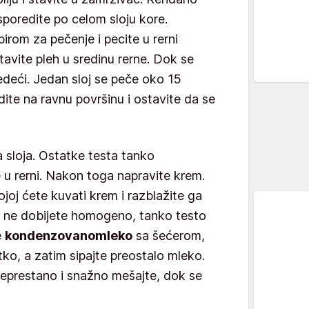
poredite po celom sloju kore.
irom za pečenje i pecite u rerni
avite pleh u sredinu rerne. Dok se
ledeći. Jedan sloj se peče oko 15
ite na ravnu površinu i ostavite da se
a sloja. Ostatke testa tanko
te u rerni. Nakon toga napravite krem.
joj ćete kuvati krem i razblažite ga
 ne dobijete homogeno, tanko testo
e
kondenzovano
mleko
sa šećerom,
ko, a zatim sipajte preostalo mleko.
neprestano i snažno mešajte, dok se