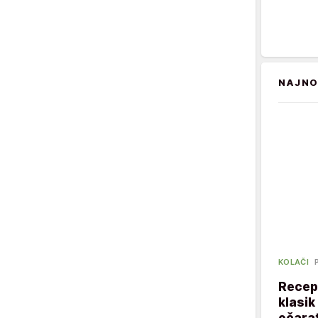
NAJNO
KOLAČI
Recept
klasik
očarat