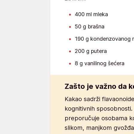
400 ml mleka
50 g brašna
190 g kondenzovanog m
200 g putera
8 g vanilinog šećera
Zašto je važno da 
Kakao sadrži flavaonoide
kognitivnih sposobnosti.
preporučuje osobama ko
slikom, manjkom gvožđa