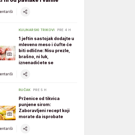
ntariši
KULINARSKI TRIKOVI
PRE 4 H
1 jeftin sastojak dodajte u
mleveno meso i ćufte će
biti odlične: Nisu prezle,
brašno, ni luk,
iznenadićete se
ntariši
RUČAK
PRE 5 H
Prženice od tikvica
punjene sirom:
Zaboravljeni recept koji
morate da isprobate
ntariši