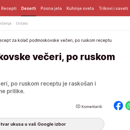
Recepti
Deserti
Posna jela
Kuhinje sveta
Trikovi i saveti
ečenja
Ostalo
ecept za kolač podmoskovske večeri, po ruskom receptu
ovske večeri, po ruskom
ri, po ruskom receptu je raskošan i
e prilike.
Komentariši
tvar ukusa u vaš Google izbor