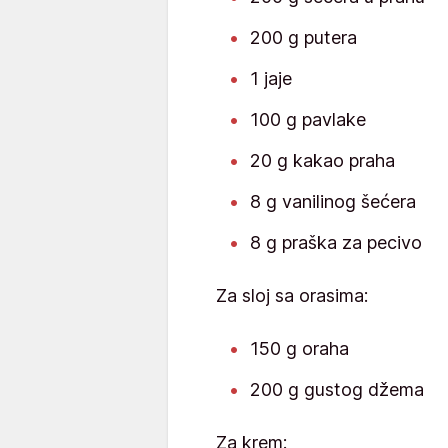
200 g putera
1 jaje
100 g pavlake
20 g kakao praha
8 g vanilinog šećera
8 g praška za pecivo
Za sloj sa orasima:
150 g oraha
200 g gustog džema
Za krem: