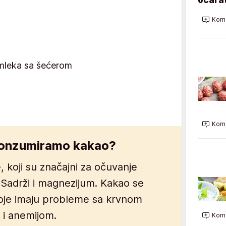
Kome
leka sa šećerom
Kome
konzumiramo kakao?
, koji su značajni za očuvanje
 Sadrži i magnezijum. Kakao se
je imaju probleme sa krvnom
 i anemijom.
Kome