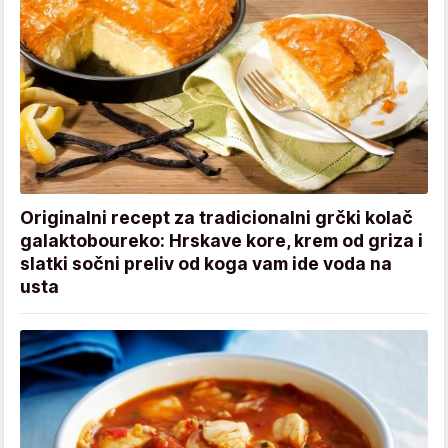
Originalni recept za tradicionalni grčki kolač
galaktoboureko: Hrskave kore, krem od griza i
slatki sočni preliv od koga vam ide voda na
usta