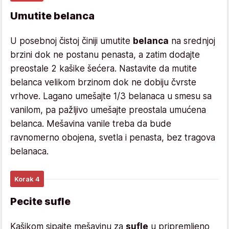
Umutite belanca
U posebnoj čistoj činiji umutite
belanca
na srednjoj
brzini dok ne postanu penasta, a zatim dodajte
preostale 2 kašike šećera. Nastavite da mutite
belanca velikom brzinom dok ne dobiju čvrste
vrhove. Lagano umešajte 1/3 belanaca u smesu sa
vanilom, pa pažljivo umešajte preostala umućena
belanca. Mešavina vanile treba da bude
ravnomerno obojena, svetla i penasta, bez tragova
belanaca.
Korak 4
Pecite sufle
Kašikom sipajte mešavinu za
sufle
u pripremljeno