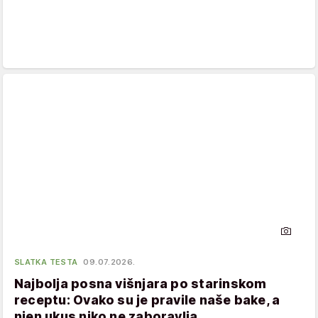
SLATKA TESTA
09.07.2026.
Najbolja posna višnjara po starinskom
receptu: Ovako su je pravile naše bake, a
njen ukus niko ne zaboravlja