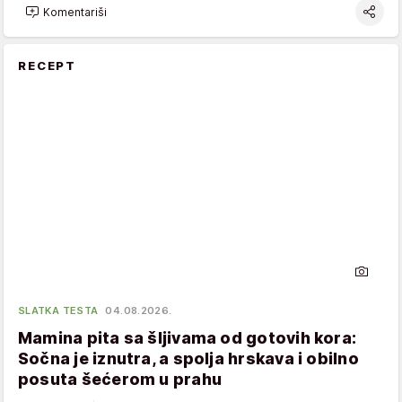
Komentariši
RECEPT
SLATKA TESTA
04.08.2026.
Mamina pita sa šljivama od gotovih kora:
Sočna je iznutra, a spolja hrskava i obilno
posuta šećerom u prahu