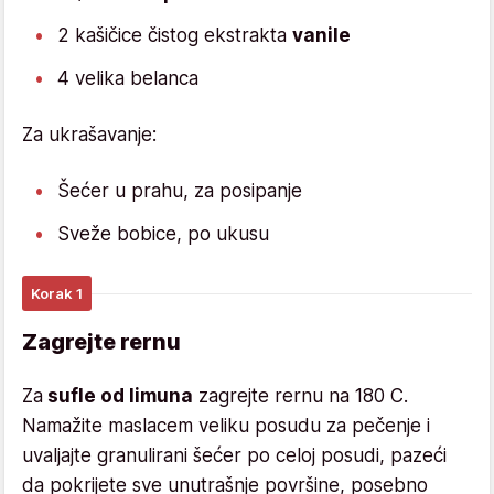
2 kašičice čistog ekstrakta
vanile
4 velika belanca
Za ukrašavanje:
Šećer u prahu, za posipanje
Sveže bobice, po ukusu
Korak 1
Zagrejte rernu
Za
sufle od limuna
zagrejte rernu na 180 C.
Namažite maslacem veliku posudu za pečenje i
uvaljajte granulirani šećer po celoj posudi, pazeći
da pokrijete sve unutrašnje površine, posebno