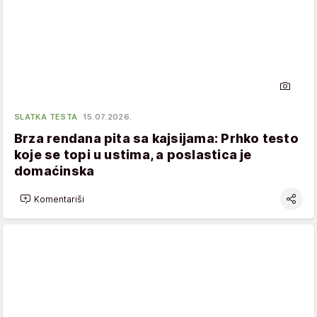
SLATKA TESTA
15.07.2026.
Brza rendana pita sa kajsijama: Prhko testo
koje se topi u ustima, a poslastica je
domaćinska
Komentariši