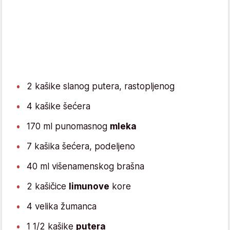
2 kašike slanog putera, rastopljenog
4 kašike šećera
170 ml punomasnog
mleka
7 kašika šećera, podeljeno
40 ml višenamenskog brašna
2 kašičice
limunove
kore
4 velika žumanca
1 1/2 kašike
putera