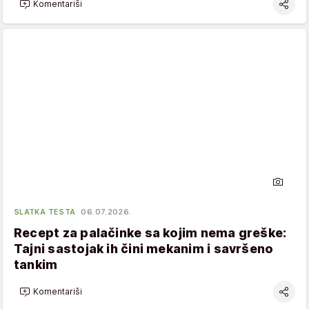
Komentariši
SLATKA TESTA
06.07.2026.
Recept za palačinke sa kojim nema greške:
Tajni sastojak ih čini mekanim i savršeno
tankim
Komentariši