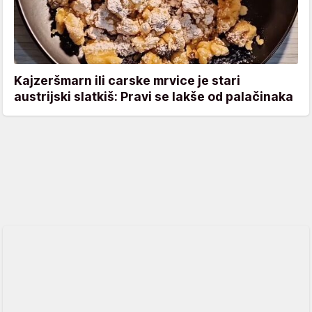
Kajzeršmarn ili carske mrvice je stari
austrijski slatkiš: Pravi se lakše od palačinaka