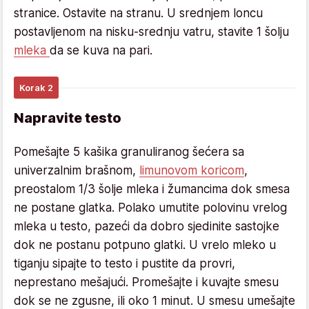
stranice. Ostavite na stranu. U srednjem loncu
postavljenom na nisku-srednju vatru, stavite 1 šolju
mleka
da se kuva na pari.
Korak 2
Napravite testo
Pomešajte 5 kašika granuliranog šećera sa
univerzalnim brašnom,
limunovom koricom
,
preostalom 1/3 šolje mleka i žumancima dok smesa
ne postane glatka. Polako umutite polovinu vrelog
mleka u testo, pazeći da dobro sjedinite sastojke
dok ne postanu potpuno glatki. U vrelo mleko u
tiganju sipajte to testo i pustite da provri,
neprestano mešajući. Promešajte i kuvajte smesu
dok se ne zgusne, ili oko 1 minut. U smesu umešajte