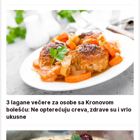
3 lagane večere za osobe sa Kronovom
bolešću: Ne opterećuju creva, zdrave su i vrlo
ukusne