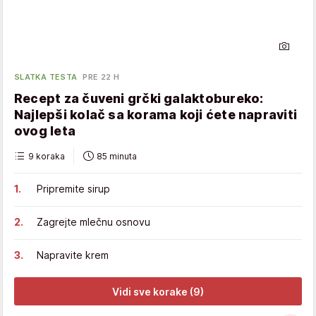
SLATKA TESTA
PRE 22 H
Recept za čuveni grčki galaktobureko:
Najlepši kolač sa korama koji ćete napraviti
ovog leta
9 koraka
85 minuta
Pripremite sirup
Zagrejte mlečnu osnovu
Napravite krem
Vidi sve korake (9)