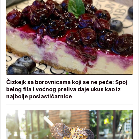
Čizkejk sa borovnicama koji se ne peče: Spoj
belog fila i voćnog preliva daje ukus kao iz
najbolje poslastičarnice