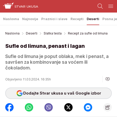
Naslovna
Najnovije
Praznici i slave
Recepti
Deserti
Posna je
Naslovna
Deserti
Slatka testa
Recept za sufle od limuna
Sufle od limuna, penast i lagan
Sufle od limuna je poput oblaka, mek i penast, a
savršen za kombinovanje sa voćem ili
čokoladom.
Objavljeno 11.03.2024. 16:35h
Dodajte Stvar ukusa u vaš Google izbor