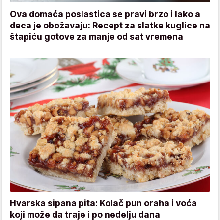
Ova domaća poslastica se pravi brzo i lako a
deca je obožavaju: Recept za slatke kuglice na
štapiću gotove za manje od sat vremena
Hvarska sipana pita: Kolač pun oraha i voća
koji može da traje i po nedelju dana