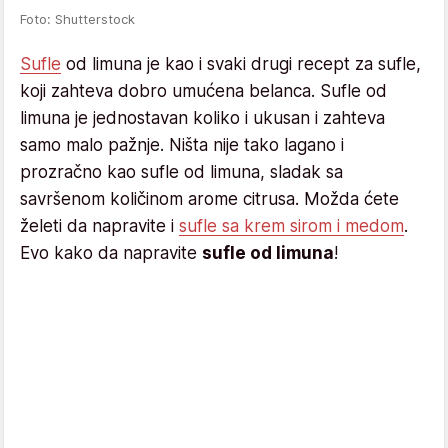
Foto: Shutterstock
Sufle
od limuna je kao i svaki drugi recept za sufle,
koji zahteva dobro umućena belanca. Sufle od
limuna je jednostavan koliko i ukusan i zahteva
samo malo pažnje. Ništa nije tako lagano i
prozračno kao sufle od limuna, sladak sa
savršenom količinom arome citrusa. Možda ćete
želeti da napravite i
sufle sa krem sirom i medom
.
Evo kako da napravite
sufle od limuna
!