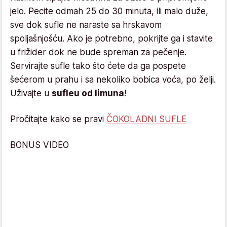
jelo. Pecite odmah 25 do 30 minuta, ili malo duže,
sve dok sufle ne naraste sa hrskavom
spoljašnjošću. Ako je potrebno, pokrijte ga i stavite
u frižider dok ne bude spreman za pečenje.
Servirajte sufle tako što ćete da ga pospete
šećerom u prahu i sa nekoliko bobica voća, po želji.
Uživajte u
sufleu od limuna
!
Pročitajte kako se pravi
ČOKOLADNI SUFLE
BONUS VIDEO