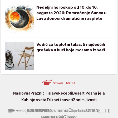
Nedeljni horoskop od 10. do 16.
avgusta 2026: Pomračenje Sunca u
Lavu donosi dramatične rasplete
Vodič za toplotni talas: 5 najčešćih
grešaka u kući koje moramo izbeći
Stvar
Naslovna
Praznici i slave
Recepti
Deserti
Posna jela
ukusa
Kuhinje sveta
Trikovi i saveti
Zanimljivosti