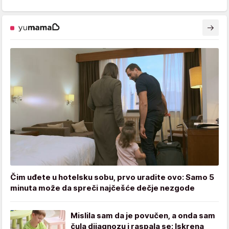
Čim uđete u hotelsku sobu, prvo uradite ovo: Samo 5
minuta može da spreči najčešće dečje nezgode
Mislila sam da je povučen, a onda sam
čula dijagnozu i raspala se: Iskrena