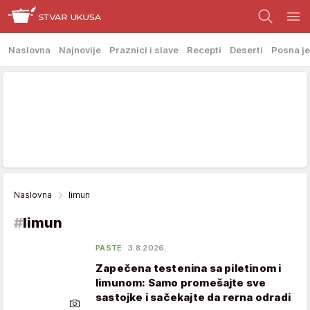
Naslovna
Najnovije
Praznici i slave
Recepti
Deserti
Posna je
Naslovna
limun
#
limun
PASTE
3.8.2026.
Zapečena testenina sa piletinom i
limunom: Samo promešajte sve
sastojke i sačekajte da rerna odradi