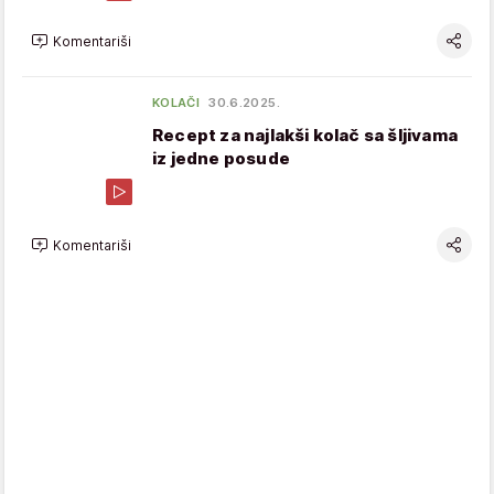
Komentariši
KOLAČI
30.6.2025.
Recept za najlakši kolač sa šljivama
iz jedne posude
Komentariši