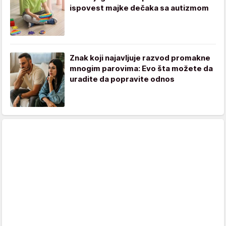
ispovest majke dečaka sa autizmom
Znak koji najavljuje razvod promakne
mnogim parovima: Evo šta možete da
uradite da popravite odnos