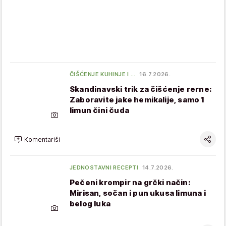
ČIŠĆENJE KUHINJE I …
16.7.2026.
Skandinavski trik za čišćenje rerne:
Zaboravite jake hemikalije, samo 1
limun čini čuda
Komentariši
JEDNOSTAVNI RECEPTI
14.7.2026.
Pečeni krompir na grčki način:
Mirisan, sočan i pun ukusa limuna i
belog luka