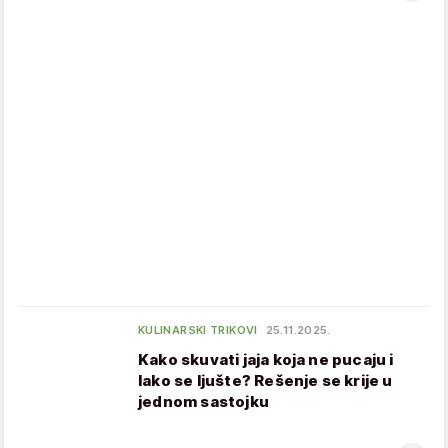
KULINARSKI TRIKOVI
25.11.2025.
Kako skuvati jaja koja ne pucaju i
lako se ljušte? Rešenje se krije u
jednom sastojku