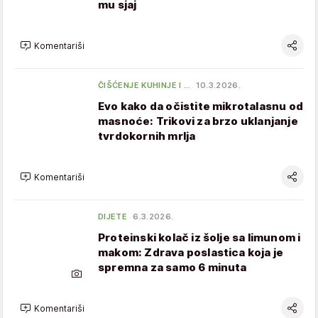
mu sjaj
Komentariši
ČIŠĆENJE KUHINJE I …
10.3.2026.
Evo kako da očistite mikrotalasnu od
masnoće: Trikovi za brzo uklanjanje
tvrdokornih mrlja
Komentariši
DIJETE
6.3.2026.
Proteinski kolač iz šolje sa limunom i
makom: Zdrava poslastica koja je
spremna za samo 6 minuta
Komentariši