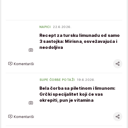
NAPICI
22.6.2026.
Recept za tursku limunadu od samo
3 sastojka: Mirisna, osvežavajuća i
neodoljiva
Komentariši
SUPE ČORBE POTAŽI
19.6.2026.
Bela čorba sa piletinom i limunom:
Grčki specijalitet koji će vas
okrepiti, pun je vitamina
Komentariši