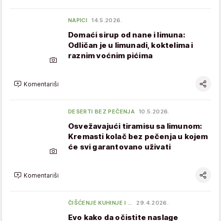
NAPICI
14.5.2026.
Domaći sirup od nane i limuna:
Odličan je u limunadi, koktelima i
raznim voćnim pićima
Komentariši
DESERTI BEZ PEČENJA
10.5.2026.
Osvežavajući tiramisu sa limunom:
Kremasti kolač bez pečenja u kojem
će svi garantovano uživati
Komentariši
ČIŠĆENJE KUHINJE I …
29.4.2026.
Evo kako da očistite naslage