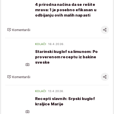
4 prirodna načina da se rešite
mrava: 1 je posebno efikasan u
odbijanju ovih malih napasti
Komentariši
KOLAČI
16.4.2026.
Starinski kuglof sa limunom: Po
proverenom receptu iz bakine
sveske
Komentariši
KOLAČI
13.4.2026.
Recepti slavnih: Srpski kuglof
kraljice Marije