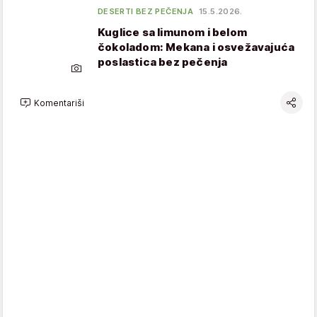
DESERTI BEZ PEČENJA
15.5.2026.
Kuglice sa limunom i belom
čokoladom: Mekana i osvežavajuća
poslastica bez pečenja
Komentariši