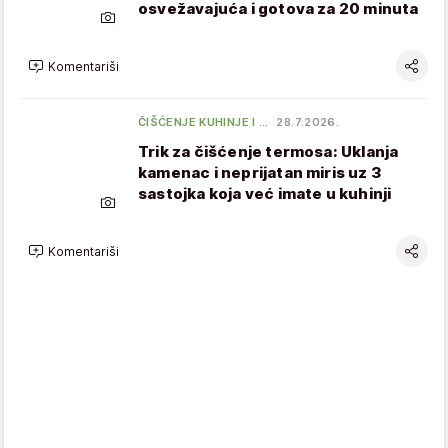
osvežavajuća i gotova za 20 minuta
Komentariši
ČIŠĆENJE KUHINJE I …
28.7.2026.
Trik za čišćenje termosa: Uklanja
kamenac i neprijatan miris uz 3
sastojka koja već imate u kuhinji
Komentariši