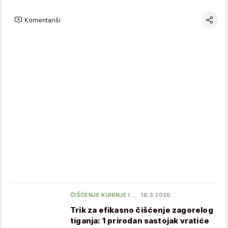
Komentariši
ČIŠĆENJE KUHINJE I …
16.3.2026.
Trik za efikasno čišćenje zagorelog
tiganja: 1 prirodan sastojak vratiće