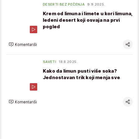
DESERTI BEZ PEČENJA
9.9.2025.
Krem od limuna i limete u kori limuna,
ledeni desert koji osvaja na prvi
pogled
Komentariši
SAVETI
18.8.2025.
Kako da limun pusti više soka?
Jednostavan trik koji menja sve
Komentariši