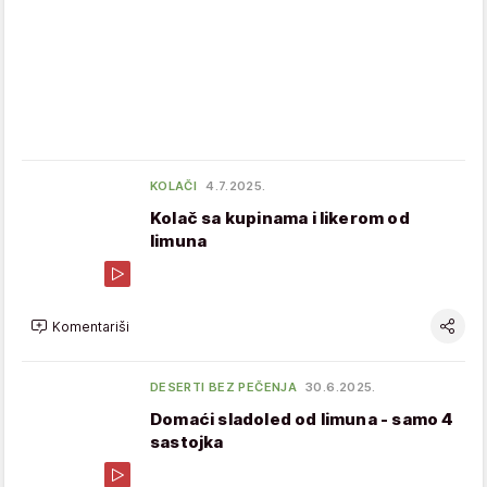
KOLAČI
4.7.2025.
Kolač sa kupinama i likerom od
limuna
Komentariši
DESERTI BEZ PEČENJA
30.6.2025.
Domaći sladoled od limuna - samo 4
sastojka