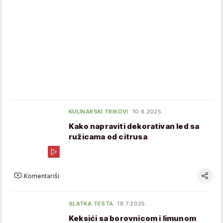
KULINARSKI TRIKOVI
10.8.2025.
Kako napraviti dekorativan led sa
ružicama od citrusa
Komentariši
SLATKA TESTA
18.7.2025.
Keksići sa borovnicom i limunom