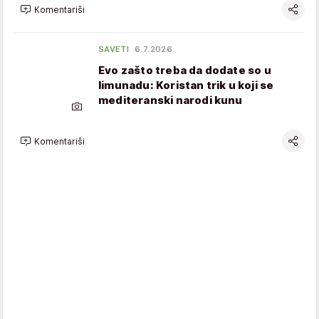
Komentariši
SAVETI
6.7.2026.
Evo zašto treba da dodate so u
limunadu: Koristan trik u koji se
mediteranski narodi kunu
Komentariši