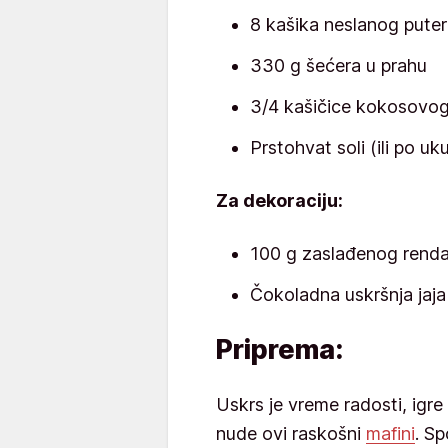
8 kašika neslanog pute
330 g šećera u prahu
3/4 kašičice kokosovog
Prstohvat soli (ili po uk
Za dekoraciju:
100 g zaslađenog rend
Čokoladna uskršnja jaj
Priprema:
Uskrs je vreme radosti, igre
nude ovi raskošni
mafini
. S