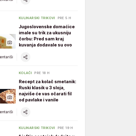
KULINARSKI TRIKOVI
PRE 5 H
Jugoslovenske domaćice
imale su trik za ukusniju
čorbu: Pred sam kraj
kuvanja dodavale su ovo
ntariši
KOLAČI
PRE 18 H
Recept za kolač smetanik:
Ruski klasik u 3 sloja,
najviše će vas očarati fil
od pavlake i vanile
ntariši
KULINARSKI TRIKOVI
PRE 19 H