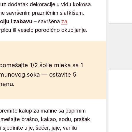
 uz dodatak dekoracije u vidu kokosa
fine savršenim prazničnim slatkišem.
ciju i zabavu
– savršena
za
rpicu ili veselo porodično okupljanje.
omešajte 1/2 šolje mleka sa 1
 limunovog soka — ostavite 5
amenu.
ipremite kalup za mafine sa papirnim
pomešajte brašno, kakao, sodu, prašak
 sjedinite ulje, šećer, jaje, vanilu i