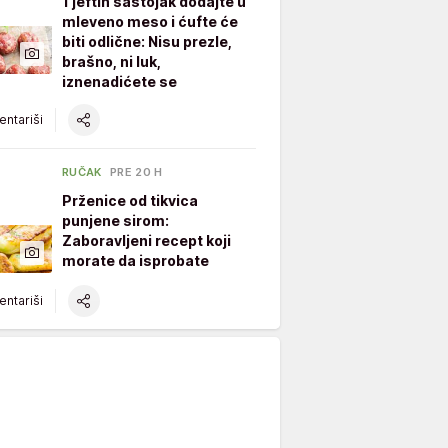
1 jeftin sastojak dodajte u
mleveno meso i ćufte će
biti odlične: Nisu prezle,
brašno, ni luk,
iznenadićete se
ntariši
RUČAK
PRE 20 H
Prženice od tikvica
punjene sirom:
Zaboravljeni recept koji
morate da isprobate
ntariši