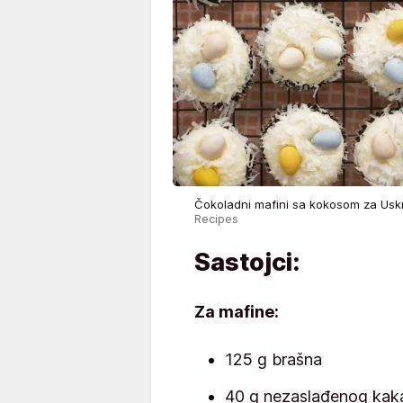
Čokoladni mafini sa kokosom za Us
Recipes
Sastojci:
Za mafine:
125 g brašna
40 g nezaslađenog kak