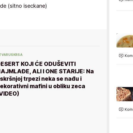
de (sitno iseckane)
TVARUSKRSA
Kome
ESERT KOJI ĆE ODUŠEVITI
AJMLAĐE, ALI I ONE STARIJE: Na
skršnjoj trpezi neka se nađu i
ekorativni mafini u obliku zeca
VIDEO)
Kome