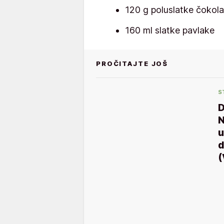
120 g poluslatke čokola
160 ml slatke pavlake
PROČITAJTE JOŠ
S
D
N
u
d
(