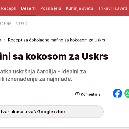
Recepti
Deserti
Posna jela
Kuhinje sveta
Trikovi i saveti
ečenja
Ostalo
a
Recept za čokoladne mafine sa kokosom za Uskrs
ini sa kokosom za Uskrs
atka uskršnja čarolija - idealni za
ili iznenađenje za najmlađe.
Komentariši
tvar ukusa u vaš Google izbor