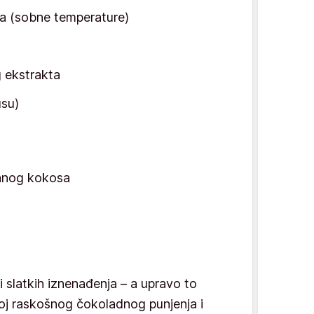
ra (sobne temperature)
 ekstrakta
usu)
anog kokosa
a
 i slatkih iznenađenja – a upravo to
poj raskošnog čokoladnog punjenja i