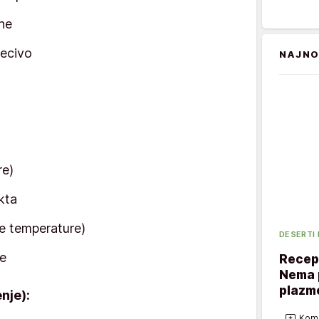
ne
pecivo
NAJNO
re)
akta
e temperature)
DESERTI
de
Recept
Nema p
plazme
nje):
Kome