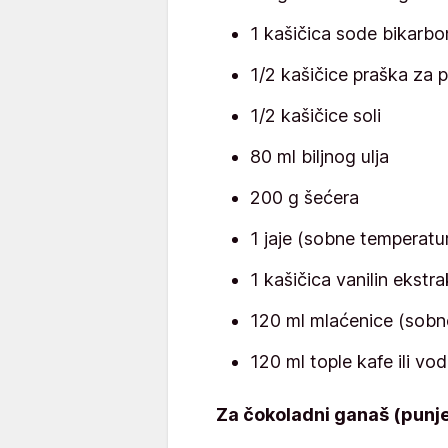
1 kašičica sode bikarbo
1/2 kašičice praška za 
1/2 kašičice soli
80 ml biljnog ulja
200 g šećera
1 jaje (sobne temperatu
1 kašičica vanilin ekstr
120 ml mlaćenice (sobn
120 ml tople kafe ili vo
Za čokoladni ganaš (punje