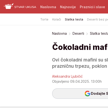
Naslovna
Najnovije
Praznici i slave
Torte
Kolači
Slatka testa
Deserti bez p
Naslovna
Deserti
Slatka test
Čokoladni maf
Ovi čokoladni mafini su sl
prazničnu trpezu, poklon 
Aleksandra Ljubičić
Objavljeno 09.04.2025. 13:00h
Dodajte S