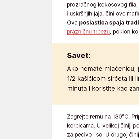
prozračnog kokosovog fila,
i uskršnjih jaja, čini ove ma
Ova
poslastica spaja tradi
prazničnu trpezu
, poklon ko
Savet:
Ako nemate mlaćenicu, p
1/2 kašičicom sirćeta ili
minuta i koristite kao z
Zagrejte rernu na 180°C. Pr
korpicama. U velikoj činiji 
za pecivo i so. U drugoj činiji