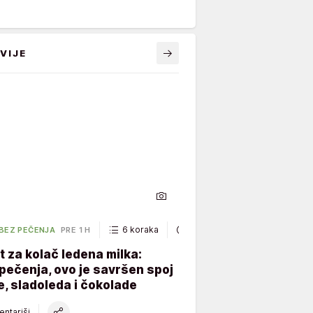
VIJE
6 koraka
40 minuta
 BEZ PEČENJA
PRE 1 H
 za kolač ledena milka:
ečenja, ovo je savršen spoj
, sladoleda i čokolade
ntariši