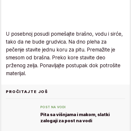
U posebnoj posudi pomešajte brašno, vodu i sirće,
tako da ne bude grudvica. Na dno pleha za
pečenje stavite jednu koru za pitu. Premažite je
smesom od brašna. Preko kore stavite deo
prženog zelja. Ponavljajte postupak dok potrošite
materijal.
PROČITAJTE JOŠ
POST NA VODI
Pita sa višnjama i makom, slatki
zalogaji za post na vodi