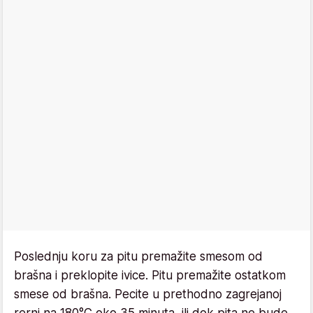
Poslednju koru za pitu premažite smesom od
brašna i preklopite ivice. Pitu premažite ostatkom
smese od brašna. Pecite u prethodno zagrejanoj
rerni na 180°C oko 35 minuta, ili dok pita ne bude