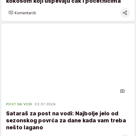
kokosom koji uspevaju čak i početnicima
Komentariši
POST NA VODI
02.07.2026.
Sataraš za post na vodi: Najbolje jelo od
sezonskog povrća za dane kada vam treba
nešto lagano