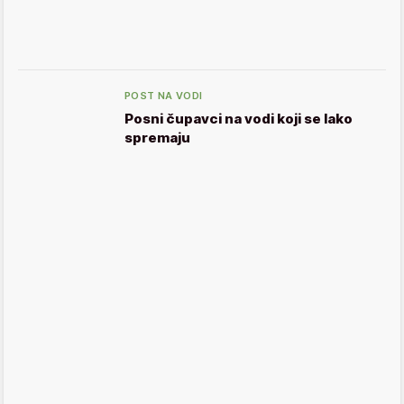
POST NA VODI
Posni čupavci na vodi koji se lako
spremaju