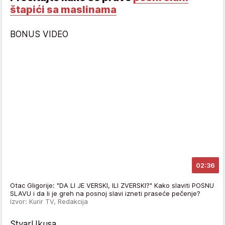
štapići sa maslinama
BONUS VIDEO
02:36
Otac Gligorije: "DA LI JE VERSKI, ILI ZVERSKI?" Kako slaviti POSNU
SLAVU i da li je greh na posnoj slavi izneti praseće pečenje?
Izvor: Kurir TV, Redakcija
StvarUkusa