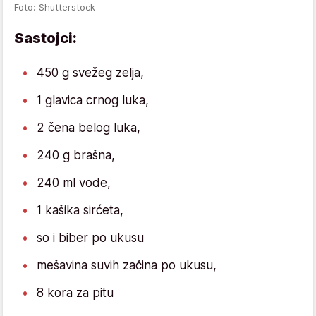
Foto: Shutterstock
Sastojci:
450 g svežeg zelja,
1 glavica crnog luka,
2 čena belog luka,
240 g brašna,
240 ml vode,
1 kašika sirćeta,
so i biber po ukusu
mešavina suvih začina po ukusu,
8 kora za pitu