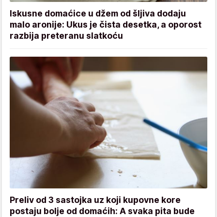
Iskusne domaćice u džem od šljiva dodaju
malo aronije: Ukus je čista desetka, a oporost
razbija preteranu slatkoću
Preliv od 3 sastojka uz koji kupovne kore
postaju bolje od domaćih: A svaka pita bude