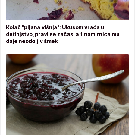
Kolač "pijana višnja": Ukusom vraća u
detinjstvo, pravi se začas, a 1 namirnica mu
daje neodoljiv šmek