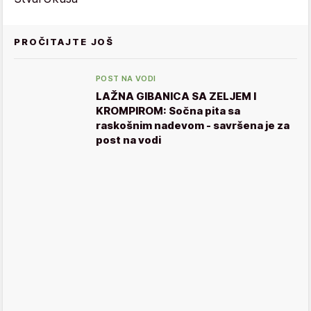
PROČITAJTE JOŠ
POST NA VODI
LAŽNA GIBANICA SA ZELJEM I
KROMPIROM: Sočna pita sa
raskošnim nadevom - savršena je za
post na vodi