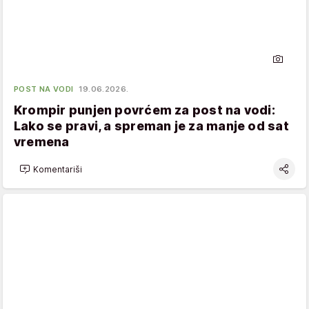
POST NA VODI
19.06.2026.
Krompir punjen povrćem za post na vodi:
Lako se pravi, a spreman je za manje od sat
vremena
Komentariši