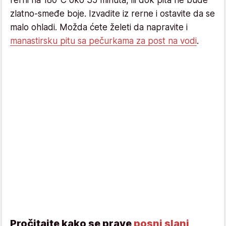
zlatno-smeđe boje. Izvadite iz rerne i ostavite da se
malo ohladi. Možda ćete želeti da napravite i
manastirsku pitu sa pečurkama za post na vodi
.
Pročitajte kako se prave
posni slani