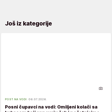
Još iz kategorije
POST NA VODI
06.07.2026.
Posni čupavci na vodi: Omiljeni kolači sa