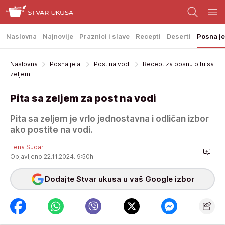
Naslovna
Najnovije
Praznici i slave
Recepti
Deserti
Posna je
Naslovna
Posna jela
Post na vodi
Recept za posnu pitu sa
zeljem
Pita sa zeljem za post na vodi
Pita sa zeljem je vrlo jednostavna i odličan izbor
ako postite na vodi.
Lena Sudar
Objavljeno 22.11.2024. 9:50h
Dodajte Stvar ukusa u vaš Google izbor