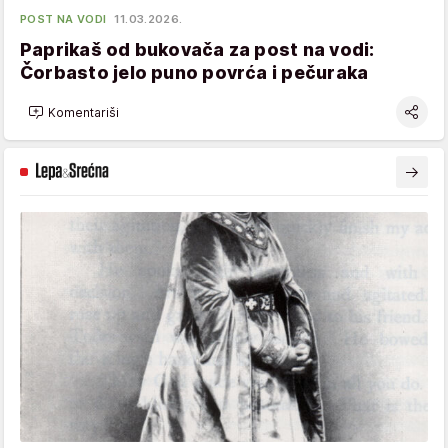
POST NA VODI
11.03.2026.
Paprikaš od bukovača za post na vodi:
Čorbasto jelo puno povrća i pečuraka
Komentariši