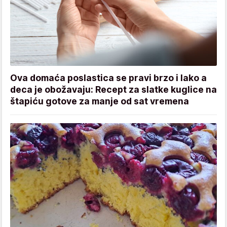
Ova domaća poslastica se pravi brzo i lako a
deca je obožavaju: Recept za slatke kuglice na
štapiću gotove za manje od sat vremena