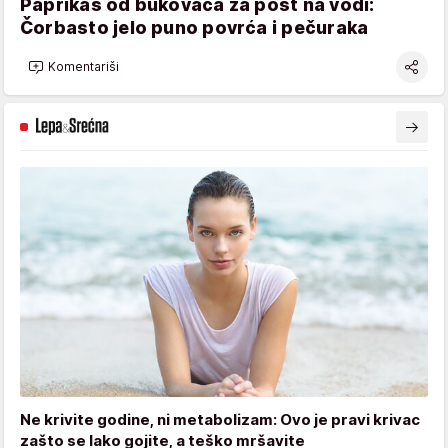
Paprikaš od bukovača za post na vodi:
Čorbasto jelo puno povrća i pečuraka
Komentariši
Ne krivite godine, ni metabolizam: Ovo je pravi krivac
zašto se lako gojite, a teško mršavite