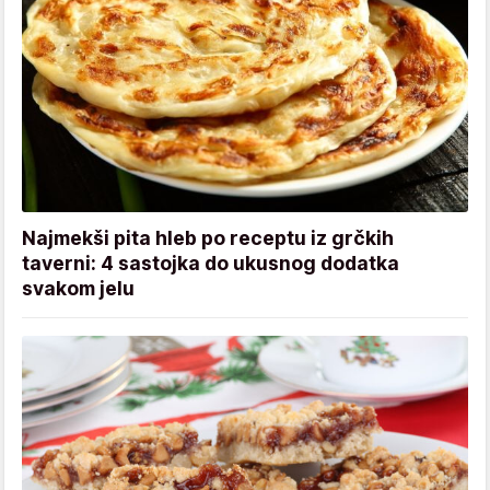
Najmekši pita hleb po receptu iz grčkih
taverni: 4 sastojka do ukusnog dodatka
svakom jelu