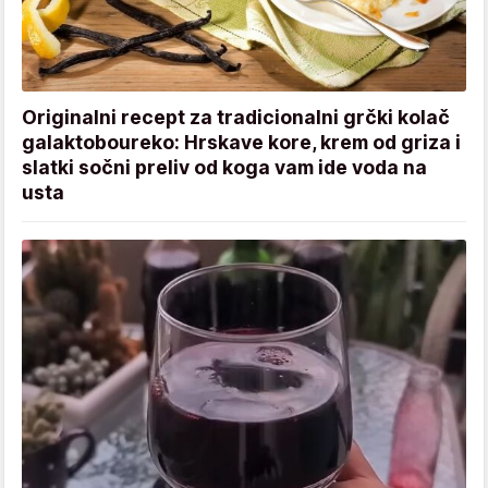
Originalni recept za tradicionalni grčki kolač
galaktoboureko: Hrskave kore, krem od griza i
slatki sočni preliv od koga vam ide voda na
usta