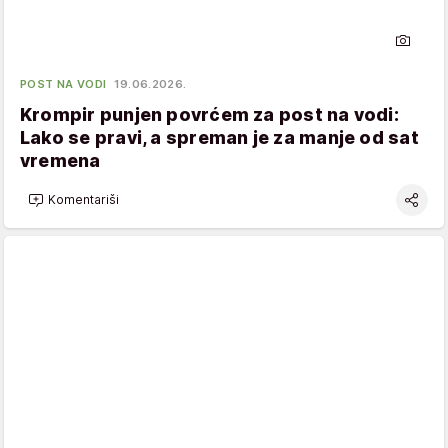
POST NA VODI
19.06.2026.
Krompir punjen povrćem za post na vodi:
Lako se pravi, a spreman je za manje od sat
vremena
Komentariši