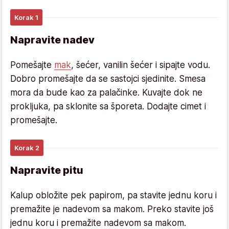
Korak 1
Napravite nadev
Pomešajte
mak
, šećer, vanilin šećer i sipajte vodu.
Dobro promešajte da se sastojci sjedinite. Smesa
mora da bude kao za palačinke. Kuvajte dok ne
prokljuka, pa sklonite sa šporeta. Dodajte cimet i
promešajte.
Korak 2
Napravite pitu
Kalup obložite pek papirom, pa stavite jednu koru i
premažite je nadevom sa makom. Preko stavite još
jednu koru i premažite nadevom sa makom.