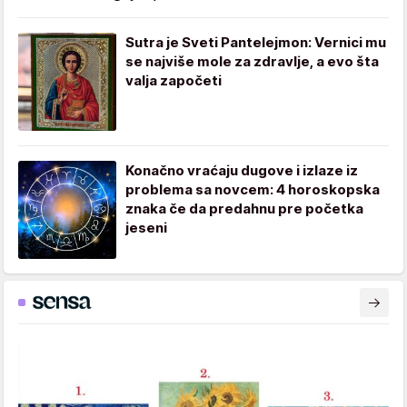
Sutra je Sveti Pantelejmon: Vernici mu
se najviše mole za zdravlje, a evo šta
valja započeti
Konačno vraćaju dugove i izlaze iz
problema sa novcem: 4 horoskopska
znaka če da predahnu pre početka
jeseni