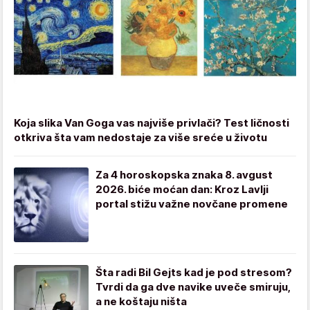
Koja slika Van Goga vas najviše privlači? Test ličnosti
otkriva šta vam nedostaje za više sreće u životu
Za 4 horoskopska znaka 8. avgust
2026. biće moćan dan: Kroz Lavlji
portal stižu važne novčane promene
Šta radi Bil Gejts kad je pod stresom?
Tvrdi da ga dve navike uveče smiruju,
a ne koštaju ništa