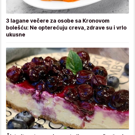
3 lagane večere za osobe sa Kronovom
bolešću: Ne opterećuju creva, zdrave su i vrlo
ukusne