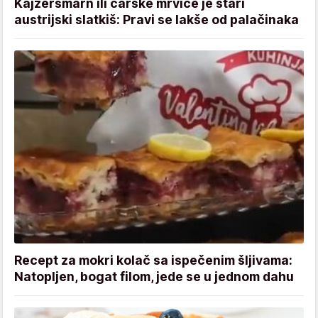
Kajzeršmarn ili carske mrvice je stari
austrijski slatkiš: Pravi se lakše od palačinaka
Recept za mokri kolač sa ispečenim šljivama:
Natopljen, bogat filom, jede se u jednom dahu