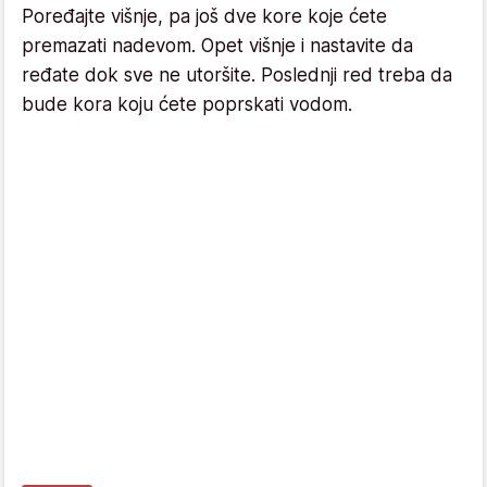
Poređajte višnje, pa još dve kore koje ćete
premazati nadevom. Opet višnje i nastavite da
ređate dok sve ne utoršite. Poslednji red treba da
bude kora koju ćete poprskati vodom.