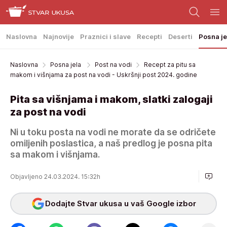
Naslovna
Najnovije
Praznici i slave
Recepti
Deserti
Posna je
Naslovna
Posna jela
Post na vodi
Recept za pitu sa
makom i višnjama za post na vodi - Uskršnji post 2024. godine
Pita sa višnjama i makom, slatki zalogaji
za post na vodi
Ni u toku posta na vodi ne morate da se odričete
omiljenih poslastica, a naš predlog je posna pita
sa makom i višnjama.
Objavljeno 24.03.2024. 15:32h
Dodajte Stvar ukusa u vaš Google izbor