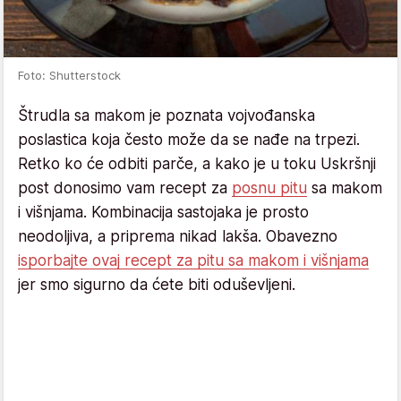
Foto: Shutterstock
Štrudla sa makom je poznata vojvođanska
poslastica koja često može da se nađe na trpezi.
Retko ko će odbiti parče, a kako je u toku Uskršnji
post donosimo vam recept za
posnu pitu
sa makom
i višnjama. Kombinacija sastojaka je prosto
neodoljiva, a priprema nikad lakša. Obavezno
isporbajte ovaj recept za pitu sa makom i višnjama
jer smo sigurno da ćete biti oduševljeni.