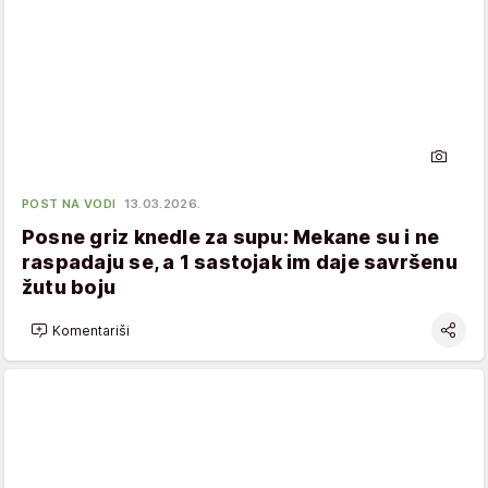
POST NA VODI
13.03.2026.
Posne griz knedle za supu: Mekane su i ne
raspadaju se, a 1 sastojak im daje savršenu
žutu boju
Komentariši