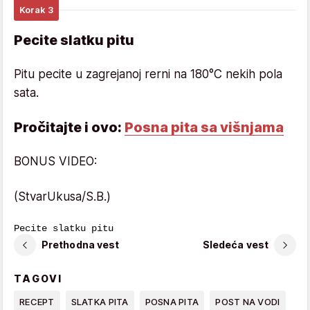
Korak 3
Pecite slatku pitu
Pitu pecite u zagrejanoj rerni na 180°C nekih pola
sata.
Pročitajte i ovo:
Posna pita sa višnjama
BONUS VIDEO:
(StvarUkusa/S.B.)
Pecite slatku pitu 
Prethodna vest
Sledeća vest
TAGOVI
RECEPT
SLATKA PITA
POSNA PITA
POST NA VODI