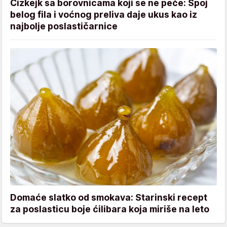
Čizkejk sa borovnicama koji se ne peče: Spoj
belog fila i voćnog preliva daje ukus kao iz
najbolje poslastičarnice
Domaće slatko od smokava: Starinski recept
za poslasticu boje ćilibara koja miriše na leto