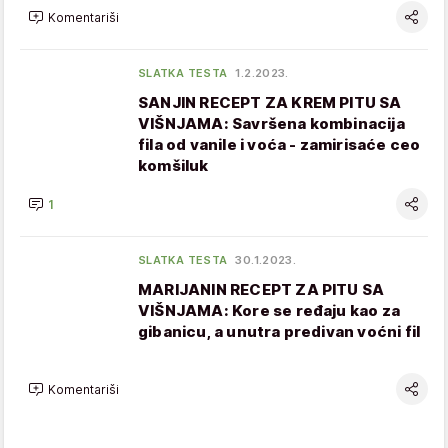
Komentariši
SLATKA TESTA
1.2.2023.
SANJIN RECEPT ZA KREM PITU SA
VIŠNJAMA: Savršena kombinacija
fila od vanile i voća - zamirisaće ceo
komšiluk
1
SLATKA TESTA
30.1.2023.
MARIJANIN RECEPT ZA PITU SA
VIŠNJAMA: Kore se ređaju kao za
gibanicu, a unutra predivan voćni fil
Komentariši