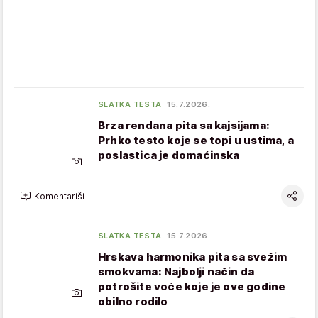
SLATKA TESTA
15.7.2026.
Brza rendana pita sa kajsijama:
Prhko testo koje se topi u ustima, a
poslastica je domaćinska
Komentariši
SLATKA TESTA
15.7.2026.
Hrskava harmonika pita sa svežim
smokvama: Najbolji način da
potrošite voće koje je ove godine
obilno rodilo