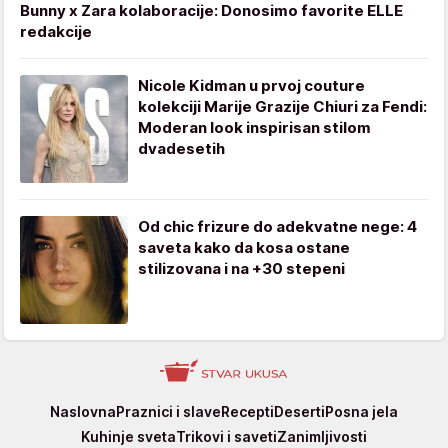
Bunny x Zara kolaboracije: Donosimo favorite ELLE
redakcije
Nicole Kidman u prvoj couture
kolekciji Marije Grazije Chiuri za Fendi:
Moderan look inspirisan stilom
dvadesetih
Od chic frizure do adekvatne nege: 4
saveta kako da kosa ostane
stilizovana i na +30 stepeni
Stvar
Naslovna
Praznici i slave
Recepti
Deserti
Posna jela
ukusa
Kuhinje sveta
Trikovi i saveti
Zanimljivosti