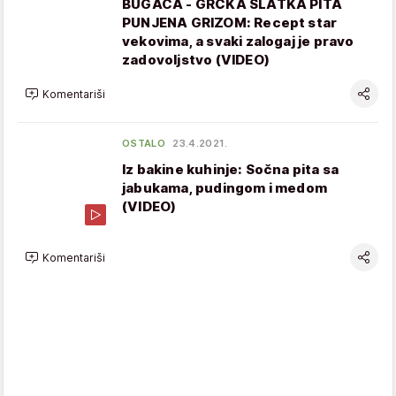
BUGACA - GRČKA SLATKA PITA
PUNJENA GRIZOM: Recept star
vekovima, a svaki zalogaj je pravo
zadovoljstvo (VIDEO)
Komentariši
OSTALO
23.4.2021.
Iz bakine kuhinje: Sočna pita sa
jabukama, pudingom i medom
(VIDEO)
Komentariši