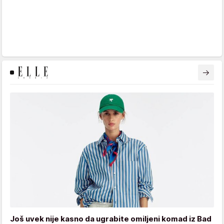
Još uvek nije kasno da ugrabite omiljeni komad iz Bad