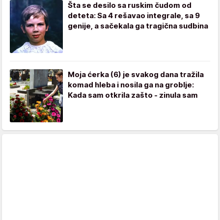
Šta se desilo sa ruskim čudom od
deteta: Sa 4 rešavao integrale, sa 9
genije, a sačekala ga tragična sudbina
Moja ćerka (6) je svakog dana tražila
komad hleba i nosila ga na groblje:
Kada sam otkrila zašto - zinula sam