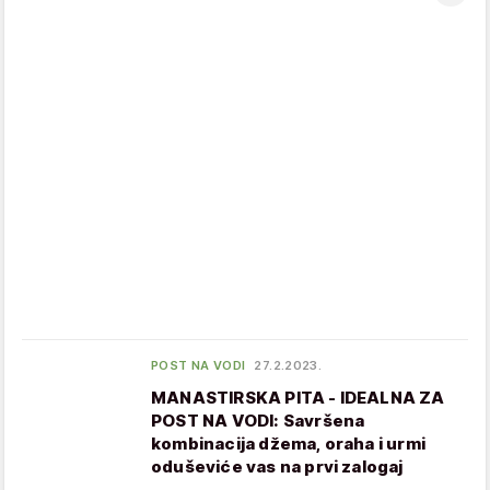
POST NA VODI
27.2.2023.
MANASTIRSKA PITA - IDEALNA ZA
POST NA VODI: Savršena
kombinacija džema, oraha i urmi
oduševiće vas na prvi zalogaj