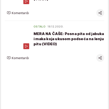
Komentariši
OSTALO
18.12.2020.
MERA NA ČAŠE: Posna pita od jabuka
i maka koja ukusom podseća na lenju
pitu (VIDEO)
Komentariši