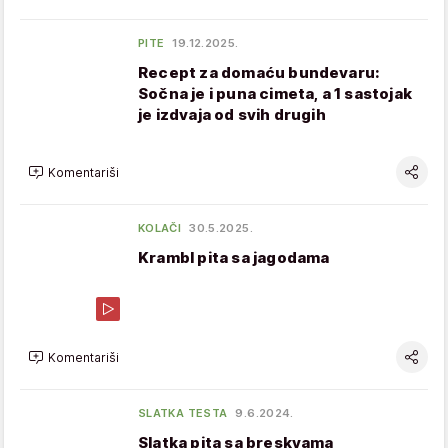
PITE
19.12.2025.
Recept za domaću bundevaru:
Sočna je i puna cimeta, a 1 sastojak
je izdvaja od svih drugih
Komentariši
KOLAČI
30.5.2025.
Krambl pita sa jagodama
Komentariši
SLATKA TESTA
9.6.2024.
Slatka pita sa breskvama