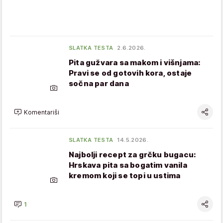
SLATKA TESTA
2.6.2026.
Pita gužvara sa makom i višnjama:
Pravi se od gotovih kora, ostaje
sočna par dana
Komentariši
SLATKA TESTA
14.5.2026.
Najbolji recept za grčku bugacu:
Hrskava pita sa bogatim vanila
kremom koji se topi u ustima
1