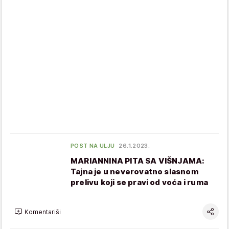
POST NA ULJU
26.1.2023.
MARIANNINA PITA SA VIŠNJAMA:
Tajna je u neverovatno slasnom
prelivu koji se pravi od voća i ruma
Komentariši