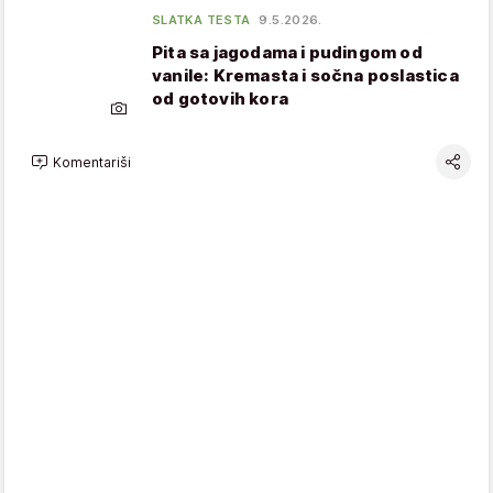
SLATKA TESTA
9.5.2026.
Pita sa jagodama i pudingom od
vanile: Kremasta i sočna poslastica
od gotovih kora
Komentariši