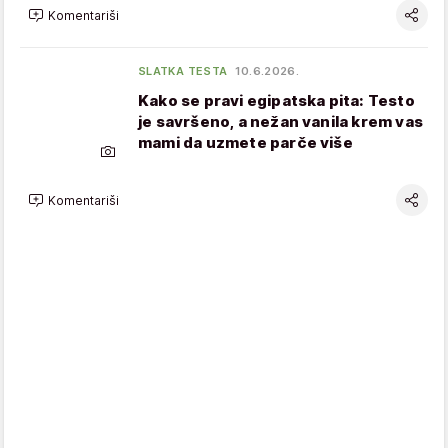
Komentariši
SLATKA TESTA
10.6.2026.
Kako se pravi egipatska pita: Testo
je savršeno, a nežan vanila krem vas
mami da uzmete parče više
Komentariši