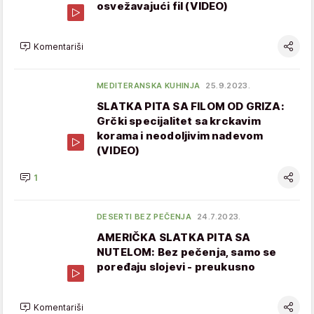
osvežavajući fil (VIDEO)
Komentariši
MEDITERANSKA KUHINJA
25.9.2023.
SLATKA PITA SA FILOM OD GRIZA:
Grčki specijalitet sa krckavim
korama i neodoljivim nadevom
(VIDEO)
1
DESERTI BEZ PEČENJA
24.7.2023.
AMERIČKA SLATKA PITA SA
NUTELOM: Bez pečenja, samo se
poređaju slojevi - preukusno
Komentariši