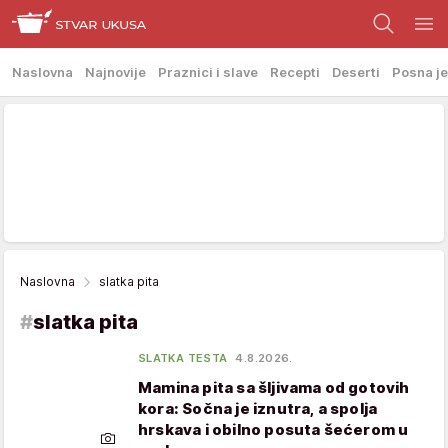
Naslovna
Najnovije
Praznici i slave
Recepti
Deserti
Posna je
Naslovna
slatka pita
#
slatka pita
SLATKA TESTA
4.8.2026.
Mamina pita sa šljivama od gotovih
kora: Sočna je iznutra, a spolja
hrskava i obilno posuta šećerom u