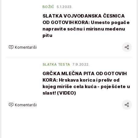
BOŽIĆ
5.1.2023.
SLATKA VOJVOĐANSKA ČESNICA
OD GOTOVIH KORA: Umesto pogače
napravite sočnu i mirisnu medenu
pitu
Komentariši
SLATKA TESTA
7.9.2022.
GRČKA MLEČNA PITA OD GOTOVIH
KORA: Hrskava korica i preliv od
kojeg miriše cela kuća - poješćete u
slast! (VIDEO)
Komentariši