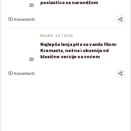
poslastica sa narandžom
Komentariši
KOLAČI
24.7.2026.
Najlepša lenja pita sa vanila filom:
Kremasta, nežna i ukusnija od
klasične verzije sa voćem
Komentariši