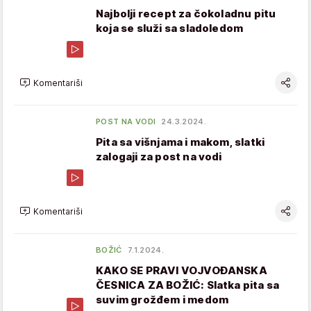
Najbolji recept za čokoladnu pitu
koja se služi sa sladoledom
Komentariši
POST NA VODI
24.3.2024.
Pita sa višnjama i makom, slatki
zalogaji za post na vodi
Komentariši
BOŽIĆ
7.1.2024.
KAKO SE PRAVI VOJVOĐANSKA
ČESNICA ZA BOŽIĆ: Slatka pita sa
suvim grožđem i medom