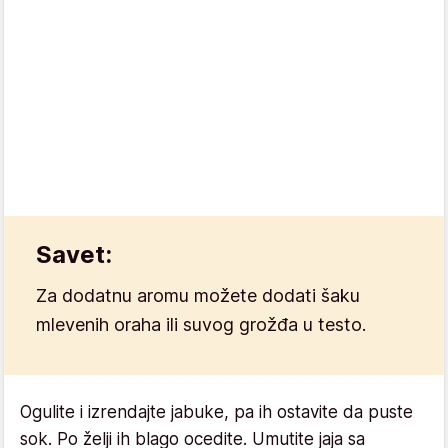
Savet:
Za dodatnu aromu možete dodati šaku
mlevenih oraha ili suvog grožđa u testo.
Ogulite i izrendajte jabuke, pa ih ostavite da puste
sok. Po želji ih blago ocedite. Umutite jaja sa