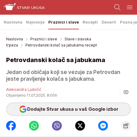
Naslovna
Najnovije
Praznici i slave
Recepti
Deserti
Posna je
Naslovna
Praznici i slave
Slave i slavska
trpeza
Petrovdanski kolač sa jabukama recept
Petrovdanski kolač sa jabukama
Jedan od običaja koji se vezuje za Petrovdan
jeste pravljenje kolača s jabukama.
Aleksandra Ljubičić
Objavljeno 11.07.2025. 8:00h
Dodajte Stvar ukusa u vaš Google izbor