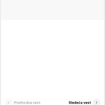
Prethodna vest
Sledeća vest