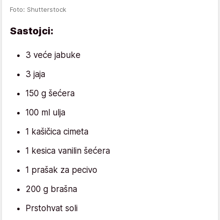
Foto: Shutterstock
Sastojci:
3 veće jabuke
3 jaja
150 g šećera
100 ml ulja
1 kašičica cimeta
1 kesica vanilin šećera
1 prašak za pecivo
200 g brašna
Prstohvat soli