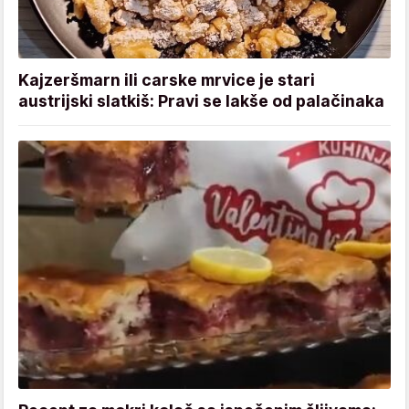
Kajzeršmarn ili carske mrvice je stari
austrijski slatkiš: Pravi se lakše od palačinaka