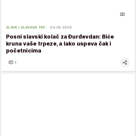
SLAVE I SLAVSKA TRP…
04.05.2026.
Posni slavski kolač za Đurđevdan: Biće
kruna vaše trpeze, a lako uspeva čak i
početnicima
1