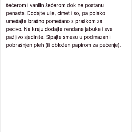
šećerom i vanilin šećerom dok ne postanu
penasta. Dodajte ulje, cimet i so, pa polako
umešajte brašno pomešano s praškom za
pecivo. Na kraju dodajte rendane jabuke i sve
pažljivo sjedinite. Sipajte smesu u podmazan i
pobrašnjen pleh (ili obložen papirom za pečenje).