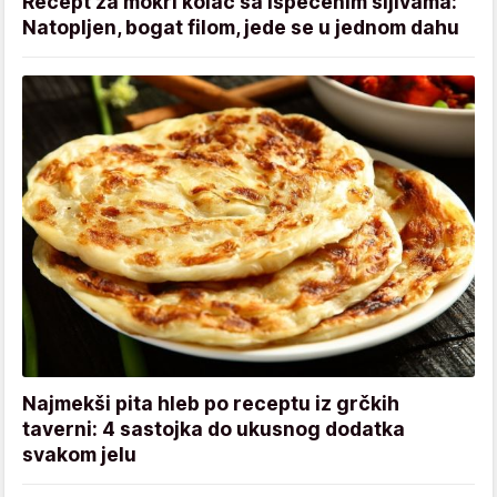
Recept za mokri kolač sa ispečenim šljivama:
Natopljen, bogat filom, jede se u jednom dahu
Najmekši pita hleb po receptu iz grčkih
taverni: 4 sastojka do ukusnog dodatka
svakom jelu