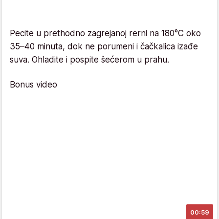
Pecite u prethodno zagrejanoj rerni na 180°C oko
35–40 minuta, dok ne porumeni i čačkalica izađe
suva. Ohladite i pospite šećerom u prahu.
Bonus video
00:59