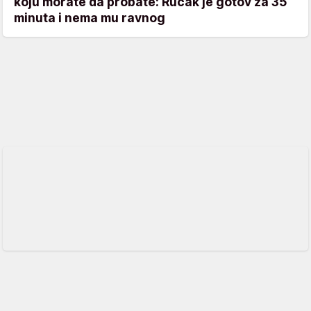
koju morate da probate: Ručak je gotov za 35
minuta i nema mu ravnog