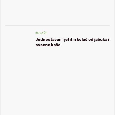
KOLAČI
Jednostavan i jefitin kolač od jabuka i
ovsene kaše