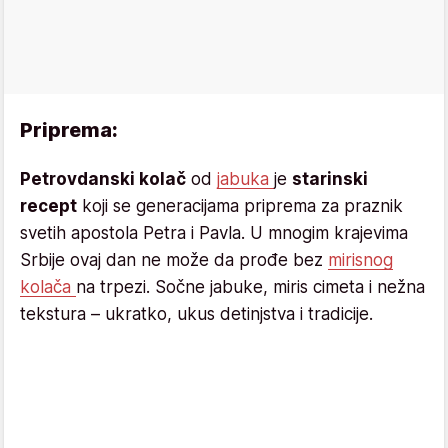
Priprema:
Petrovdanski kolač
od
jabuka
je
starinski
recept
koji se generacijama priprema za praznik
svetih apostola Petra i Pavla. U mnogim krajevima
Srbije ovaj dan ne može da prođe bez
mirisnog
kolača
na trpezi. Sočne jabuke, miris cimeta i nežna
tekstura – ukratko, ukus detinjstva i tradicije.