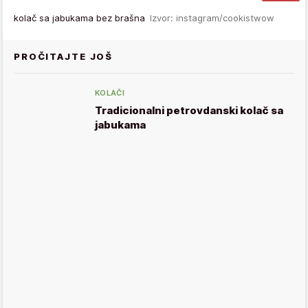
kolač sa jabukama bez brašna
Izvor: instagram/cookistwow
PROČITAJTE JOŠ
KOLAČI
Tradicionalni petrovdanski kolač sa
jabukama