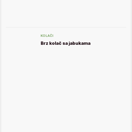
KOLAČI
Brz kolač sa jabukama