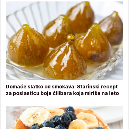
Domaće slatko od smokava: Starinski recept
za poslasticu boje ćilibara koja miriše na leto