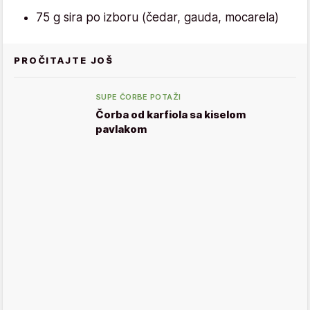
75 g sira po izboru (čedar, gauda, mocarela)
PROČITAJTE JOŠ
SUPE ČORBE POTAŽI
Čorba od karfiola sa kiselom
pavlakom