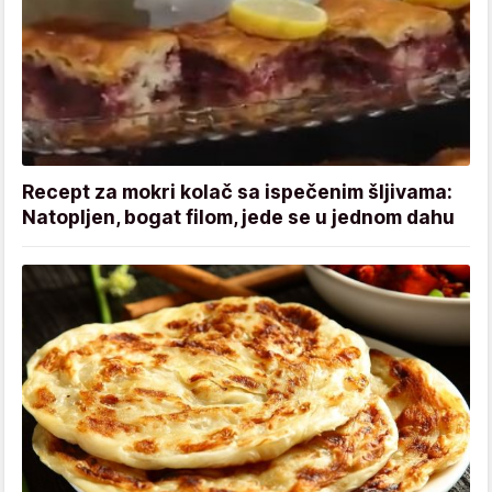
Recept za mokri kolač sa ispečenim šljivama:
Natopljen, bogat filom, jede se u jednom dahu