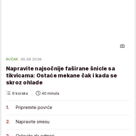
RUČAK
05.08.2026.
Napravite najsočnije faširane šnicle sa
tikvicama: Ostaće mekane čak i kada se
skroz ohlade
6 koraka
40 minuta
Pripremite povrće
Napravite smesu
Ostavite da odmori