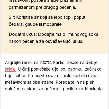
hrskavost, pospite šnicle prezlama ili
parmezanom pre drugog pečenja.
Sir
: Koristite sir koji se lepo topi, poput
čedara, gaude ili mocarele.
Dodatni ukus:
Dodajte malo limunovog soka
nakon pečenja za osvežavajući ukus.
Zagrejte rernu na 180°C. Karfiol isecite na deblje
šnicle
. U činiji pomešajte ulje, so, papriku, začinsko
bilje i biber. Premažite svaku šniclu karfiola ovom
mešavinom sa obe strane. Poređajte ih na pleh
obložen papirom za pečenje i pecite oko 15 minuta.