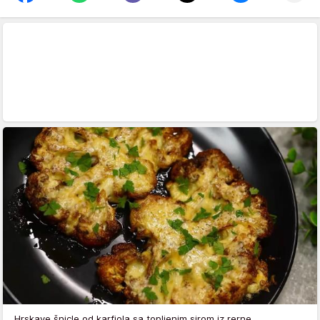
Hrskave šnicle od karfiola sa topljenim sirom iz rerne