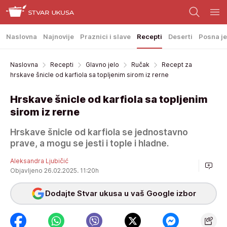
Naslovna
Najnovije
Praznici i slave
Recepti
Deserti
Posna je
Naslovna
Recepti
Glavno jelo
Ručak
Recept za
hrskave šnicle od karfiola sa topljenim sirom iz rerne
Hrskave šnicle od karfiola sa topljenim
sirom iz rerne
Hrskave šnicle od karfiola se jednostavno
prave, a mogu se jesti i tople i hladne.
Aleksandra Ljubičić
Objavljeno 26.02.2025. 11:20h
Dodajte Stvar ukusa u vaš Google izbor