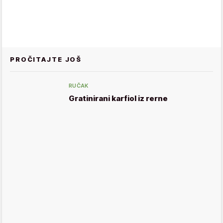
PROČITAJTE JOŠ
RUČAK
Gratinirani karfiol iz rerne