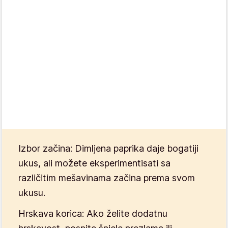
Izbor začina:
Dimljena paprika daje bogatiji
ukus, ali možete eksperimentisati sa
različitim mešavinama začina prema svom
ukusu.
Hrskava korica:
Ako želite dodatnu