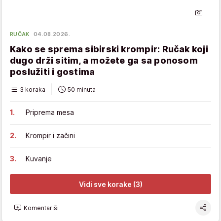
RUČAK
04.08.2026.
Kako se sprema sibirski krompir: Ručak koji
dugo drži sitim, a možete ga sa ponosom
poslužiti i gostima
3 koraka
50 minuta
Priprema mesa
Krompir i začini
Kuvanje
Vidi sve korake (3)
Komentariši