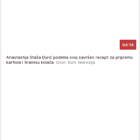
04:14
Anastastija Staša Đurić podelila svoj savršen recept za pripremu
karfiola i tiramisu kolača
Izvor: Kurir televizija