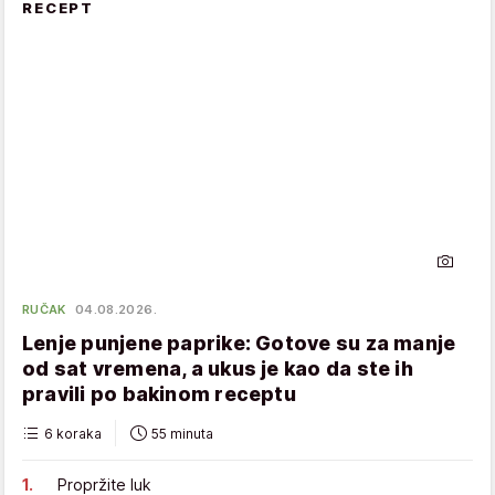
RECEPT
RUČAK
04.08.2026.
Lenje punjene paprike: Gotove su za manje
od sat vremena, a ukus je kao da ste ih
pravili po bakinom receptu
6 koraka
55 minuta
Propržite luk