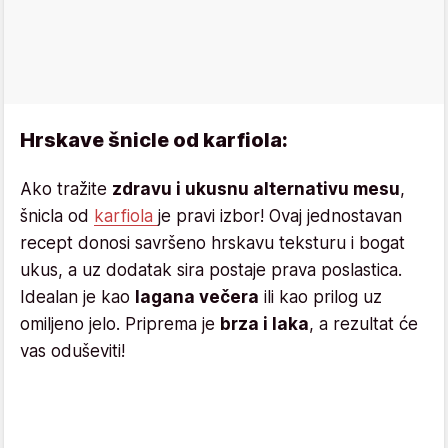
Hrskave šnicle od karfiola:
Ako tražite
zdravu i ukusnu alternativu mesu
,
šnicla od
karfiola
je pravi izbor! Ovaj jednostavan
recept donosi savršeno hrskavu teksturu i bogat
ukus, a uz dodatak sira postaje prava poslastica.
Idealan je kao
lagana večera
ili kao prilog uz
omiljeno jelo. Priprema je
brza i laka
, a rezultat će
vas oduševiti!