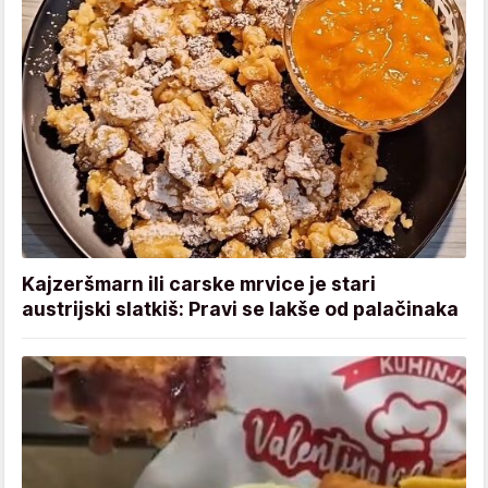
Kajzeršmarn ili carske mrvice je stari
austrijski slatkiš: Pravi se lakše od palačinaka