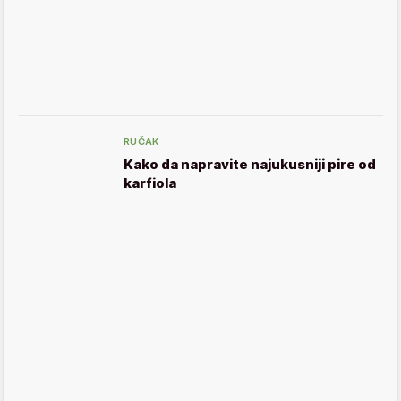
RUČAK
Kako da napravite najukusniji pire od
karfiola