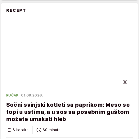
RECEPT
RUČAK
01.08.2026.
Sočni svinjski kotleti sa paprikom: Meso se
topi u ustima, a u sos sa posebnim guštom
možete umakati hleb
6 koraka
60 minuta