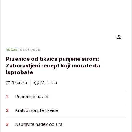
RUČAK
07.08.2026.
Prženice od tikvica punjene sirom:
Zaboravljeni recept koji morate da
isprobate
5 koraka
45 minuta
Pripremite tikvice
Kratko ispržite tikvice
Napravite nadev od sira