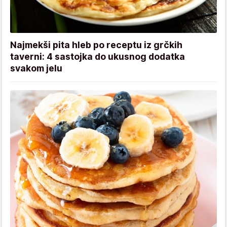
Najmekši pita hleb po receptu iz grčkih
taverni: 4 sastojka do ukusnog dodatka
svakom jelu