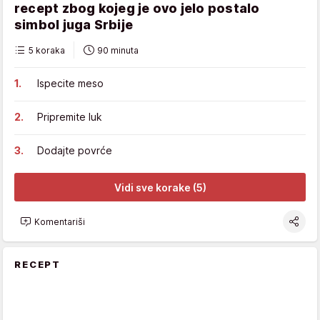
recept zbog kojeg je ovo jelo postalo
simbol juga Srbije
5 koraka
90 minuta
Ispecite meso
Pripremite luk
Dodajte povrće
Vidi sve korake (5)
Komentariši
RECEPT