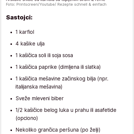
Foto: Printscreen/Youtube/ Rezepte schnell & einfach
Sastojci:
1 karfiol
4 kašike ulja
1 kašičica soli ili soja sosa
1 kašičica paprike (dimljena ili slatka)
1 kašičica mešavine začinskog bilja (npr.
italijanska mešavina)
Sveže mleveni biber
1/2 kašičice belog luka u prahu ili asafetide
(opciono)
Nekoliko grančica peršuna (po želji)