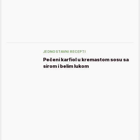
JEDNOSTAVNI RECEPTI
Pečeni karfiol u kremastom sosu sa
sirom i belim lukom