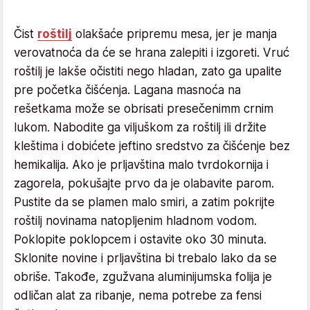
Čist
roštilj
olakšaće pripremu mesa, jer je manja
verovatnoća da će se hrana zalepiti i izgoreti. Vruć
roštilj je lakše očistiti nego hladan, zato ga upalite
pre početka čišćenja. Lagana masnoća na
rešetkama može se obrisati presečenimm crnim
lukom. Nabodite ga viljuškom za roštilj ili držite
kleštima i dobićete jeftino sredstvo za čišćenje bez
hemikalija. Ako je prljavština malo tvrdokornija i
zagorela, pokušajte prvo da je olabavite parom.
Pustite da se plamen malo smiri, a zatim pokrijte
roštilj novinama natopljenim hladnom vodom.
Poklopite poklopcem i ostavite oko 30 minuta.
Sklonite novine i prljavština bi trebalo lako da se
obriše. Takođe, zgužvana aluminijumska folija je
odličan alat za ribanje, nema potrebe za fensi