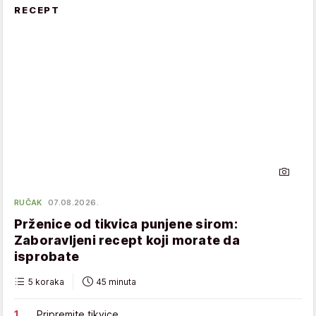
RECEPT
RUČAK
07.08.2026.
Prženice od tikvica punjene sirom:
Zaboravljeni recept koji morate da
isprobate
5 koraka
45 minuta
Pripremite tikvice