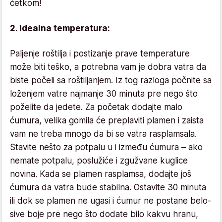
četkom!
2. Idealna temperatura:
Paljenje roštilja i postizanje prave temperature
može biti teško, a potrebna vam je dobra vatra da
biste počeli sa roštiljanjem. Iz tog razloga počnite sa
loženjem vatre najmanje 30 minuta pre nego što
poželite da jedete. Za početak dodajte malo
ćumura, velika gomila će preplaviti plamen i zaista
vam ne treba mnogo da bi se vatra rasplamsala.
Stavite nešto za potpalu u i između ćumura – ​​ako
nemate potpalu, poslužiće i zgužvane kuglice
novina. Kada se plamen rasplamsa, dodajte još
ćumura da vatra bude stabilna. Ostavite 30 minuta
ili dok se plamen ne ugasi i ćumur ne postane belo-
sive boje pre nego što dodate bilo kakvu hranu,