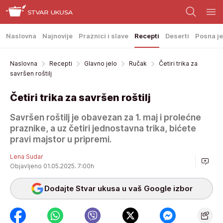
Naslovna
Najnovije
Praznici i slave
Recepti
Deserti
Posna je
Naslovna
Recepti
Glavno jelo
Ručak
Četiri trika za
savršen roštilj
Četiri trika za savršen roštilj
Savršen roštilj je obavezan za 1. maj i prolećne
praznike, a uz četiri jednostavna trika, bićete
pravi majstor u pripremi.
Lena Sudar
Objavljeno 01.05.2025. 7:00h
Dodajte Stvar ukusa u vaš Google izbor