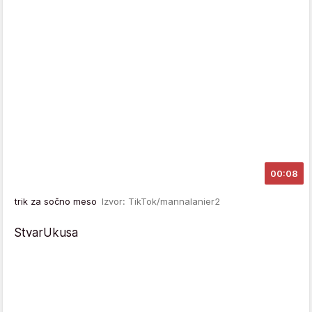
00:08
trik za sočno meso
Izvor: TikTok/mannalanier2
StvarUkusa