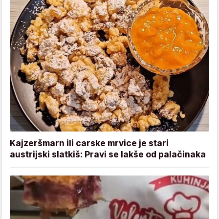
Kajzeršmarn ili carske mrvice je stari
austrijski slatkiš: Pravi se lakše od palačinaka