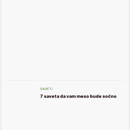
SAVETI
7 saveta da vam meso bude sočno