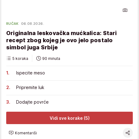
RUČAK
06.08.2026.
Originalna leskovačka mućkalica: Stari
recept zbog kojeg je ovo jelo postalo
simbol juga Srbije
5 koraka
90 minuta
Ispecite meso
Pripremite luk
Dodajte povrće
Vidi sve korake (5)
Komentariši