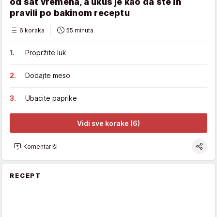
od sat vremena, a ukus je kao da ste ih
pravili po bakinom receptu
6 koraka
55 minuta
Propržite luk
Dodajte meso
Ubacite paprike
Vidi sve korake (6)
Komentariši
RECEPT