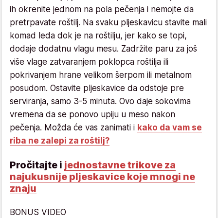
ih okrenite jednom na pola pečenja i nemojte da
pretrpavate roštilj. Na svaku pljeskavicu stavite mali
komad leda dok je na roštilju, jer kako se topi,
dodaje dodatnu vlagu mesu. Zadržite paru za još
više vlage zatvaranjem poklopca roštilja ili
pokrivanjem hrane velikom šerpom ili metalnom
posudom. Ostavite pljeskavice da odstoje pre
serviranja, samo 3-5 minuta. Ovo daje sokovima
vremena da se ponovo upiju u meso nakon
pečenja. Možda će vas zanimati i
kako da vam se
riba ne zalepi za roštilj?
Pročitajte i
jednostavne trikove za
najukusnije pljeskavice koje mnogi ne
znaju
BONUS VIDEO