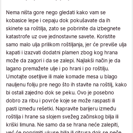
Nema ništa gore nego gledati kako vam se
kobasice lepe i cepaju dok pokušavate da ih
skinete sa roštilja, zato se pobrinite da izbegnete
katastrofe uz ove jednostavne savete. Koristite
samo malo ulja prilikom roštiljanja, jer će previše ulja
kapati i izazvati dodatni plamen zbog kog hrana
može da zagori i da se zalepi. Najlakši način je da
lagano premažete ulje i po hrani i po roštilju.
Umotajte osetljive ili male komade mesa u blago
nauljenu foliju pre nego što ih stavite na roštilj, kako
bi ostali zajedno dok se peku. Ovo je posebno
dobro za ribu i povrće koje se može raspasti ili
pasti između rešetki. Napravite barijeru između
roštilja i hrane sa slojem svežeg začinskog bilja ili
kriški limuna. Ne samo da se hrana neće zalepiti,
već će poprimiti ukuse bilja ili citrusa dok se peče.