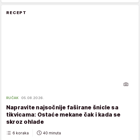
RECEPT
RUČAK
05.08.2026.
Napravite najsočnije faširane šnicle sa
tikvicama: Ostaće mekane čak i kada se
skroz ohlade
6 koraka
40 minuta