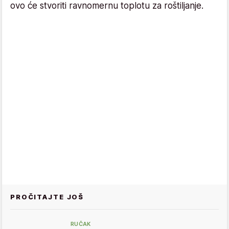
ovo će stvoriti ravnomernu toplotu za roštiljanje.
PROČITAJTE JOŠ
RUČAK