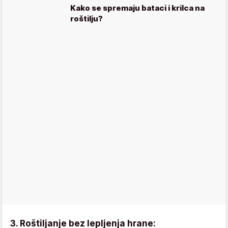
Kako se spremaju bataci i krilca na
roštilju?
3. Roštiljanje bez lepljenja hrane: