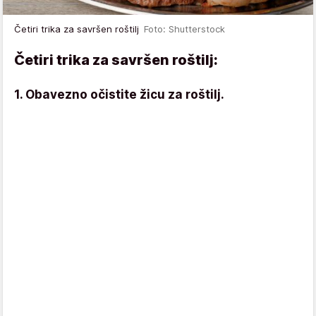
Četiri trika za savršen roštilj
Foto: Shutterstock
Četiri trika za savršen roštilj:
1. Obavezno očistite žicu za roštilj.