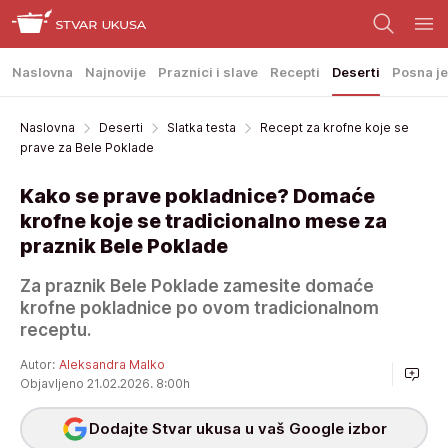
Naslovna
Najnovije
Praznici i slave
Recepti
Deserti
Posna je
Naslovna
Deserti
Slatka testa
Recept za krofne koje se
prave za Bele Poklade
Kako se prave pokladnice? Domaće
krofne koje se tradicionalno mese za
praznik Bele Poklade
Za praznik Bele Poklade zamesite domaće
krofne pokladnice po ovom tradicionalnom
receptu.
Autor:
Aleksandra Malko
Objavljeno 21.02.2026. 8:00h
Dodajte Stvar ukusa u vaš Google izbor