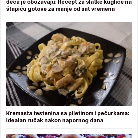
deca je obožavaju: Recept za slatke kuglice na
štapiću gotove za manje od sat vremena
Kremasta testenina sa piletinom i pečurkama:
Idealan ručak nakon napornog dana