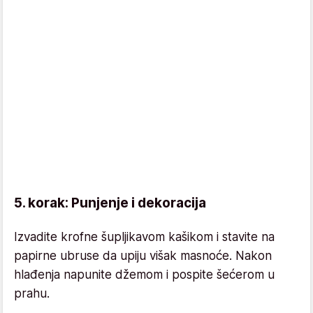
5. korak: Punjenje i dekoracija
Izvadite krofne šupljikavom kašikom i stavite na
papirne ubruse da upiju višak masnoće. Nakon
hlađenja napunite džemom i pospite šećerom u
prahu.