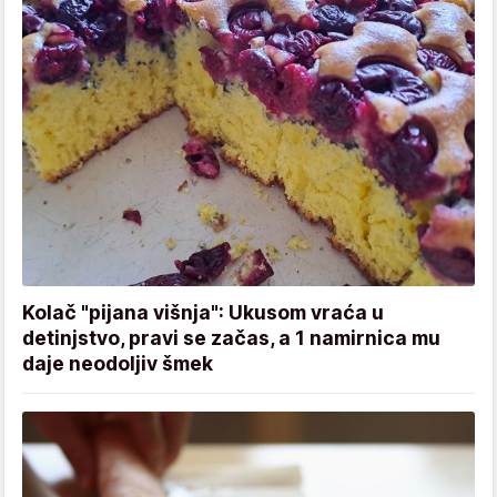
Kolač "pijana višnja": Ukusom vraća u
detinjstvo, pravi se začas, a 1 namirnica mu
daje neodoljiv šmek