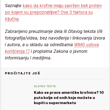
Saznajte
kako da krofne imaju savršen beli prsten
po kojem su prepoznatljive? Ova 3 faktora su
ključna.
Zabranjeno preuzimanje dela ili čitavog teksta i/ili
fotografija/videa, bez navođenja i linkovanja izvora
i autora, a u skladu sa odredbama
WMG uslova
korišćenja
i propisima Zakona o javnom
informisanju i medijima.
PROČITAJTE JOŠ
SLATKA TESTA
Kako se prave američke krofnice? 10
puta bolje od onih koje možete u
kupiti u supermarketu