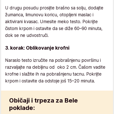
U drugu posudu prosijte brašno sa solju, dodajte
žumanca, limunovu koricu, otopljeni maslac i
aktivirani kvasac. Umesite meko testo. Pokrijte
čistom krpom i ostavite da se diže 60–90 minuta,
dok se ne udvostruči.
3. korak: Oblikovanje krofni
Naraslo testo izručite na pobrašnjenu površinu i
razvaljajte na debljinu od oko 2 cm. Čašom vadite
krofne i slažite ih na pobrašnjenu tacnu. Pokrijte
krpom i ostavite da odstoje još 15–20 minuta.
Običaji i trpeza za Bele
poklade: