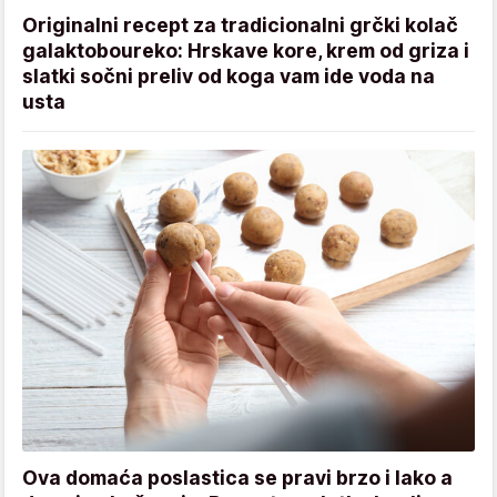
Originalni recept za tradicionalni grčki kolač
galaktoboureko: Hrskave kore, krem od griza i
slatki sočni preliv od koga vam ide voda na
usta
Ova domaća poslastica se pravi brzo i lako a