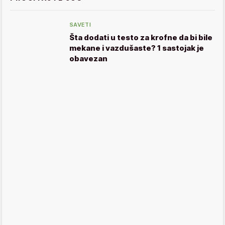
SAVETI
Šta dodati u testo za krofne da bi bile
mekane i vazdušaste? 1 sastojak je
obavezan