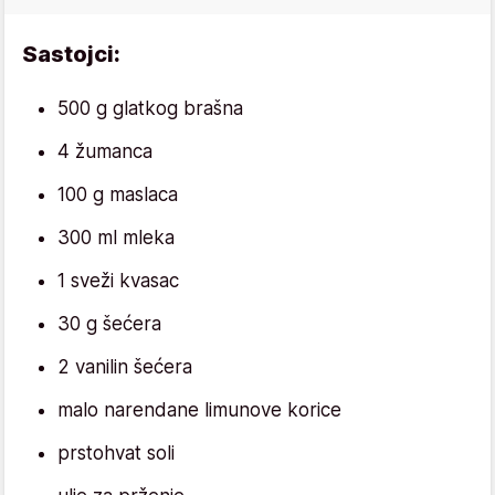
Sastojci:
500 g glatkog brašna
4 žumanca
100 g maslaca
300 ml mleka
1 sveži kvasac
30 g šećera
2 vanilin šećera
malo narendane limunove korice
prstohvat soli