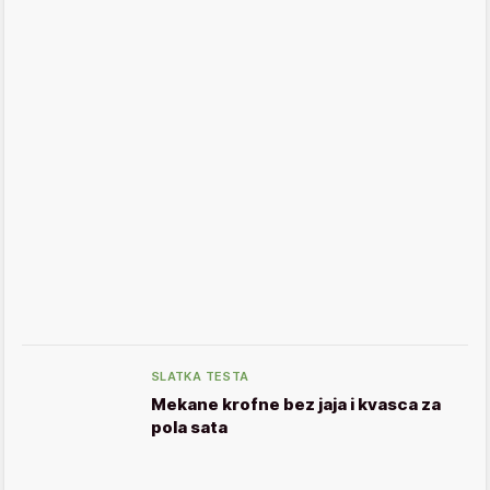
SLATKA TESTA
Mekane krofne bez jaja i kvasca za
pola sata