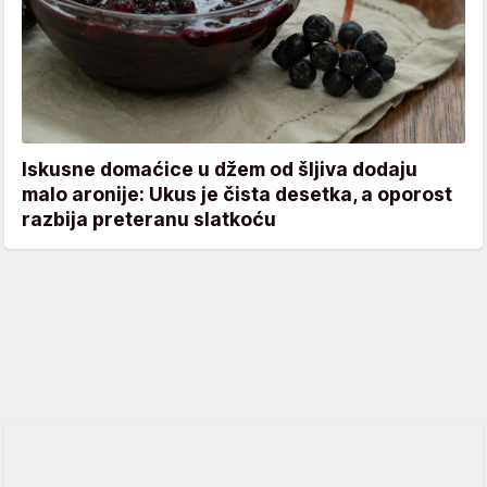
Iskusne domaćice u džem od šljiva dodaju
malo aronije: Ukus je čista desetka, a oporost
razbija preteranu slatkoću