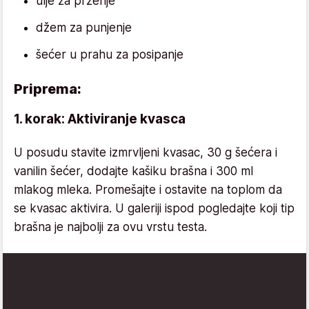
ulje za prženje
džem za punjenje
šećer u prahu za posipanje
Priprema:
1. korak: Aktiviranje kvasca
U posudu stavite izmrvljeni kvasac, 30 g šećera i
vanilin šećer, dodajte kašiku brašna i 300 ml
mlakog mleka. Promešajte i ostavite na toplom da
se kvasac aktivira. U galeriji ispod pogledajte koji tip
brašna je najbolji za ovu vrstu testa.