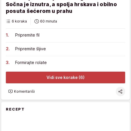
Sočna je iznutra, a spolja hrskava i obilno
posuta šećerom u prahu
6 koraka
60 minuta
Pripremite fil
Pripremite šljive
Formirajte rolate
Vidi sve korake (6)
Komentariši
RECEPT