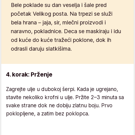
Bele poklade su dan veselja i šale pred
početak Velikog posta. Na trpezi se služi
bela hrana – jaja, sir, mlečni proizvodi i
naravno, pokladnice. Deca se maskiraju i idu
od kuće do kuće tražeći poklone, dok ih
odrasli daruju slatkišima.
4. korak: Prženje
Zagrejte ulje u dubokoj šerpi. Kada je ugrejano,
stavite nekoliko krofni u ulje. Pržite 2–3 minuta sa
svake strane dok ne dobiju zlatnu boju. Prvo
poklopljene, a zatim bez poklopca.