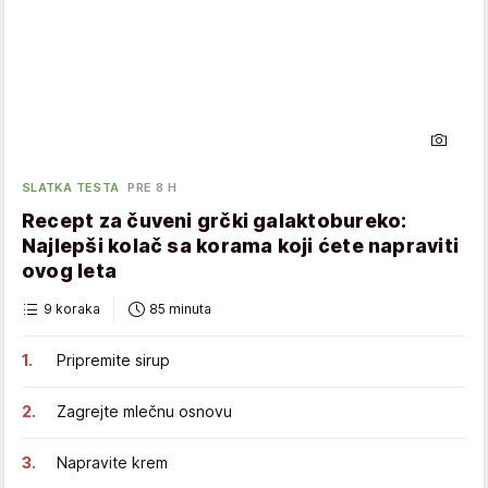
SLATKA TESTA
PRE 8 H
Recept za čuveni grčki galaktobureko:
Najlepši kolač sa korama koji ćete napraviti
ovog leta
9 koraka
85 minuta
Pripremite sirup
Zagrejte mlečnu osnovu
Napravite krem