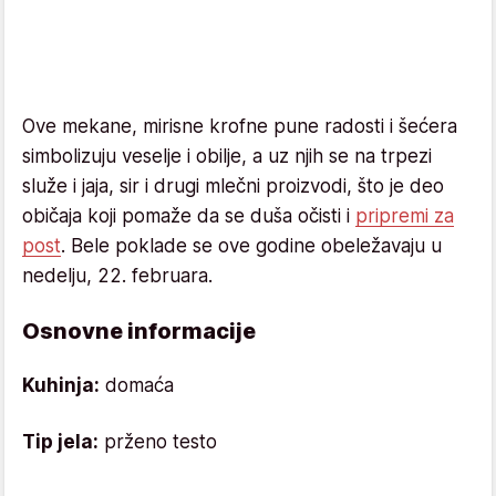
Ove mekane, mirisne krofne pune radosti i šećera
simbolizuju veselje i obilje, a uz njih se na trpezi
služe i jaja, sir i drugi mlečni proizvodi, što je deo
običaja koji pomaže da se duša očisti i
pripremi za
post
. Bele poklade se ove godine obeležavaju u
nedelju, 22. februara.
Osnovne informacije
Kuhinja:
domaća
Tip jela:
prženo testo