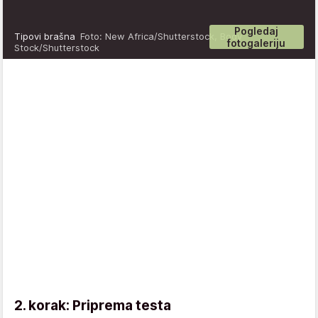
Pogledaj
Tipovi brašna
Foto: New Africa/Shutterstock, Body
fotogaleriju
Stock/Shutterstock
2. korak: Priprema testa