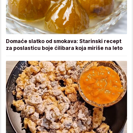
Domaće slatko od smokava: Starinski recept
za poslasticu boje ćilibara koja miriše na leto