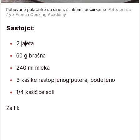
Pohovane palačinke sa sirom, šunkom i pečurkama
Foto: prt scr
/ yt/ French Cooking Academy
Sastojci:
2 jajeta
60 g brašna
240 ml mleka
3 kašike rastopljenog putera, podeljeno
1/4 kašičice soli
Za fil: