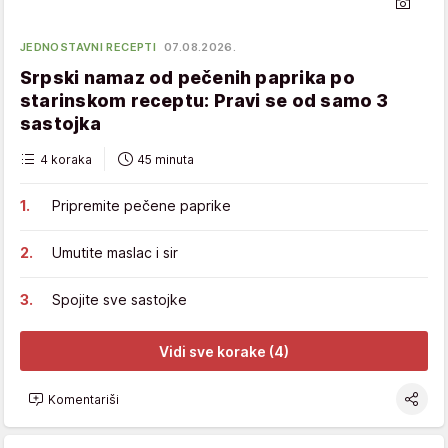
JEDNOSTAVNI RECEPTI
07.08.2026.
Srpski namaz od pečenih paprika po
starinskom receptu: Pravi se od samo 3
sastojka
4 koraka
45 minuta
Pripremite pečene paprike
Umutite maslac i sir
Spojite sve sastojke
Vidi sve korake (4)
Komentariši