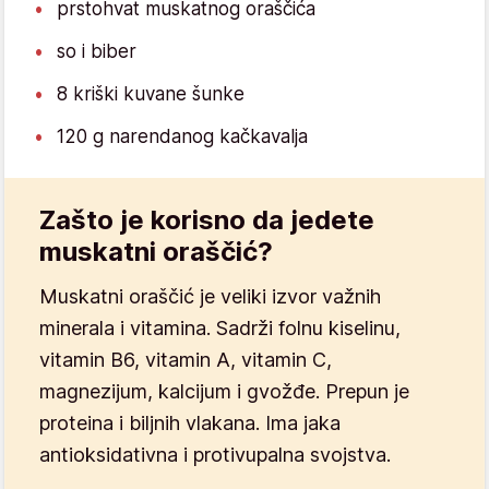
prstohvat muskatnog oraščića
so i biber
8 kriški kuvane šunke
120 g narendanog kačkavalja
Zašto je korisno da jedete
muskatni oraščić?
Muskatni oraščić je veliki izvor važnih
minerala i vitamina. Sadrži folnu kiselinu,
vitamin B6, vitamin A, vitamin C,
magnezijum, kalcijum i gvožđe. Prepun je
proteina i biljnih vlakana. Ima jaka
antioksidativna i protivupalna svojstva.