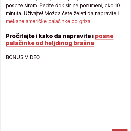
pospite sirom. Pecite dok sir ne porumeni, oko 10
minuta. Uživajte! Možda ćete želeti da napravite i
mekane američke palačinke od griza
.
Pročitajte i kako da napravite i
posne
palačinke od heljdinog brašna
BONUS VIDEO