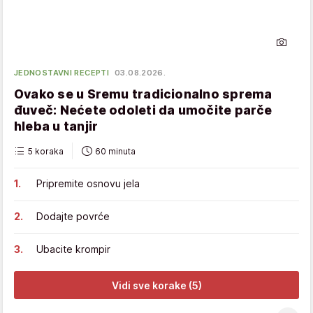
JEDNOSTAVNI RECEPTI
03.08.2026.
Ovako se u Sremu tradicionalno sprema
đuveč: Nećete odoleti da umočite parče
hleba u tanjir
5 koraka
60 minuta
Pripremite osnovu jela
Dodajte povrće
Ubacite krompir
Vidi sve korake (5)