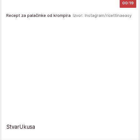
00:19
Recept za palačinke od krompira
Izvor: Instagram/ricettinaeasy
StvarUkusa