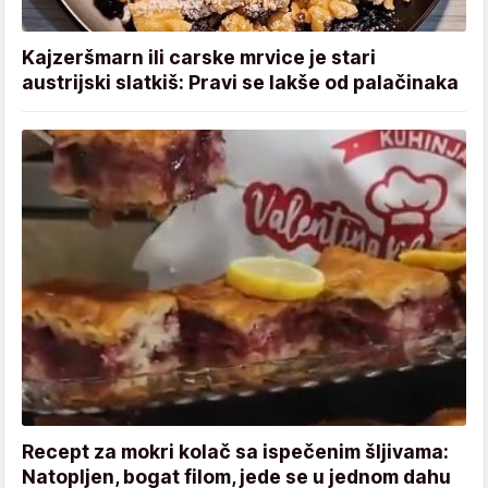
Kajzeršmarn ili carske mrvice je stari
austrijski slatkiš: Pravi se lakše od palačinaka
Recept za mokri kolač sa ispečenim šljivama:
Natopljen, bogat filom, jede se u jednom dahu