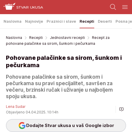
Naslovna
Najnovije
Praznici i slave
Recepti
Deserti
Posna je
Naslovna
Recepti
Jednostavni recepti
Recept za
pohovane palačinke sa sirom, šunkom i pečurkama
Pohovane palačinke sa sirom, šunkom i
pečurkama
Pohovane palačinke sa sirom, šunkom i
pečurkama su pravi specijalitet, savršen za
večeru, brzinski ručak i uživanje u najboljem
spoju ukusa.
Lena Sudar
Objavljeno 04.04.2025. 10:14h
Dodajte Stvar ukusa u vaš Google izbor