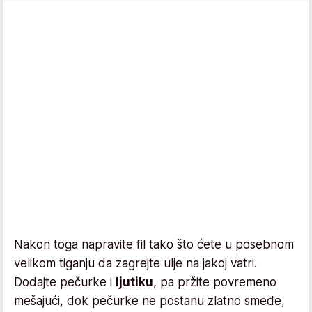
Nakon toga napravite fil tako što ćete u posebnom
velikom tiganju da zagrejte ulje na jakoj vatri.
Dodajte pečurke i
ljutiku
, pa pržite povremeno
mešajući, dok pečurke ne postanu zlatno smeđe,