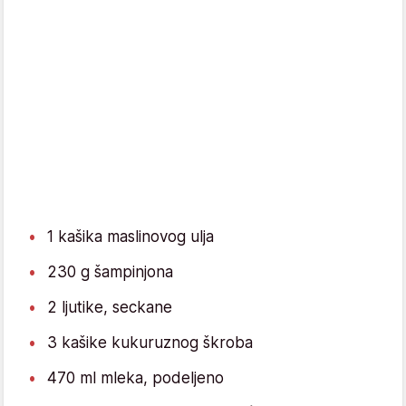
1 kašika maslinovog ulja
230 g šampinjona
2 ljutike, seckane
3 kašike kukuruznog škroba
470 ml mleka, podeljeno