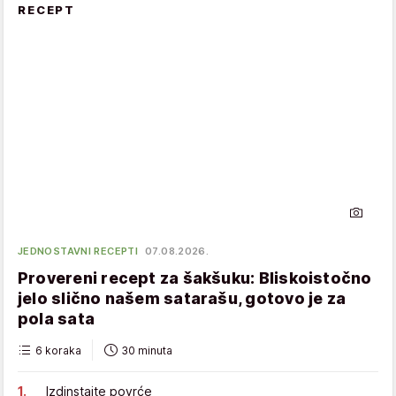
RECEPT
JEDNOSTAVNI RECEPTI
07.08.2026.
Provereni recept za šakšuku: Bliskoistočno
jelo slično našem satarašu, gotovo je za
pola sata
6 koraka
30 minuta
Izdinstajte povrće