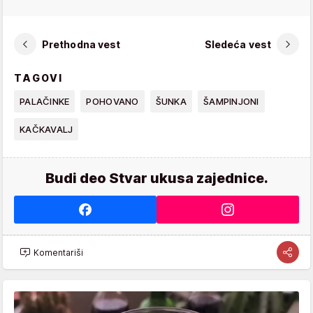
Prethodna vest
Sledeća vest
TAGOVI
PALAČINKE
POHOVANO
ŠUNKA
ŠAMPINJONI
KAČKAVALJ
Budi deo Stvar ukusa zajednice.
Komentariši