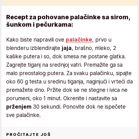
Recept za pohovane palačinke sa sirom,
šunkom i pečurkama:
Kako biste napravili ove
palačinke
, prvo u
blenderu izblendirajte
jaja
, brašno, mleko, 2
kašike putera i so, dok smesa ne postane glatka.
Zagrejte tiganj na srednjoj vatri. Premažite ga sa
malo preostalog putera. Za svaku palačinku, sipajte
oko 60 g testa u sredinu tiganja, naginjući i vrteći da
premažete dno. Pržite dok se ne stegne i ivica ne
porumeni, oko 1 minut. Okrenite i nastavite sa
prženjem
30 sekundi. Ponovite dok ne ispečete
sve palačinke.
PROČITAJTE JOŠ