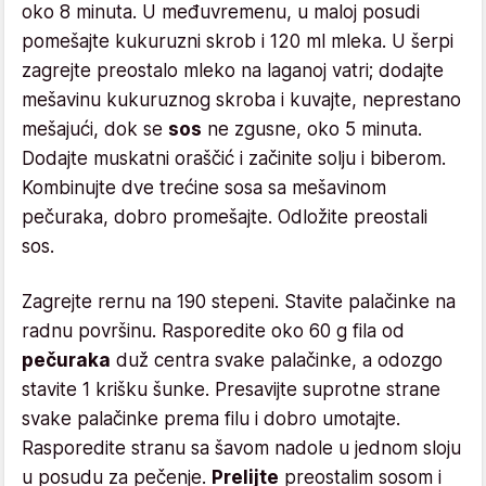
oko 8 minuta. U međuvremenu, u maloj posudi
pomešajte kukuruzni skrob i 120 ml mleka. U šerpi
zagrejte preostalo mleko na laganoj vatri; dodajte
mešavinu kukuruznog skroba i kuvajte, neprestano
mešajući, dok se
sos
ne zgusne, oko 5 minuta.
Dodajte muskatni oraščić i začinite solju i biberom.
Kombinujte dve trećine sosa sa mešavinom
pečuraka, dobro promešajte. Odložite preostali
sos.
Zagrejte rernu na 190 stepeni. Stavite palačinke na
radnu površinu. Rasporedite oko 60 g fila od
pečuraka
duž centra svake palačinke, a odozgo
stavite 1 krišku šunke. Presavijte suprotne strane
svake palačinke prema filu i dobro umotajte.
Rasporedite stranu sa šavom nadole u ​​jednom sloju
u posudu za pečenje.
Prelijte
preostalim sosom i