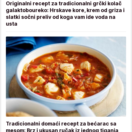
Originalni recept za tradicionalni grčki kolač
galaktoboureko: Hrskave kore, krem od griza i
slatki sočni preliv od koga vam ide voda na
usta
Tradicionalni domaći recept za bećarac sa
mesom: Brz i ukusan ručak iz jednog tiganja