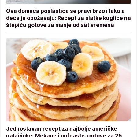
Ova domaća poslastica se pravi brzo i lako a
deca je obožavaju: Recept za slatke kuglice na
štapiću gotove za manje od sat vremena
Jednostavan recept za najbolje američke
palačinke: Mekane i pufnaste, gotove za 25