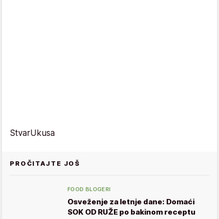
StvarUkusa
PROČITAJTE JOŠ
FOOD BLOGERI
Osveženje za letnje dane: Domaći
SOK OD RUŽE po bakinom receptu