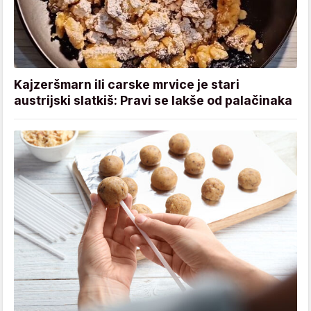
Kajzeršmarn ili carske mrvice je stari
austrijski slatkiš: Pravi se lakše od palačinaka