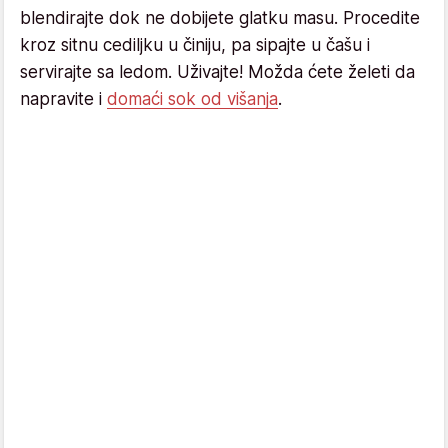
blendirajte dok ne dobijete glatku masu. Procedite
kroz sitnu cediljku u činiju, pa sipajte u čašu i
servirajte sa ledom. Uživajte! Možda ćete želeti da
napravite i
domaći sok od višanja
.