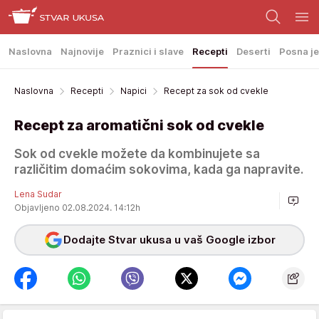
Naslovna
Najnovije
Praznici i slave
Recepti
Deserti
Posna je
Naslovna
Recepti
Napici
Recept za sok od cvekle
Recept za aromatični sok od cvekle
Sok od cvekle možete da kombinujete sa
različitim domaćim sokovima, kada ga napravite.
Lena Sudar
Objavljeno 02.08.2024. 14:12h
Dodajte Stvar ukusa u vaš Google izbor