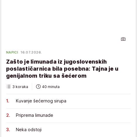
NAPICI
16.07.2026.
Zašto je limunada iz jugoslovenskih
poslastičarnica bila posebna: Tajna je u
genijalnom triku sa šećerom
3 koraka
40 minuta
Kuvanje šećernog sirupa
Priprema limunade
Neka odstoji