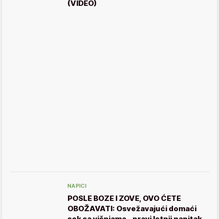
(VIDEO)
NAPICI
POSLE BOZE I ZOVE, OVO ĆETE
OBOŽAVATI: Osvežavajući domaći
sok sa višnjama - pravi letnji napitak