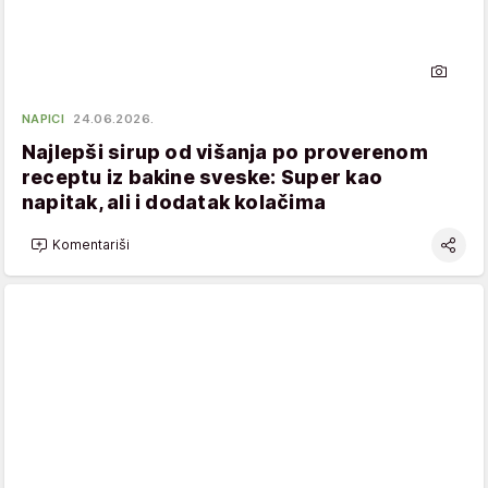
NAPICI
24.06.2026.
Najlepši sirup od višanja po proverenom
receptu iz bakine sveske: Super kao
napitak, ali i dodatak kolačima
Komentariši