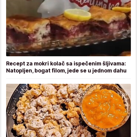
Recept za mokri kolač sa ispečenim šljivama:
Natopljen, bogat filom, jede se u jednom dahu