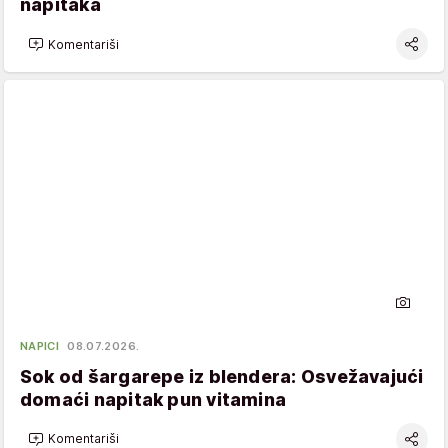
napitaka
Komentariši
NAPICI
08.07.2026.
Sok od šargarepe iz blendera: Osvežavajući
domaći napitak pun vitamina
Komentariši