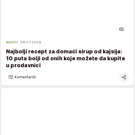
NAPICI
06.07.2026.
Najbolji recept za domaći sirup od kajsija:
10 puta bolji od onih koje možete da kupite
u prodavnici
Komentariši