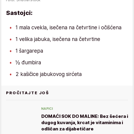
Sastojci:
1 mala cvekla, isečena na četvrtine i očišćena
1 velika jabuka, isečena na četvrtine
1 šargarepa
½ đumbira
2 kašičice jabukovog sirćeta
PROČITAJTE JOŠ
NAPICI
DOMAĆI SOK DO MALINE: Bez šećera i
dugog kuvanja, krcat je vitaminima i
odličan za dijabetičare