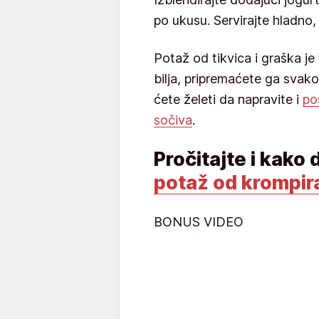
po ukusu. Servirajte hladno
Potaž od tikvica i graška j
bilja, pripremaćete ga svak
ćete želeti da napravite i
po
sočiva
.
Pročitajte i kako
potaž od krompira
BONUS VIDEO