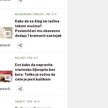
KULINARSKI TRIKOVI
PRE 8 H
Kako da se šlag ne razliva
tokom vrućina?
Poslastičari mu obavezno
dodaju 1 kremasti sastojak
ntariši
KOLAČI
PRE 9 H
Evo kako da napravite
starinsku šljivopitu bez
kora: Toliko je sočna da
ćete je jesti kašikom
ntariši
SAVETI
PRE 10 H