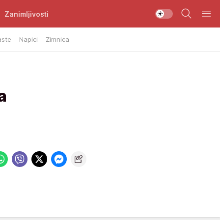
Zanimljivosti
aste
Napici
Zimnica
a