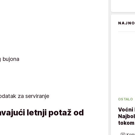
NAJNO
g bujona
odatak za serviranje
OSTALO
Voćni 
ajući letnji potaž od
Najbol
tokom 
Kome