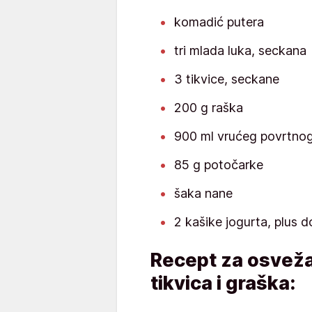
komadić putera
tri mlada luka, seckana
3 tikvice, seckane
200 g raška
900 ml vrućeg povrtno
85 g potočarke
šaka nane
2 kašike jogurta, plus d
Recept za osvežav
tikvica i graška: