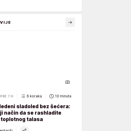
VIJE
6 koraka
10 minuta
PRE 7 H
ledeni sladoled bez šećera:
ji način da se rashladite
toplotnog talasa
ntariši