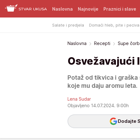
Naslovna
Najnovije
Praznici i slave
Salate i predjela
Domaći hleb, pite i peciva
Naslovna
Recepti
Supe čorb
Osvežavajući le
Potaž od tikvica i graška
koje mu daju aromu leta.
Lena Sudar
Objavljeno 14.07.2024. 9:00h
Dodajte S