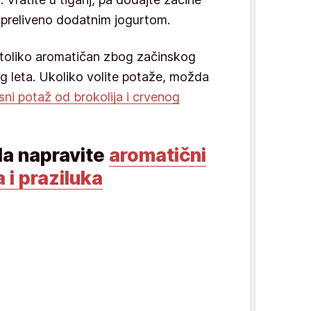
, preliveno dodatnim jogurtom.
e toliko aromatičan zbog začinskog
og leta. Ukoliko volite potaže, možda
sni potaž od brokolija i crvenog
 da napravite
aromatični
 i praziluka