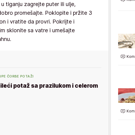
u tiganju zagrejte puter ili ulje,
 dobro promešajte. Poklopite i pržite 3
 i vratite da provri. Pokrijte i
im sklonite sa vatre i umešajte
ahnu.
Kome
UPE ČORBE POTAŽI
ileći potaž sa prazilukom i celerom
Kome