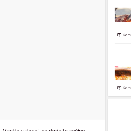
Kome
Kome
. Vratite u tiganj, pa dodajte začine