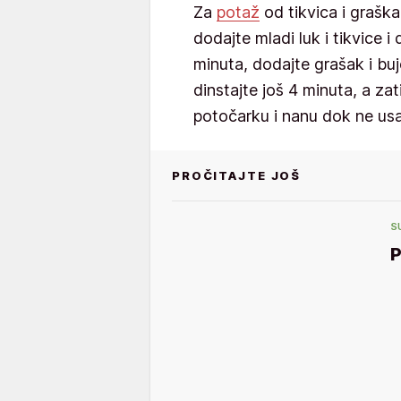
Za
potaž
od tikvica i graška 
dodajte mladi luk i tikvice i
minuta, dodajte grašak i bujon
dinstajte još 4 minuta, a zat
potočarku i nanu dok ne us
PROČITAJTE JOŠ
S
P