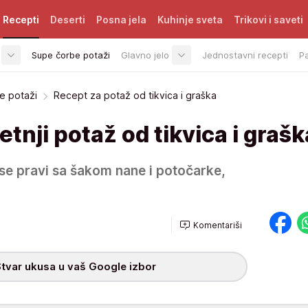
Recepti
Deserti
Posna jela
Kuhinje sveta
Trikovi i saveti
Supe čorbe potaži
Glavno jelo
Jednostavni recepti
P
e potaži
Recept za potaž od tikvica i graška
tnji potaž od tikvica i grašk
 se pravi sa šakom nane i potočarke,
Komentariši
tvar ukusa u vaš Google izbor