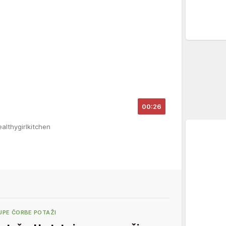
00:26
ealthygirlkitchen
UPE ČORBE POTAŽI