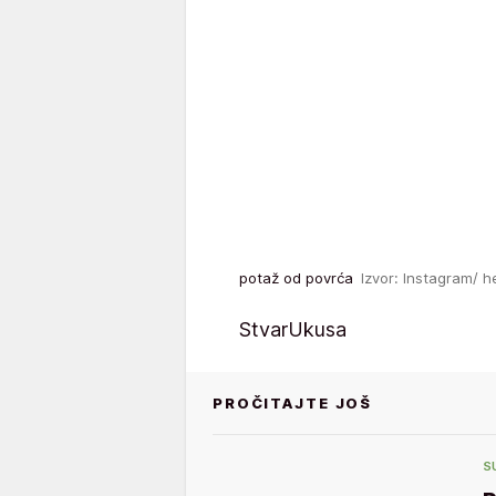
potaž od povrća
Izvor: Instagram/ h
StvarUkusa
PROČITAJTE JOŠ
S