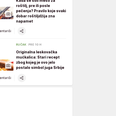
Kada se soli meso za
roštilj, pre ili posle
pečenja? Pravilo koje svaki
dobar roštiljdžija zna
napamet
ntariši
RUČAK
PRE 10 H
Originalna leskovačka
mućkalica: Stari recept
zbog kojeg je ovo jelo
postalo simbol juga Srbije
ntariši