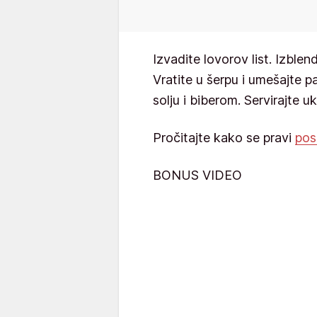
Izvadite lovorov list. Izblen
Vratite u šerpu i umešajte p
solju i biberom. Servirajte 
Pročitajte kako se pravi
pos
BONUS VIDEO