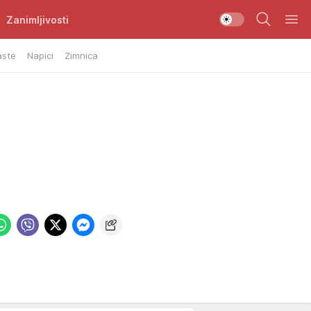
Zanimljivosti
aste
Napici
Zimnica