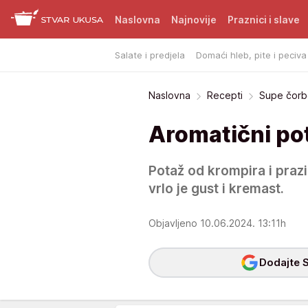
Naslovna
Najnovije
Praznici i slave
Salate i predjela
Domaći hleb, pite i peciva
Naslovna
Recepti
Supe čorb
Aromatični pot
Potaž od krompira i prazi
vrlo je gust i kremast.
Objavljeno 10.06.2024. 13:11h
Dodajte S