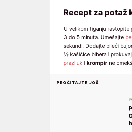
Recept za potaž k
U velikom tiganju rastopite
3 do 5 minuta. Umešajte
bel
sekundi. Dodajte pileći bujon,
½ kašičice bibera i prokuvaj
praziluk
i
krompir
ne omekša
PROČITAJTE JOŠ
S
P
O
h