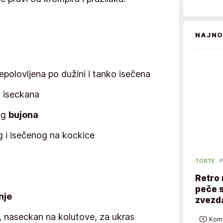
NAJNO
repolovljena po dužini i tanko isečena
o iseckana
nog
bujona
g i isečenog na kockice
TORTE
P
Retro 
peče s
nje
zvezd
uk, naseckan na kolutove, za ukras
Kome