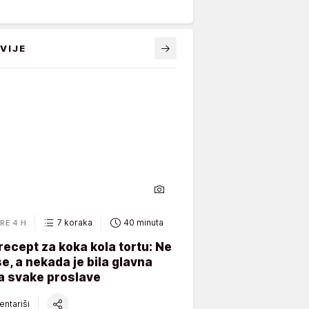
VIJE
7 koraka
40 minuta
RE 4 H
recept za koka kola tortu: Ne
e, a nekada je bila glavna
a svake proslave
ntariši