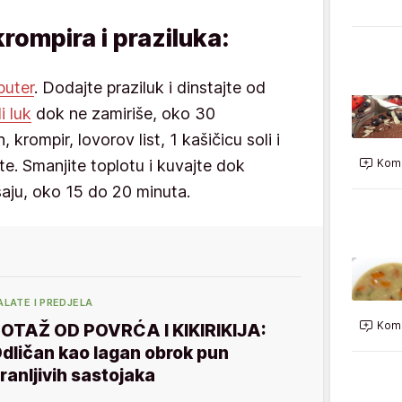
rompira i praziluka:
puter
. Dodajte praziluk i dinstajte od
i luk
dok ne zamiriše, oko 30
 krompir, lovorov list, 1 kašičicu soli i
te. Smanjite toplotu i kuvajte dok
Kome
ju, oko 15 do 20 minuta.
ALATE I PREDJELA
Kome
OTAŽ OD POVRĆA I KIKIRIKIJA:
dličan kao lagan obrok pun
ranljivih sastojaka