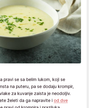
a pravi se sa belim lukom, koji se
nsta na puteru, pa se dodaju krompir,
vlake za kuvanje zaista je neodoljiv.
te želeti da ga napravite i
od dve
se pravi od krompira i praziluka.