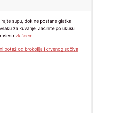
dirajte supu, dok ne postane glatka.
avlaku za kuvanje. Začinite po ukusu
ukrašeno
vlašcem
.
ni potaž od brokolija i crvenog sočiva