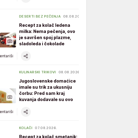
DESERTI BEZ PEČENJA
08.08.2026.
Recept za kolač ledena
milka: Nema pečenja, ovo
je savršen spoj plazme,
sladoleda i čokolade
ntariši
KULINARSKI TRIKOVI
08.08.2026.
Jugoslovenske domaćice
imale su trik za ukusniju
čorbu: Pred sam kraj
kuvanja dodavale su ovo
ntariši
KOLAČI
07.08.2026.
Recept za kolač smetanik: