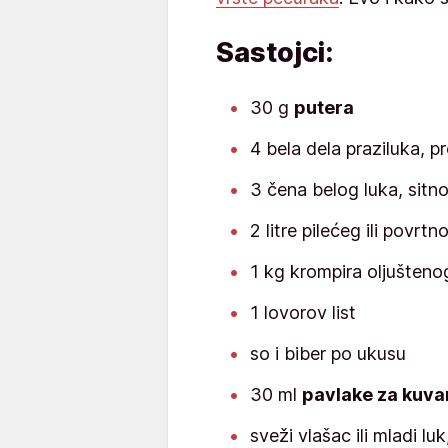
Sastojci:
30 g
putera
4 bela dela praziluka, p
3 čena belog luka, sitn
2 litre pilećeg ili povrt
1 kg krompira oljušteno
1 lovorov list
so i biber po ukusu
30 ml
pavlake za kuva
sveži vlašac ili mladi l