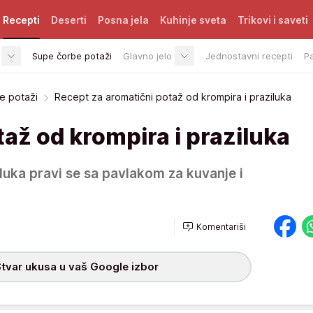
Recepti
Deserti
Posna jela
Kuhinje sveta
Trikovi i saveti
Supe čorbe potaži
Glavno jelo
Jednostavni recepti
P
e potaži
Recept za aromatični potaž od krompira i praziluka
až od krompira i praziluka
luka pravi se sa pavlakom za kuvanje i
Komentariši
tvar ukusa u vaš Google izbor