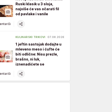
Ruski klasik u 3 sloja,
najviše će vas očarati fil
od pavlake i vanile
ntariši
KULINARSKI TRIKOVI
07.08.2026.
1 jeftin sastojak dodajte u
mleveno meso i ćufte će
biti odlične: Nisu prezle,
brašno, ni luk,
iznenadićete se
ntariši