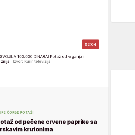
02:04
JILA 100.000 DINARA! Potaž od vrganja i
 žirija
Izvor: Kurir televizija
UPE ČORBE POTAŽI
otaž od pečene crvene paprike sa
rskavim krutonima