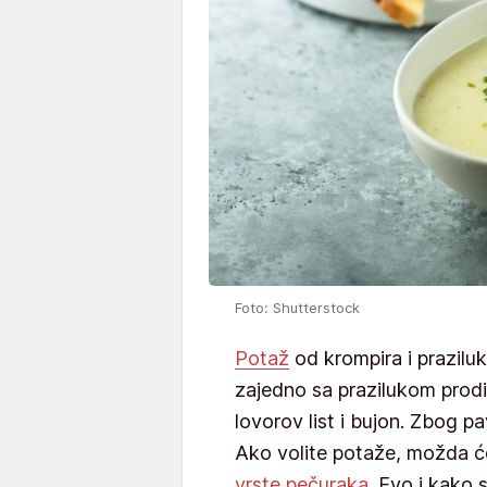
Foto: Shutterstock
Potaž
od krompira i praziluk
zajedno sa prazilukom prodi
lovorov list i bujon. Zbog pa
Ako volite potaže, možda će
vrste pečuraka
. Evo i kako 