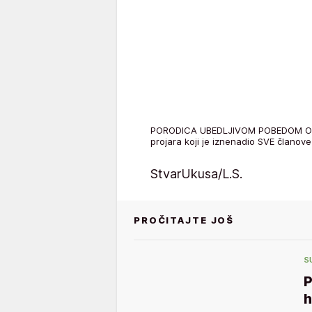
PORODICA UBEDLJIVOM POBEDOM OSVO
projara koji je iznenadio SVE članove
StvarUkusa/L.S.
PROČITAJTE JOŠ
S
P
h