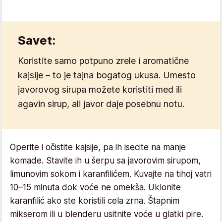
Savet:
Koristite samo potpuno zrele i aromatične
kajsije – to je tajna bogatog ukusa. Umesto
javorovog sirupa možete koristiti med ili
agavin sirup, ali javor daje posebnu notu.
Operite i očistite kajsije, pa ih isecite na manje
komade. Stavite ih u šerpu sa javorovim sirupom,
limunovim sokom i karanfilićem. Kuvajte na tihoj vatri
10–15 minuta dok voće ne omekša. Uklonite
karanfilić ako ste koristili cela zrna. Štapnim
mikserom ili u blenderu usitnite voće u glatki pire.