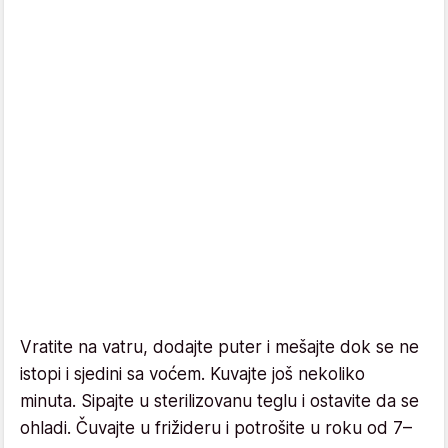
Vratite na vatru, dodajte puter i mešajte dok se ne
istopi i sjedini sa voćem. Kuvajte još nekoliko
minuta. Sipajte u sterilizovanu teglu i ostavite da se
ohladi. Čuvajte u frižideru i potrošite u roku od 7–