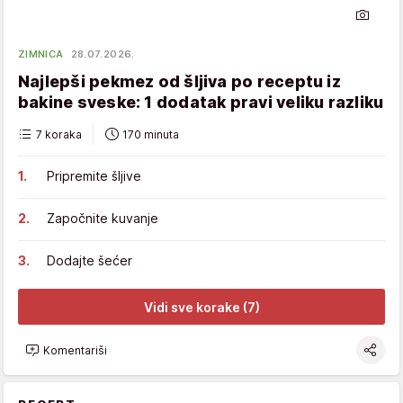
ZIMNICA
28.07.2026.
Najlepši pekmez od šljiva po receptu iz
bakine sveske: 1 dodatak pravi veliku razliku
7 koraka
170 minuta
Pripremite šljive
Započnite kuvanje
Dodajte šećer
Vidi sve korake (7)
Komentariši