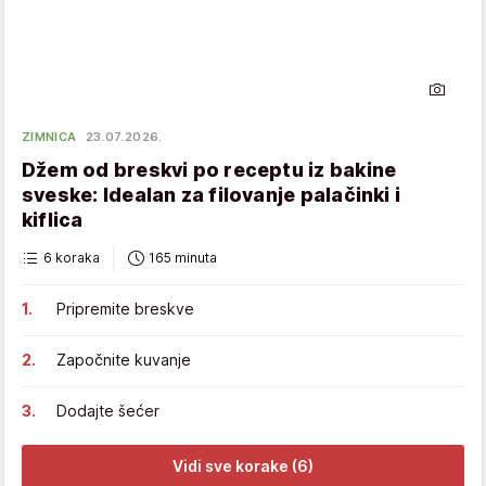
ZIMNICA
23.07.2026.
Džem od breskvi po receptu iz bakine
sveske: Idealan za filovanje palačinki i
kiflica
6 koraka
165 minuta
Pripremite breskve
Započnite kuvanje
Dodajte šećer
Vidi sve korake (6)