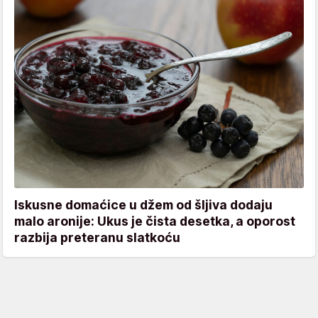
Iskusne domaćice u džem od šljiva dodaju
malo aronije: Ukus je čista desetka, a oporost
razbija preteranu slatkoću