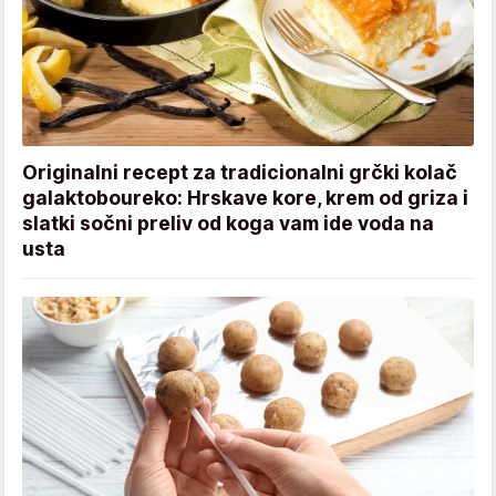
Originalni recept za tradicionalni grčki kolač
galaktoboureko: Hrskave kore, krem od griza i
slatki sočni preliv od koga vam ide voda na
usta