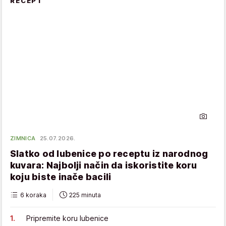
RECEPT
ZIMNICA
25.07.2026.
Slatko od lubenice po receptu iz narodnog
kuvara: Najbolji način da iskoristite koru
koju biste inače bacili
6 koraka
225 minuta
Pripremite koru lubenice