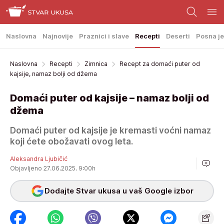
Naslovna
Najnovije
Praznici i slave
Recepti
Deserti
Posna je
Naslovna
Recepti
Zimnica
Recept za domaći puter od
kajsije, namaz bolji od džema
Domaći puter od kajsije – namaz bolji od
džema
Domaći puter od kajsije je kremasti voćni namaz
koji ćete obožavati ovog leta.
Aleksandra Ljubičić
Objavljeno 27.06.2025. 9:00h
Dodajte Stvar ukusa u vaš Google izbor