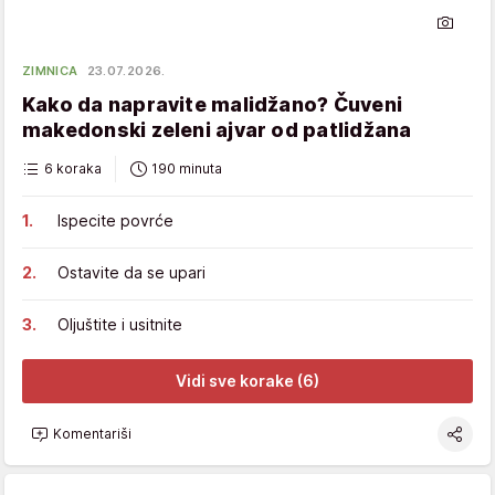
ZIMNICA
23.07.2026.
Kako da napravite malidžano? Čuveni
makedonski zeleni ajvar od patlidžana
6 koraka
190 minuta
Ispecite povrće
Ostavite da se upari
Oljuštite i usitnite
Vidi sve korake (6)
Komentariši