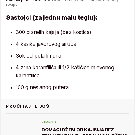
recipe
Sastojci (za jednu malu teglu):
300 g zrelih kajsija (bez koštica)
4 kašike javorovog sirupa
Sok od pola limuna
4 zrna karanfilića ili 1/2 kašičice mlevenog
karanfilića
100 g neslanog putera
PROČITAJTE JOŠ
ZIMNICA
DOMAĆI DŽEM OD KAJSIJA BEZ