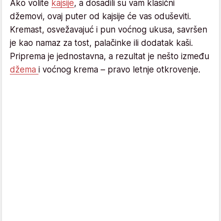
Ako volite
kajsije
, a dosadili su vam klasični
džemovi, ovaj puter od kajsije će vas oduševiti.
Kremast, osvežavajuć i pun voćnog ukusa, savršen
je kao namaz za tost, palačinke ili dodatak kaši.
Priprema je jednostavna, a rezultat je nešto između
džema
i voćnog krema – pravo letnje otkrovenje.