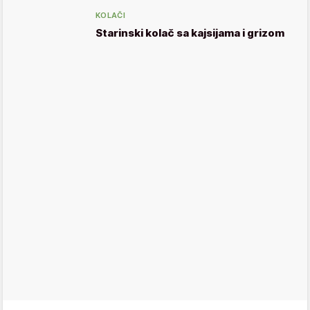
KOLAČI
Starinski kolač sa kajsijama i grizom