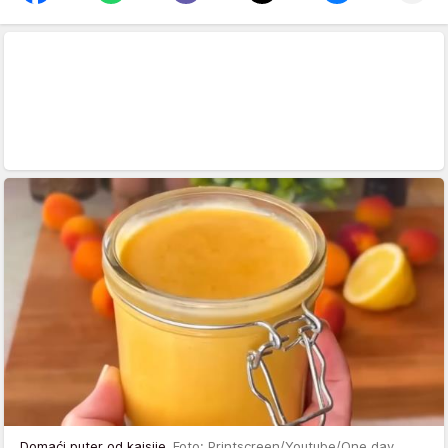
Domaći puter od kajsije
Foto: Printscreen/Youtube/One day