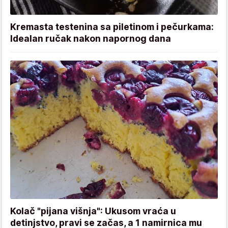
Kremasta testenina sa piletinom i pečurkama:
Idealan ručak nakon napornog dana
Kolač "pijana višnja": Ukusom vraća u
detinjstvo, pravi se začas, a 1 namirnica mu