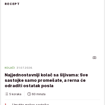
RECEPT
KOLAČI
31.07.2026.
Najjednostavniji kolač sa šljivama: Sve
sastojke samo promešate, a rerna će
odraditi ostatak posla
5 koraka
60 minuta
Umutite mokre sastojke