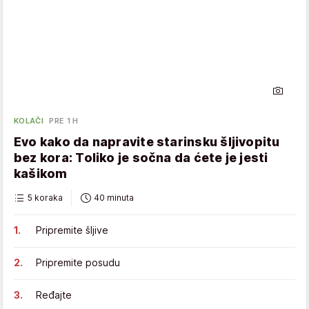
KOLAČI
PRE 1 H
Evo kako da napravite starinsku šljivopitu
bez kora: Toliko je sočna da ćete je jesti
kašikom
5 koraka
40 minuta
Pripremite šljive
Pripremite posudu
Ređajte