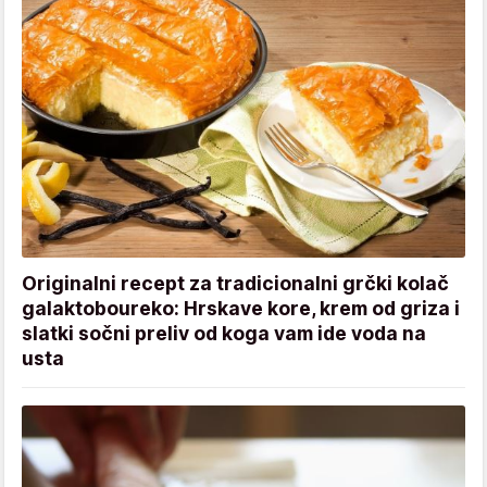
Originalni recept za tradicionalni grčki kolač
galaktoboureko: Hrskave kore, krem od griza i
slatki sočni preliv od koga vam ide voda na
usta