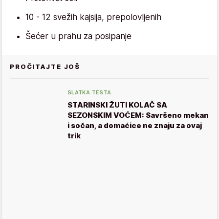
10 - 12 svežih kajsija, prepolovljenih
Šećer u prahu za posipanje
PROČITAJTE JOŠ
SLATKA TESTA
STARINSKI ŽUTI KOLAČ SA
SEZONSKIM VOĆEM: Savršeno mekan
i sočan, a domaćice ne znaju za ovaj
trik