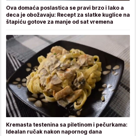
Ova domaća poslastica se pravi brzo i lako a
deca je obožavaju: Recept za slatke kuglice na
štapiću gotove za manje od sat vremena
Kremasta testenina sa piletinom i pečurkama:
Idealan ručak nakon napornog dana