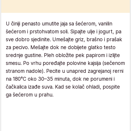
U činiji penasto umutite jaja sa šećerom, vanilin
šećerom i prstohvatom soli. Sipajte ulje i jogurt, pa
sve dobro sjedinite. Umešajte griz, brašno i prašak
za pecivo. Mešajte dok ne dobijete glatko testo
srednje gustine. Pleh obložite pek papirom i izlijte
smesu. Po vrhu poređajte polovine kajsija (sečenom
stranom nadole). Pecite u unapred zagrejanoj rerni
na 180°C oko 30–35 minuta, dok ne porumeni i
čačkalica izađe suva. Kad se kolač ohladi, pospite
ga šećerom u prahu.