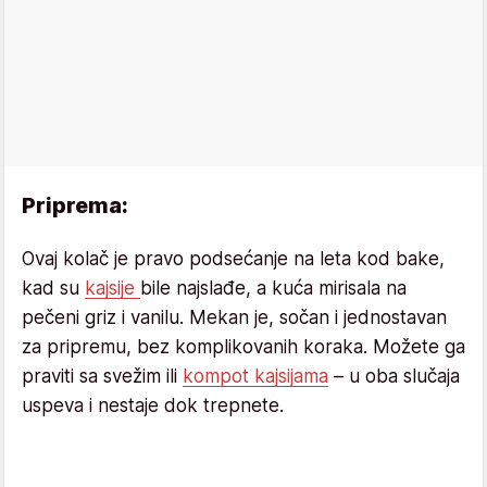
Priprema:
Ovaj kolač je pravo podsećanje na leta kod bake,
kad su
kajsije
bile najslađe, a kuća mirisala na
pečeni griz i vanilu. Mekan je, sočan i jednostavan
za pripremu, bez komplikovanih koraka. Možete ga
praviti sa svežim ili
kompot kajsijama
– u oba slučaja
uspeva i nestaje dok trepnete.