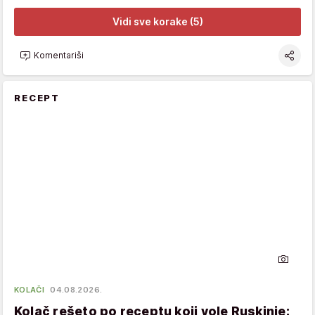
Vidi sve korake (5)
Komentariši
RECEPT
KOLAČI
04.08.2026.
Kolač rešeto po receptu koji vole Ruskinje: