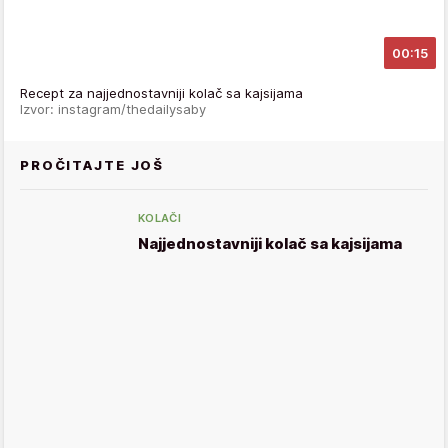
00:15
Recept za najjednostavniji kolač sa kajsijama
Izvor: instagram/thedailysaby
PROČITAJTE JOŠ
KOLAČI
Najjednostavniji kolač sa kajsijama