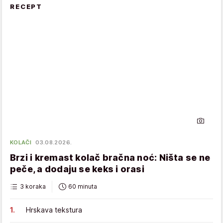
RECEPT
KOLAČI
03.08.2026.
Brzi i kremast kolač bračna noć: Ništa se ne
peče, a dodaju se keks i orasi
3 koraka
60 minuta
Hrskava tekstura