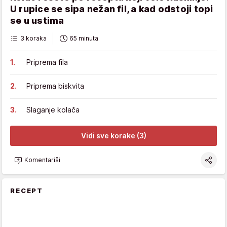
U rupice se sipa nežan fil, a kad odstoji topi
se u ustima
3 koraka
65 minuta
Priprema fila
Priprema biskvita
Slaganje kolača
Vidi sve korake (3)
Komentariši
RECEPT