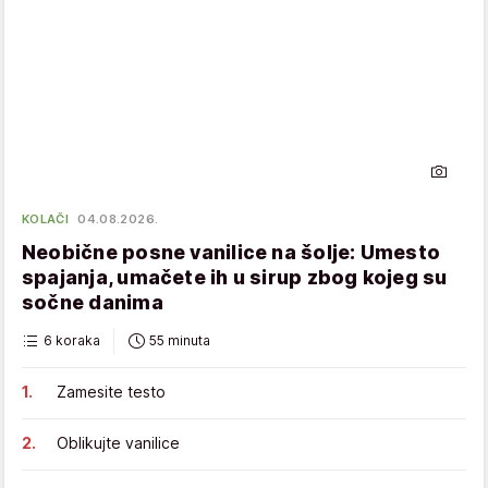
KOLAČI
04.08.2026.
Neobične posne vanilice na šolje: Umesto
spajanja, umačete ih u sirup zbog kojeg su
sočne danima
6 koraka
55 minuta
Zamesite testo
Oblikujte vanilice