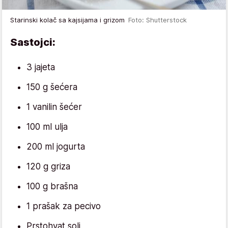
Starinski kolač sa kajsijama i grizom
Foto: Shutterstock
Sastojci:
3 jajeta
150 g šećera
1 vanilin šećer
100 ml ulja
200 ml jogurta
120 g griza
100 g brašna
1 prašak za pecivo
Prstohvat soli