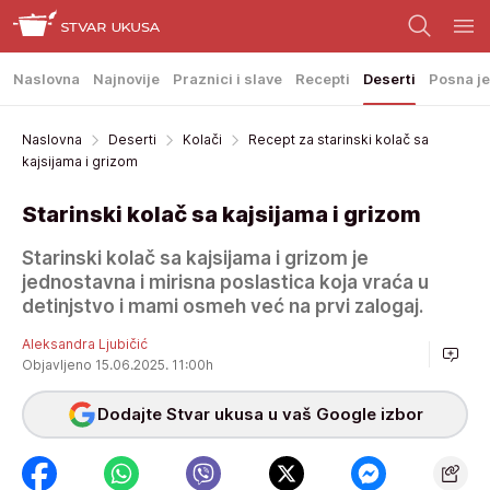
Naslovna
Najnovije
Praznici i slave
Recepti
Deserti
Posna je
Naslovna
Deserti
Kolači
Recept za starinski kolač sa
kajsijama i grizom
Starinski kolač sa kajsijama i grizom
Starinski kolač sa kajsijama i grizom je
jednostavna i mirisna poslastica koja vraća u
detinjstvo i mami osmeh već na prvi zalogaj.
Aleksandra Ljubičić
Objavljeno 15.06.2025. 11:00h
Dodajte Stvar ukusa u vaš Google izbor