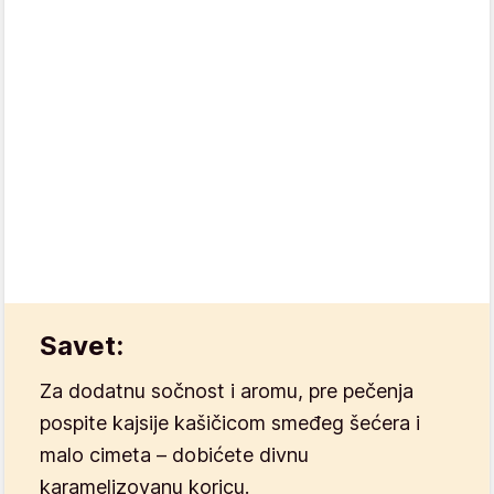
Savet:
Za dodatnu sočnost i aromu, pre pečenja
pospite kajsije kašičicom smeđeg šećera i
malo cimeta – dobićete divnu
karamelizovanu koricu.