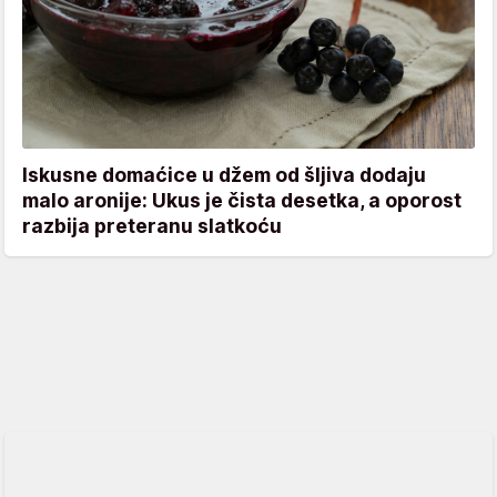
Iskusne domaćice u džem od šljiva dodaju
malo aronije: Ukus je čista desetka, a oporost
razbija preteranu slatkoću