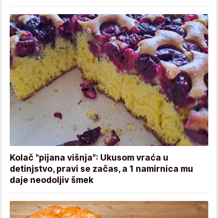
Kolač "pijana višnja": Ukusom vraća u
detinjstvo, pravi se začas, a 1 namirnica mu
daje neodoljiv šmek