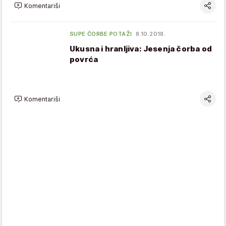
Komentariši
SUPE ČORBE POTAŽI
8.10.2018.
Ukusna i hranljiva: Jesenja čorba od
povrća
Komentariši