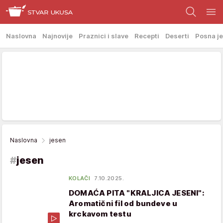
Naslovna
Najnovije
Praznici i slave
Recepti
Deserti
Posna je
Naslovna
jesen
#
jesen
KOLAČI
7.10.2025.
DOMAĆA PITA "KRALJICA JESENI":
Aromatični fil od bundeve u
krckavom testu