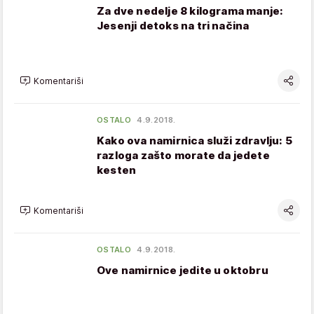
Za dve nedelje 8 kilograma manje:
Jesenji detoks na tri načina
Komentariši
OSTALO
4.9.2018.
Kako ova namirnica služi zdravlju: 5
razloga zašto morate da jedete
kesten
Komentariši
OSTALO
4.9.2018.
Ove namirnice jedite u oktobru