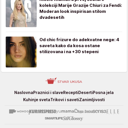
kolekciji Marije Grazije Chiuri za Fendi:
Moderan look inspirisan stilom
dvadesetih
Od chic frizure do adekvatne nege: 4
saveta kako da kosa ostane
stilizovana i na +30 stepeni
Stvar
Naslovna
Praznici i slave
Recepti
Deserti
Posna jela
ukusa
Kuhinje sveta
Trikovi i saveti
Zanimljivosti