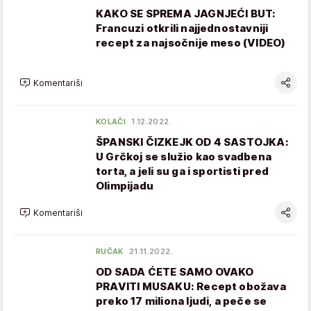
KAKO SE SPREMA JAGNJEĆI BUT:
Francuzi otkrili najjednostavniji
recept za najsočnije meso (VIDEO)
Komentariši
KOLAČI
1.12.2022.
ŠPANSKI ČIZKEJK OD 4 SASTOJKA:
U Grčkoj se služio kao svadbena
torta, a jeli su ga i sportisti pred
Olimpijadu
Komentariši
RUČAK
21.11.2022.
OD SADA ĆETE SAMO OVAKO
PRAVITI MUSAKU: Recept obožava
preko 17 miliona ljudi, a peče se