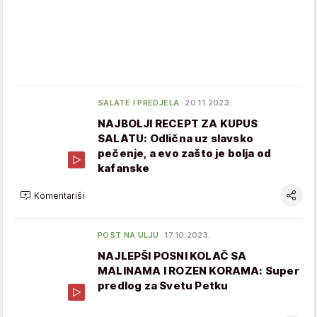
SALATE I PREDJELA
20.11.2023.
NAJBOLJI RECEPT ZA KUPUS
SALATU: Odlična uz slavsko
pečenje, a evo zašto je bolja od
kafanske
Komentariši
POST NA ULJU
17.10.2023.
NAJLEPŠI POSNI KOLAČ SA
MALINAMA I ROZEN KORAMA: Super
predlog za Svetu Petku