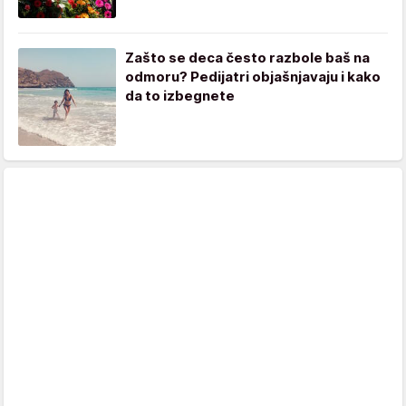
Zašto se deca često razbole baš na
odmoru? Pedijatri objašnjavaju i kako
da to izbegnete