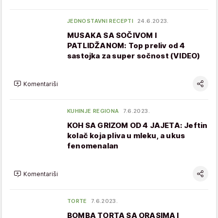
JEDNOSTAVNI RECEPTI
24.6.2023.
MUSAKA SA SOČIVOM I
PATLIDŽANOM: Top preliv od 4
sastojka za super sočnost (VIDEO)
Komentariši
KUHINJE REGIONA
7.6.2023.
KOH SA GRIZOM OD 4 JAJETA: Jeftin
kolač koja pliva u mleku, a ukus
fenomenalan
Komentariši
TORTE
7.6.2023.
BOMBA TORTA SA ORASIMA I