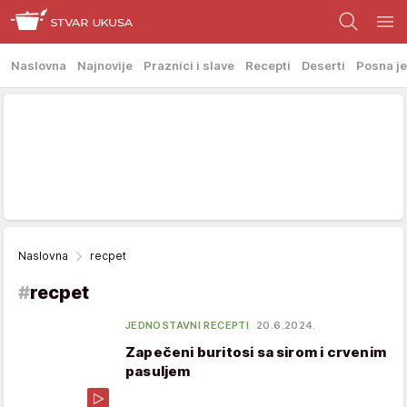
Naslovna
Najnovije
Praznici i slave
Recepti
Deserti
Posna je
Naslovna
recpet
#
recpet
JEDNOSTAVNI RECEPTI
20.6.2024.
Zapečeni buritosi sa sirom i crvenim
pasuljem