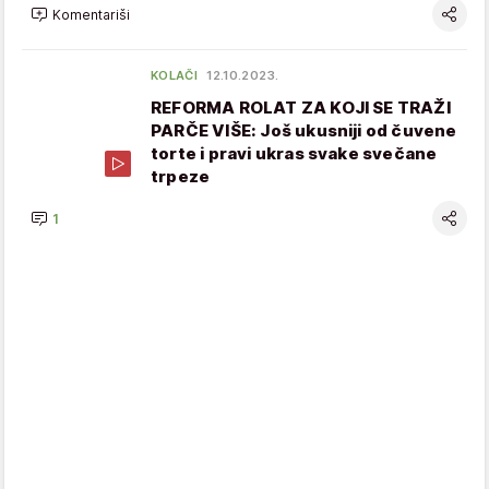
Komentariši
KOLAČI
12.10.2023.
REFORMA ROLAT ZA KOJI SE TRAŽI
PARČE VIŠE: Još ukusniji od čuvene
torte i pravi ukras svake svečane
trpeze
1