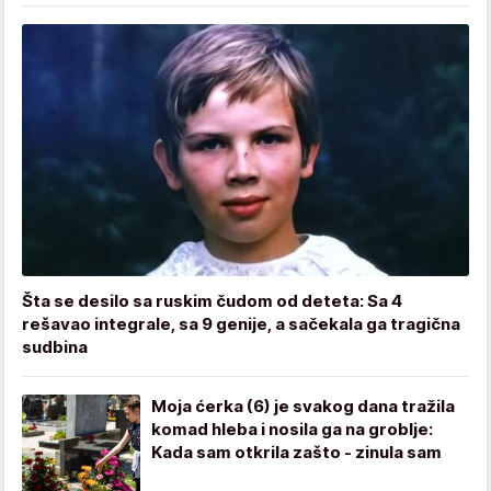
Šta se desilo sa ruskim čudom od deteta: Sa 4
rešavao integrale, sa 9 genije, a sačekala ga tragična
sudbina
Moja ćerka (6) je svakog dana tražila
komad hleba i nosila ga na groblje:
Kada sam otkrila zašto - zinula sam