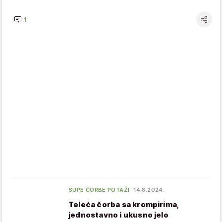
1
SUPE ČORBE POTAŽI
14.8.2024.
Teleća čorba sa krompirima,
jednostavno i ukusno jelo