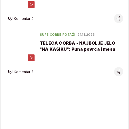
Komentariši
SUPE ČORBE POTAŽI
21.11.2023.
TELEĆA ČORBA - NAJBOLJE JELO
"NA KAŠIKU": Puna povrća i mesa
Komentariši