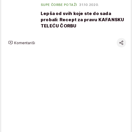
SUPE ČORBE POTAŽI
31.10.2020.
Lepša od svih koje ste do sada
probali: Recept za pravu KAFANSKU
TELEĆU ČORBU
Komentariši