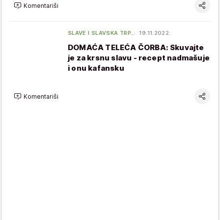
Komentariši
SLAVE I SLAVSKA TRP…
19.11.2022.
DOMAĆA TELEĆA ČORBA: Skuvajte
je za krsnu slavu - recept nadmašuje
i onu kafansku
Komentariši