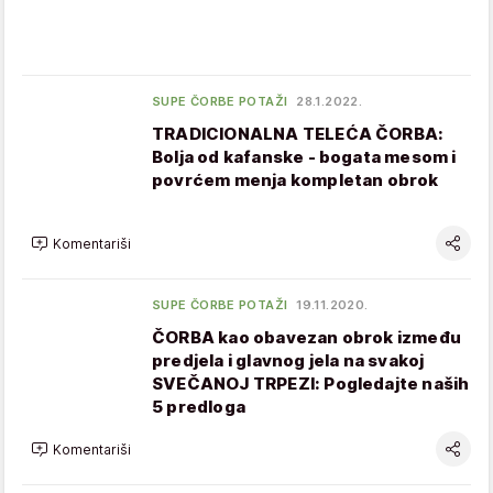
SUPE ČORBE POTAŽI
28.1.2022.
TRADICIONALNA TELEĆA ČORBA:
Bolja od kafanske - bogata mesom i
povrćem menja kompletan obrok
Komentariši
SUPE ČORBE POTAŽI
19.11.2020.
ČORBA kao obavezan obrok između
predjela i glavnog jela na svakoj
SVEČANOJ TRPEZI: Pogledajte naših
5 predloga
Komentariši