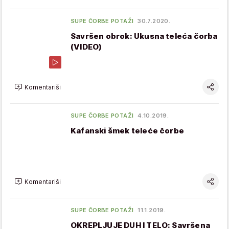
SUPE ČORBE POTAŽI
30.7.2020.
Savršen obrok: Ukusna teleća čorba
(VIDEO)
Komentariši
SUPE ČORBE POTAŽI
4.10.2019.
Kafanski šmek teleće čorbe
Komentariši
SUPE ČORBE POTAŽI
11.1.2019.
OKREPLJUJE DUH I TELO: Savršena