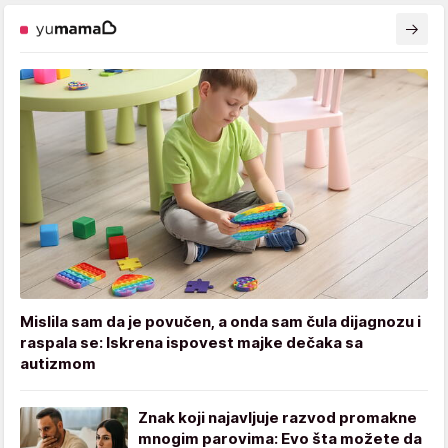
Mislila sam da je povučen, a onda sam čula dijagnozu i
raspala se: Iskrena ispovest majke dečaka sa
autizmom
Znak koji najavljuje razvod promakne
mnogim parovima: Evo šta možete da