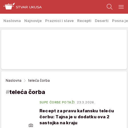
Naslovna
Najnovije
Praznici i slave
Recepti
Deserti
Posna je
Naslovna
teleća čorba
#
teleća čorba
SUPE ČORBE POTAŽI
23.3.2026.
Recept za pravu kafansku teleću
čorbu: Tajna je u dodatku ova 2
sastojka na kraju