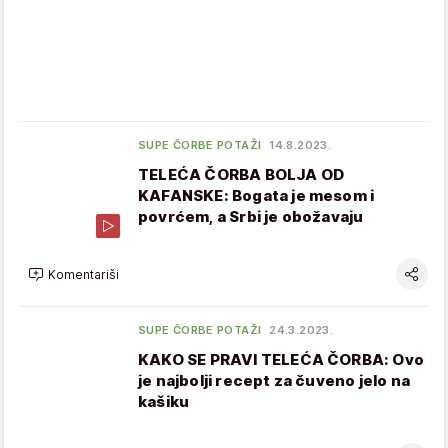
SUPE ČORBE POTAŽI
14.8.2023.
TELEĆA ČORBA BOLJA OD
KAFANSKE: Bogata je mesom i
povrćem, a Srbi je obožavaju
Komentariši
SUPE ČORBE POTAŽI
24.3.2023.
KAKO SE PRAVI TELEĆA ČORBA: Ovo
je najbolji recept za čuveno jelo na
kašiku