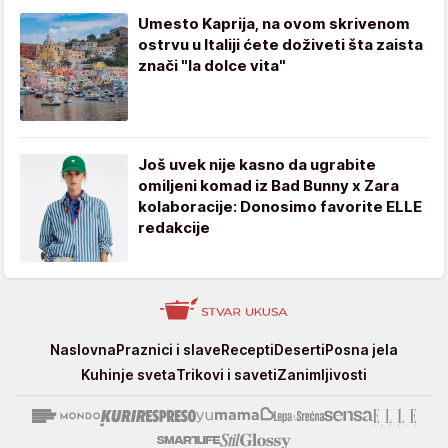
Umesto Kaprija, na ovom skrivenom
ostrvu u Italiji ćete doživeti šta zaista
znači "la dolce vita"
Još uvek nije kasno da ugrabite
omiljeni komad iz Bad Bunny x Zara
kolaboracije: Donosimo favorite ELLE
redakcije
Stvar
Naslovna
Praznici i slave
Recepti
Deserti
Posna jela
ukusa
Kuhinje sveta
Trikovi i saveti
Zanimljivosti