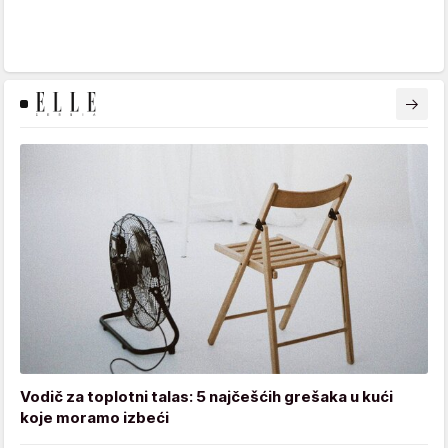
Vodič za toplotni talas: 5 najčešćih grešaka u kući
koje moramo izbeći