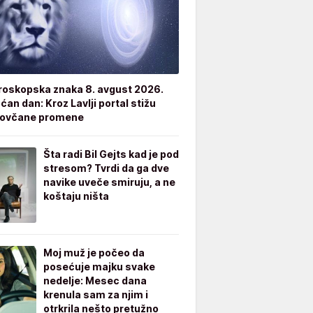
roskopska znaka 8. avgust 2026.
an dan: Kroz Lavlji portal stižu
novčane promene
Šta radi Bil Gejts kad je pod
stresom? Tvrdi da ga dve
navike uveče smiruju, a ne
koštaju ništa
Moj muž je počeo da
posećuje majku svake
nedelje: Mesec dana
krenula sam za njim i
otrkrila nešto pretužno