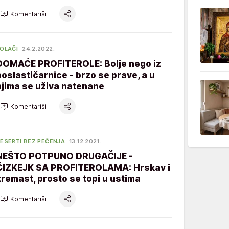
Komentariši
OLAČI
24.2.2022.
DOMAĆE PROFITEROLE: Bolje nego iz
poslastičarnice - brzo se prave, a u
njima se uživa natenane
Komentariši
ESERTI BEZ PEČENJA
13.12.2021.
NEŠTO POTPUNO DRUGAČIJE -
ČIZKEJK SA PROFITEROLAMA: Hrskav i
kremast, prosto se topi u ustima
Komentariši