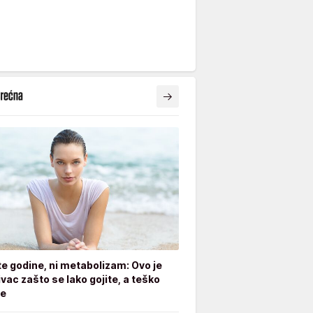
ite godine, ni metabolizam: Ovo je
ivac zašto se lako gojite, a teško
te