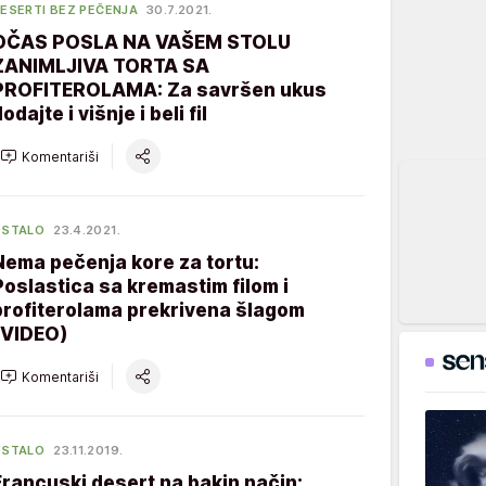
ESERTI BEZ PEČENJA
30.7.2021.
OČAS POSLA NA VAŠEM STOLU
ZANIMLJIVA TORTA SA
PROFITEROLAMA: Za savršen ukus
odajte i višnje i beli fil
Komentariši
OSTALO
23.4.2021.
Nema pečenja kore za tortu:
Poslastica sa kremastim filom i
profiterolama prekrivena šlagom
(VIDEO)
Komentariši
OSTALO
23.11.2019.
Francuski desert na bakin način: