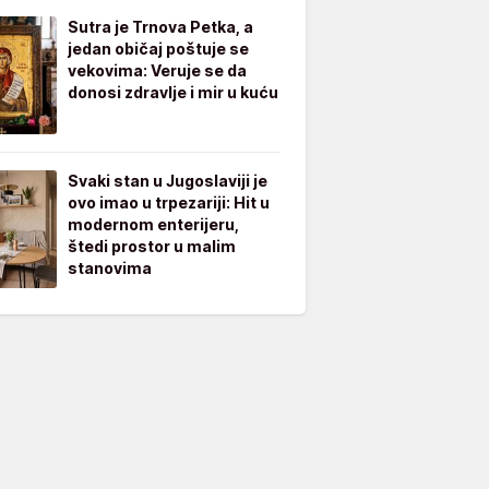
Sutra je Trnova Petka, a
jedan običaj poštuje se
vekovima: Veruje se da
donosi zdravlje i mir u kuću
Svaki stan u Jugoslaviji je
ovo imao u trpezariji: Hit u
modernom enterijeru,
štedi prostor u malim
stanovima