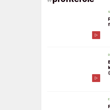
S
D
E