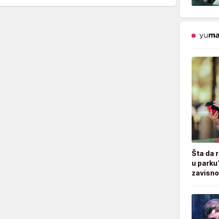
Šta da 
u parku
zavisno