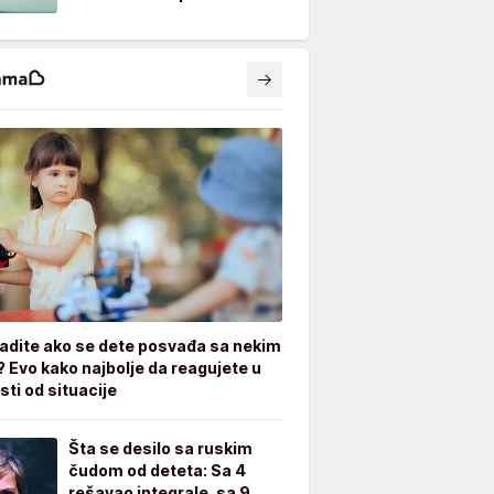
radite ako se dete posvađa sa nekim
? Evo kako najbolje da reagujete u
sti od situacije
Šta se desilo sa ruskim
čudom od deteta: Sa 4
rešavao integrale, sa 9