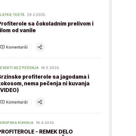
LATKA TESTA
28.2.2025.
Profiterole sa čokoladnim prelivom i
filom od vanile
Komentariši
ESERTI BEZ PEČENJA
16.5.2024.
Brzinske profiterole sa jagodama i
kokosom, nema pečenja ni kuvanja
(VIDEO)
Komentariši
VROPSKA KUHINJA
19.4.2023.
PROFITEROLE - REMEK DELO