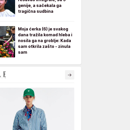
genije, a sačekala ga
tragična sudbina
Moja ćerka (6) je svakog
dana tražila komad hleba i
nosila ga na groblje: Kada
sam otkrila zašto - zinula
sam