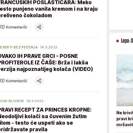
FRANCUSKIH POSLASTIČARA: Meko
testo punjeno vanila kremom i na kraju
preliveno čokoladom
Komentariši
ESERTI BEZ PEČENJA
14.3.2023.
OVAKO IH PRAVE GRCI - POSNE
PROFITEROLE IZ ČAŠE: Brža i lakša
verzija najpoznatijeg kolača (VIDEO)
Komentariši
OOD BLOGERI
16.3.2022.
PRAVI RECEPT ZA PRINCES KROFNE:
Ne kriv
Neodoljivi kolači sa čuvenim žutim
pravi kr
filom - testo će uspeti ako se
mršavi
pridržavate pravila