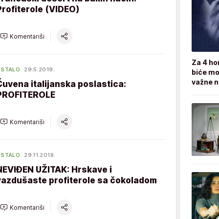
Profiterole (VIDEO)
Komentariši
Za 4 ho
OSTALO
29.5.2019.
biće moć
važne 
Čuvena italijanska poslastica:
PROFITEROLE
Komentariši
OSTALO
29.11.2018.
NEVIĐEN UŽITAK: Hrskave i
vazdušaste profiterole sa čokoladom
Komentariši