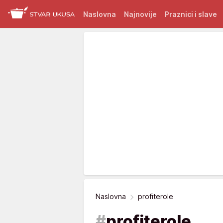
Naslovna
Najnovije
Praznici i slave
Naslovna
profiterole
#
profiterole