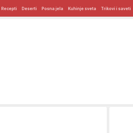
Recepti
Deserti
Posna jela
Kuhinje sveta
Trikovi i saveti