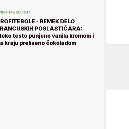
VROPSKA KUHINJA
ROFITEROLE - REMEK DELO
FRANCUSKIH POSLASTIČARA:
eko testo punjeno vanila kremom i
a kraju preliveno čokoladom