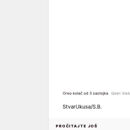
Oreo kolač od 3 sastojka
Izvor: In
StvarUkusa/S.B.
PROČITAJTE JOŠ