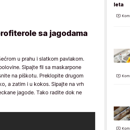
leta
Kome
profiterole sa jagodama
šećrom u prahu i slatkom pavlakom.
polovine. Sipajte fil sa maskarpone
isnite na piškotu. Preklopite drugom
Kome
, a zatim i u kokos. Sipajte na vrh
 seckane jagode. Tako radite dok ne
Kome