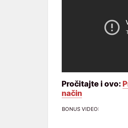
Pročitajte i ovo:
P
način
BONUS VIDEO: