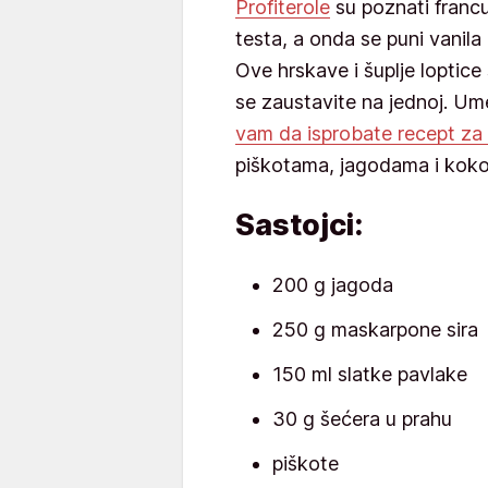
Profiterole
su poznati francu
testa, a onda se puni vanila
Ove hrskave i šuplje loptic
se zaustavite na jednoj. U
vam da isprobate recept za 
piškotama, jagodama i kok
Sastojci:
200 g jagoda
250 g maskarpone sira
150 ml slatke pavlake
30 g šećera u prahu
piškote