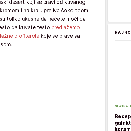
ski desert koji se pravi od kuvanog
 kremom i na kraju preliva čokoladom.
e su toliko ukusne da nećete moći da
mesto da kuvate testo
predlažemo
NAJNO
lažne profiterole
koje se prave sa
osom.
SLATKA 
Recept
galakt
korama