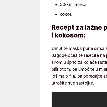
300 ml mleka
kokos
Recept za lažne 
i kokosom:
Umutite maskarpone sir sa 
Jagode očistite i isecite na 
sirom u špric za kolače i ist
piškotom, pa umočite u mleko
još malo fila, pa poređajte
utrošite sve sastojke.