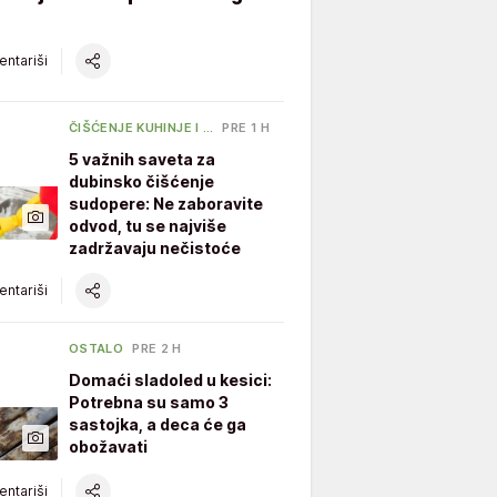
ntariši
ČIŠĆENJE KUHINJE I …
PRE 1 H
5 važnih saveta za
dubinsko čišćenje
sudopere: Ne zaboravite
odvod, tu se najviše
zadržavaju nečistoće
ntariši
OSTALO
PRE 2 H
Domaći sladoled u kesici:
Potrebna su samo 3
sastojka, a deca će ga
obožavati
ntariši