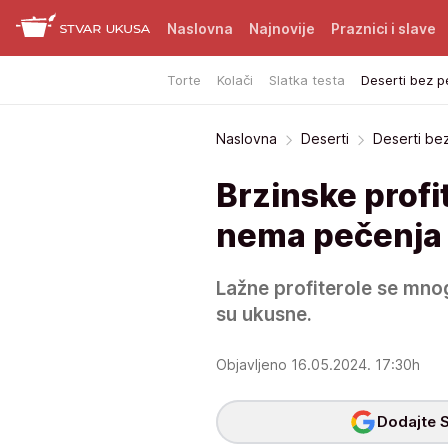
Naslovna
Najnovije
Praznici i slave
Torte
Kolači
Slatka testa
Deserti bez p
Naslovna
Deserti
Deserti be
Brzinske profi
nema pečenja 
Lažne profiterole se mno
su ukusne.
Objavljeno 16.05.2024. 17:30h
Dodajte S