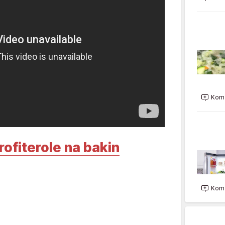
Kome
rofiterole na bakin
Kome