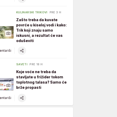
KULINARSKI TRIKOVI
PRE 3 H
Zašto treba da kuvate
povrće u kiseloj vodi i kako:
Trik koji znaju samo
iskusni, a rezultat će vas
oduševiti
ntariši
SAVETI
PRE 18 H
Koje voće ne treba da
stavljate u frižider tokom
toplotnog talasa? Samo će
brže propasti
ntariši