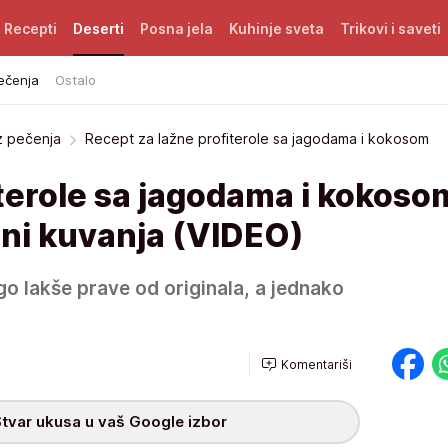
Recepti
Deserti
Posna jela
Kuhinje sveta
Trikovi i saveti
ečenja
Ostalo
z pečenja
Recept za lažne profiterole sa jagodama i kokosom
terole sa jagodama i kokoso
ni kuvanja (VIDEO)
go lakše prave od originala, a jednako
Komentariši
tvar ukusa u vaš Google izbor