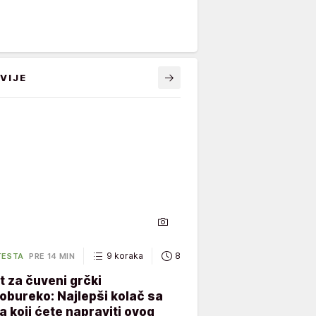
VIJE
9 koraka
85 minuta
TESTA
PRE 14 MIN
 za čuveni grčki
obureko: Najlepši kolač sa
 koji ćete napraviti ovog