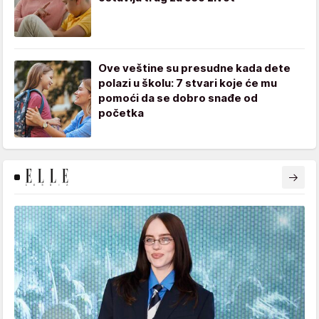
Ove veštine su presudne kada dete
polazi u školu: 7 stvari koje će mu
pomoći da se dobro snađe od
početka