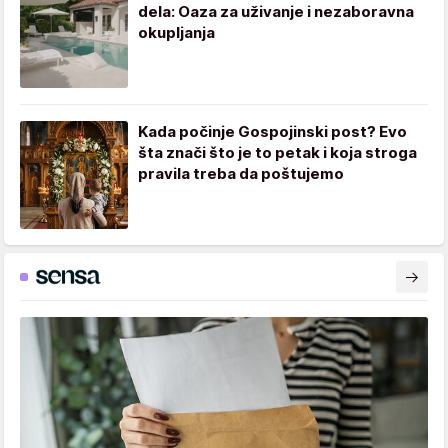
dela: Oaza za uživanje i nezaboravna
okupljanja
Kada počinje Gospojinski post? Evo
šta znači što je to petak i koja stroga
pravila treba da poštujemo