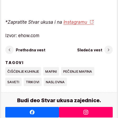
*Zapratite Stvar ukusa i na
Instagramu
Izvor: ehow.com
Prethodna vest
Sledeća vest
TAGOVI
ČIŠĆENJE KUHINJE
MAFINI
PEČENJE MAFINA
SAVETI
TRIKOVI
NASLOVNA
Budi deo Stvar ukusa zajednice.