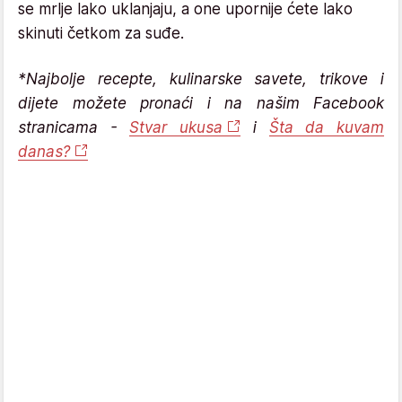
se mrlje lako uklanjaju, a one upornije ćete lako
skinuti četkom za suđe.
*Najbolje recepte, kulinarske savete, trikove i
dijete možete pronaći i na našim Facebook
stranicama -
Stvar ukusa
i
Šta da kuvam
danas?