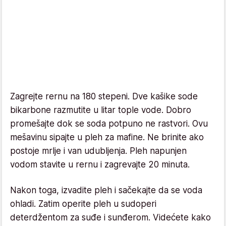
Zagrejte rernu na 180 stepeni. Dve kašike sode
bikarbone razmutite u litar tople vode. Dobro
promešajte dok se soda potpuno ne rastvori. Ovu
mešavinu sipajte u pleh za mafine. Ne brinite ako
postoje mrlje i van udubljenja. Pleh napunjen
vodom stavite u rernu i zagrevajte 20 minuta.
Nakon toga, izvadite pleh i sačekajte da se voda
ohladi. Zatim operite pleh u sudoperi
deterdžentom za suđe i sunđerom. Videćete kako