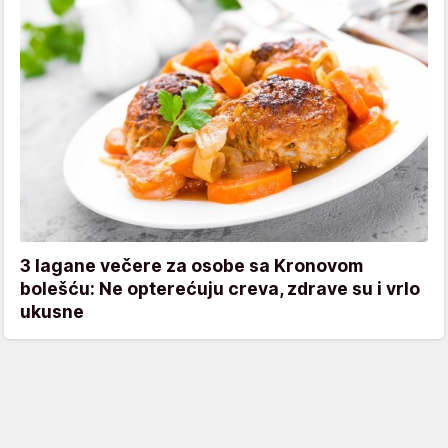
3 lagane večere za osobe sa Kronovom
bolešću: Ne opterećuju creva, zdrave su i vrlo
ukusne