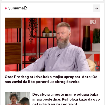
Otac Predrag otkriva kako majka upropasti dete: Od
nas zavisi da li će porasti u dobrog čoveka
Deca koju umesto mame odgaja baka
imaju posledice: Psiholozi kažu da ovo
ostavlja trag za ceo život