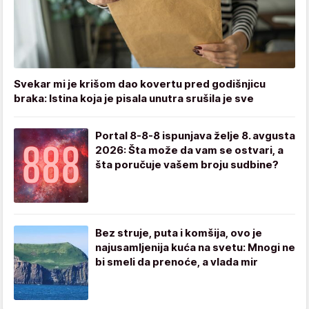
Svekar mi je krišom dao kovertu pred godišnjicu
braka: Istina koja je pisala unutra srušila je sve
Portal 8-8-8 ispunjava želje 8. avgusta
2026: Šta može da vam se ostvari, a
šta poručuje vašem broju sudbine?
Bez struje, puta i komšija, ovo je
najusamljenija kuća na svetu: Mnogi ne
bi smeli da prenoće, a vlada mir