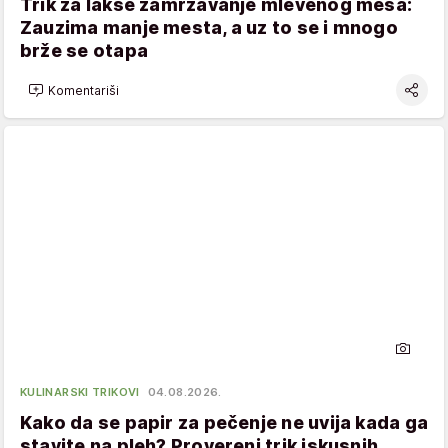
Trik za lakše zamrzavanje mlevenog mesa:
Zauzima manje mesta, a uz to se i mnogo
brže se otapa
Komentariši
KULINARSKI TRIKOVI
04.08.2026.
Kako da se papir za pečenje ne uvija kada ga
stavite na pleh? Provereni trik iskusnih