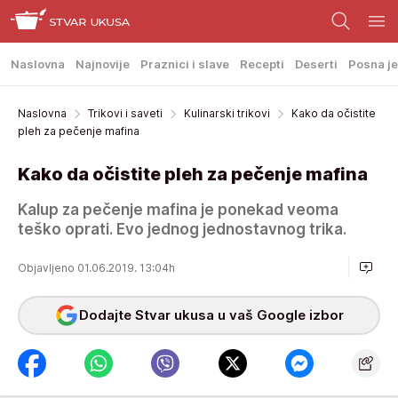
Naslovna
Najnovije
Praznici i slave
Recepti
Deserti
Posna je
Naslovna
Trikovi i saveti
Kulinarski trikovi
Kako da očistite
pleh za pečenje mafina
Kako da očistite pleh za pečenje mafina
Kalup za pečenje mafina je ponekad veoma
teško oprati. Evo jednog jednostavnog trika.
Objavljeno 01.06.2019. 13:04h
Dodajte Stvar ukusa u vaš Google izbor