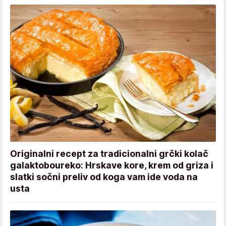
Originalni recept za tradicionalni grčki kolač
galaktoboureko: Hrskave kore, krem od griza i
slatki sočni preliv od koga vam ide voda na
usta