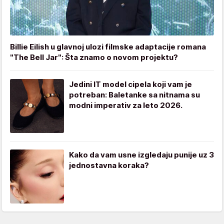
Billie Eilish u glavnoj ulozi filmske adaptacije romana
"The Bell Jar": Šta znamo o novom projektu?
Jedini IT model cipela koji vam je
potreban: Baletanke sa nitnama su
modni imperativ za leto 2026.
Kako da vam usne izgledaju punije uz 3
jednostavna koraka?