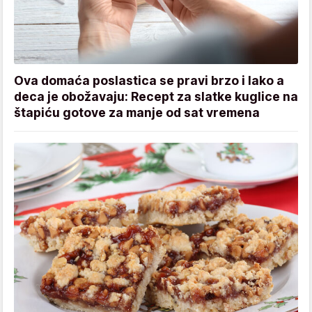
Ova domaća poslastica se pravi brzo i lako a
deca je obožavaju: Recept za slatke kuglice na
štapiću gotove za manje od sat vremena