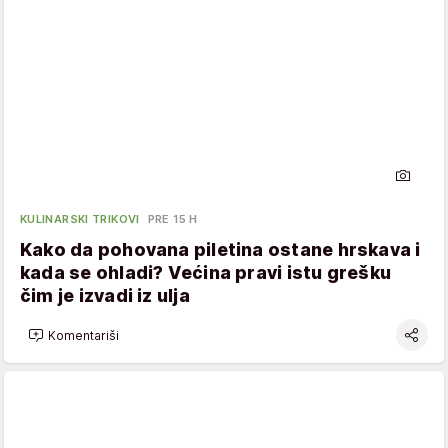
KULINARSKI TRIKOVI
PRE 15 H
Kako da pohovana piletina ostane hrskava i
kada se ohladi? Većina pravi istu grešku
čim je izvadi iz ulja
Komentariši