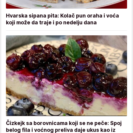
Hvarska sipana pita: Kolač pun oraha i voća
koji može da traje i po nedelju dana
Čizkejk sa borovnicama koji se ne peče: Spoj
belog fila i voćnog preliva daje ukus kao iz