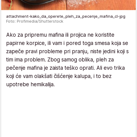
attachment-kako_da_operete_pleh_za_pecenje_mafina_cl-jpg
Foto: Profimedia/Shutterstock
Ako za pripremu mafina ili projica ne koristite
papirne korpice, ili vam i pored toga smesa koja se
zapeče pravi probleme pri pranju, niste jedini koji s
tim ima problem. Zbog samog oblika, pleh za
pečenje mafina je zaista teško oprati. Ali evo trika
koji će vam olakšati čišćenje kalupa, i to bez
upotrebe hemikalija.