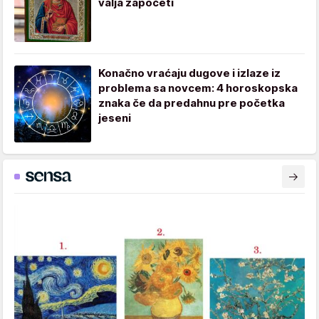
valja započeti
Konačno vraćaju dugove i izlaze iz
problema sa novcem: 4 horoskopska
znaka če da predahnu pre početka
jeseni