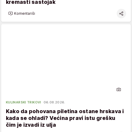
kremasti sastojak
Komentariši
KULINARSKI TRIKOVI
06.08.2026.
Kako da pohovana piletina ostane hrskava i
kada se ohladi? Većina pravi istu grešku
čim je izvadi iz ulja