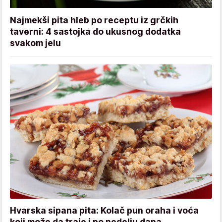
Najmekši pita hleb po receptu iz grčkih
taverni: 4 sastojka do ukusnog dodatka
svakom jelu
Hvarska sipana pita: Kolač pun oraha i voća
koji može da traje i po nedelju dana