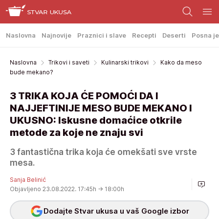
Naslovna
Najnovije
Praznici i slave
Recepti
Deserti
Posna je
Naslovna
Trikovi i saveti
Kulinarski trikovi
Kako da meso
bude mekano?
3 TRIKA KOJA ĆE POMOĆI DA I
NAJJEFTINIJE MESO BUDE MEKANO I
UKUSNO: Iskusne domaćice otkrile
metode za koje ne znaju svi
3 fantastična trika koja će omekšati sve vrste
mesa.
Sanja Belinić
Objavljeno 23.08.2022. 17:45h
→ 18:00h
Dodajte Stvar ukusa u vaš Google izbor