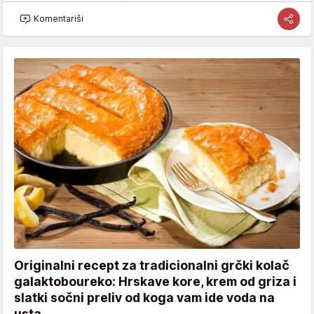
Komentariši
Originalni recept za tradicionalni grčki kolač
galaktoboureko: Hrskave kore, krem od griza i
slatki sočni preliv od koga vam ide voda na
usta