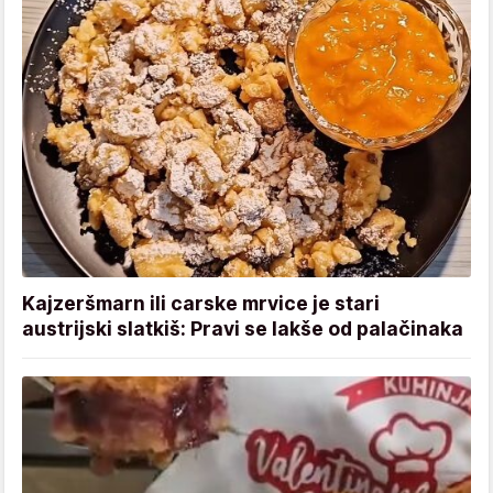
Kajzeršmarn ili carske mrvice je stari
austrijski slatkiš: Pravi se lakše od palačinaka