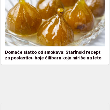
Domaće slatko od smokava: Starinski recept
za poslasticu boje ćilibara koja miriše na leto