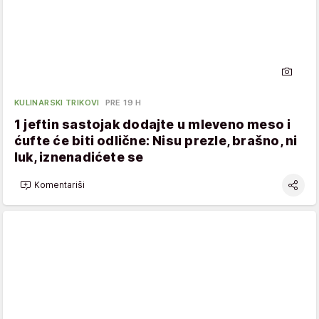
KULINARSKI TRIKOVI
PRE 19 H
1 jeftin sastojak dodajte u mleveno meso i
ćufte će biti odlične: Nisu prezle, brašno, ni
luk, iznenadićete se
Komentariši