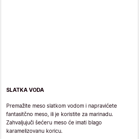
SLATKA VODA
Premažite meso slatkom vodom i napravićete
fantasitčno meso, ili je koristite za marinadu.
Zahvaljujuči šećeru meso će imati blago
karamelizovanu koricu.