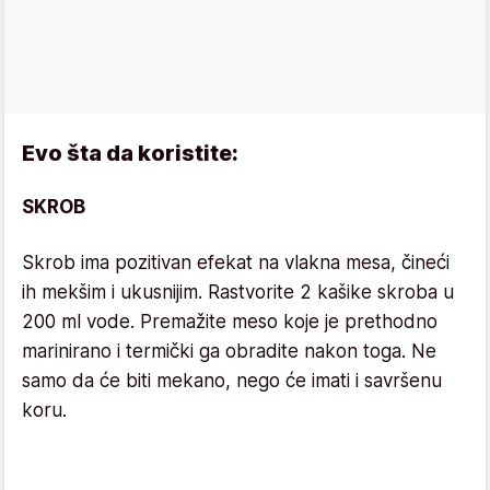
Evo šta da koristite:
SKROB
Skrob ima pozitivan efekat na vlakna mesa, čineći
ih mekšim i ukusnijim. Rastvorite 2 kašike skroba u
200 ml vode. Premažite meso koje je prethodno
marinirano i termički ga obradite nakon toga. Ne
samo da će biti mekano, nego će imati i savršenu
koru.