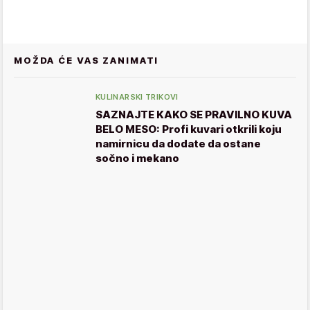
MOŽDA ĆE VAS ZANIMATI
KULINARSKI TRIKOVI
SAZNAJTE KAKO SE PRAVILNO KUVA
BELO MESO: Profi kuvari otkrili koju
namirnicu da dodate da ostane
sočno i mekano