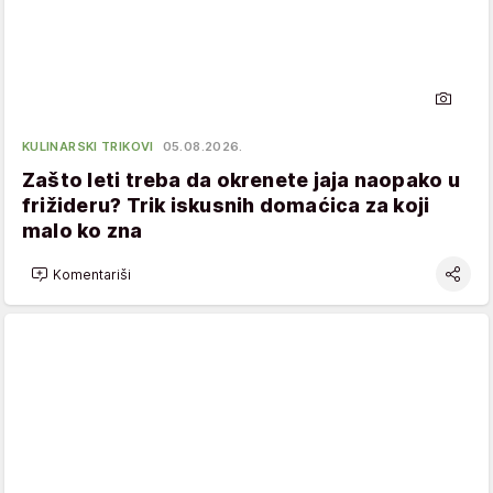
KULINARSKI TRIKOVI
05.08.2026.
Zašto leti treba da okrenete jaja naopako u
frižideru? Trik iskusnih domaćica za koji
malo ko zna
Komentariši