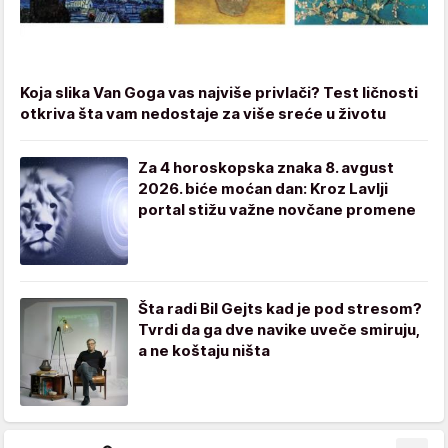
Koja slika Van Goga vas najviše privlači? Test ličnosti
otkriva šta vam nedostaje za više sreće u životu
Za 4 horoskopska znaka 8. avgust
2026. biće moćan dan: Kroz Lavlji
portal stižu važne novčane promene
Šta radi Bil Gejts kad je pod stresom?
Tvrdi da ga dve navike uveče smiruju,
a ne koštaju ništa