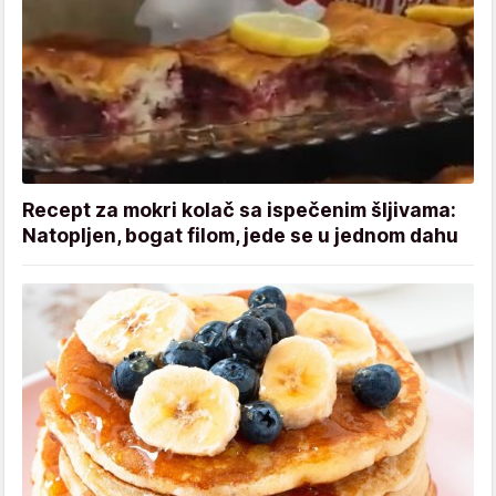
Recept za mokri kolač sa ispečenim šljivama:
Natopljen, bogat filom, jede se u jednom dahu