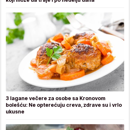
3 lagane večere za osobe sa Kronovom
bolešću: Ne opterećuju creva, zdrave su i vrlo
ukusne