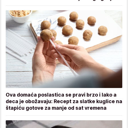
Ova domaća poslastica se pravi brzo i lako a
deca je obožavaju: Recept za slatke kuglice na
štapiću gotove za manje od sat vremena