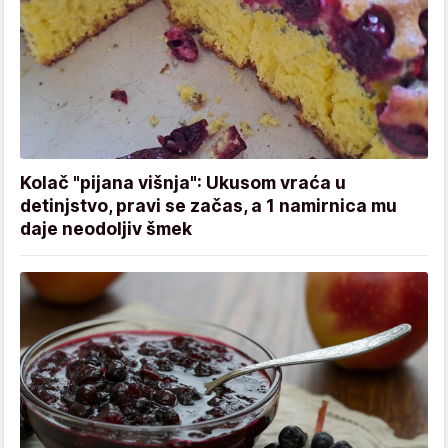
Kolač "pijana višnja": Ukusom vraća u
detinjstvo, pravi se začas, a 1 namirnica mu
daje neodoljiv šmek