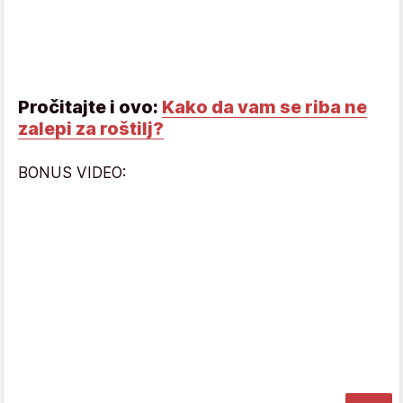
Pročitajte i ovo:
Kako da vam se riba ne
zalepi za roštilj?
BONUS VIDEO: