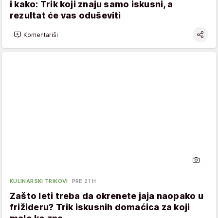
i kako: Trik koji znaju samo iskusni, a
rezultat će vas oduševiti
Komentariši
KULINARSKI TRIKOVI
PRE 21 H
Zašto leti treba da okrenete jaja naopako u
frižideru? Trik iskusnih domaćica za koji