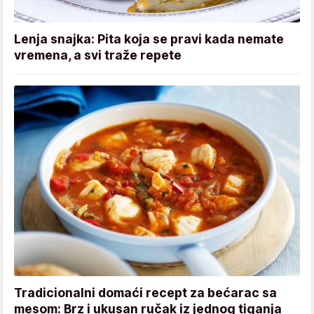
Lenja snajka: Pita koja se pravi kada nemate
vremena, a svi traže repete
Tradicionalni domaći recept za bećarac sa
mesom: Brz i ukusan ručak iz jednog tiganja