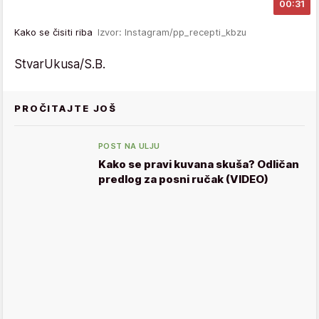
00:31
Kako se čisiti riba
Izvor: Instagram/pp_recepti_kbzu
StvarUkusa/S.B.
PROČITAJTE JOŠ
POST NA ULJU
Kako se pravi kuvana skuša? Odličan
predlog za posni ručak (VIDEO)