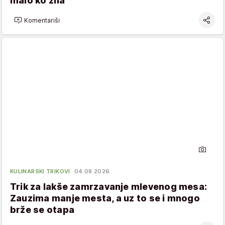
malo ko zna
Komentariši
KULINARSKI TRIKOVI
04.08.2026.
Trik za lakše zamrzavanje mlevenog mesa:
Zauzima manje mesta, a uz to se i mnogo
brže se otapa