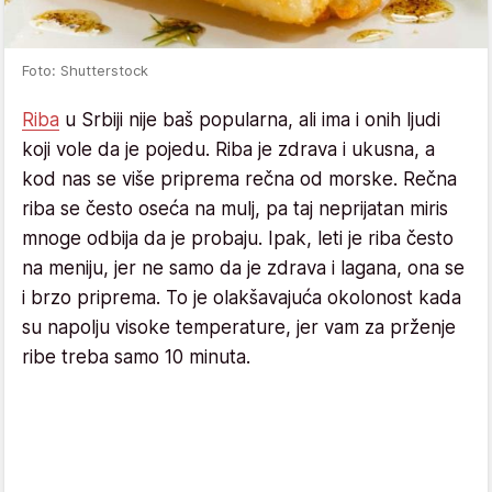
Foto: Shutterstock
Riba
u Srbiji nije baš popularna, ali ima i onih ljudi
koji vole da je pojedu. Riba je zdrava i ukusna, a
kod nas se više priprema rečna od morske. Rečna
riba se često oseća na mulj, pa taj neprijatan miris
mnoge odbija da je probaju. Ipak, leti je riba često
na meniju, jer ne samo da je zdrava i lagana, ona se
i brzo priprema. To je olakšavajuća okolonost kada
su napolju visoke temperature, jer vam za prženje
ribe treba samo 10 minuta.