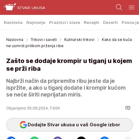
Naslovna
Najnovije
Praznici i slave
Recepti
Deserti
Posna je
Naslovna
Trikovi i saveti
Kulinarski trikovi
Kako da se kuća
ne usmrdi prilikom prženja ribe
Zašto se dodaje krompir u tiganj u kojem
se prži riba
Najbrži način da pripremite ribu jeste da je
ispržite, a ako u tiganj dodate i krompir kućom
se neće širiti neprijatan miris.
Objavljeno 05.06.2024. 7:00h
Dodajte Stvar ukusa u vaš Google izbor