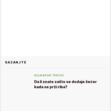
SAZANJTE
KULINARSKI TRIKOVI
Da li znate zašto se dodaje šećer
kada se prži riba?