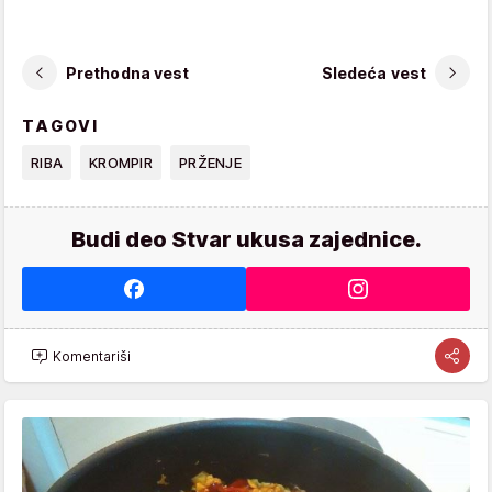
Prethodna vest
Sledeća vest
TAGOVI
RIBA
KROMPIR
PRŽENJE
Budi deo Stvar ukusa zajednice.
Komentariši