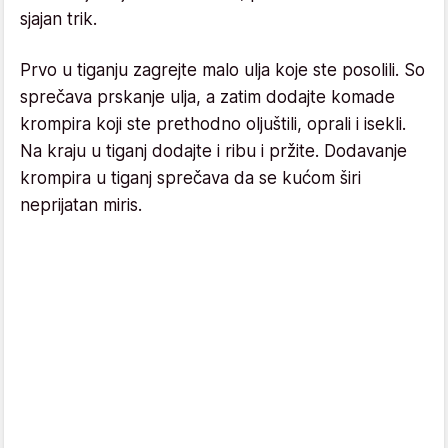
sjajan trik.
Prvo u tiganju zagrejte malo ulja koje ste posolili. So
sprečava prskanje ulja, a zatim dodajte komade
krompira koji ste prethodno oljuštili, oprali i isekli.
Na kraju u tiganj dodajte i ribu i pržite. Dodavanje
krompira u tiganj sprečava da se kućom širi
neprijatan miris.