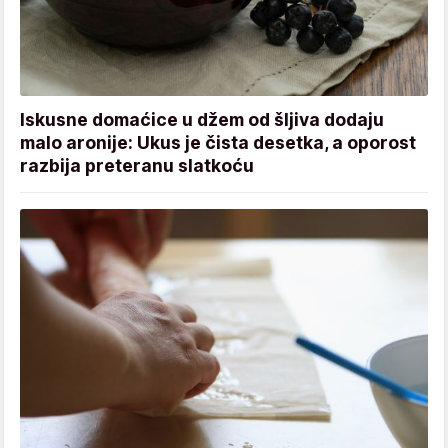
Iskusne domaćice u džem od šljiva dodaju
malo aronije: Ukus je čista desetka, a oporost
razbija preteranu slatkoću