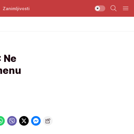
Zanimljivosti
 Ne
imenu