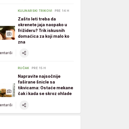
KULINARSKI TRIKOVI
PRE 14 H
Zašto leti treba da
okrenete jaja naopako u
frižideru? Trik iskusnih
domaćica za koji malo ko
zna
ntariši
RUČAK
PRE 15 H
Napravite najsočnije
faširane šnicle sa
tikvicama: Ostaće mekane
čak i kada se skroz ohlade
ntariši