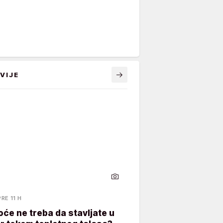
VIJE
PRE 11 H
oće ne treba da stavljate u