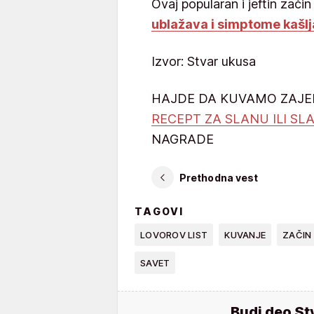
Ovaj popularan i jeftin zači
ublažava i simptome kašlj
Izvor: Stvar ukusa
HAJDE DA KUVAMO ZAJ
RECEPT ZA SLANU ILI SL
NAGRADE
Prethodna vest
TAGOVI
LOVOROV LIST
KUVANJE
ZAČIN
SAVET
Budi deo St