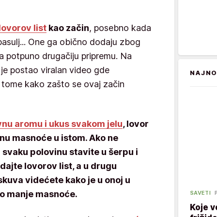
lovorov list
kao začin
, posebno kada
pasulj... One ga obično dodaju zbog
ma potpuno drugačiju pripremu. Na
 je postao viralan video gde
NAJNO
o tome kako zašto se ovaj začin
vnu aromu i ukus svakom jelu
, lovor
ičinu masnoće u istom. Ako ne
i svaku polovinu stavite u šerpu i
dajte lovorov list, a u drugu
skuva videćete kako je u onoj u
ogo manje masnoće.
SAVETI
Koje v