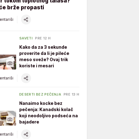
er tokom toplotnog talasa?
će brže propasti
ntariši
SAVETI
PRE 12 H
Kako da za 3 sekunde
proverite da li je pileće
meso sveže? Ovaj trik
koriste i mesari
ntariši
DESERTI BEZ PEČENJA
PRE 13 H
Nanaimo kocke bez
pečenja: Kanadski kolač
koji neodoljivo podseća na
bajadere
ntariši