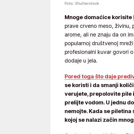
Foto: Shutterstock
Mnoge domaćice korisite
prave crveno meso, živinu, 
arome, ali ne znaju da on i
popularnoj društvenoj mreži
profesionalni kuvar govori 
dodaje u jela.
Pored toga što daje predi
se koristi i da smanji kol
verujete, prepolovite pile 
prelijte vodom. U jednu do
nemojte. Kada se piletina 
kojoj se nalazi začin mn