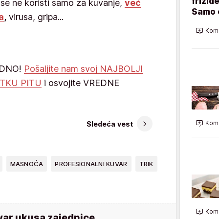
frižid
n se ne koristi samo za kuvanje,
već
Samo 
a
,
virusa, gripa...
Kome
EDNO!
Pošaljite nam svoj NAJBOLJI
ATKU PITU
i osvojite VREDNE
Kome
Sledeća vest
MASNOĆA
PROFESIONALNI KUVAR
TRIK
Kome
var ukusa zajednice.