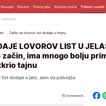
Recepti
Deserti
Posna jela
Kuhinje sveta
Trikovi i saveti
i namirnica
eti
Zašto se lovorov list dodaje u hranu
AJE LOVOROV LIST U JELA:
o začin, ima mnogo bolju pr
tkrio tajnu
 list dodaje u jelo, sem da poboljša
Komentariši