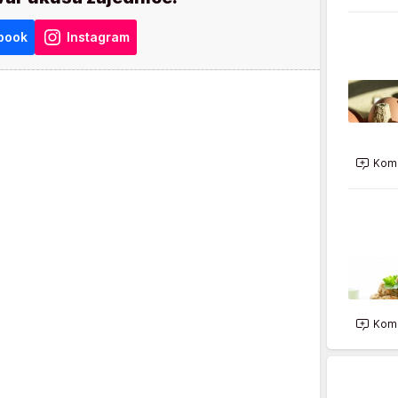
book
Instagram
Kome
Kome