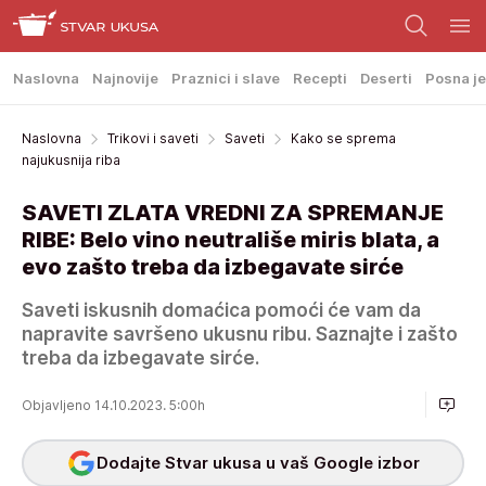
Naslovna
Najnovije
Praznici i slave
Recepti
Deserti
Posna je
Naslovna
Trikovi i saveti
Saveti
Kako se sprema
najukusnija riba
SAVETI ZLATA VREDNI ZA SPREMANJE
RIBE: Belo vino neutrališe miris blata, a
evo zašto treba da izbegavate sirće
Saveti iskusnih domaćica pomoći će vam da
napravite savršeno ukusnu ribu. Saznajte i zašto
treba da izbegavate sirće.
Objavljeno 14.10.2023. 5:00h
Dodajte Stvar ukusa u vaš Google izbor