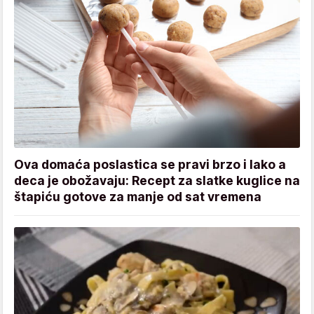
Ova domaća poslastica se pravi brzo i lako a
deca je obožavaju: Recept za slatke kuglice na
štapiću gotove za manje od sat vremena