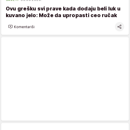
Ovu grešku svi prave kada dodaju beli luk u
kuvano jelo: Može da upropasti ceo ručak
Komentariši