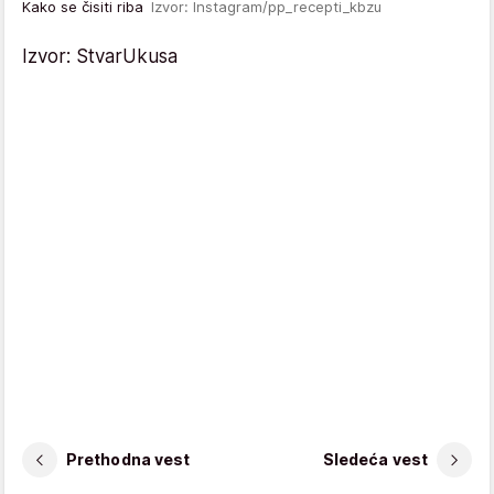
Kako se čisiti riba
Izvor: Instagram/pp_recepti_kbzu
Izvor: StvarUkusa
Prethodna vest
Sledeća vest