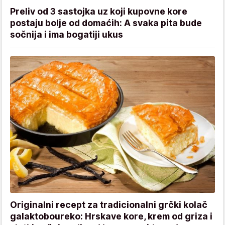
Preliv od 3 sastojka uz koji kupovne kore
postaju bolje od domaćih: A svaka pita bude
sočnija i ima bogatiji ukus
Originalni recept za tradicionalni grčki kolač
galaktoboureko: Hrskave kore, krem od griza i