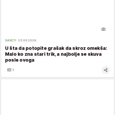
SAVETI
03.08.2026.
U šta da potopite grašak da skroz omekša:
Malo ko zna stari trik, a najbolje se skuva
posle ovoga
1