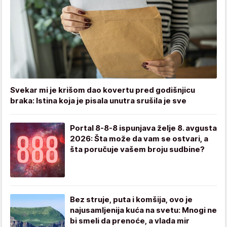
Svekar mi je krišom dao kovertu pred godišnjicu
braka: Istina koja je pisala unutra srušila je sve
Portal 8-8-8 ispunjava želje 8. avgusta
2026: Šta može da vam se ostvari, a
šta poručuje vašem broju sudbine?
Bez struje, puta i komšija, ovo je
najusamljenija kuća na svetu: Mnogi ne
bi smeli da prenoće, a vlada mir