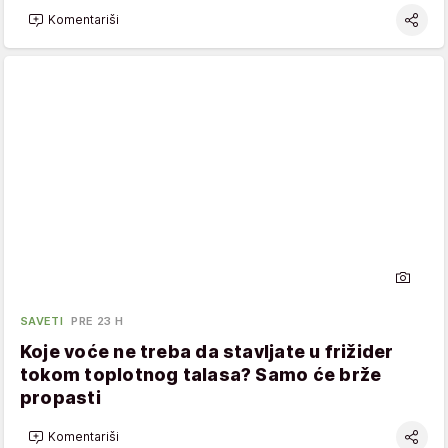
Komentariši
SAVETI
PRE 23 H
Koje voće ne treba da stavljate u frižider
tokom toplotnog talasa? Samo će brže
propasti
Komentariši