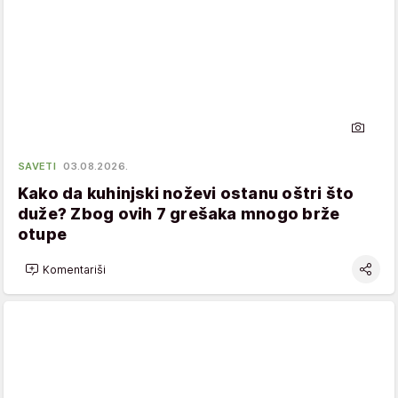
SAVETI
03.08.2026.
Kako da kuhinjski noževi ostanu oštri što
duže? Zbog ovih 7 grešaka mnogo brže
otupe
Komentariši