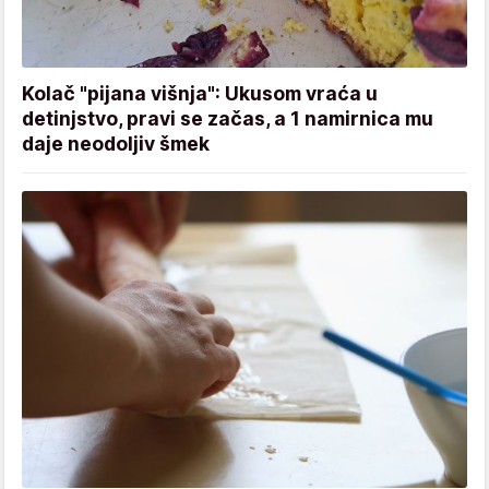
Kolač "pijana višnja": Ukusom vraća u
detinjstvo, pravi se začas, a 1 namirnica mu
daje neodoljiv šmek