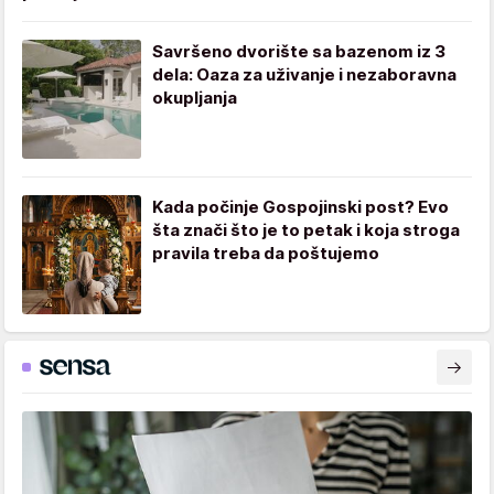
Savršeno dvorište sa bazenom iz 3
dela: Oaza za uživanje i nezaboravna
okupljanja
Kada počinje Gospojinski post? Evo
šta znači što je to petak i koja stroga
pravila treba da poštujemo