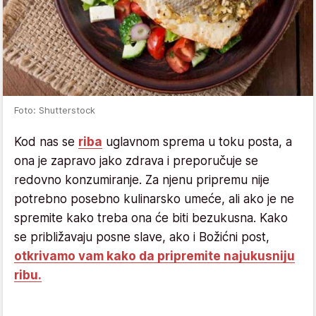
Foto: Shutterstock
Kod nas se
riba
uglavnom sprema u toku posta, a
ona je zapravo jako zdrava i preporučuje se
redovno konzumiranje. Za njenu pripremu nije
potrebno posebno kulinarsko umeće, ali ako je ne
spremite kako treba ona će biti bezukusna. Kako
se približavaju posne slave, ako i Božićni post,
otkrivamo vam kako da pripremite najukusniju
ribu.