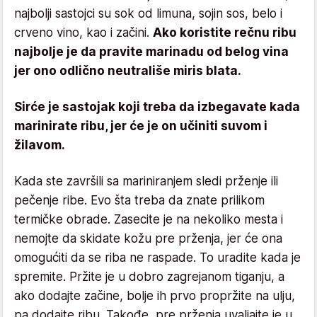
najbolji sastojci su sok od limuna, sojin sos, belo i
crveno vino, kao i začini.
Ako koristite rečnu ribu
najbolje je da pravite marinadu od belog vina
jer ono odlično neutrališe miris blata.
Sirće je sastojak koji treba da izbegavate kada
marinirate ribu, jer će je on učiniti suvom i
žilavom.
Kada ste završili sa mariniranjem sledi prženje ili
pečenje ribe. Evo šta treba da znate prilikom
termičke obrade. Zasecite je na nekoliko mesta i
nemojte da skidate kožu pre prženja, jer će ona
omogućiti da se riba ne raspade. To uradite kada je
spremite. Pržite je u dobro zagrejanom tiganju, a
ako dodajte začine, bolje ih prvo propržite na ulju,
pa dodajte ribu. Takođe, pre prženja uvaljajte je u