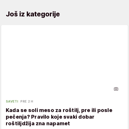
Još iz kategorije
SAVETI
PRE 2 H
Kada se soli meso za roštilj, pre ili posle
pečenja? Pravilo koje svaki dobar
roštiljdžija zna napamet