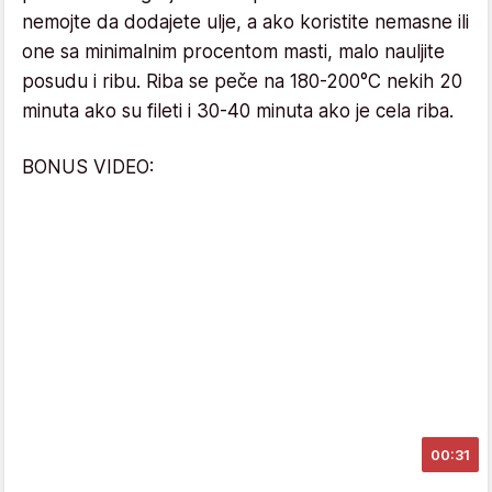
nemojte da dodajete ulje, a ako koristite nemasne ili
one sa minimalnim procentom masti, malo nauljite
posudu i ribu. Riba se peče na 180-200°C nekih 20
minuta ako su fileti i 30-40 minuta ako je cela riba.
BONUS VIDEO:
00:31