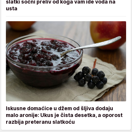
slatki sočni preliv od koga vam ide voda na
usta
Iskusne domaćice u džem od šljiva dodaju
malo aronije: Ukus je čista desetka, a oporost
razbija preteranu slatkoću