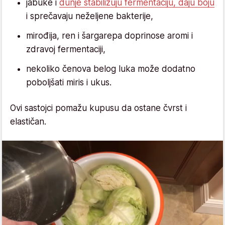
jabuke i
dunje stabilizuju fermentaciju, daju boju
i sprečavaju neželjene bakterije,
mirođija, ren i šargarepa doprinose aromi i
zdravoj fermentaciji,
nekoliko čenova belog luka može dodatno
poboljšati miris i ukus.
Ovi sastojci pomažu kupusu da ostane čvrst i
elastičan.