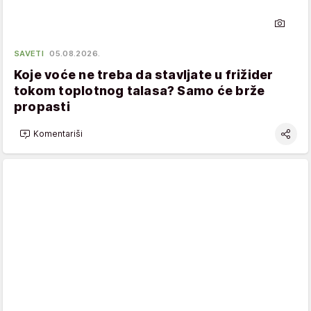
SAVETI
05.08.2026.
Koje voće ne treba da stavljate u frižider
tokom toplotnog talasa? Samo će brže
propasti
Komentariši