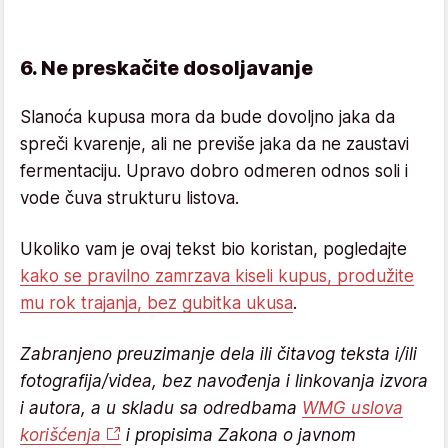
6. Ne preskačite dosoljavanje
Slanoća kupusa mora da bude dovoljno jaka da
spreči kvarenje, ali ne previše jaka da ne zaustavi
fermentaciju. Upravo dobro odmeren odnos soli i
vode čuva strukturu listova.
Ukoliko vam je ovaj tekst bio koristan, pogledajte
kako se pravilno zamrzava kiseli kupus, produžite
mu rok trajanja, bez gubitka ukusa
.
Zabranjeno preuzimanje dela ili čitavog teksta i/ili
fotografija/videa, bez navođenja i linkovanja izvora
i autora, a u skladu sa odredbama
WMG uslova
korišćenja
i propisima Zakona o javnom