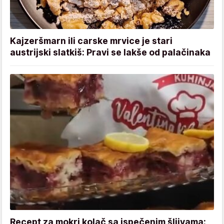
Kajzeršmarn ili carske mrvice je stari
austrijski slatkiš: Pravi se lakše od palačinaka
Recept za mokri kolač sa ispečenim šljivama: