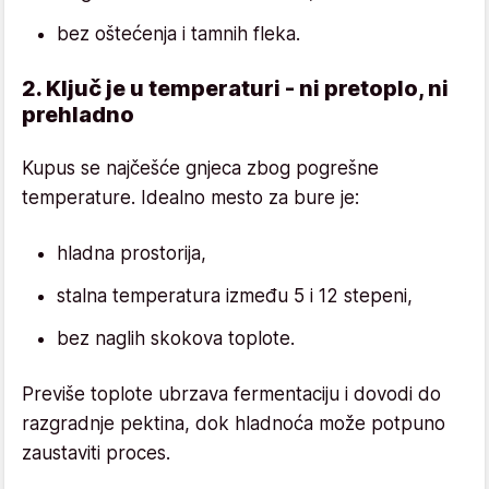
bez oštećenja i tamnih fleka.
2. Ključ je u temperaturi - ni pretoplo, ni
prehladno
Kupus se najčešće gnjeca zbog pogrešne
temperature. Idealno mesto za bure je:
hladna prostorija,
stalna temperatura između 5 i 12 stepeni,
bez naglih skokova toplote.
Previše toplote ubrzava fermentaciju i dovodi do
razgradnje pektina, dok hladnoća može potpuno
zaustaviti proces.