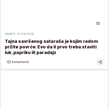
SAVETI
07.08.2026.
Tajna savršenog sataraša je kojim redom
pržite povrće: Evo da li prvo treba staviti
luk, papriku ili paradajz
Komentariši