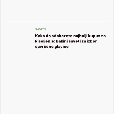
SAVETI
Kako da odaberete najbolji kupus za
kiseljenje: Bakini saveti za izbor
savršene glavice