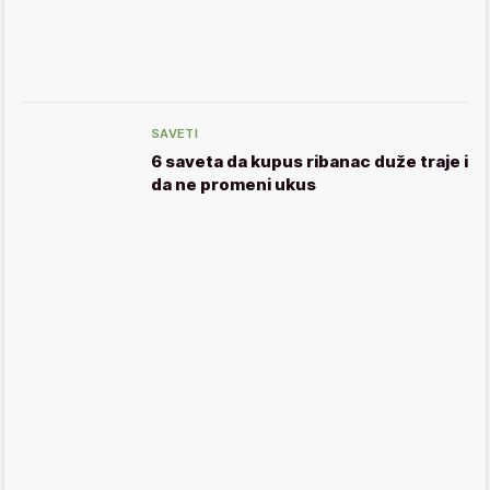
SAVETI
6 saveta da kupus ribanac duže traje i
da ne promeni ukus