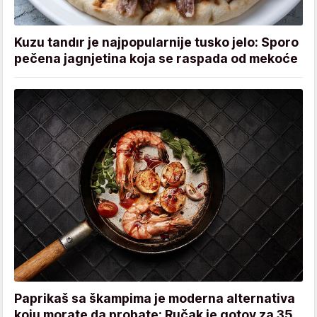
Kuzu tandır je najpopularnije tusko jelo: Sporo
pečena jagnjetina koja se raspada od mekoće
Paprikaš sa škampima je moderna alternativa
koju morate da probate: Ručak je gotov za 35