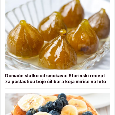
Domaće slatko od smokava: Starinski recept
za poslasticu boje ćilibara koja miriše na leto