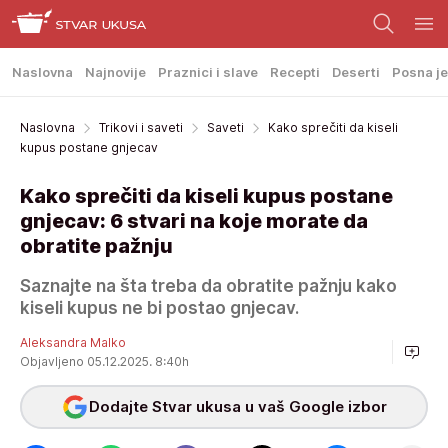
Naslovna
Najnovije
Praznici i slave
Recepti
Deserti
Posna je
Naslovna
Trikovi i saveti
Saveti
Kako sprečiti da kiseli
kupus postane gnjecav
Kako sprečiti da kiseli kupus postane
gnjecav: 6 stvari na koje morate da
obratite pažnju
Saznajte na šta treba da obratite pažnju kako
kiseli kupus ne bi postao gnjecav.
Aleksandra Malko
Objavljeno 05.12.2025. 8:40h
Dodajte Stvar ukusa u vaš Google izbor