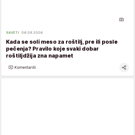
SAVETI
06.08.2026.
Kada se soli meso za roštilj, pre ili posle
pečenja? Pravilo koje svaki dobar
roštiljdžija zna napamet
Komentariši