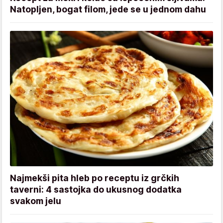
Natopljen, bogat filom, jede se u jednom dahu
Najmekši pita hleb po receptu iz grčkih
taverni: 4 sastojka do ukusnog dodatka
svakom jelu