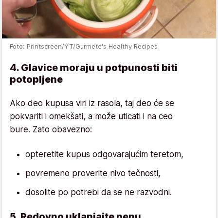
Foto: Printscreen/YT/Gurmete's Healthy Recipes
4. Glavice moraju u potpunosti biti
potopljene
Ako deo kupusa viri iz rasola, taj deo će se
pokvariti i omekšati, a može uticati i na ceo
bure. Zato obavezno:
opteretite kupus odgovarajućim teretom,
povremeno proverite nivo tečnosti,
dosolite po potrebi da se ne razvodni.
5. Redovno uklanjajte penu