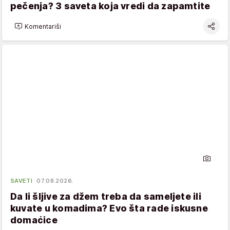
pečenja? 3 saveta koja vredi da zapamtite
Komentariši
SAVETI
07.08.2026.
Da li šljive za džem treba da sameljete ili
kuvate u komadima? Evo šta rade iskusne
domaćice