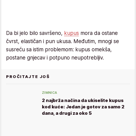
Da bi jelo bilo savršeno,
kupus
mora da ostane
čvrst, elastičan i pun ukusa. Međutim, mnogi se
susreću sa istim problemom: kupus omekša,
postane gnjecav i potpuno neupotrebljiv.
PROČITAJTE JOŠ
ZIMNICA
2 najbrža načina da ukiselite kupus
kod kuće: Jedan je gotov za samo 2
dana, a drugi za oko 5