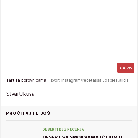
00:26
Tart sa borovnicama
Izvor: Instagram/recetassaludables.alicia
StvarUkusa
PROČITAJTE JOŠ
DESERTI BEZ PEČENJA
DESERT SA SMOKVAMA I ČIJOM U