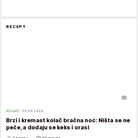
RECEPT
KOLAČI
03.08.2026.
Brzi i kremast kolač bračna noć: Ništa se ne
peče, a dodaju se keks i orasi