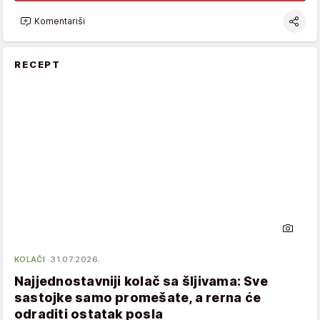
Komentariši
RECEPT
KOLAČI
31.07.2026.
Najjednostavniji kolač sa šljivama: Sve
sastojke samo promešate, a rerna će
odraditi ostatak posla