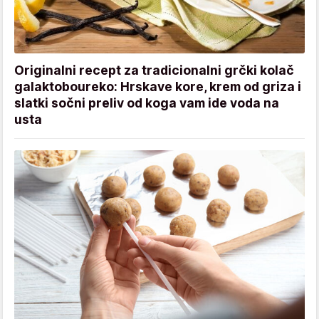
Originalni recept za tradicionalni grčki kolač
galaktoboureko: Hrskave kore, krem od griza i
slatki sočni preliv od koga vam ide voda na
usta