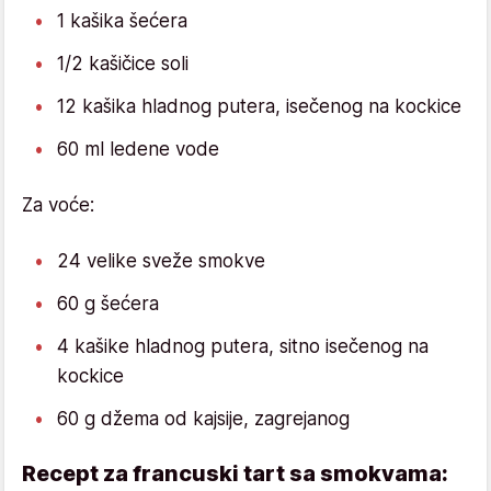
1 kašika šećera
1/2 kašičice soli
12 kašika hladnog putera, isečenog na kockice
60 ml ledene vode
Za voće:
24 velike sveže smokve
60 g šećera
4 kašike hladnog putera, sitno isečenog na
kockice
60 g džema od kajsije, zagrejanog
Recept za francuski tart sa smokvama: