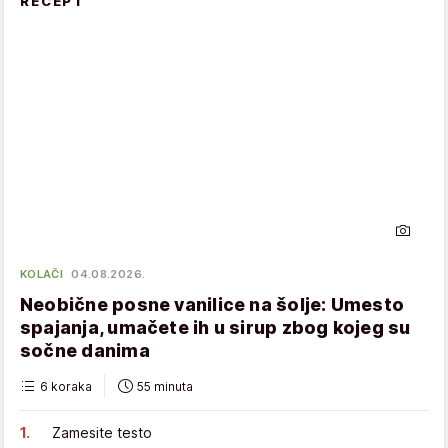
RECEPT
KOLAČI
04.08.2026.
Neobične posne vanilice na šolje: Umesto
spajanja, umačete ih u sirup zbog kojeg su
sočne danima
6 koraka
55 minuta
Zamesite testo