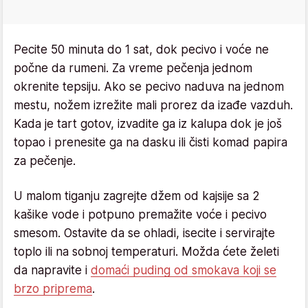
Pecite 50 minuta do 1 sat, dok pecivo i voće ne
počne da rumeni. Za vreme pečenja jednom
okrenite tepsiju. Ako se pecivo naduva na jednom
mestu, nožem izrežite mali prorez da izađe vazduh.
Kada je tart gotov, izvadite ga iz kalupa dok je još
topao i prenesite ga na dasku ili čisti komad papira
za pečenje.
U malom tiganju zagrejte džem od kajsije sa 2
kašike vode i potpuno premažite voće i pecivo
smesom. Ostavite da se ohladi, isecite i servirajte
toplo ili na sobnoj temperaturi. Možda ćete želeti
da napravite i
domaći puding od smokava koji se
brzo priprema
.