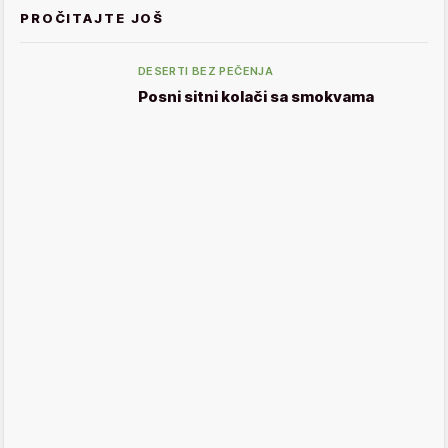
PROČITAJTE JOŠ
DESERTI BEZ PEČENJA
Posni sitni kolači sa smokvama