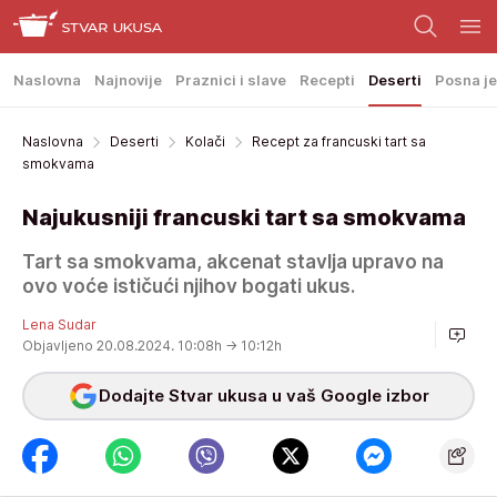
Naslovna
Najnovije
Praznici i slave
Recepti
Deserti
Posna je
Naslovna
Deserti
Kolači
Recept za francuski tart sa
smokvama
Najukusniji francuski tart sa smokvama
Tart sa smokvama, akcenat stavlja upravo na
ovo voće ističući njihov bogati ukus.
Lena Sudar
Objavljeno 20.08.2024. 10:08h
→ 10:12h
Dodajte Stvar ukusa u vaš Google izbor