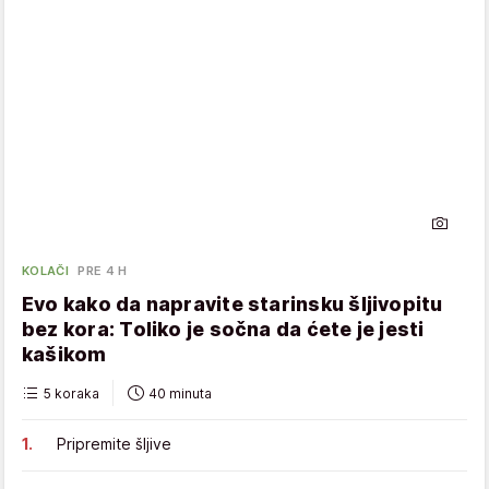
KOLAČI
PRE 4 H
Evo kako da napravite starinsku šljivopitu
bez kora: Toliko je sočna da ćete je jesti
kašikom
5 koraka
40 minuta
Pripremite šljive