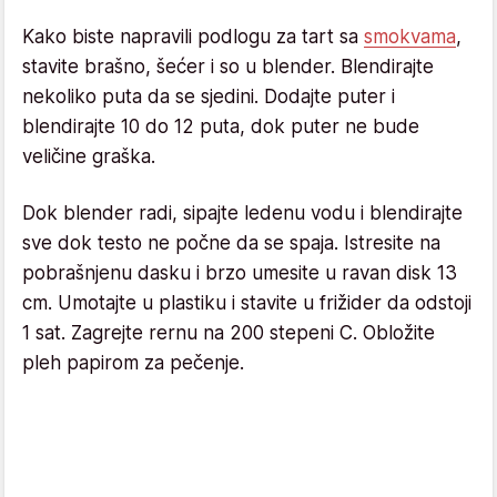
Kako biste napravili podlogu za tart sa
smokvama
,
stavite brašno, šećer i so u blender. Blendirajte
nekoliko puta da se sjedini. Dodajte puter i
blendirajte 10 do 12 puta, dok puter ne bude
veličine graška.
Dok blender radi, sipajte ledenu vodu i blendirajte
sve dok testo ne počne da se spaja. Istresite na
pobrašnjenu dasku i brzo umesite u ravan disk 13
cm. Umotajte u plastiku i stavite u frižider da odstoji
1 sat. Zagrejte rernu na 200 stepeni C. Obložite
pleh papirom za pečenje.