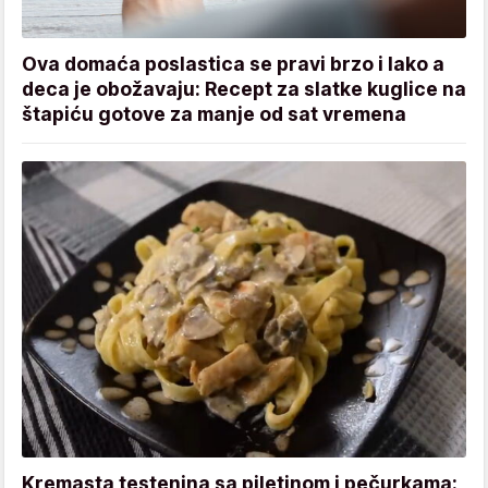
Ova domaća poslastica se pravi brzo i lako a
deca je obožavaju: Recept za slatke kuglice na
štapiću gotove za manje od sat vremena
Kremasta testenina sa piletinom i pečurkama: