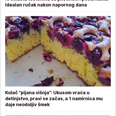
Idealan ručak nakon napornog dana
Kolač "pijana višnja": Ukusom vraća u
detinjstvo, pravi se začas, a 1 namirnica mu
daje neodoljiv šmek