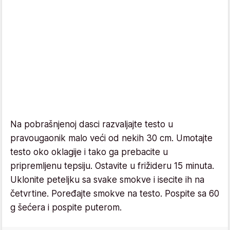
Na pobrašnjenoj dasci razvaljajte testo u
pravougaonik malo veći od nekih 30 cm. Umotajte
testo oko oklagije i tako ga prebacite u
pripremljenu tepsiju. Ostavite u frižideru 15 minuta.
Uklonite peteljku sa svake smokve i isecite ih na
četvrtine. Poređajte smokve na testo. Pospite sa 60
g šećera i pospite puterom.