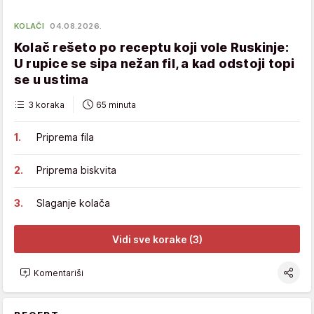
KOLAČI
04.08.2026.
Kolač rešeto po receptu koji vole Ruskinje:
U rupice se sipa nežan fil, a kad odstoji topi
se u ustima
3 koraka
65 minuta
Priprema fila
Priprema biskvita
Slaganje kolača
Vidi sve korake (3)
Komentariši