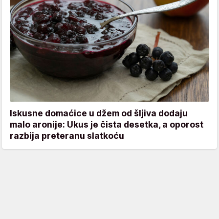
Iskusne domaćice u džem od šljiva dodaju
malo aronije: Ukus je čista desetka, a oporost
razbija preteranu slatkoću