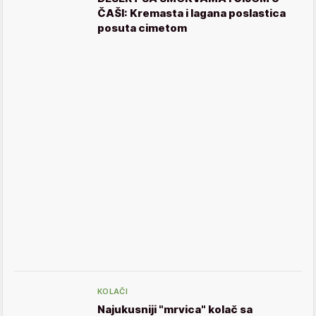
ČAŠI: Kremasta i lagana poslastica
posuta cimetom
KOLAČI
Najukusniji "mrvica" kolač sa