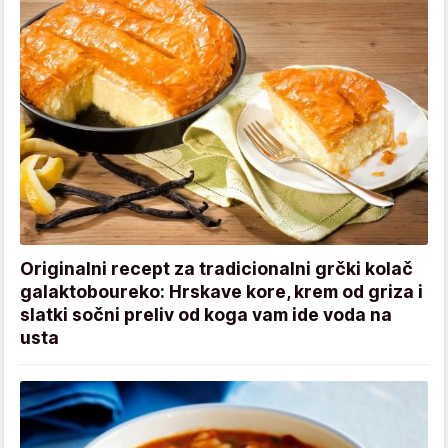
Originalni recept za tradicionalni grčki kolač
galaktoboureko: Hrskave kore, krem od griza i
slatki sočni preliv od koga vam ide voda na
usta