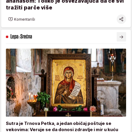
ananasom: Toliko je osvežavajuća da će svi
tražiti parče više
Komentariši
Sutra je Trnova Petka, a jedan običaj poštuje se
vekovima: Veruje se da donosi zdravlje i mir u kuću