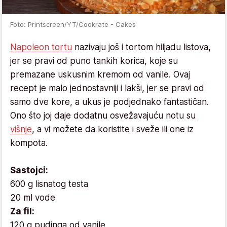
Foto: Printscreen/YT/Cookrate - Cakes
Napoleon tortu
nazivaju još i tortom hiljadu listova,
jer se pravi od puno tankih korica, koje su
premazane uskusnim kremom od vanile. Ovaj
recept je malo jednostavniji i lakši, jer se pravi od
samo dve kore, a ukus je podjednako fantastičan.
Ono što joj daje dodatnu osvežavajuću notu su
višnje
, a vi možete da koristite i sveže ili one iz
kompota.
Sastojci:
600 g lisnatog testa
20 ml vode
Za fil:
120 g pudinga od vanile