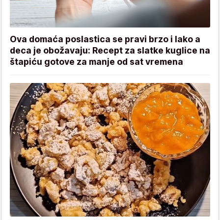
Ova domaća poslastica se pravi brzo i lako a
deca je obožavaju: Recept za slatke kuglice na
štapiću gotove za manje od sat vremena