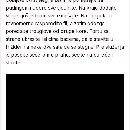
pudingom i dobro sve sjedinite. Na kraju dodajte
višnje i još jednom sve izmešajte. Na donju koru
ravnomerno rasporedite fil, a zatim odozgo
poređajte trouglove od druge kore. Tortu sa
strane ukrasite listićima badema, pa je stavite u
frižider na neka dva sata da se stegne. Pre služenja
je pospite šećerom u prahu, secite na parčiće i
služite.