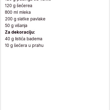
120 g šećerea
800 ml mleka
200 g slatke pavlake
50 g višanja
Za dekoraciju:
40 g listića badema
10 g šećera u prahu