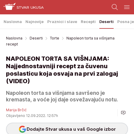
Naslovna
Najnovije
Praznici i slave
Recepti
Deserti
Posna je
Naslovna
Deserti
Torte
Napoleon torta sa višnjama
recept
NAPOLEON TORTA SA VIŠNJAMA:
Najjednostavniji recept za čuvenu
poslasticu koja osvaja na prvi zalogaj
(VIDEO)
Napoleon torta sa višnjama savršeno je
kremasta, a voće joj daje osvežavajuću notu.
Marija Brčić
Objavljeno 12.09.2022. 12:57h
Dodajte Stvar ukusa u vaš Google izbor