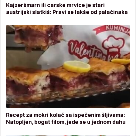
Kajzeršmarn ili carske mrvice je stari
austrijski slatkiš: Pravi se lakše od palačinaka
Recept za mokri kolač sa ispečenim šljivama:
Natopljen, bogat filom, jede se u jednom dahu