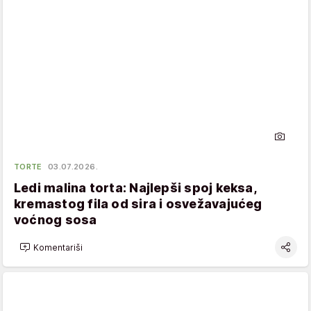
TORTE
03.07.2026.
Ledi malina torta: Najlepši spoj keksa,
kremastog fila od sira i osvežavajućeg
voćnog sosa
Komentariši