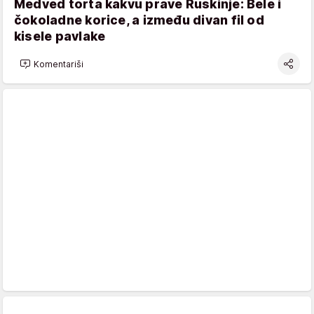
Medved torta kakvu prave Ruskinje: Bele i
čokoladne korice, a između divan fil od
kisele pavlake
Komentariši