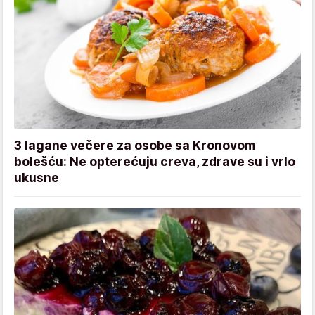
3 lagane večere za osobe sa Kronovom
bolešću: Ne opterećuju creva, zdrave su i vrlo
ukusne