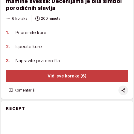
mamine sveske: Decenijama je bila simbol
porodičnih slavlja
6 koraka
200 minuta
Pripremite kore
Ispecite kore
Napravite prvi deo fila
Vidi sve korake (6)
Komentariši
RECEPT