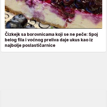
Čizkejk sa borovnicama koji se ne peče: Spoj
belog fila i voćnog preliva daje ukus kao iz
najbolje poslastičarnice