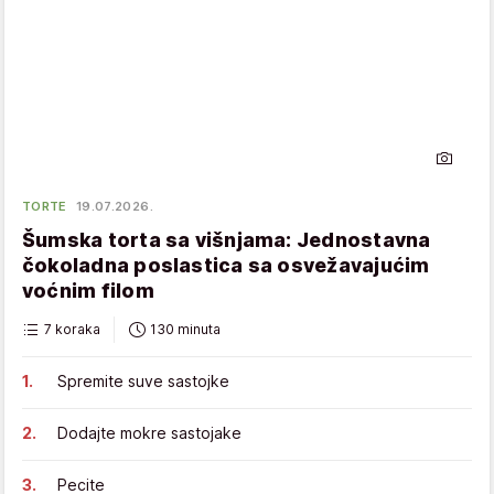
TORTE
19.07.2026.
Šumska torta sa višnjama: Jednostavna
čokoladna poslastica sa osvežavajućim
voćnim filom
7 koraka
130 minuta
Spremite suve sastojke
Dodajte mokre sastojake
Pecite