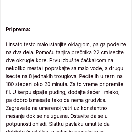
Priprema:
Linsato testo malo istanjite oklagijom, pa ga podelite
na dva dela. Pomoću tanjira prečnika 22 cm isecite
dve okrugle kore. Prvu izbušite čačkalicom na
nekoliko mesta i poprskajte sa malo vode, a drugu
isecite na 8 jednakih trouglova. Pecite ih u rerni na
180 stepeni oko 20 minuta. Za to vreme pripremite
fil. U šerpu sipajte puding, dodajte šećer i mleko,
pa dobro izmešajte tako da nema grudvica.
Zagrevajte na umerenoj vatri uz konstantno
mešanje dok se ne zgusne. Ostavite da se u
potpunosti ohladi. Slatku pavlaku umutite da
dobijete čvrst šlag, a zatim je pomešajte sa