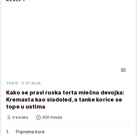
TORTE
17.07.2026.
Kako se pravi ruska torta mlečna devojka:
Kremasta kao sladoled, a tanke korice se
tope u ustima
4 koraka
300 minuta
Priprema kore