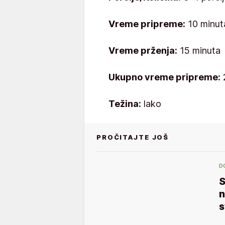
Vreme pripreme:
10 minut
Vreme prženja:
15 minuta
Ukupno vreme pripreme:
Težina:
lako
PROČITAJTE JOŠ
D
S
n
s