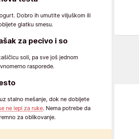
i jogurt. Dobro ih umutite viljuškom ili
bijete glatku smesu.
ašak za pecivo i so
ašičicu soli, pa sve još jednom
ravnomerno rasporede.
testo
uz stalno mešanje, dok ne dobijete
e ne lepi za ruke
. Nema potrebe da
remno za oblikovanje.