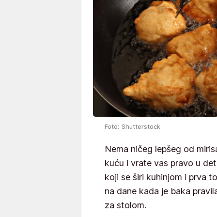
Foto: Shutterstock
Nema ničeg lepšeg od mirisa
kuću i vrate vas pravo u deti
koji se širi kuhinjom i prva 
na dane kada je baka pravil
za stolom.