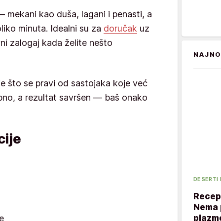
— mekani kao duša, lagani i penasti, a
liko minuta. Idealni su za
doručak
uz
evni zalogaj kada želite nešto
NAJNO
e što se pravi od sastojaka koje već
bno, a rezultat savršen — baš onako
ije
DESERTI
Recept
Nema p
plazme
e