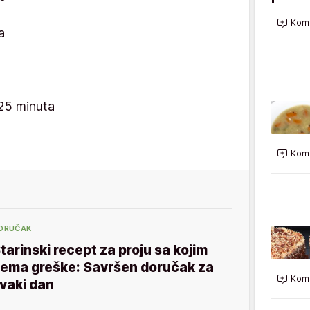
Kome
a
25 minuta
Kome
ORUČAK
tarinski recept za proju sa kojim
ema greške: Savršen doručak za
Kome
vaki dan