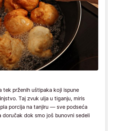
 tek prženih uštipaka koji ispune
njstvo. Taj zvuk ulja u tiganju, miris
topla porcija na tanjiru — sve podseća
a doručak dok smo još bunovni sedeli