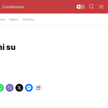
Zanimljivosti
aste
Napici
Zimnica
ni su