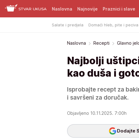
Naslovna
Najnovije
Praznici i slave
Salate i predjela
Domaći hleb, pite i peciva
Naslovna
Recepti
Glavno jel
Najbolji uštip
kao duša i got
Isprobajte recept za baki
i savršeni za doručak.
Objavljeno 10.11.2025. 7:00h
Dodajte S