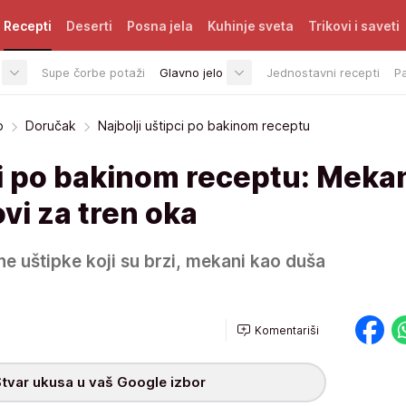
Recepti
Deserti
Posna jela
Kuhinje sveta
Trikovi i saveti
Supe čorbe potaži
Glavno jelo
Jednostavni recepti
P
o
Doručak
Najbolji uštipci po bakinom receptu
ci po bakinom receptu: Meka
ovi za tren oka
ne uštipke koji su brzi, mekani kao duša
Komentariši
tvar ukusa u vaš Google izbor