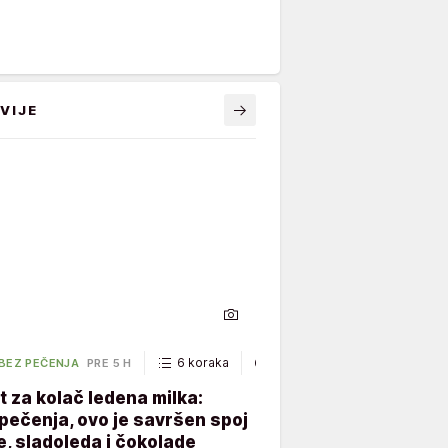
VIJE
6 koraka
40 minuta
 BEZ PEČENJA
PRE 5 H
 za kolač ledena milka:
ečenja, ovo je savršen spoj
, sladoleda i čokolade