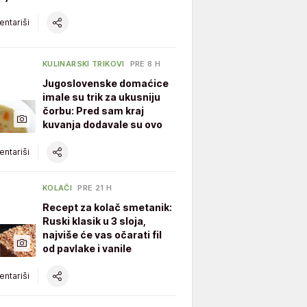
ntariši
KULINARSKI TRIKOVI
PRE 8 H
Jugoslovenske domaćice
imale su trik za ukusniju
čorbu: Pred sam kraj
kuvanja dodavale su ovo
ntariši
KOLAČI
PRE 21 H
Recept za kolač smetanik:
Ruski klasik u 3 sloja,
najviše će vas očarati fil
od pavlake i vanile
ntariši