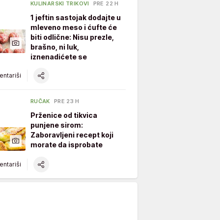
KULINARSKI TRIKOVI
PRE 22 H
1 jeftin sastojak dodajte u
mleveno meso i ćufte će
biti odlične: Nisu prezle,
brašno, ni luk,
iznenadićete se
ntariši
RUČAK
PRE 23 H
Prženice od tikvica
punjene sirom:
Zaboravljeni recept koji
morate da isprobate
ntariši