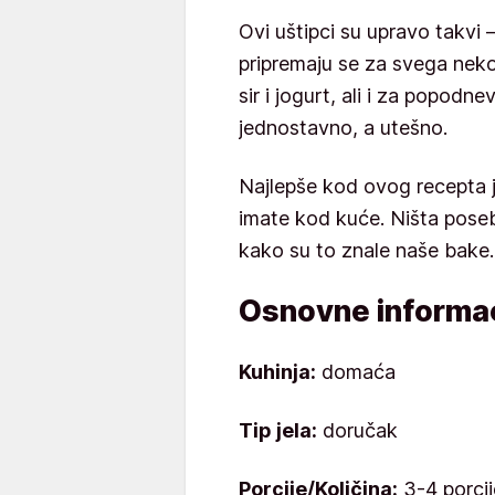
Ovi uštipci su upravo takvi 
pripremaju se za svega neko
sir i jogurt, ali i za popodn
jednostavno, a utešno.
Najlepše kod ovog recepta j
imate kod kuće. Ništa pose
kako su to znale naše bake.
Osnovne informac
Kuhinja:
domaća
Tip jela:
doručak
Porcije/Količina:
3-4 porcij