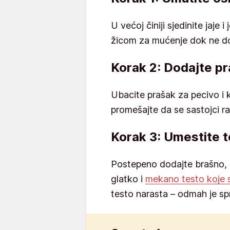
U većoj činiji sjedinite jaje 
žicom za mućenje dok ne do
Korak 2: Dodajte pr
Ubacite prašak za pecivo i k
promešajte da se sastojci 
Korak 3: Umestite 
Postepeno dodajte brašno, 
glatko i
mekano testo koje s
testo narasta – odmah je sp