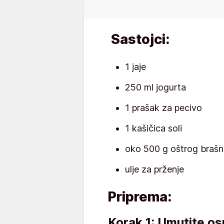
Sastojci:
1 jaje
250 ml jogurta
1 prašak za pecivo
1 kašičica soli
oko 500 g oštrog brašn
ulje za prženje
Priprema:
Korak 1: Umutite os