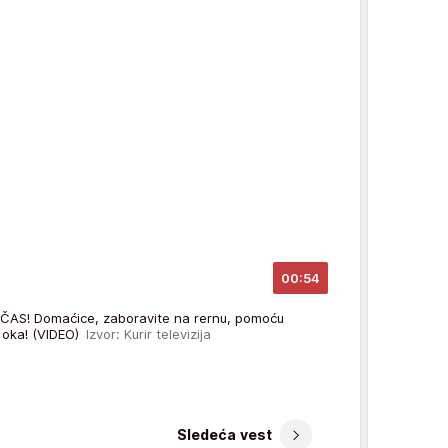
00:54
AS! Domaćice, zaboravite na rernu, pomoću
 oka! (VIDEO)
Izvor: Kurir televizija
Sledeća vest