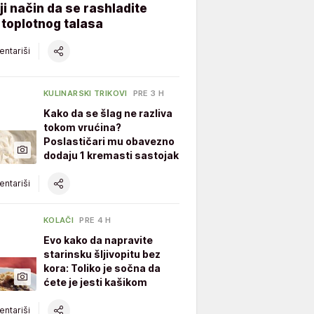
ji način da se rashladite
toplotnog talasa
ntariši
KULINARSKI TRIKOVI
PRE 3 H
Kako da se šlag ne razliva
tokom vrućina?
Poslastičari mu obavezno
dodaju 1 kremasti sastojak
ntariši
KOLAČI
PRE 4 H
Evo kako da napravite
starinsku šljivopitu bez
kora: Toliko je sočna da
ćete je jesti kašikom
ntariši