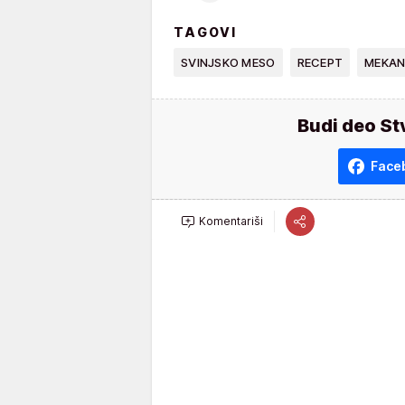
TAGOVI
SVINJSKO MESO
RECEPT
MEKAN
Budi deo St
Face
Komentariši