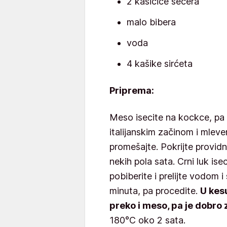
2 kašičice šećera
malo bibera
voda
4 kašike sirćeta
Pripre
ma:
Meso isecite na kockce, pa 
italijanskim začinom i mleve
promešajte. Pokrijte providn
nekih pola sata. Crni luk ise
pobiberite i prelijte vodom i
minuta, pa procedite.
U kesu
preko i meso, pa je dobro 
180°C oko 2 sata.