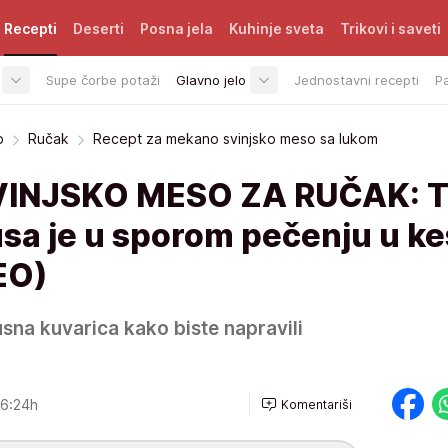
Recepti
Deserti
Posna jela
Kuhinje sveta
Trikovi i saveti
Supe čorbe potaži
Glavno jelo
Jednostavni recepti
P
o
Ručak
Recept za mekano svinjsko meso sa lukom
INJSKO MESO ZA RUČAK: T
a je u sporom pečenju u kes
EO)
sna kuvarica kako biste napravili
6:24h
Komentariši