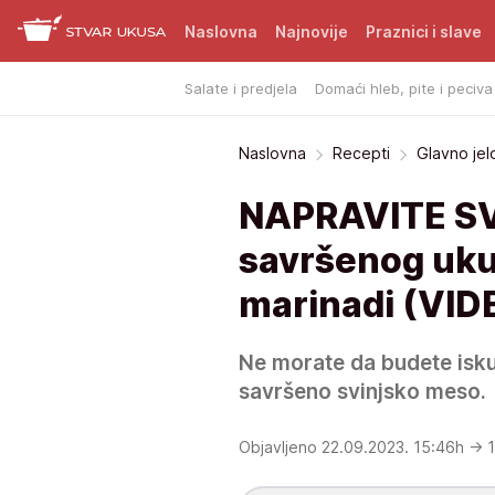
Naslovna
Najnovije
Praznici i slave
Salate i predjela
Domaći hleb, pite i peciva
Naslovna
Recepti
Glavno jel
NAPRAVITE SV
savršenog ukus
marinadi (VID
Ne morate da budete isku
savršeno svinjsko meso.
Objavljeno 22.09.2023. 15:46h
→ 1