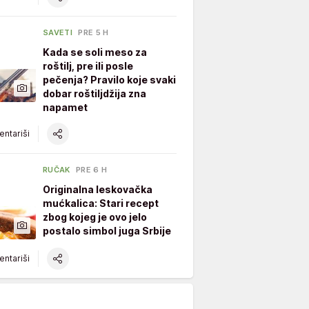
SAVETI
PRE 5 H
Kada se soli meso za
roštilj, pre ili posle
pečenja? Pravilo koje svaki
dobar roštiljdžija zna
napamet
ntariši
RUČAK
PRE 6 H
Originalna leskovačka
mućkalica: Stari recept
zbog kojeg je ovo jelo
postalo simbol juga Srbije
ntariši