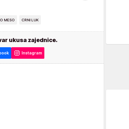
O MESO
CRNI LUK
var ukusa zajednice.
book
Instagram