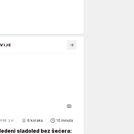
VIJE
6 koraka
10 minuta
PRE 2 H
ledeni sladoled bez šećera: