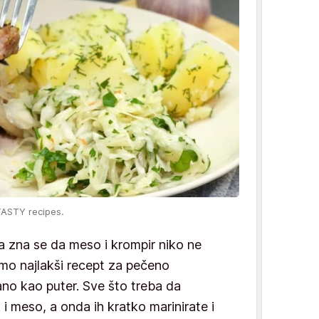
TASTY recipes.
 a zna se da meso i krompir niko ne
mo najlakši recept za pečeno
no kao puter. Sve što treba da
 i meso, a onda ih kratko marinirate i