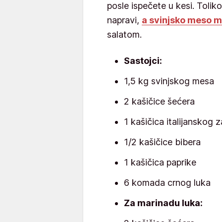
posle ispečete u kesi. Toli
napravi,
a svinjsko meso m
salatom.
Sastojci:
1,5 kg svinjskog mesa
2 kašičice šećera
1 kašičica italijanskog 
1/2 kašičice bibera
1 kašičica paprike
6 komada crnog luka
Za marinadu luka: