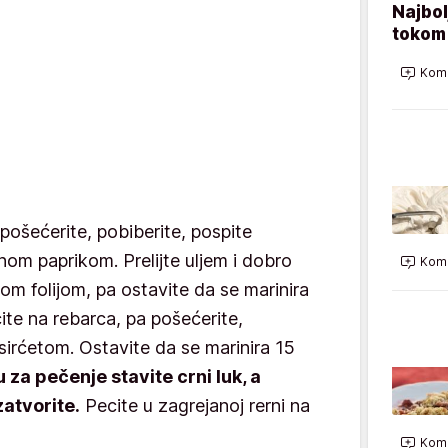
Najbol
tokom 
Kome
pošećerite, pobiberite, pospite
nom paprikom. Prelijte uljem i dobro
Kome
om folijom, pa ostavite da se marinira
cite na rebarca, pa pošećerite,
 sirćetom. Ostavite da se marinira 15
 za pečenje stavite crni luk, a
zatvorite.
Pecite u zagrejanoj rerni na
Kome