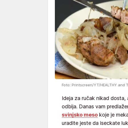
Foto: Printscreen/YT/HEALTHY and 
Ideja za ručak nikad dosta,
odbija. Danas vam predlaže
svinjsko meso
koje je meka
uradite jeste da iseckate luk