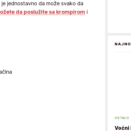
ko je jednostavno da može svako da
ožete da poslužite sa krompirom
i
NAJNO
začina
OSTALO
Voćni 