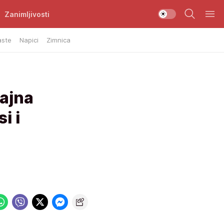
Zanimljivosti
aste
Napici
Zimnica
ajna
i i