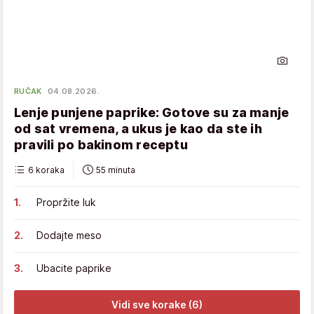
RUČAK
04.08.2026.
Lenje punjene paprike: Gotove su za manje
od sat vremena, a ukus je kao da ste ih
pravili po bakinom receptu
6 koraka
55 minuta
Propržite luk
Dodajte meso
Ubacite paprike
Vidi sve korake (6)