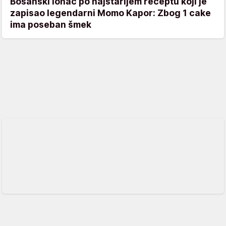
Bosanski lonac po najstarijem receptu koji je
zapisao legendarni Momo Kapor: Zbog 1 cake
ima poseban šmek