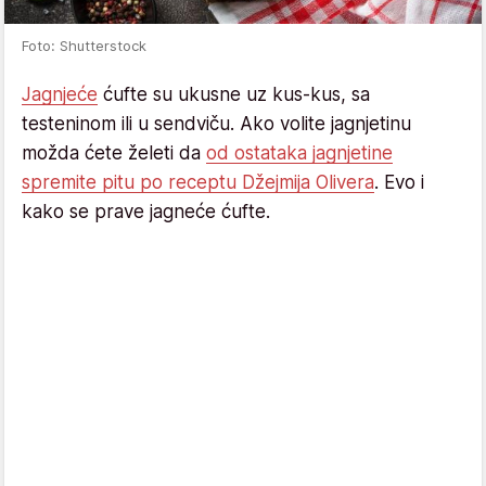
Foto: Shutterstock
Jagnjeće
ćufte su ukusne uz kus-kus, sa
testeninom ili u sendviču. Ako volite jagnjetinu
možda ćete želeti da
od ostataka jagnjetine
spremite pitu po receptu Džejmija Olivera
. Evo i
kako se prave jagneće ćufte.