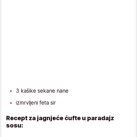
3 kašike sekane nane
izmrvljeni feta sir
Recept za jagnjeće ćufte u paradajz
sosu: