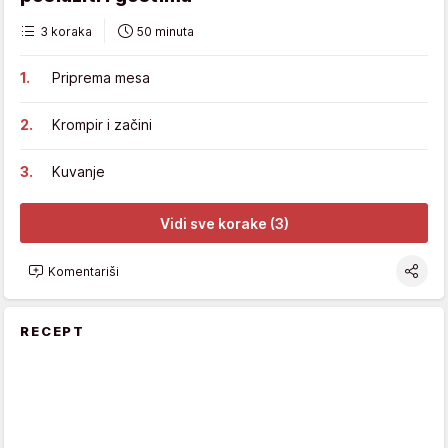
3 koraka
50 minuta
Priprema mesa
Krompir i začini
Kuvanje
Vidi sve korake (3)
Komentariši
RECEPT