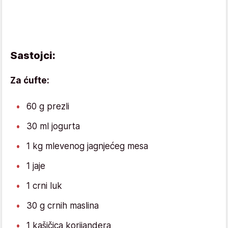
Sastojci:
Za ćufte:
60 g prezli
30 ml jogurta
1 kg mlevenog jagnjećeg mesa
1 jaje
1 crni luk
30 g crnih maslina
1 kašičica korijandera