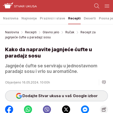
Naslovna
Najnovije
Praznici i slave
Recepti
Deserti
Posna je
Naslovna
Recepti
Glavno jelo
Ručak
Recept za
jagnjeće ćufte u paradajz sosu
Kako da napravite jagnjeće ćufte u
paradajz sosu
Jagnjeće ćufte se serviraju u jednostavnom
paradajz sosu i vrlo su aromatične.
Objavljeno 16.05.2024. 10:00h
Dodajte Stvar ukusa u vaš Google izbor