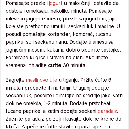
Pomešajte prezle i
jogurt
u maloj činiji i ostavite da
odstoje i omekšaju, nekoliko minuta. Pomešajte
mleveno jagnjeće
meso
, prezle sa jogurtom, jaje
koje ste prethodno umutili, seckani luk i masline. U
posudi pomešajte korijander, komorač, tucanu
papriku, so i seckanu nanu. Dodajte u smesu sa
jagnjećim mesom. Rukama dobro sjedinite sastojke.
Formirajte kuglice i stavite na pleh. Ako imate
vremena, ohladite
ćufte
30 minuta.
Zagrejte
maslinovo ulje
u tiganju. Pržite ćufte 6
minuta i prebacite ih na tanjir. U tiganj dodajte
seckani luk, posolite i dinstajte na srednje jakoj vatri
dok ne omekša, 1-2 minuta. Dodajte prstohvat
tucane paprike, a zatim dodajte seckani
paradajz
.
Začinite paradajz po želji i kuvajte dok ne krene da
ključa. Zapečene ćufte stavite u paradajz sos i