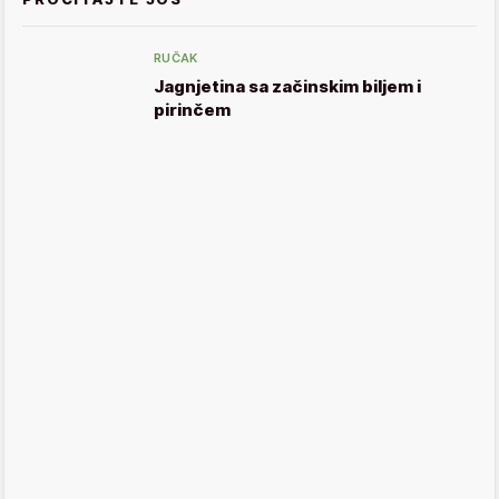
RUČAK
Jagnjetina sa začinskim biljem i
pirinčem