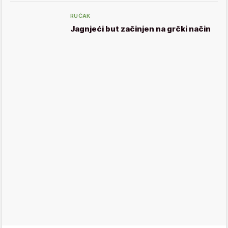
RUČAK
Jagnjeći but začinjen na grčki način