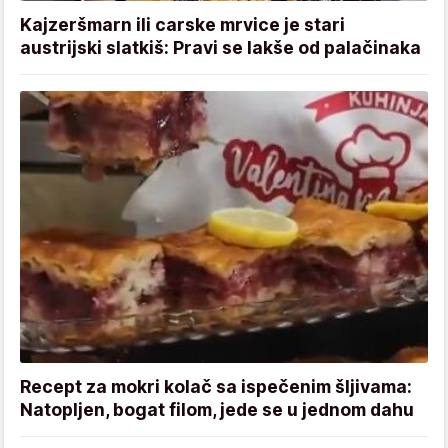
Kajzeršmarn ili carske mrvice je stari
austrijski slatkiš: Pravi se lakše od palačinaka
Recept za mokri kolač sa ispečenim šljivama:
Natopljen, bogat filom, jede se u jednom dahu