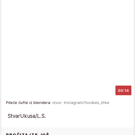
00:14
Pileće ćufte iz blendera
Izvor: Instagram/foodiies_lifee
StvarUkusa/L.S.
PROČITAJTE JOŠ