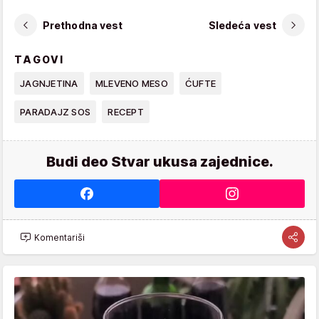
Prethodna vest
Sledeća vest
TAGOVI
JAGNJETINA
MLEVENO MESO
ĆUFTE
PARADAJZ SOS
RECEPT
Budi deo Stvar ukusa zajednice.
Komentariši