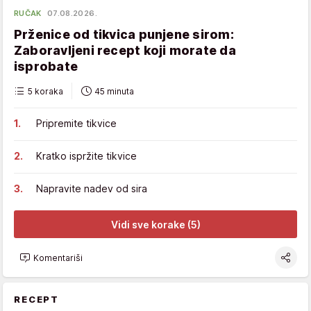
RUČAK
07.08.2026.
Prženice od tikvica punjene sirom:
Zaboravljeni recept koji morate da
isprobate
5 koraka
45 minuta
Pripremite tikvice
Kratko ispržite tikvice
Napravite nadev od sira
Vidi sve korake (5)
Komentariši
RECEPT