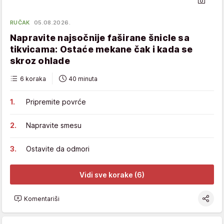
RUČAK
05.08.2026.
Napravite najsočnije faširane šnicle sa
tikvicama: Ostaće mekane čak i kada se
skroz ohlade
6 koraka
40 minuta
Pripremite povrće
Napravite smesu
Ostavite da odmori
Vidi sve korake (6)
Komentariši