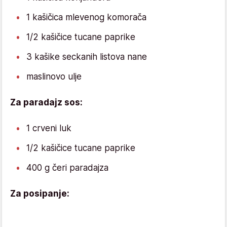
1 kašičica mlevenog komorača
1/2 kašičice tucane paprike
3 kašike seckanih listova nane
maslinovo ulje
Za paradajz sos:
1 crveni luk
1/2 kašičice tucane paprike
400 g čeri paradajza
Za posipanje: