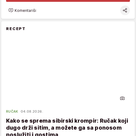
Komentariši
RECEPT
RUČAK
04.08.2026.
Kako se sprema sibirski krompir: Ručak koji
dugo drži sitim, a možete ga sa ponosom
poslužiti i gostima