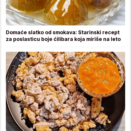
Domaće slatko od smokava: Starinski recept
za poslasticu boje ćilibara koja miriše na leto