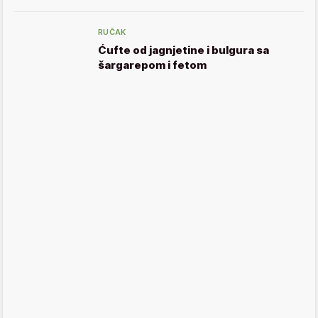
RUČAK
Ćufte od jagnjetine i bulgura sa
šargarepom i fetom