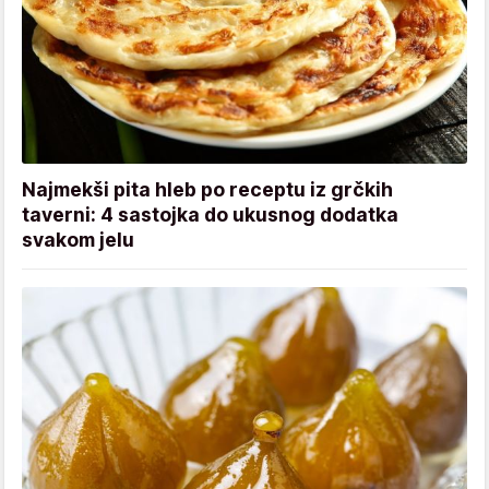
Najmekši pita hleb po receptu iz grčkih
taverni: 4 sastojka do ukusnog dodatka
svakom jelu