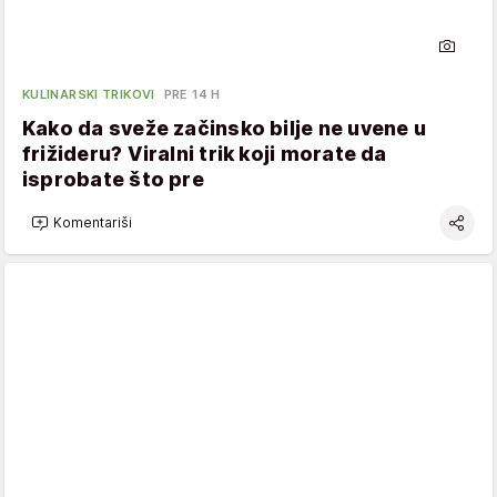
KULINARSKI TRIKOVI
PRE 14 H
Kako da sveže začinsko bilje ne uvene u
frižideru? Viralni trik koji morate da
isprobate što pre
Komentariši