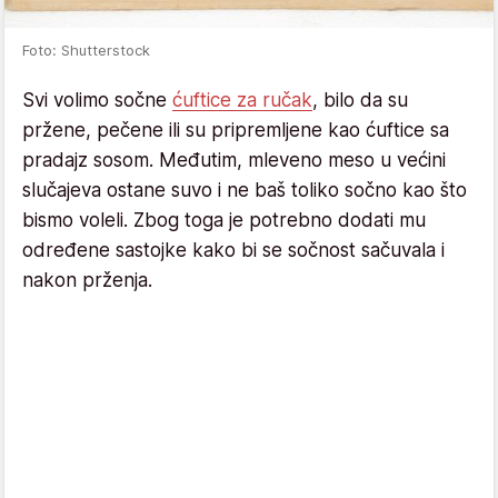
Foto: Shutterstock
Svi volimo sočne
ćuftice za ručak
, bilo da su
pržene, pečene ili su pripremljene kao ćuftice sa
pradajz sosom. Međutim, mleveno meso u većini
slučajeva ostane suvo i ne baš toliko sočno kao što
bismo voleli. Zbog toga je potrebno dodati mu
određene sastojke kako bi se sočnost sačuvala i
nakon prženja.