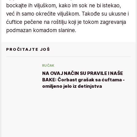
bockajte ih viljuškom, kako im sok ne bi istekao,
već ih samo okrećite viljuškom. Takođe su ukusne i
ćuftice pečene na roštilju koji je tokom zagrevanja
podmazan komadom slanine.
PROČITAJTE JOŠ
RUČAK
NA OVAJ NAČIN SU PRAVILE I NAŠE
BAKE: Čorbast grašak sa ćuftama -
omiljeno jelo iz detinjstva