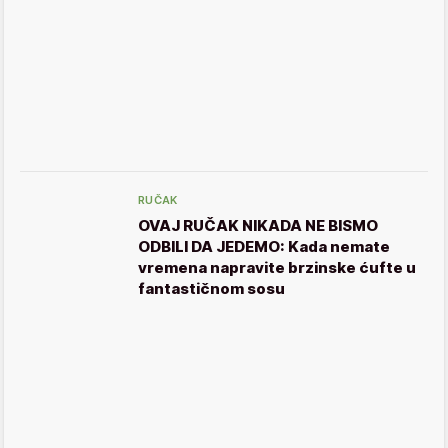
RUČAK
OVAJ RUČAK NIKADA NE BISMO
ODBILI DA JEDEMO: Kada nemate
vremena napravite brzinske ćufte u
fantastičnom sosu