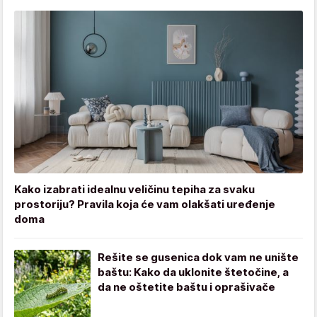
Kako izabrati idealnu veličinu tepiha za svaku
prostoriju? Pravila koja će vam olakšati uređenje
doma
Rešite se gusenica dok vam ne unište
baštu: Kako da uklonite štetočine, a
da ne oštetite baštu i oprašivače