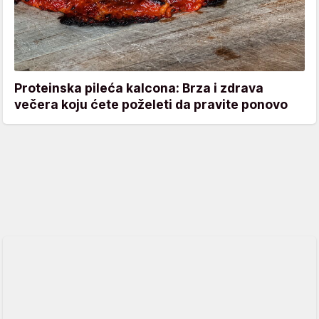
Proteinska pileća kalcona: Brza i zdrava
večera koju ćete poželeti da pravite ponovo