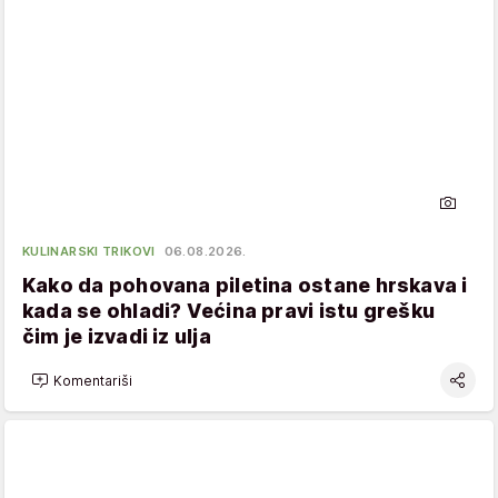
KULINARSKI TRIKOVI
06.08.2026.
Kako da pohovana piletina ostane hrskava i
kada se ohladi? Većina pravi istu grešku
čim je izvadi iz ulja
Komentariši