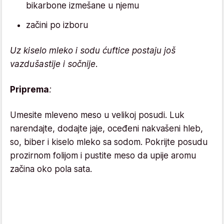
bikarbone izmešane u njemu
začini po izboru
Uz kiselo mleko i sodu ćuftice postaju još
vazdušastije i sočnije.
Priprema
:
Umesite mleveno meso u velikoj posudi. Luk
narendajte, dodajte jaje, oceđeni nakvašeni hleb,
so, biber i kiselo mleko sa sodom. Pokrijte posudu
prozirnom folijom i pustite meso da upije aromu
začina oko pola sata.