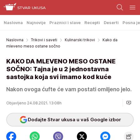
Naslovna
Najnovije
Praznici i slave
Recepti
Deserti
Posna je
Naslovna
Trikovi i saveti
Kulinarski trikovi
Kako da
mleveno meso ostane sočno
KAKO DA MLEVENO MESO OSTANE
SOČNO: Tajna je u 2 jednostavna
sastojka koja svi imamo kod kuće
Nakon ovoga ćufte će vam postati omiljeno jelo.
Objavljeno 24.08.2021. 13:08h
Dodajte Stvar ukusa u vaš Google izbor