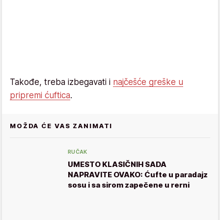
Takođe, treba izbegavati i
najčešće greške u
pripremi ćuftica
.
MOŽDA ĆE VAS ZANIMATI
RUČAK
UMESTO KLASIČNIH SADA
NAPRAVITE OVAKO: Ćufte u paradajz
sosu i sa sirom zapečene u rerni