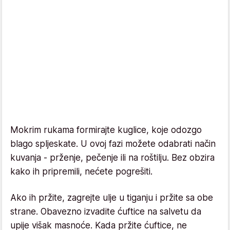
Mokrim rukama formirajte kuglice, koje odozgo
blago spljeskate. U ovoj fazi možete odabrati način
kuvanja - prženje, pečenje ili na roštilju. Bez obzira
kako ih pripremili, nećete pogrešiti.
Ako ih pržite, zagrejte ulje u tiganju i pržite sa obe
strane. Obavezno izvadite ćuftice na salvetu da
upije višak masnoće. Kada pržite ćuftice, ne