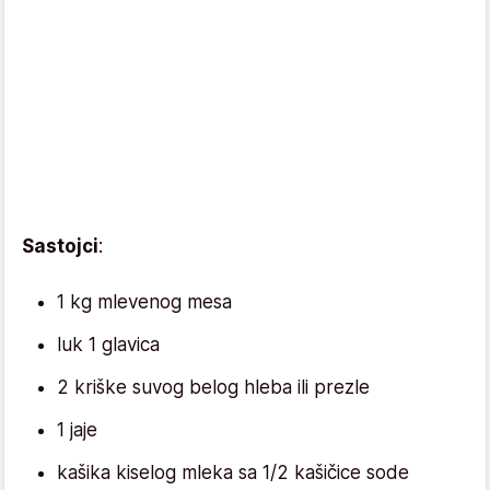
Sastojci
:
1 kg mlevenog mesa
luk 1 glavica
2 kriške suvog belog hleba ili prezle
1 jaje
kašika kiselog mleka sa 1/2 kašičice sode