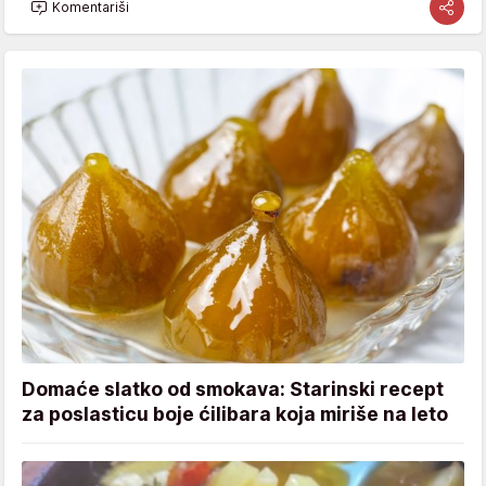
Komentariši
Domaće slatko od smokava: Starinski recept
za poslasticu boje ćilibara koja miriše na leto