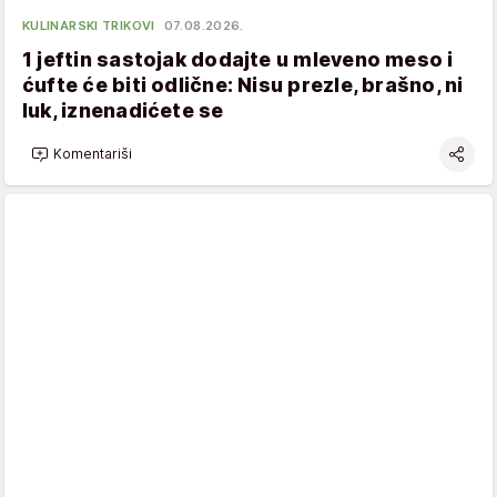
KULINARSKI TRIKOVI
07.08.2026.
1 jeftin sastojak dodajte u mleveno meso i
ćufte će biti odlične: Nisu prezle, brašno, ni
luk, iznenadićete se
Komentariši