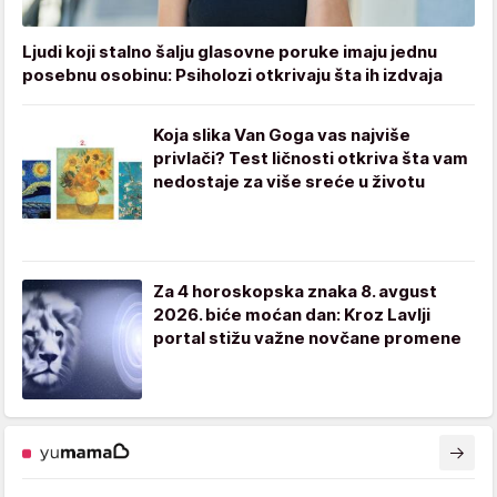
Ljudi koji stalno šalju glasovne poruke imaju jednu
posebnu osobinu: Psiholozi otkrivaju šta ih izdvaja
Koja slika Van Goga vas najviše
privlači? Test ličnosti otkriva šta vam
nedostaje za više sreće u životu
Za 4 horoskopska znaka 8. avgust
2026. biće moćan dan: Kroz Lavlji
portal stižu važne novčane promene