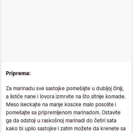
Priprema:
Za marinadu sve sastojke pomešajte u dubljoj činiji,
a listiće nane i lovora izmrvite na što sitnije komade.
Meso iseckajte na manje koscke malo posolite i
pomešajte sa pripremljenom marinadom. Ostavite
ga da odstoji u raskošnoj marinadi do četiri sata
kako bi upilo sastojke i zatim možete da krenete sa