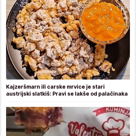
Kajzeršmarn ili carske mrvice je stari
austrijski slatkiš: Pravi se lakše od palačinaka