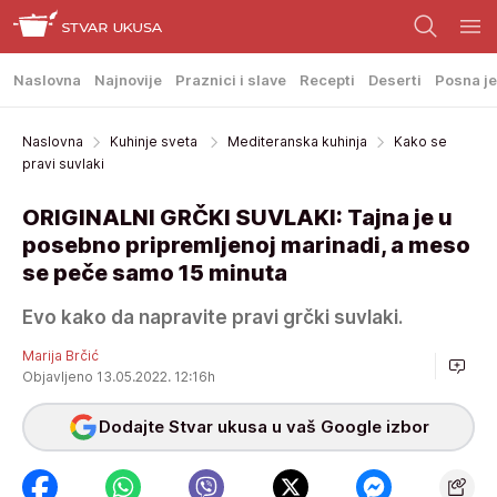
Naslovna
Najnovije
Praznici i slave
Recepti
Deserti
Posna je
Naslovna
Kuhinje sveta
Mediteranska kuhinja
Kako se
pravi suvlaki
ORIGINALNI GRČKI SUVLAKI: Tajna je u
posebno pripremljenoj marinadi, a meso
se peče samo 15 minuta
Evo kako da napravite pravi grčki suvlaki.
Marija Brčić
Objavljeno 13.05.2022. 12:16h
Dodajte Stvar ukusa u vaš Google izbor