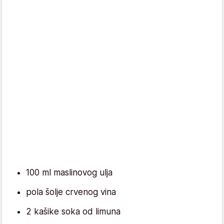
100 ml maslinovog ulja
pola šolje crvenog vina
2 kašike soka od limuna