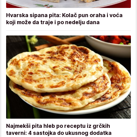
Hvarska sipana pita: Kolač pun oraha i voća
koji može da traje i po nedelju dana
Najmekši pita hleb po receptu iz grčkih
taverni: 4 sastojka do ukusnog dodatka