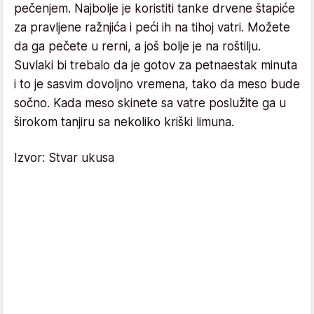
pečenjem. Najbolje je koristiti tanke drvene štapiće
za pravljene ražnjića i peći ih na tihoj vatri. Možete
da ga pečete u rerni, a još bolje je na roštilju.
Suvlaki bi trebalo da je gotov za petnaestak minuta
i to je sasvim dovoljno vremena, tako da meso bude
sočno. Kada meso skinete sa vatre poslužite ga u
širokom tanjiru sa nekoliko kriški limuna.
Izvor: Stvar ukusa