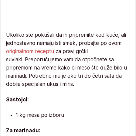
Ukoliko ste pokušali da ih pripremite kod kuće, ali
jednostavno nemaju isti šmek, probajte po ovom
originalnom receptu
za pravi grčki
suvlaki. Preporučujemo vam da otpočnete sa
pripremom na vreme kako bi meso što duže bilo u
marinadi. Potrebno mu je oko tri do četri sata da
dobije specijalan ukus i miris.
Sastojci:
1 kg mesa po izboru
Za marinadu: