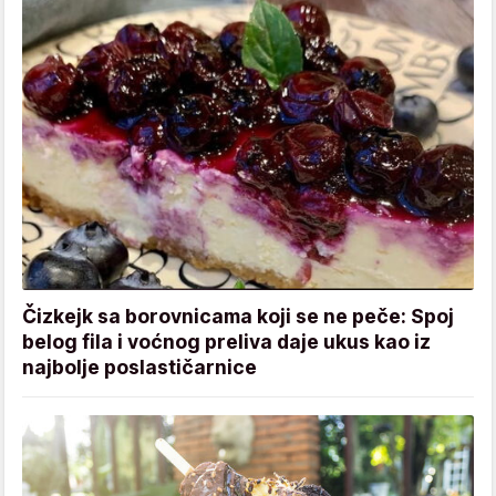
Čizkejk sa borovnicama koji se ne peče: Spoj
belog fila i voćnog preliva daje ukus kao iz
najbolje poslastičarnice