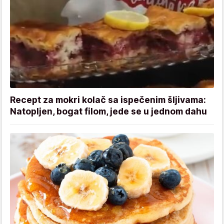
Recept za mokri kolač sa ispečenim šljivama:
Natopljen, bogat filom, jede se u jednom dahu