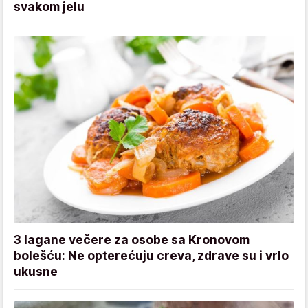
svakom jelu
3 lagane večere za osobe sa Kronovom
bolešću: Ne opterećuju creva, zdrave su i vrlo
ukusne