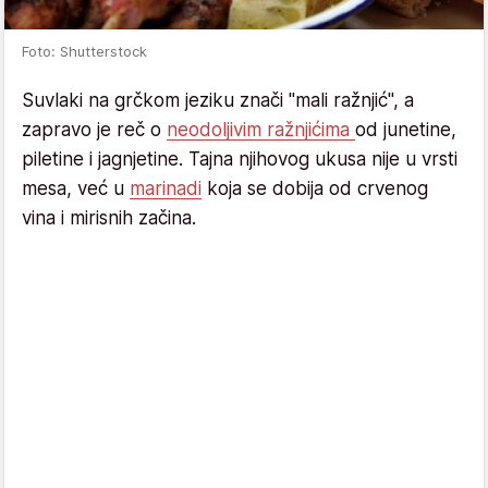
Foto: Shutterstock
Suvlaki na grčkom jeziku znači "mali ražnjić", a
zapravo je reč o
neodoljivim ražnjićima
od junetine,
piletine i jagnjetine. Tajna njihovog ukusa nije u vrsti
mesa, već u
marinadi
koja se dobija od crvenog
vina i mirisnih začina.