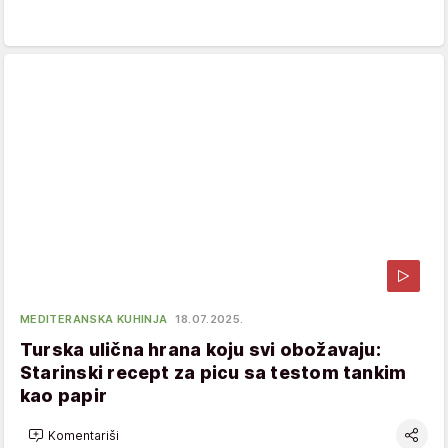
MEDITERANSKA KUHINJA
18.07.2025.
Turska ulična hrana koju svi obožavaju:
Starinski recept za picu sa testom tankim
kao papir
Komentariši