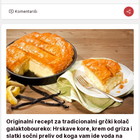
Komentariši
Originalni recept za tradicionalni grčki kolač
galaktoboureko: Hrskave kore, krem od griza i
slatki sočni preliv od koga vam ide voda na