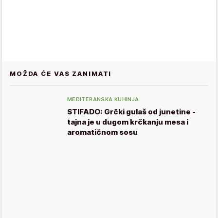
MOŽDA ĆE VAS ZANIMATI
MEDITERANSKA KUHINJA
STIFADO: Grčki gulaš od junetine -
tajna je u dugom krčkanju mesa i
aromatičnom sosu