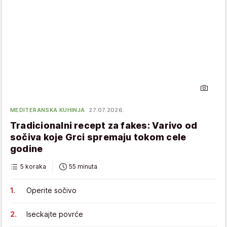
MEDITERANSKA KUHINJA
27.07.2026.
Tradicionalni recept za fakes: Varivo od
sočiva koje Grci spremaju tokom cele
godine
5 koraka
55 minuta
Operite sočivo
Iseckajte povrće