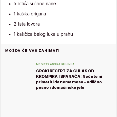
5 listića sušene nane
1 kašika origana
2 lista lovora
1 kašičica belog luka u prahu
MOŽDA ĆE VAS ZANIMATI
MEDITERANSKA KUHINJA
GRČKI RECEPT ZA GULAŠ OD
KROMPIRA I SPANAĆA: Nećete ni
primetiti da nema meso - odlično
posno i domaćinsko jelo