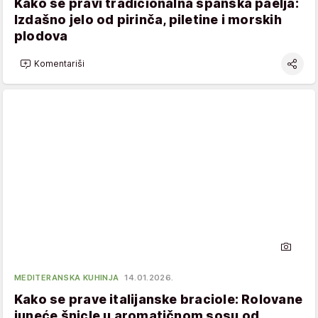
Kako se pravi tradicionalna španska paelja:
Izdašno jelo od pirinča, piletine i morskih
plodova
Komentariši
MEDITERANSKA KUHINJA
14.01.2026.
Kako se prave italijanske braciole: Rolovane
juneće šnicle u aromatičnom sosu od