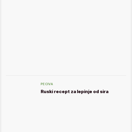
PECIVA
Ruski recept za lepinje od sira