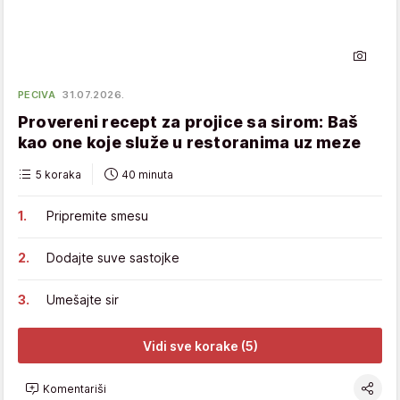
PECIVA
31.07.2026.
Provereni recept za projice sa sirom: Baš
kao one koje služe u restoranima uz meze
5 koraka
40 minuta
Pripremite smesu
Dodajte suve sastojke
Umešajte sir
Vidi sve korake (5)
Komentariši