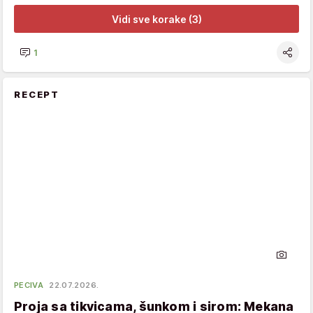
Vidi sve korake (3)
1
RECEPT
PECIVA
22.07.2026.
Proja sa tikvicama, šunkom i sirom: Mekana