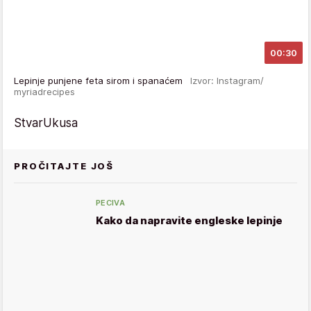
00:30
Lepinje punjene feta sirom i spanaćem
Izvor: Instagram/
myriadrecipes
StvarUkusa
PROČITAJTE JOŠ
PECIVA
Kako da napravite engleske lepinje