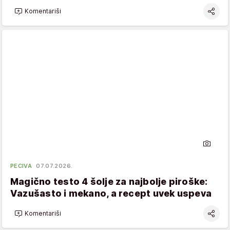
Komentariši
PECIVA
07.07.2026.
Magično testo 4 šolje za najbolje piroške:
Vazušasto i mekano, a recept uvek uspeva
Komentariši