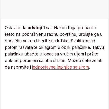
Ostavite da
odstoji
1 sat. Nakon toga prebacite
testo na pobrašnjenu radnu površinu, urolajte ga u
dugačku veknu i isecite na kriške. Svaki komad
potom razvaljajte oklagijom u oblik palačinke. Takvu
palačinku ubacite u lonac sa vrućim uljem i pržite
dok ne porumeni sa obe strane. Možda ćete želeti
da napravite i
jednostavne lepinjice sa sirom
.