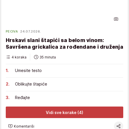
PECIVA
24.07.2026.
Hrskavi slani štapići sa belom vinom:
Savršena grickalica za rođendane i druženja
4 koraka
35 minuta
Umesite testo
Oblikujte štapiće
Ređajte
Vidi sve korake (4)
Komentariši