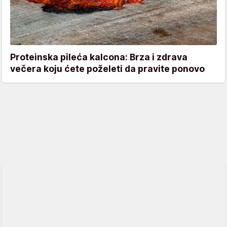
Proteinska pileća kalcona: Brza i zdrava
večera koju ćete poželeti da pravite ponovo