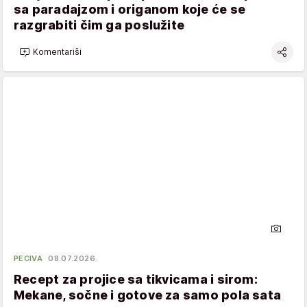
sa paradajzom i origanom koje će se
razgrabiti čim ga poslužite
Komentariši
PECIVA
08.07.2026.
Recept za projice sa tikvicama i sirom:
Mekane, sočne i gotove za samo pola sata