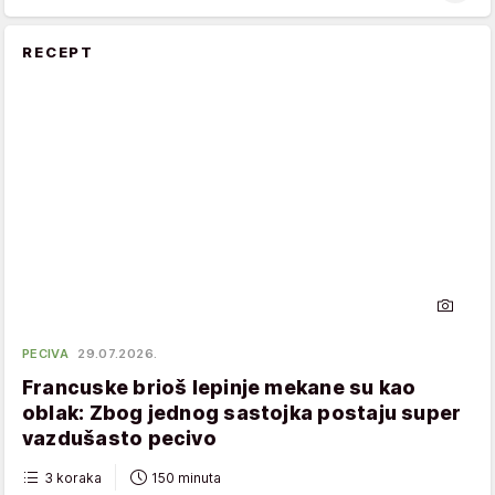
RECEPT
PECIVA
29.07.2026.
Francuske brioš lepinje mekane su kao
oblak: Zbog jednog sastojka postaju super
vazdušasto pecivo
3 koraka
150 minuta