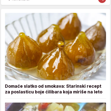
Domaće slatko od smokava: Starinski recept
za poslasticu boje ćilibara koja miriše na leto