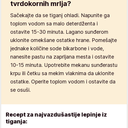
tvrdokornih mrlja?
Sačekajte da se tiganj ohladi. Napunite ga
toplom vodom sa malo deterdženta i
ostavite 15-30 minuta. Lagano sunđerom
uklonite omekšane ostatke hrane. Pomešajte
jednake količine sode bikarbone i vode,
nanesite pastu na zaprljana mesta i ostavite
10-15 minuta. Upotrebite mekanu sunđerastu
krpu ili četku sa mekim vlaknima da uklonite
ostatke. Operite toplom vodom i ostavite da
se osuši.
Recept za najvazdušastije lepinje iz
tiganja: