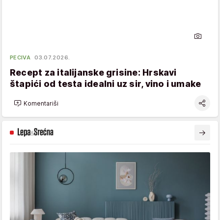
PECIVA
03.07.2026.
Recept za italijanske grisine: Hrskavi
štapići od testa idealni uz sir, vino i umake
Komentariši