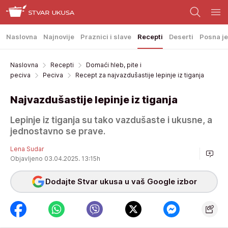
Naslovna
Najnovije
Praznici i slave
Recepti
Deserti
Posna je
Naslovna
Recepti
Domaći hleb, pite i
peciva
Peciva
Recept za najvazdušastije lepinje iz tiganja
Najvazdušastije lepinje iz tiganja
Lepinje iz tiganja su tako vazdušaste i ukusne, a
jednostavno se prave.
Lena Sudar
Objavljeno 03.04.2025. 13:15h
Dodajte Stvar ukusa u vaš Google izbor