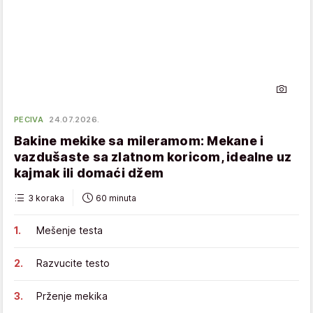
PECIVA
24.07.2026.
Bakine mekike sa mileramom: Mekane i
vazdušaste sa zlatnom koricom, idealne uz
kajmak ili domaći džem
3 koraka
60 minuta
Mešenje testa
Razvucite testo
Prženje mekika