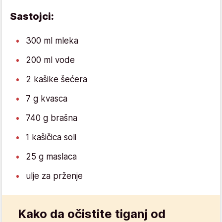
Sastojci:
300 ml mleka
200 ml vode
2 kašike šećera
7 g kvasca
740 g brašna
1 kašičica soli
25 g maslaca
ulje za prženje
Kako da očistite tiganj od