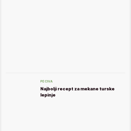
PECIVA
Najbolji recept za mekane turske
lepinje