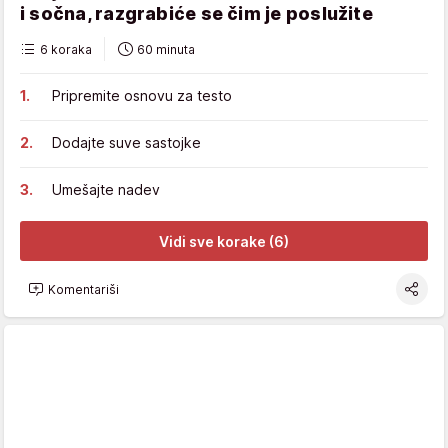
i sočna, razgrabiće se čim je poslužite
6 koraka
60 minuta
Pripremite osnovu za testo
Dodajte suve sastojke
Umešajte nadev
Vidi sve korake (6)
Komentariši