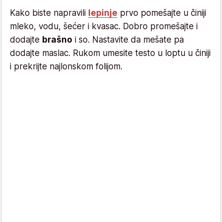
Kako biste napravili
lepinje
prvo pomešajte u činiji
mleko, vodu, šećer i kvasac. Dobro promešajte i
dodajte
brašno
i so. Nastavite da mešate pa
dodajte maslac. Rukom umesite testo u loptu u činiji
i prekrijte najlonskom folijom.