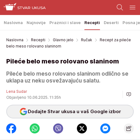
Naslovna
Najnovije
Praznici i slave
Recepti
Deserti
Posna je
Naslovna
Recepti
Glavno jelo
Ručak
Recept za pileće
belo meso rolovano slaninom
Pileće belo meso rolovano slaninom
Pileće belo meso rolovano slaninom odlično se
uklapa uz neku osvežavajuću salatu.
Lena Sudar
Objavljeno 10.06.2025. 11:35h
Dodajte Stvar ukusa u vaš Google izbor