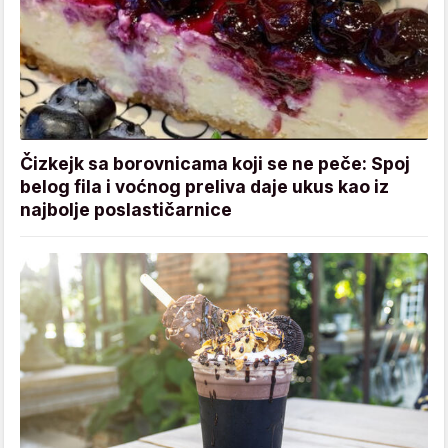
Čizkejk sa borovnicama koji se ne peče: Spoj
belog fila i voćnog preliva daje ukus kao iz
najbolje poslastičarnice