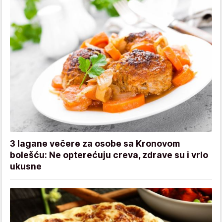
3 lagane večere za osobe sa Kronovom
bolešću: Ne opterećuju creva, zdrave su i vrlo
ukusne