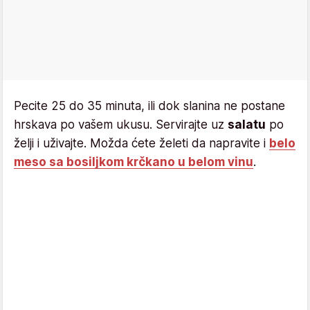
Pecite 25 do 35 minuta, ili dok slanina ne postane
hrskava po vašem ukusu. Servirajte uz
salatu
po
želji i uživajte. Možda ćete želeti da napravite i
belo
meso sa bosiljkom krčkano u belom vinu
.