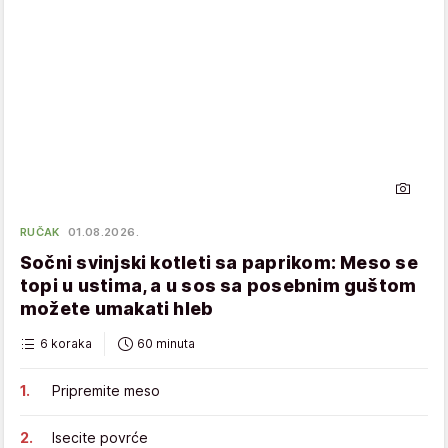
RUČAK
01.08.2026.
Sočni svinjski kotleti sa paprikom: Meso se
topi u ustima, a u sos sa posebnim guštom
možete umakati hleb
6 koraka
60 minuta
Pripremite meso
Isecite povrće