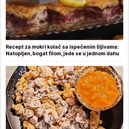
Recept za mokri kolač sa ispečenim šljivama:
Natopljen, bogat filom, jede se u jednom dahu