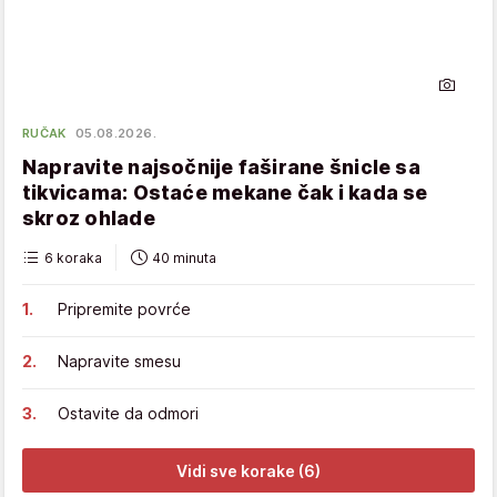
RUČAK
05.08.2026.
Napravite najsočnije faširane šnicle sa
tikvicama: Ostaće mekane čak i kada se
skroz ohlade
6 koraka
40 minuta
Pripremite povrće
Napravite smesu
Ostavite da odmori
Vidi sve korake (6)