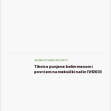
JEDNOSTAVNI RECEPTI
Tikvice punjene belim mesom i
povrćem na meksički način (VIDEO)