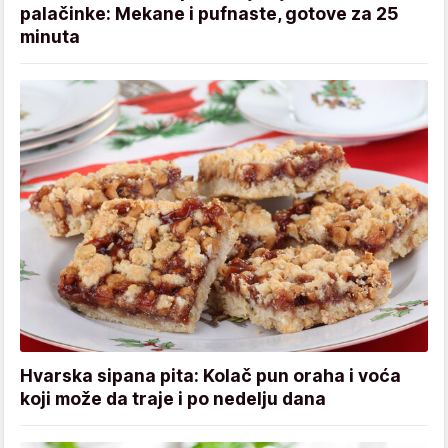
palačinke: Mekane i pufnaste, gotove za 25
minuta
Hvarska sipana pita: Kolač pun oraha i voća
koji može da traje i po nedelju dana