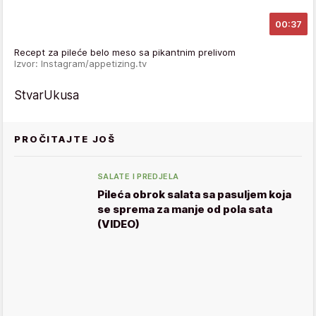
00:37
Recept za pileće belo meso sa pikantnim prelivom
Izvor: Instagram/appetizing.tv
StvarUkusa
PROČITAJTE JOŠ
SALATE I PREDJELA
Pileća obrok salata sa pasuljem koja
se sprema za manje od pola sata
(VIDEO)