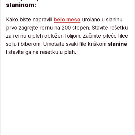
slaninom:
Kako biste napravili
belo meso
urolano u slaninu,
prvo zagrejte rernu na 200 stepen. Stavite rešetku
za rernu u pleh obložen folijom. Začinite pileće filee
solju i biberom. Umotajte svaki file kriškom
slanine
i stavite ga na rešetku u pleh.