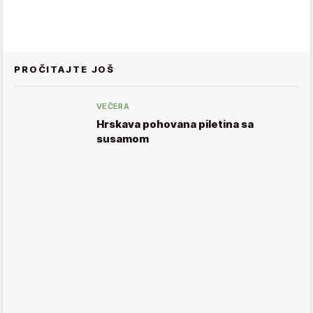
PROČITAJTE JOŠ
VEČERA
Hrskava pohovana piletina sa
susamom