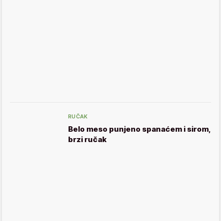
RUČAK
Belo meso punjeno spanaćem i sirom,
brzi ručak