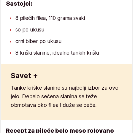
Sastojci:
8 pilećih filea, 110 grama svaki
so po ukusu
crni biber po ukusu
8 kriški slanine, idealno tankih kriški
Savet +
Tanke kriške slanine su najbolji izbor za ovo
jelo. Debelo sečena slanina se teže
obmotava oko filea i duže se peče.
Recept za pileće belo meso rolovano