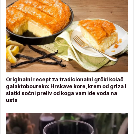
Originalni recept za tradicionalni grčki kolač
galaktoboureko: Hrskave kore, krem od griza i
slatki sočni preliv od koga vam ide voda na
usta