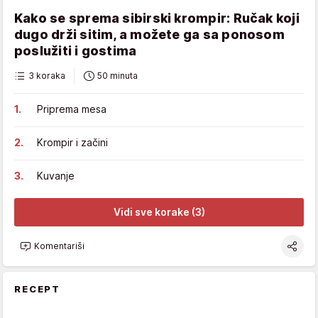
Kako se sprema sibirski krompir: Ručak koji
dugo drži sitim, a možete ga sa ponosom
poslužiti i gostima
3 koraka
50 minuta
Priprema mesa
Krompir i začini
Kuvanje
Vidi sve korake (3)
Komentariši
RECEPT