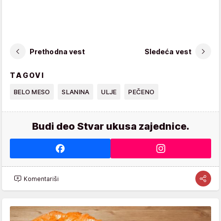
Prethodna vest
Sledeća vest
TAGOVI
BELO MESO
SLANINA
ULJE
PEČENO
Budi deo Stvar ukusa zajednice.
Komentariši