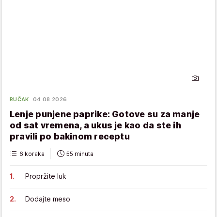
RUČAK
04.08.2026.
Lenje punjene paprike: Gotove su za manje
od sat vremena, a ukus je kao da ste ih
pravili po bakinom receptu
6 koraka
55 minuta
Propržite luk
Dodajte meso