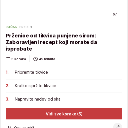
RUČAK
PRE 8 H
Prženice od tikvica punjene sirom:
Zaboravljeni recept koji morate da
isprobate
5 koraka
45 minuta
Pripremite tikvice
Kratko ispržite tikvice
Napravite nadev od sira
Vidi sve korake (5)
Komentariši