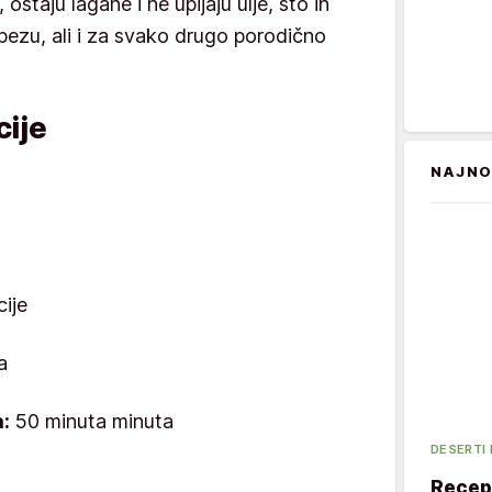
, ostaju lagane i ne upijaju ulje, što ih
rpezu, ali i za svako drugo porodično
ije
NAJNO
ije
a
:
50 minuta minuta
DESERTI
Recept