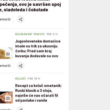
ečenja, ovo je savršen spoj
, sladoleda i čokolade
ntariši
KULINARSKI TRIKOVI
PRE 5 H
Jugoslovenske domaćice
imale su trik za ukusniju
čorbu: Pred sam kraj
kuvanja dodavale su ovo
ntariši
KOLAČI
PRE 18 H
Recept za kolač smetanik:
Ruski klasik u 3 sloja,
najviše će vas očarati fil
od pavlake i vanile