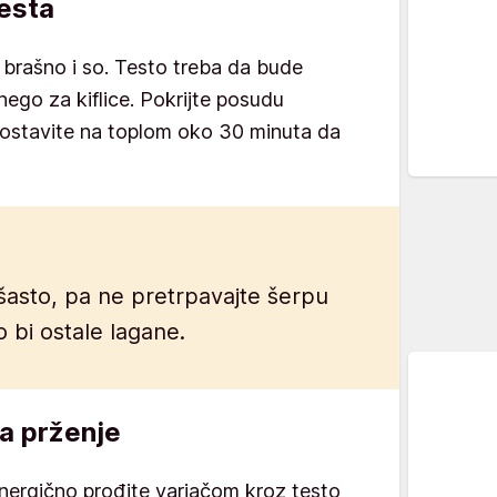
testa
 brašno i so. Testo treba da bude
nego za kiflice. Pokrijte posudu
 i ostavite na toplom oko 30 minuta da
šasto, pa ne pretrpavajte šerpu
 bi ostale lagane.
za prženje
energično prođite varjačom kroz testo