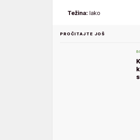
Težina:
lako
PROČITAJTE JOŠ
B
K
k
s