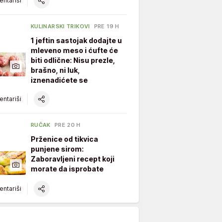
ntariši
KULINARSKI TRIKOVI
PRE 19 H
1 jeftin sastojak dodajte u
mleveno meso i ćufte će
biti odlične: Nisu prezle,
brašno, ni luk,
iznenadićete se
ntariši
RUČAK
PRE 20 H
Prženice od tikvica
punjene sirom:
Zaboravljeni recept koji
morate da isprobate
ntariši