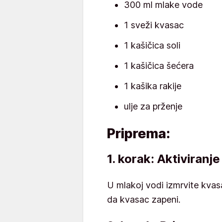
300 ml mlake vode
1 sveži kvasac
1 kašičica soli
1 kašičica šećera
1 kašika rakije
ulje za prženje
Priprema:
1. korak: Aktiviranj
U mlakoj vodi izmrvite kvas
da kvasac zapeni.