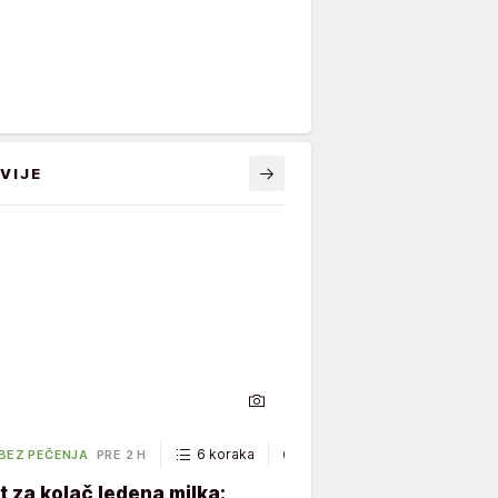
VIJE
6 koraka
40 minuta
 BEZ PEČENJA
PRE 2 H
 za kolač ledena milka: