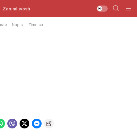
Zanimljivosti
aste
Napici
Zimnica