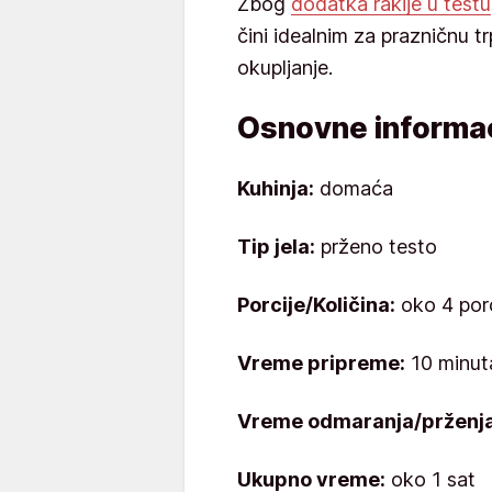
Zbog
dodatka rakije u testu
čini idealnim za prazničnu t
okupljanje.
Osnovne informac
Kuhinja:
domaća
Tip jela:
prženo testo
Porcije/Količina:
oko 4 porc
Vreme pripreme:
10 minut
Vreme odmaranja/prženja
Ukupno vreme:
oko 1 sat