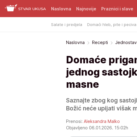
Naslovna
Najnovije
Praznici i slave
Salate i predjela
Domaći hleb, pite i peciva
Naslovna
Recepti
Jednostavn
Domaće prigan
jednog sastojk
masne
Saznajte zbog kog sasto
Božić neće upijati višak 
Prenosi:
Aleksandra Malko
Objavljeno 06.01.2026. 15:02h