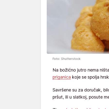
Foto: Shutterstock
Na božićno jutro nema ništa
priganica
koje se spolja hrs
Savršene su za doručak, bilo u
pršut, ili u slatkoj, posute