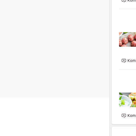
Kome
Kome
Kome