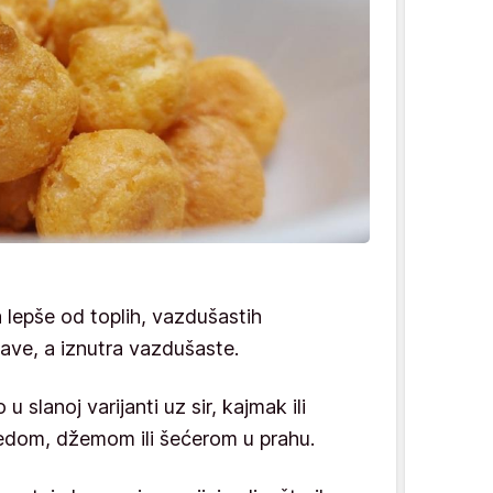
 lepše od toplih, vazdušastih
kave, a iznutra vazdušaste.
 slanoj varijanti uz sir, kajmak ili
 medom, džemom ili šećerom u prahu.