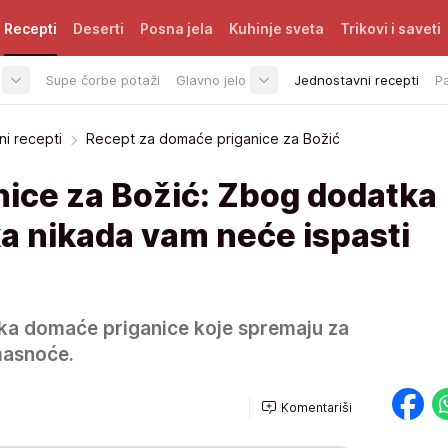
Recepti
Deserti
Posna jela
Kuhinje sveta
Trikovi i saveti
Supe čorbe potaži
Glavno jelo
Jednostavni recepti
P
i recepti
Recept za domaće priganice za Božić
ice za Božić: Zbog dodatka
a nikada vam neće ispasti
jka domaće priganice koje spremaju za
masnoće.
Komentariši