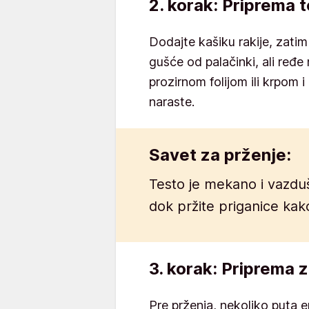
2. korak: Priprema 
Dodajte kašiku rakije, zatim
gušće od palačinki, ali ređe 
prozirnom folijom ili krpom
naraste.
Savet za prženje:
Testo je mekano i vazdu
dok pržite priganice kako
3. korak: Priprema 
Pre prženja, nekoliko puta 