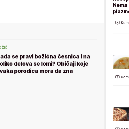
Nema p
plazme
Kome
OŽIĆ
ada se pravi božićna česnica i na
oliko delova se lomi? Običaji koje
vaka porodica mora da zna
Kome