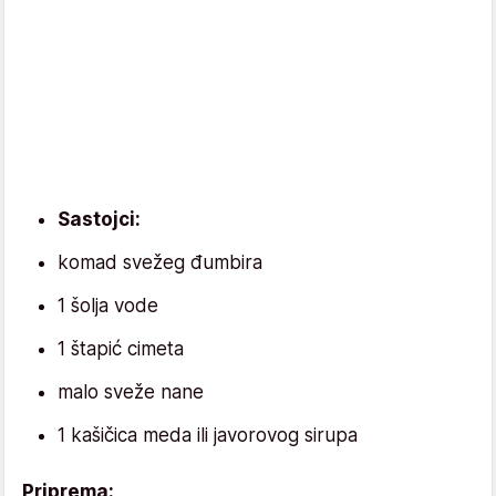
Sastojci:
komad svežeg đumbira
1 šolja vode
1 štapić cimeta
malo sveže nane
1 kašičica meda ili javorovog sirupa
Priprema: