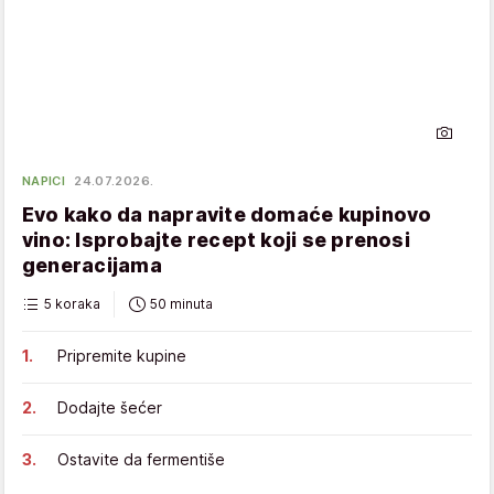
NAPICI
24.07.2026.
Evo kako da napravite domaće kupinovo
vino: Isprobajte recept koji se prenosi
generacijama
5 koraka
50 minuta
Pripremite kupine
Dodajte šećer
Ostavite da fermentiše