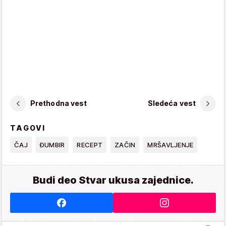
Prethodna vest
Sledeća vest
TAGOVI
ČAJ
ĐUMBIR
RECEPT
ZAČIN
MRŠAVLJENJE
Budi deo Stvar ukusa zajednice.