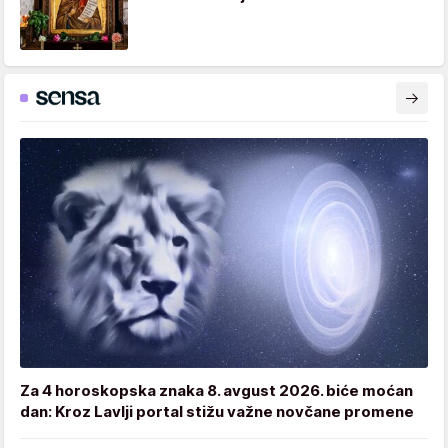
Za 4 horoskopska znaka 8. avgust 2026. biće moćan
dan: Kroz Lavlji portal stižu važne novčane promene