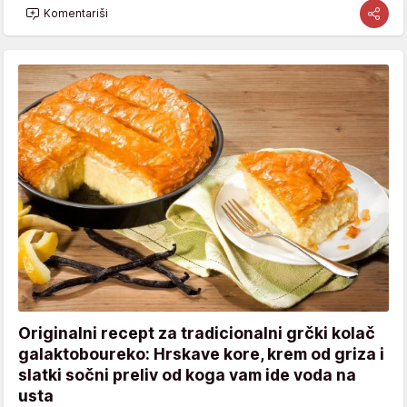
Komentariši
Originalni recept za tradicionalni grčki kolač
galaktoboureko: Hrskave kore, krem od griza i
slatki sočni preliv od koga vam ide voda na
usta