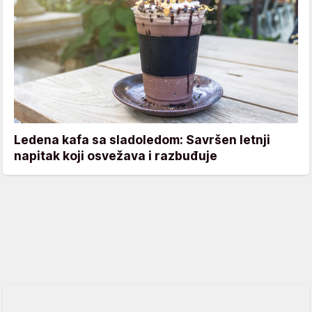
Ledena kafa sa sladoledom: Savršen letnji
napitak koji osvežava i razbuđuje