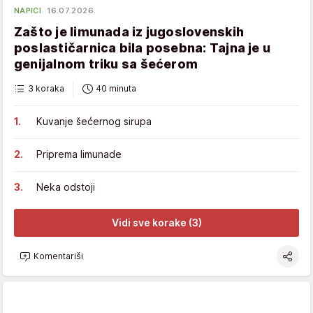
NAPICI
16.07.2026.
Zašto je limunada iz jugoslovenskih
poslastičarnica bila posebna: Tajna je u
genijalnom triku sa šećerom
3 koraka
40 minuta
Kuvanje šećernog sirupa
Priprema limunade
Neka odstoji
Vidi sve korake (3)
Komentariši