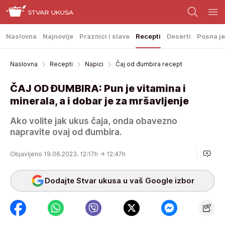
Naslovna
Najnovije
Praznici i slave
Recepti
Deserti
Posna je
Naslovna
Recepti
Napici
Čaj od đumbira recept
ČAJ OD ĐUMBIRA: Pun je vitamina i
minerala, a i dobar je za mršavljenje
Ako volite jak ukus čaja, onda obavezno
napravite ovaj od đumbira.
Objavljeno 19.06.2023. 12:17h
→ 12:47h
Dodajte Stvar ukusa u vaš Google izbor