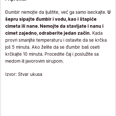
Đumbir nemojte da ljuštite, već ga samo iseckajte.
U
šepru sipajte đumbir i vodu, kao i štapiće
cimeta ili nane. Nemojte da stavljate i nanu i
cimet zajedno, odraberite jedan začin.
Kada
provri smanjite temperaturu i ostavite da se krčka
još 5 minuta. Ako želite da se đumbir baš oseti
krčkajte 10 minuta. Procedite čaj i poslužite sa
medom ili javorovim sirupom.
Izvor: Stvar ukusa