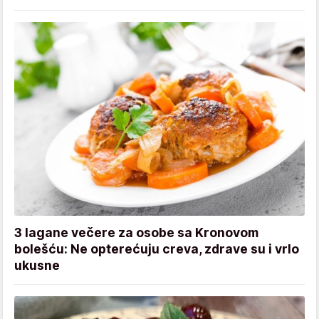
3 lagane večere za osobe sa Kronovom
bolešću: Ne opterećuju creva, zdrave su i vrlo
ukusne