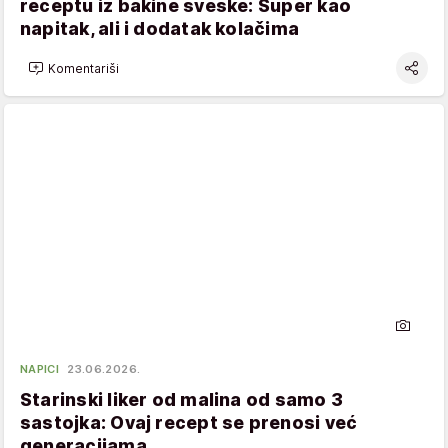
receptu iz bakine sveske: Super kao
napitak, ali i dodatak kolačima
Komentariši
NAPICI
23.06.2026.
Starinski liker od malina od samo 3
sastojka: Ovaj recept se prenosi već
generacijama