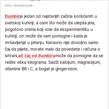
Foto: Shutterstock
Đumbir
je jedan od najstarijih začina korišćenih u
svetskoj kuhinji, a osim što može da ulepša jela,
pogotovo onima koji vole da eksperimentišu u
kuhinji, on može da vam pomogne i kada je
mršavljenje u pitanju. Naravno nije dovoljno samo
čaj da pijete, morate malo da povedete i računa o
ishrani,
ali čaj od đumbira
može da pomogne da se
rešite viška kilograma. Sadži kalcijum, magnezijum,
vitamine B6 i C, a bogat je gingerolom.