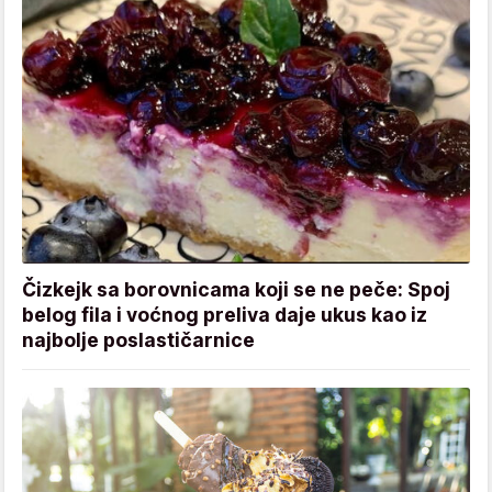
Čizkejk sa borovnicama koji se ne peče: Spoj
belog fila i voćnog preliva daje ukus kao iz
najbolje poslastičarnice