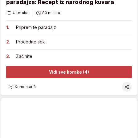
paradajza: Recept iz narodnog kuvara
4 koraka
80 minuta
Pripremite paradajz
Procedite sok
Začinite
Vidi sve korake (4)
Komentariši