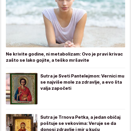
Ne krivite godine, ni metabolizam: Ovo je pravi krivac
zašto se lako gojite, a teško mršavite
Sutra je Sveti Pantelejmon: Vernici mu
se najviše mole za zdravlje, a evo šta
valja započeti
Sutra je Trnova Petka, a jedan običaj
poštuje se vekovima: Veruje se da
donosi zdravlje i mir u kuću