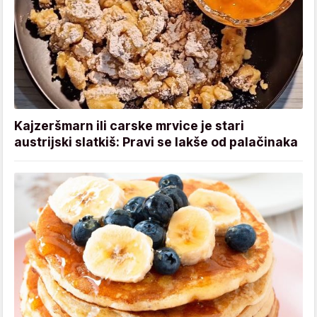
Kajzeršmarn ili carske mrvice je stari
austrijski slatkiš: Pravi se lakše od palačinaka