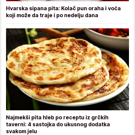
Hvarska sipana pita: Kolač pun oraha i voća
koji može da traje i po nedelju dana
Najmekši pita hleb po receptu iz grčkih
taverni: 4 sastojka do ukusnog dodatka
svakom jelu