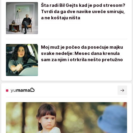
Šta radi Bil Gejts kad je pod stresom?
Tvrdi da ga dve navike uveče smiruju,
a ne koštaju ništa
Moj muž je počeo da posećuje majku
svake nedelje: Mesec dana krenula
sam za njim i otrkrila nešto pretužno