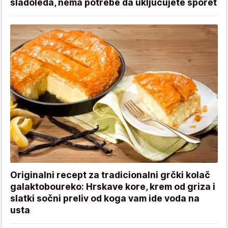
sladoleda, nema potrebe da uključujete šporet
Originalni recept za tradicionalni grčki kolač
galaktoboureko: Hrskave kore, krem od griza i
slatki sočni preliv od koga vam ide voda na
usta