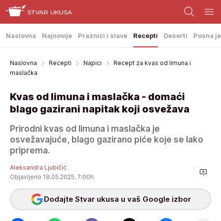
Naslovna
Najnovije
Praznici i slave
Recepti
Deserti
Posna je
Naslovna
Recepti
Napici
Recept za kvas od limuna i
maslačka
Kvas od limuna i maslačka - domaći
blago gazirani napitak koji osvežava
Prirodni kvas od limuna i maslačka je
osvežavajuće, blago gazirano piće koje se lako
priprema.
Aleksandra Ljubičić
Objavljeno 18.05.2025. 7:00h
Dodajte Stvar ukusa u vaš Google izbor