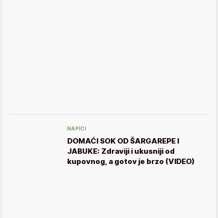
NAPICI
DOMAĆI SOK OD ŠARGAREPE I
JABUKE: Zdraviji i ukusniji od
kupovnog, a gotov je brzo (VIDEO)