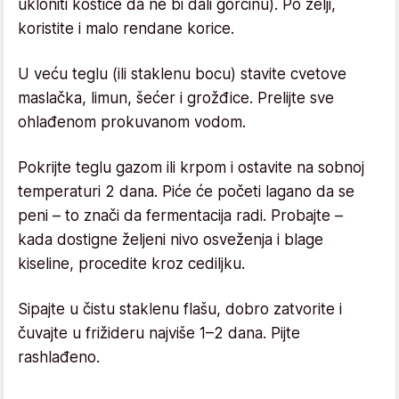
ukloniti koštice da ne bi dali gorčinu). Po želji,
koristite i malo rendane korice.
U veću teglu (ili staklenu bocu) stavite cvetove
maslačka, limun, šećer i grožđice. Prelijte sve
ohlađenom prokuvanom vodom.
Pokrijte teglu gazom ili krpom i ostavite na sobnoj
temperaturi 2 dana. Piće će početi lagano da se
peni – to znači da fermentacija radi. Probajte –
kada dostigne željeni nivo osveženja i blage
kiseline, procedite kroz cediljku.
Sipajte u čistu staklenu flašu, dobro zatvorite i
čuvajte u frižideru najviše 1–2 dana. Pijte
rashlađeno.