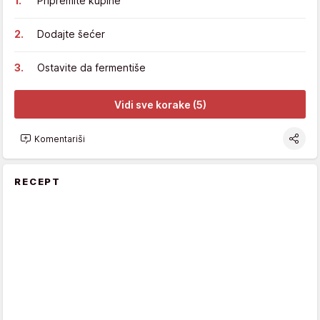
Pripremite kupine
Dodajte šećer
Ostavite da fermentiše
Vidi sve korake (5)
Komentariši
RECEPT