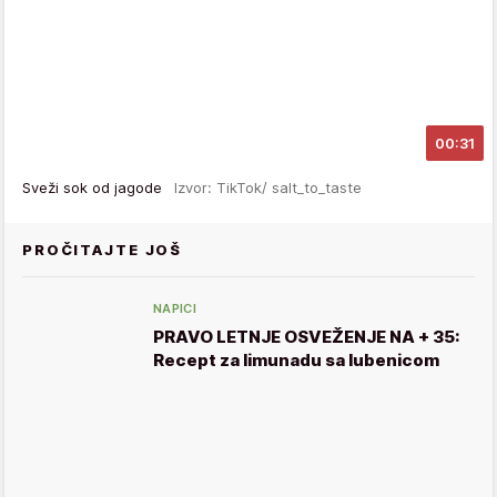
00:31
Sveži sok od jagode
Izvor: TikTok/ salt_to_taste
PROČITAJTE JOŠ
NAPICI
PRAVO LETNJE OSVEŽENJE NA + 35:
Recept za limunadu sa lubenicom