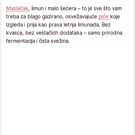
Maslačak
, limun i malo šećera – to je sve što vam
treba za blago gazirano, osvežavajuće
piće
koje
izgleda i prija kao prava letnja limunada. Bez
kvasca, bez veštačkih dodataka – samo prirodna
fermentacija i čista svežina.