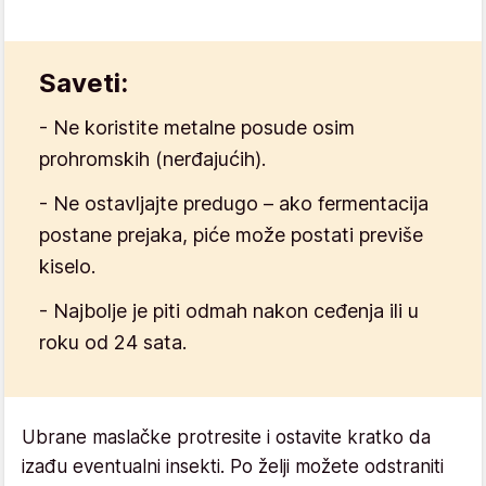
Saveti:
- Ne koristite metalne posude osim
prohromskih (nerđajućih).
- Ne ostavljajte predugo – ako fermentacija
postane prejaka, piće može postati previše
kiselo.
- Najbolje je piti odmah nakon ceđenja ili u
roku od 24 sata.
Ubrane maslačke protresite i ostavite kratko da
izađu eventualni insekti. Po želji možete odstraniti