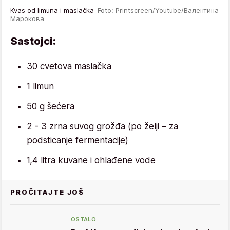
Kvas od limuna i maslačka
Foto: Printscreen/Youtube/Валентина
Марокова
Sastojci:
30 cvetova maslačka
1 limun
50 g šećera
2 - 3 zrna suvog grožđa (po želji – za
podsticanje fermentacije)
1,4 litra kuvane i ohlađene vode
PROČITAJTE JOŠ
OSTALO