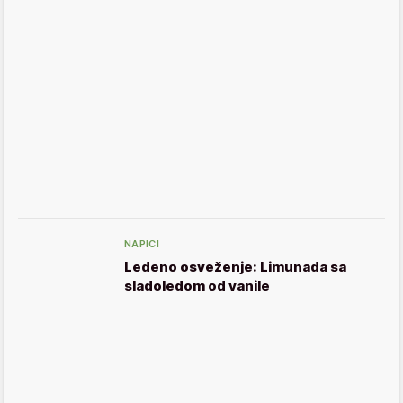
NAPICI
Ledeno osveženje: Limunada sa
sladoledom od vanile