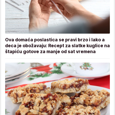
Ova domaća poslastica se pravi brzo i lako a
deca je obožavaju: Recept za slatke kuglice na
štapiću gotove za manje od sat vremena