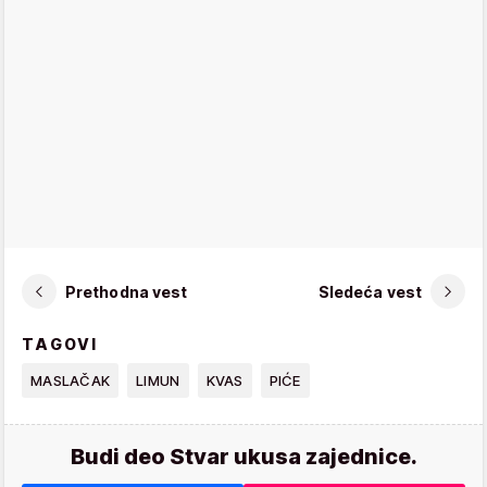
Prethodna vest
Sledeća vest
TAGOVI
MASLAČAK
LIMUN
KVAS
PIĆE
Budi deo Stvar ukusa zajednice.