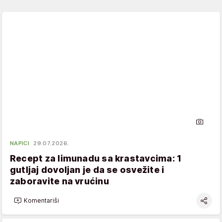
NAPICI
29.07.2026.
Recept za limunadu sa krastavcima: 1
gutljaj dovoljan je da se osvežite i
zaboravite na vrućinu
Komentariši