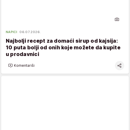
NAPICI
06.07.2026.
Najbolji recept za domaći sirup od kajsija:
10 puta bolji od onih koje možete da kupite
u prodavnici
Komentariši