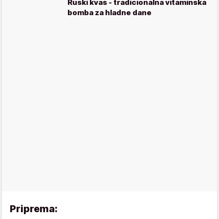
Ruski kvas - tradicionalna vitaminska
bomba za hladne dane
Priprema: