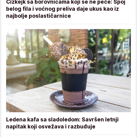
Čizkejk sa borovnicama koji se ne peče: Spoj
belog fila i voćnog preliva daje ukus kao iz
najbolje poslastičarnice
Ledena kafa sa sladoledom: Savršen letnji
napitak koji osvežava i razbuđuje