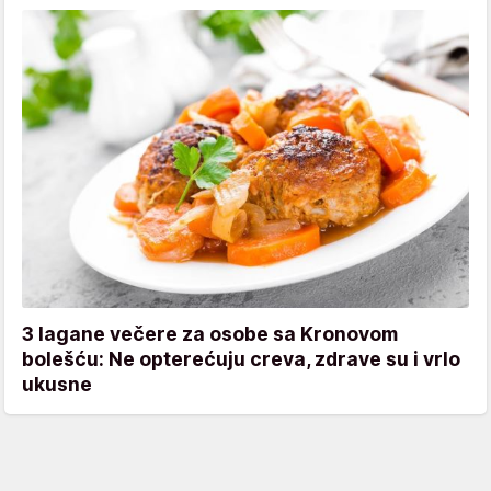
3 lagane večere za osobe sa Kronovom
bolešću: Ne opterećuju creva, zdrave su i vrlo
ukusne