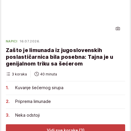
NAPICI
16.07.2026.
Zašto je limunada iz jugoslovenskih
poslastičarnica bila posebna: Tajna je u
genijalnom triku sa šećerom
3 koraka
40 minuta
Kuvanje šećernog sirupa
Priprema limunade
Neka odstoji
Vidi sve korake (3)