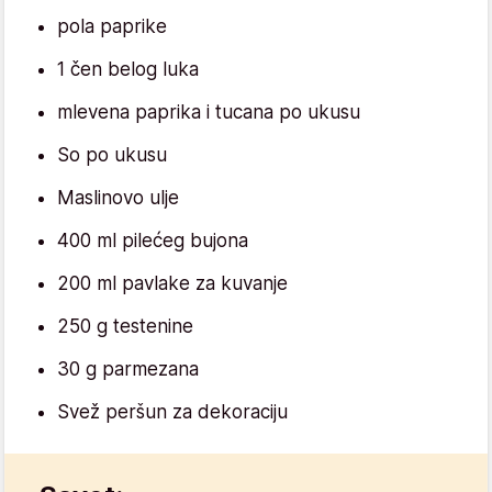
pola paprike
1 čen belog luka
mlevena paprika i tucana po ukusu
So po ukusu
Maslinovo ulje
400 ml pilećeg bujona
200 ml pavlake za kuvanje
250 g testenine
30 g parmezana
Svež peršun za dekoraciju