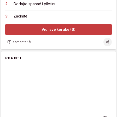
Dodajte spanać i piletinu
Začinite
Vidi sve korake (6)
Komentariši
RECEPT