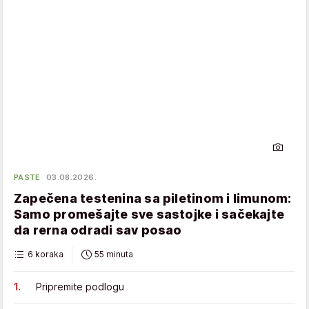
PASTE
03.08.2026.
Zapečena testenina sa piletinom i limunom:
Samo promešajte sve sastojke i sačekajte
da rerna odradi sav posao
6 koraka
55 minuta
Pripremite podlogu