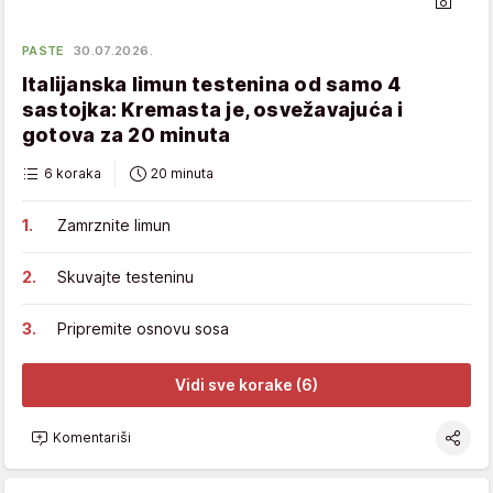
PASTE
30.07.2026.
Italijanska limun testenina od samo 4
sastojka: Kremasta je, osvežavajuća i
gotova za 20 minuta
6 koraka
20 minuta
Zamrznite limun
Skuvajte testeninu
Pripremite osnovu sosa
Vidi sve korake (6)
Komentariši