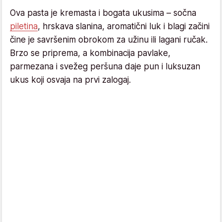
Ova pasta je kremasta i bogata ukusima – sočna
piletina
, hrskava slanina, aromatični luk i blagi začini
čine je savršenim obrokom za užinu ili lagani ručak.
Brzo se priprema, a kombinacija pavlake,
parmezana i svežeg peršuna daje pun i luksuzan
ukus koji osvaja na prvi zalogaj.