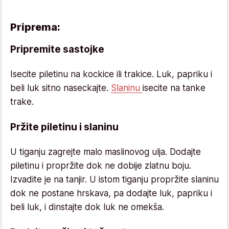
Priprema:
Pripremite sastojke
Isecite piletinu na kockice ili trakice. Luk, papriku i
beli luk sitno naseckajte.
Slaninu
isecite na tanke
trake.
Pržite piletinu i slaninu
U tiganju zagrejte malo maslinovog ulja. Dodajte
piletinu i propržite dok ne dobije zlatnu boju.
Izvadite je na tanjir. U istom tiganju propržite slaninu
dok ne postane hrskava, pa dodajte luk, papriku i
beli luk, i dinstajte dok luk ne omekša.