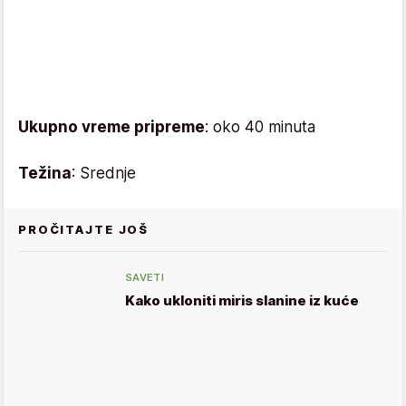
Ukupno vreme pripreme
: oko 40 minuta
Težina
: Srednje
PROČITAJTE JOŠ
SAVETI
Kako ukloniti miris slanine iz kuće