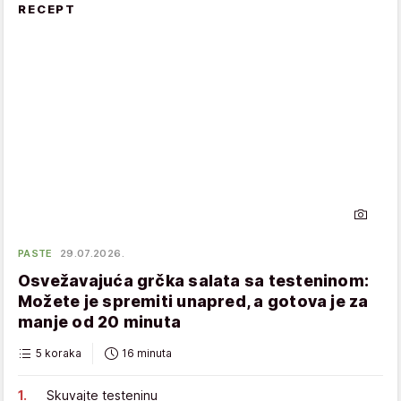
RECEPT
PASTE
29.07.2026.
Osvežavajuća grčka salata sa testeninom:
Možete je spremiti unapred, a gotova je za
manje od 20 minuta
5 koraka
16 minuta
Skuvajte testeninu