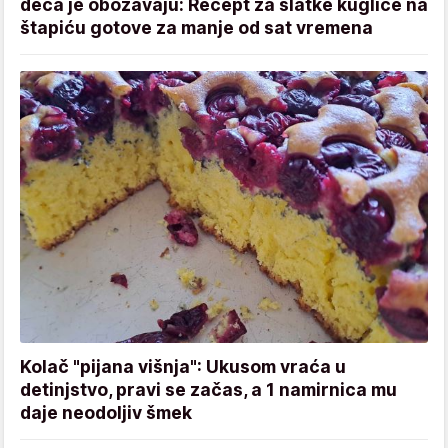
deca je obožavaju: Recept za slatke kuglice na
štapiću gotove za manje od sat vremena
Kolač "pijana višnja": Ukusom vraća u
detinjstvo, pravi se začas, a 1 namirnica mu
daje neodoljiv šmek