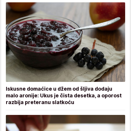
Iskusne domaćice u džem od šljiva dodaju
malo aronije: Ukus je čista desetka, a oporost
razbija preteranu slatkoću