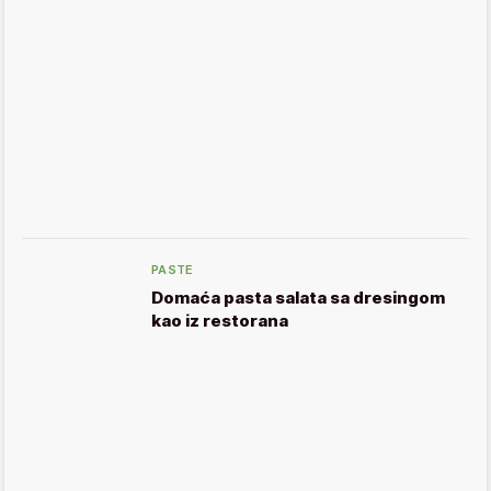
PASTE
Domaća pasta salata sa dresingom
kao iz restorana