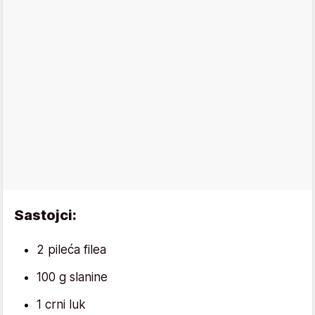
Sastojci:
2 pileća filea
100 g slanine
1 crni luk