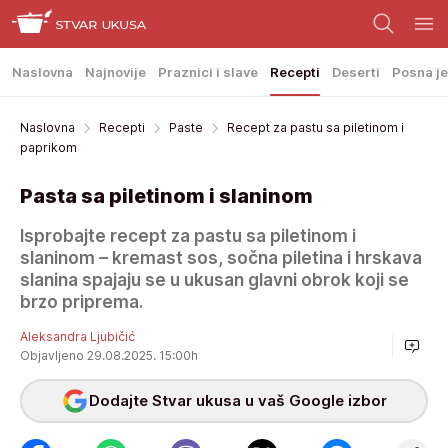
Naslovna
Najnovije
Praznici i slave
Recepti
Deserti
Posna je
Naslovna
Recepti
Paste
Recept za pastu sa piletinom i
paprikom
Pasta sa piletinom i slaninom
Isprobajte recept za pastu sa piletinom i
slaninom – kremast sos, sočna piletina i hrskava
slanina spajaju se u ukusan glavni obrok koji se
brzo priprema.
Aleksandra Ljubičić
Objavljeno 29.08.2025. 15:00h
Dodajte Stvar ukusa u vaš Google izbor