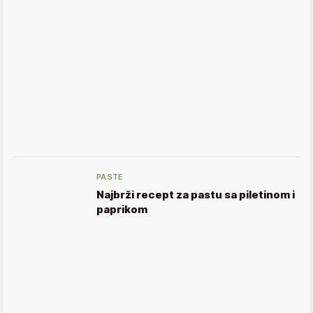
PASTE
Najbrži recept za pastu sa piletinom i
paprikom