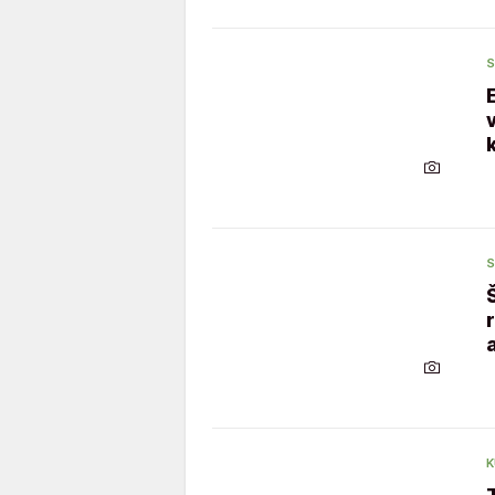
S
S
K