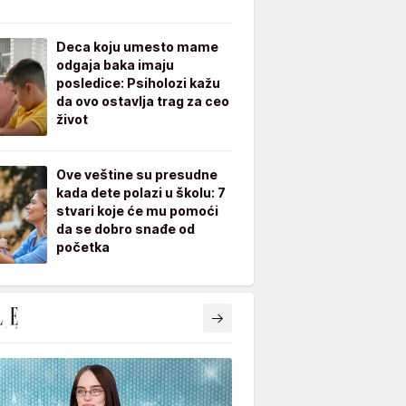
Deca koju umesto mame
odgaja baka imaju
posledice: Psiholozi kažu
da ovo ostavlja trag za ceo
život
Ove veštine su presudne
kada dete polazi u školu: 7
stvari koje će mu pomoći
da se dobro snađe od
početka