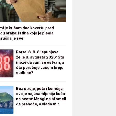
mi je krišom dao kovertu pred
cu braka: Istina koja je pisala
rušila je sve
Portal 8-8-8 ispunjava
želje 8. avgusta 2026: Šta
može da vam se ostvari, a
šta poručuje vašem broju
sudbine?
Bez struje, puta i komšija,
ovo je najusamljenija kuća
na svetu: Mnogi ne bi smeli
da prenoće, a vlada mir