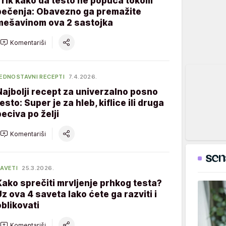
Trik kako da testo ne popuca tokom
pečenja: Obavezno ga premažite
mešavinom ova 2 sastojka
Komentariši
EDNOSTAVNI RECEPTI
7.4.2026.
Najbolji recept za univerzalno posno
esto: Super je za hleb, kiflice ili druga
peciva po želji
Komentariši
AVETI
25.3.2026.
Kako sprečiti mrvljenje prhkog testa?
Uz ova 4 saveta lako ćete ga razviti i
oblikovati
Komentariši