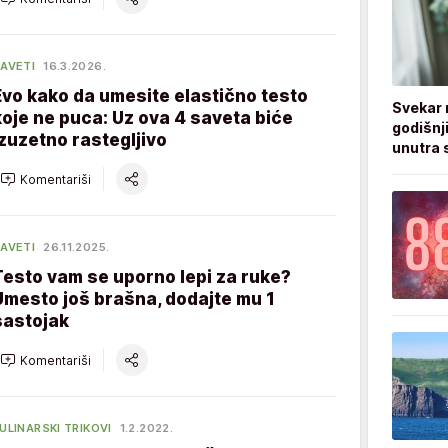
AVETI
16.3.2026.
Evo kako da umesite elastično testo
Svekar 
koje ne puca: Uz ova 4 saveta biće
godišnji
izuzetno rastegljivo
unutra s
Komentariši
AVETI
26.11.2025.
Testo vam se uporno lepi za ruke?
Umesto još brašna, dodajte mu 1
sastojak
Komentariši
ULINARSKI TRIKOVI
1.2.2022.