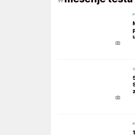
P
S
K