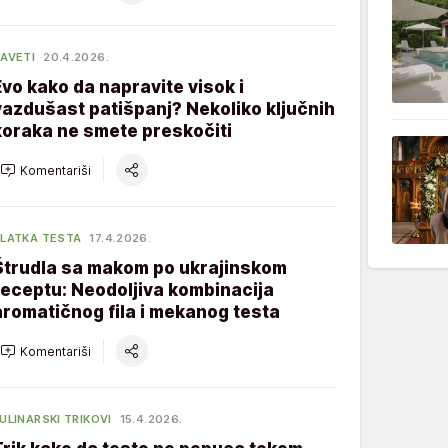
AVETI
20.4.2026.
Evo kako da napravite visok i
vazdušast patišpanj? Nekoliko ključnih
koraka ne smete preskočiti
Komentariši
LATKA TESTA
17.4.2026.
Štrudla sa makom po ukrajinskom
receptu: Neodoljiva kombinacija
aromatičnog fila i mekanog testa
Komentariši
ULINARSKI TRIKOVI
15.4.2026.