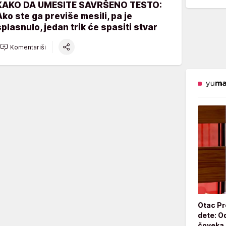
KAKO DA UMESITE SAVRŠENO TESTO:
Ako ste ga previše mesili, pa je
splasnulo, jedan trik će spasiti stvar
Komentariši
Otac Pr
dete: Od
čoveka