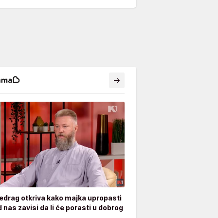
edrag otkriva kako majka upropasti
 nas zavisi da li će porasti u dobrog