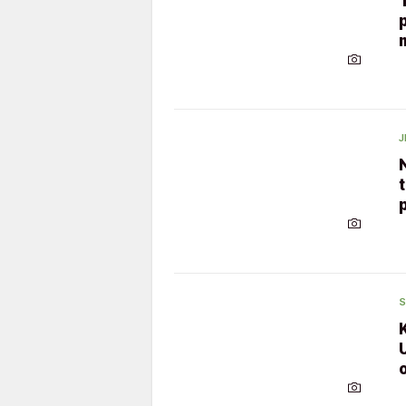
J
t
S