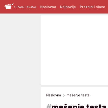
Naslovna
Najnovije
Praznici i slave
Naslovna
mešenje testa
#
mešenje testa