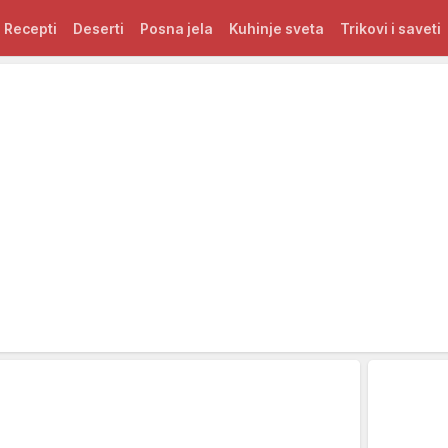
Recepti
Deserti
Posna jela
Kuhinje sveta
Trikovi i saveti