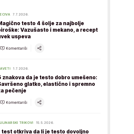
ECIVA
7.7.2026.
Magično testo 4 šolje za najbolje
piroške: Vazušasto i mekano, a recept
uvek uspeva
Komentariši
AVETI
1.7.2026.
5 znakova da je testo dobro umešeno:
Savršeno glatko, elastično i spremno
za pečenje
Komentariši
ULINARSKI TRIKOVI
15.5.2026.
1 test otkriva da li je testo dovoljno