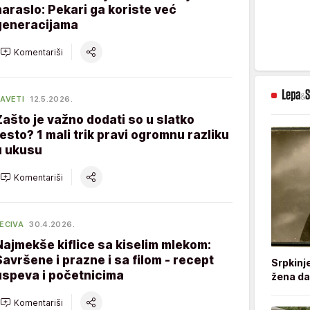
naraslo: Pekari ga koriste već
generacijama
Komentariši
AVETI
12.5.2026.
Zašto je važno dodati so u slatko
testo? 1 mali trik pravi ogromnu razliku
u ukusu
Komentariši
ECIVA
30.4.2026.
Najmekše kiflice sa kiselim mlekom:
Savršene i prazne i sa filom - recept
Srpkinj
uspeva i početnicima
žena da
Komentariši