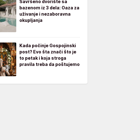
Savršeno dvorište sa
bazenom iz 3 dela: Oaza za
uživanje i nezaboravna
okupljanja
Kada počinje Gospojinski
post? Evo šta znači što je
to petak i koja stroga
pravila treba da poštujemo