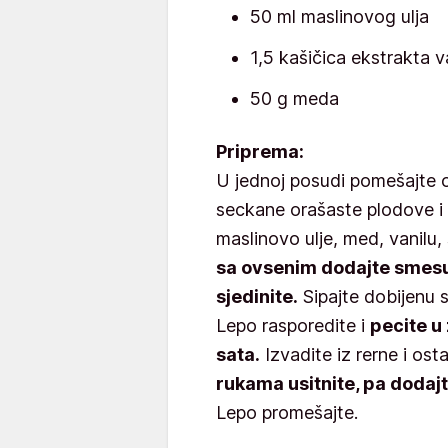
50 ml maslinovog ulja
1,5 kašičica ekstrakta v
50 g meda
Priprema:
U jednoj posudi pomešajte 
seckane orašaste plodove i
maslinovo ulje, med, vanilu,
sa ovsenim dodajte smesu
sjedinite.
Sipajte dobijenu 
Lepo rasporedite i
pecite u
sata.
Izvadite iz rerne i ost
rukama usitnite, pa dodaj
Lepo promešajte.