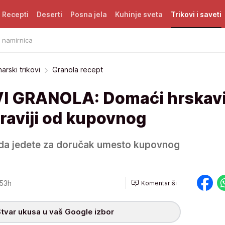
Recepti
Deserti
Posna jela
Kuhinje sveta
Trikovi i saveti
i namirnica
narski trikovi
Granola recept
I GRANOLA: Domaći hrskav
draviji od kupovnog
da jedete za doručak umesto kupovnog
53h
Komentariši
tvar ukusa u vaš Google izbor