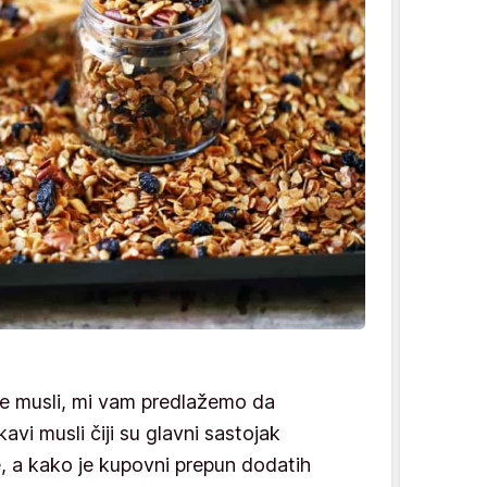
e musli, mi vam predlažemo da
avi musli čiji su glavni sastojak
, a kako je kupovni prepun dodatih