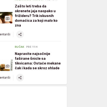
Zašto leti treba da
okrenete jaja naopako u
frižideru? Trik iskusnih
domaćica za koji malo ko
zna
ntariši
RUČAK
PRE 11 H
Napravite najsočnije
faširane šnicle sa
tikvicama: Ostaće mekane
čak i kada se skroz ohlade
ntariši