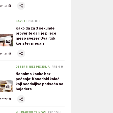
ntariši
SAVETI
PRE 8 H
Kako da za 3 sekunde
proverite da li je pileće
meso sveže? Ovaj trik
koriste i mesari
ntariši
DESERTI BEZ PEČENJA
PRE 9 H
Nanaimo kocke bez
pečenja: Kanadski kolač
koji neodoljivo podseća na
bajadere
ntariši
KULINARSKI TRIKOVI
PRE 10 H