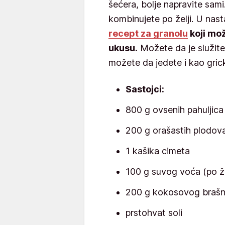
šećera, bolje napravite sami
kombinujete po želji. U na
recept za granolu
koji mo
ukusu.
Možete da je služite
možete da jedete i kao gric
Sastojci:
800 g ovsenih pahuljica
200 g orašastih plodov
1 kašika cimeta
100 g suvog voća (po že
200 g kokosovog braš
prstohvat soli