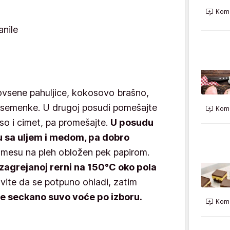
Kome
anile
ovsene pahuljice, kokosovo brašno,
 semenke. U drugoj posudi pomešajte
Kome
 so i cimet, pa promešajte.
U posudu
 sa uljem i medom, pa dobro
smesu na pleh obložen pek papirom.
 zagrejanoj rerni na 150°C oko pola
avite da se potpuno ohladi, zatim
te seckano suvo voće po izboru.
Kome