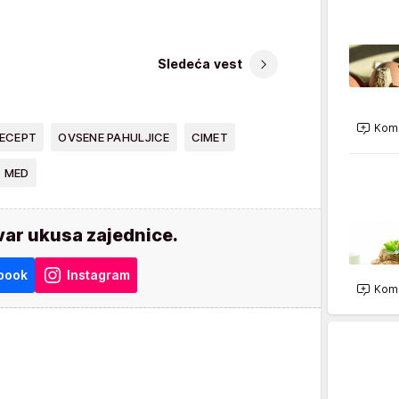
Sledeća vest
Kome
ECEPT
OVSENE PAHULJICE
CIMET
MED
var ukusa zajednice.
book
Instagram
Kome