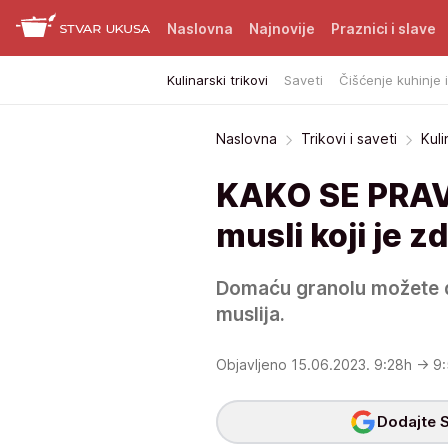
Naslovna
Najnovije
Praznici i slave
Kulinarski trikovi
Saveti
Čišćenje kuhinje 
Naslovna
Trikovi i saveti
Kuli
KAKO SE PRAV
musli koji je z
Domaću granolu možete 
muslija.
Objavljeno 15.06.2023. 9:28h
→ 9:
Dodajte S