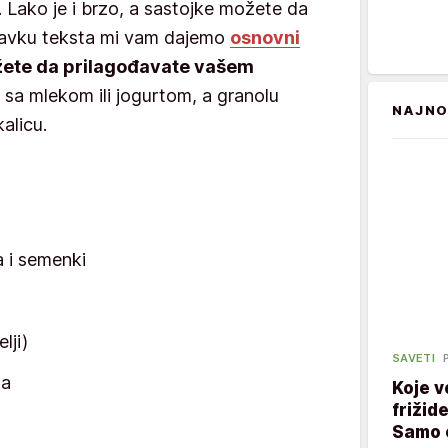
. Lako je i brzo, a sastojke možete da
stavku teksta mi vam dajemo
osnovni
žete da prilagođavate vašem
 sa mlekom ili jogurtom, a granolu
NAJNO
kalicu.
a i semenki
lji)
SAVETI
na
Koje v
frižid
Samo 