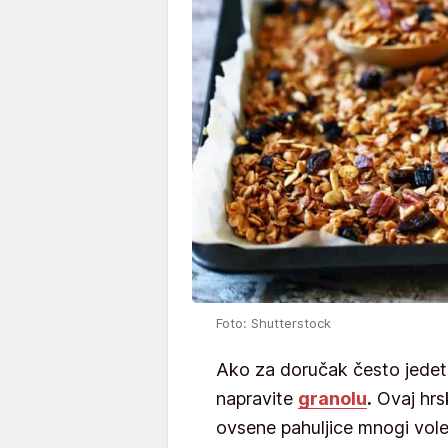
Foto: Shutterstock
Ako za doručak često jedet
napravite
granolu
.
Ovaj hrsk
ovsene pahuljice mnogi vole