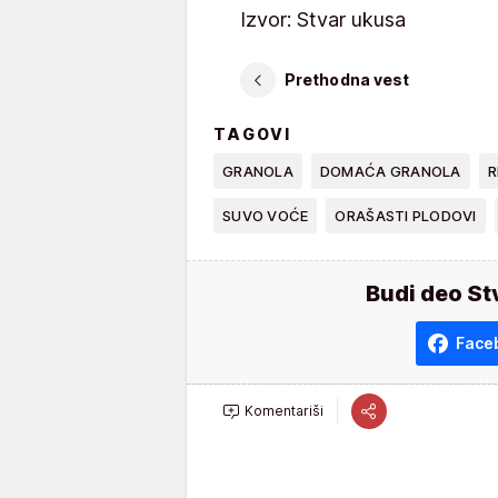
Izvor: Stvar ukusa
Prethodna vest
TAGOVI
GRANOLA
DOMAĆA GRANOLA
R
SUVO VOĆE
ORAŠASTI PLODOVI
Budi deo St
Face
Komentariši