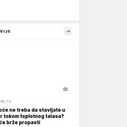
VIJE
PRE 7 H
oće ne treba da stavljate u
er tokom toplotnog talasa?
će brže propasti